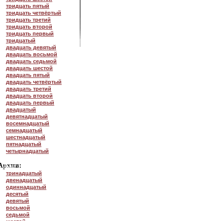
тридцать пятый
тридцать четвёртый
тридцать третий
тридцать второй
тридцать первый
тридцатый
двадцать девятый
двадцать восьмой
двадцать седьмой
двадцать шестой
двадцать пятый
двадцать четвёртый
двадцать третий
двадцать второй
двадцать первый
двадцатый
девятнадцатый
восемнадцатый
семнадцатый
шестнадцатый
пятнадцатый
четырнадцатый
тринадцатый
двенадцатый
одиннадцатый
десятый
девятый
восьмой
седьмой