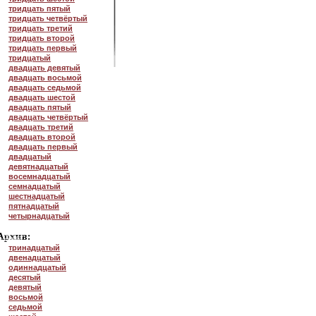
тридцать пятый
тридцать четвёртый
тридцать третий
тридцать второй
тридцать первый
тридцатый
двадцать девятый
двадцать восьмой
двадцать седьмой
двадцать шестой
двадцать пятый
двадцать четвёртый
двадцать третий
двадцать второй
двадцать первый
двадцатый
девятнадцатый
восемнадцатый
семнадцатый
шестнадцатый
пятнадцатый
четырнадцатый
тринадцатый
двенадцатый
одиннадцатый
десятый
девятый
восьмой
седьмой