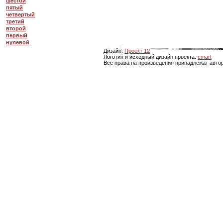
шестой
пятый
четвертый
третий
второй
первый
нулевой
Дизайн:
Проект 12
Логотип и исходный дизайн проекта:
cmart
Все права на произведения принадлежат авто