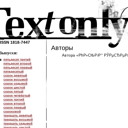
ISSN 1818-7447
Авторы
Автора «РћР»СЊРіР° РЎРµСЂРµРґ
пятьдесят третий
пятьдесят второй
пятьдесят первый
пятидесятый
сорок девятый
сорок восьмой
сорок седьмой
сорок шестой
сорок пятый
сорок четвёртый
сорок третий
сорок второй
сорок первый
сороковой
тридцать девятый
тридцать восьмой
тридцать седьмой
тридцать шестой