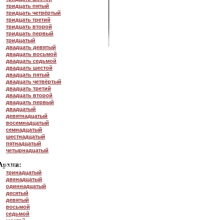
тридцать пятый
тридцать четвёртый
тридцать третий
тридцать второй
тридцать первый
тридцатый
двадцать девятый
двадцать восьмой
двадцать седьмой
двадцать шестой
двадцать пятый
двадцать четвёртый
двадцать третий
двадцать второй
двадцать первый
двадцатый
девятнадцатый
восемнадцатый
семнадцатый
шестнадцатый
пятнадцатый
четырнадцатый
тринадцатый
двенадцатый
одиннадцатый
десятый
девятый
восьмой
седьмой