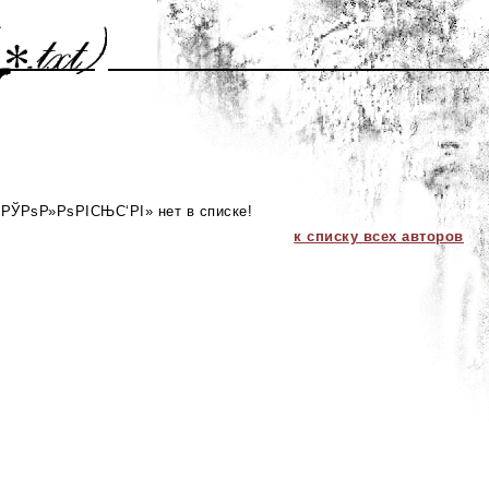
ЎРѕР»РѕРІСЊС‘РІ» нет в списке!
к списку всех авторов