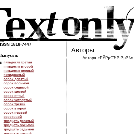
ISSN 1818-7447
Авторы
Автора «РЎРµСЂРіРµР№ Р
пятьдесят третий
пятьдесят второй
пятьдесят первый
пятидесятый
сорок девятый
сорок восьмой
сорок седьмой
сорок шестой
сорок пятый
сорок четвёртый
сорок третий
сорок второй
сорок первый
сороковой
тридцать девятый
тридцать восьмой
тридцать седьмой
тридцать шестой