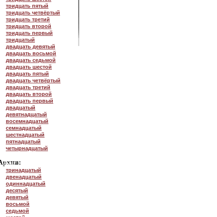
тридцать пятый
тридцать четвёртый
тридцать третий
тридцать второй
тридцать первый
тридцатый
двадцать девятый
двадцать восьмой
двадцать седьмой
двадцать шестой
двадцать пятый
двадцать четвёртый
двадцать третий
двадцать второй
двадцать первый
двадцатый
девятнадцатый
восемнадцатый
семнадцатый
шестнадцатый
пятнадцатый
четырнадцатый
тринадцатый
двенадцатый
одиннадцатый
десятый
девятый
восьмой
седьмой