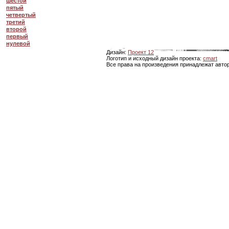
шестой
пятый
четвертый
третий
второй
первый
нулевой
Дизайн:
Проект 12
Логотип и исходный дизайн проекта:
cmart
Все права на произведения принадлежат авто