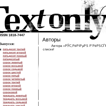
ISSN 1818-7447
Авторы
Автора «РЎС‚РёРІРµРЅ Р’РёРЅСЃР
списке!
пятьдесят третий
пятьдесят второй
пятьдесят первый
пятидесятый
сорок девятый
сорок восьмой
сорок седьмой
сорок шестой
сорок пятый
сорок четвёртый
сорок третий
сорок второй
сорок первый
сороковой
тридцать девятый
тридцать восьмой
тридцать седьмой
тридцать шестой