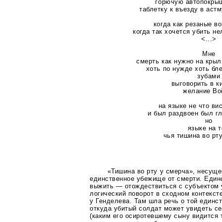
горючую автопокрыш
таблетку к въезду в аст
когда как резаные в
когда так хочется убить н
<...>
Мне
смерть как нужно на крыл
хоть по нужде хоть бл
зубами
выговорить в к
желание Во
на языке не что ви
и был раздвоен был г
но
языке на 
чья тишина во рт
«Тишина во рту у смерча», несуще
единственное убежище от смерти. Един
выжить — отождествиться с субъектом 
логический поворот в сходном контекст
у Генделева. Там шла речь о той единст
откуда убитый солдат может увидеть с
(каким его осиротевшему сыну видится т