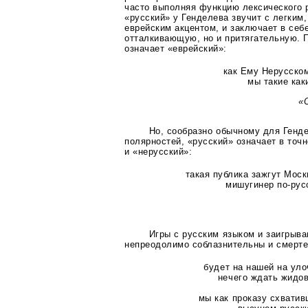
часто выполняя функцию лексического 
«русский» у Генделева звучит с легким,
еврейским акцентом, и заключает в себ
отталкивающую, но и притягательную. 
означает «еврейский»:
как Ему Нерусско
мы такие как
«
Но, сообразно обычному для Генд
полярностей, «русский» означает в точн
и «нерусский»:
такая публика зажгут Мос
мишугинер
по-рус
Игры с русским языком и заигрыва
непреодолимо соблазнительны и смерте
будет на нашей на уло
нечего ждать жидов
мы как проказу схватив