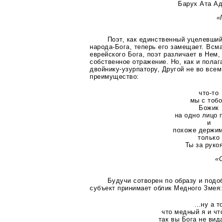
Барух Ата Ад
«
Поэт, как единственный уцелевши
народа-Бога
, теперь его замещает. Всм
еврейского Бога, поэт различает в Нем,
собственное отражение. Но, как и полаг
двойнику-узурпатору
, Другой не во всем
преимущество:
что-то
мы с тоб
Божик
на одно лицо 
и
похоже держи
только
Ты за руко
«
Будучи сотворен по образу и под
субъект принимает облик Медного Змея
…ну а т
что медный я и ч
так вы Бога не вид