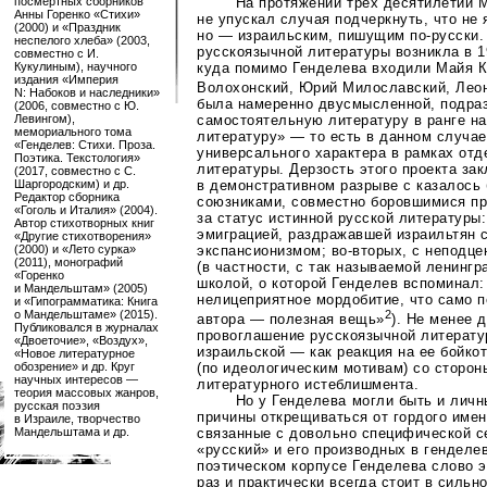
На протяжении трех десятилетий 
посмертных сборников
Анны Горенко «Стихи»
не упускал случая подчеркнуть, что не
(2000) и «Праздник
но — израильским, пишущим
по-русски
неспелого хлеба» (2003,
русскоязычной литературы возникла в 19
совместно с И.
куда помимо Генделева входили Майя К
Кукулиным), научного
издания «Империя
Волохонский, Юрий Милославский, Лео
N: Набоков и наследники»
была намеренно двусмысленной, подра
(2006, совместно с Ю.
Левингом),
самостоятельную литературу в ранге на
мемориального тома
литературу» — то есть в данном случа
«Генделев: Стихи. Проза.
универсального характера в рамках отд
Поэтика. Текстология»
литературы. Дерзость этого проекта за
(2017, совместно с С.
Шаргородским) и др.
в демонстративном разрыве с казалось
Редактор сборника
союзниками, совместно боровшимися пр
«Гоголь и Италия» (2004).
за статус истинной русской литературы
Автор стихотворных книг
эмиграцией, раздражавшей израильтян 
«Другие стихотворения»
(2000) и «Лето сурка»
экспансионизмом;
во-вторых
, с неподц
(2011), монографий
(в частности, с так называемой ленингр
«Горенко
школой, о которой Генделев вспоминал
и Мандельштам» (2005)
нелицеприятное мордобитие, что само 
и «Гипограмматика: Книга
о Мандельштаме» (2015).
2
автора — полезная вещь»
). Не менее 
Публиковался в журналах
провоглашение русскоязычной литерату
«Двоеточие», «Воздух»,
израильской — как реакция на ее бойко
«Новое литературное
обозрение» и др. Круг
(по идеологическим мотивам) со сторон
научных интересов —
литературного истеблишмента.
теория массовых жанров,
Но у Генделева могли быть и лич
русская поэзия
причины открещиваться от гордого имен
в Израиле, творчество
Мандельштама и др.
связанные с довольно специфической с
«русский» и его производных в генделе
поэтическом корпусе Генделева слово э
раз и практически всегда стоит в сильн