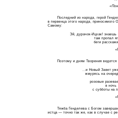
«Пон
Последний из народа, герой Генд
в первенца этого народа, приносимого 
Самому:
Эй,
дурачок-Ицхак
! знаешь
там пропал я
беги расскажи
«
Поэтому и дням Творения ведется 
…и Новый Завет уже
жмурясь на очеред
розовые разева
в ночь
с субботы на 
«
Тяжба Генделева с Богом заверша
истца — точно так же, как в случае с р