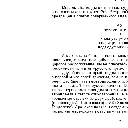
Мораль «Баллады о страшном суд
в ее «посылке», а точнее Post Scriptum’
превращен в глагол совершенного вида:
P.S.
зубами от с
а
клацнуть уже 
товарищи что п
подъедут уже б
Аллах, стало быть, — всего лишь
начальник, «заведывающий» высшего ра
царское расположение, вы не спасетесь 
пессимистичный итог «русского пути».
Другой путь, который Генделев со
в первой книге своей трилогии, вел не к
речи. Это был путь перевоплощения из
поэта — в арабского русскоязычного. К
такого перевоплощения должны были п
вкрапления в тексте стихотворения «К 
крошечные отрывки из двух арабских к
(в переводе А. Тарковского) и Ибн Хамд
Генделева). Арабская поэзия, неотделим
позволяет еврейскому поэту выжить во 
6