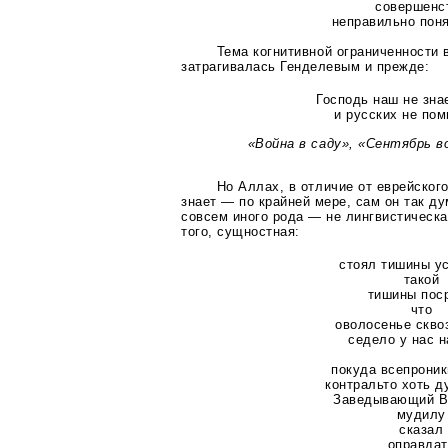
совершенс
неправильно пон
Тема когнитивной ограниченности 
затрагивалась Генделевым и прежде:
Господь наш не зн
и русских не пом
«Война в саду», «Сентябрь 
Но Аллах, в отличие от еврейског
знает — по крайней мере, сам он так ду
совсем иного рода — не лингвистическая
того, сущностная:
стоял тишины у
такой
тишины пос
что
оволосенье скво
седело у нас н
покуда всепрони
контральто хоть д
Заведывающий В
мудилу
сказал
оправдат