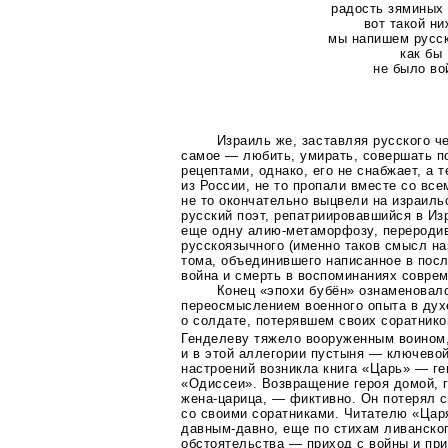
радость зяминых
вот такой н
мы напишем русск
как бы
не было во
Израиль же, заставляя русского ч
самое — любить, умирать, совершать п
рецептами, однако, его не снабжает, а 
из России, не то пропали вместе со все
не то окончательно выцвели на израил
русский поэт, репатриировавшийся в Из
еще одну
алию-метаморфозу
, перероди
русскоязычного (именно таков смысл н
тома, объединившего написанное в пос
война и смерть в воспоминаниях соврем
Конец «эпохи бубён» ознаменовал
переосмыслением военного опыта в дух
о солдате, потерявшем своих соратнико
Генделеву тяжело вооруженным воином
и в этой аллегории пустыня — ключевой
настроений возникла книга «Царь» — г
«Одиссеи». Возвращение героя домой, г
жена-царица
, — фиктивно. Он потерял с
со своими соратниками. Читателю «Цар
давным-давно
, еще по стихам ливанског
обстоятельства — приход с войны и пр