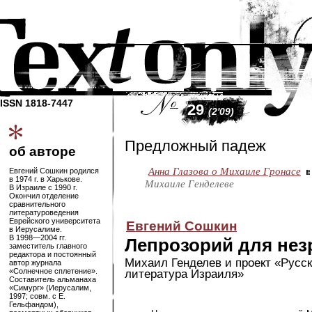
ISSN 1818-7447
29
(2'09)
Предложный падеж
об авторе
Анна Глазова о Михаиле Гронасе
Евгений Сошкин родился
в 1974 г. в Харькове.
Михаиле Генделеве
В Израиле с 1990 г.
Окончил отделение
сравнительного
литературоведения
Еврейского университета
Евгений Сошкин
в Иерусалиме.
В
1998—2004
гг.
Лепрозорий для нез
заместитель главного
редактора и постоянный
Михаил Генделев и проект «Русс
автор журнала
«Солнечное сплетение».
литература Израиля»
Составитель альманаха
«Симург» (Иерусалим,
1997; совм. с Е.
Гельфандом),