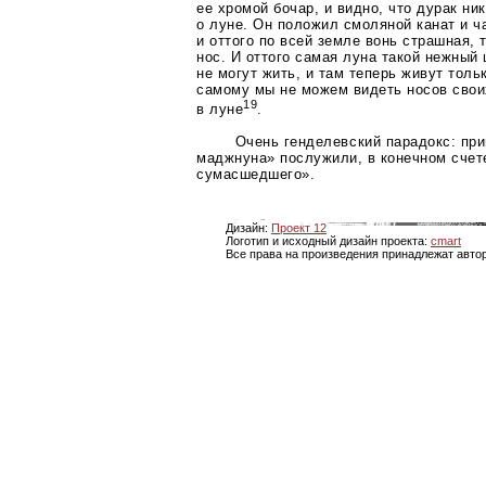
ее хромой бочар, и видно, что дурак ни
о луне. Он положил смоляной канат и ч
и оттого по всей земле вонь страшная, 
нос. И оттого самая луна такой нежный 
не могут жить, и там теперь живут толь
самому мы не можем видеть носов своих
19
в луне
.
Очень генделевский парадокс: при
маджнуна» послужили, в конечном счет
сумасшедшего».
Дизайн:
Проект 12
Логотип и исходный дизайн проекта:
cmart
Все права на произведения принадлежат авто