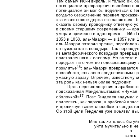
Тем самым
Ибн-Гвироль
, и только он, 
потенциалом превращения еврейского по
потенциалом он мог бы поделиться с Г
когда-то
безбоязненно перевел прокажен
«за известковое держа его запястье». 
оказать своему проводнику ответную ус
к своему старшему современнику — ар
умерли примерно в одно время —
Ибн-Г
1053 и 1058,
аль-Маарри
— в 1057 или 
аль-Маарри
потерял зрение, переболев 
он нуждается в поводыре. Так перевод
из метафорического поводыря превраща
приставленного к слепому. Но вместе 
передает ни о чем не подозревающему 
16
проклятье
:
аль-Маарри
превращается
способного, согласно средневековым п
ужасную заразу. Впрочем, известному
м
эта роль как нельзя более подходит.
Цель перевоплощения в арабского
подсказанная Мандельштамом: «Чужая 
17
оболочкой»
. Поэт Генделев задумал с
прилепясь, как зараза, к арабской клас
и проникнув таким способом в средосте
Об этой цели Генделев уже объявил выш
Мне так хотелось бы уй
уйти мучительно и н
а
взять