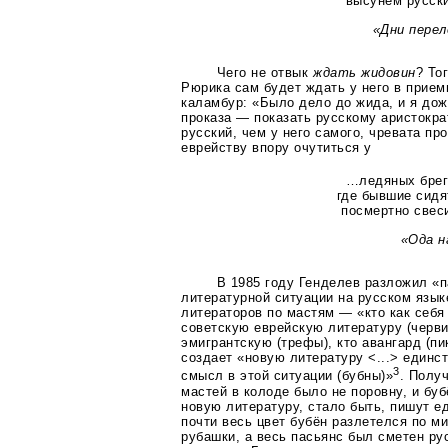
высунем русски
«Дни пере
Чего не отвык
ждать жидовин
? То
Рюрика сам будет ждать у него в прием
каламбур: «Было дело до жида, и я дож
проказа — показать русскому аристокра
русский, чем у него самого, чревата пр
еврейству впору очутиться у
…ледяных брег
где бывшие сидя
посмертно свес
«Ода н
В 1985 году Генделев разложил «
литературной ситуации на русском язык
литераторов по мастям — «кто как себя
советскую еврейскую литературу (черви
эмигрантскую (трефы), кто авангард (пик
создает «новую литературу <...> единс
3
смысл в этой ситуации (бубны)»
. Полу
мастей в колоде было не поровну, и бу
новую литературу, стало быть, пишут е
почти весь цвет бубён разлетелся по м
рубашки, а весь пасьянс был сметен р