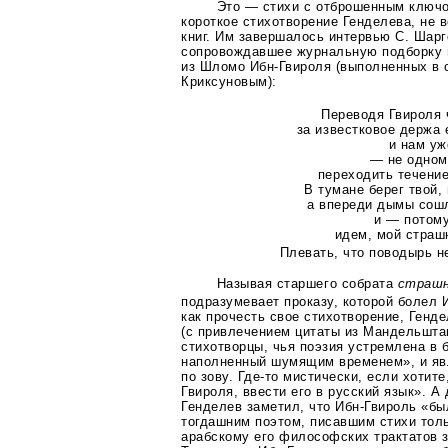
Это — стихи с отброшенным ключ
короткое стихотворение Генделева, не 
книг. Им завершалось интервью С. Шарг
сопровождавшее журнальную подборку 
из Шломо
Ибн-Гвироля
(выполненных в с
Криксуновым):
Переводя Гвироля 
за известковое держа 
и нам уж
— не одно
переходить течение
В тумане берег твой,
а впереди дымы сош
и — потом
идем, мой страш
Плевать, что поводырь н
Называя старшего собрата
страш
подразумевает проказу, которой болел
как прочесть свое стихотворение, Генд
(с привлечением цитаты из Мандельшта
стихотворцы, чья поэзия устремлена в 
наполненный шумящим временем», и яв
по зову.
Где-то
мистически, если хотите
Гвироля, ввести его в русский язык». А
Генделев заметил, что
Ибн-Гвироль
«бы
тогдашним поэтом, писавшим стихи толь
арабскому его философских трактатов 