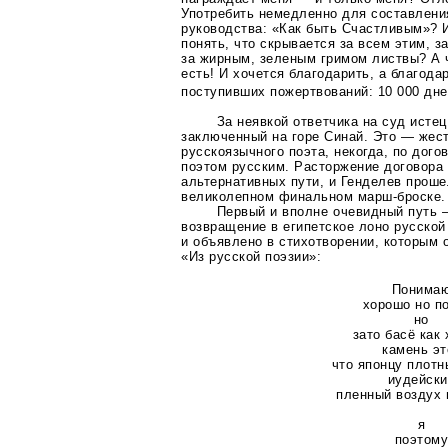
Употребить немедленно для составлени
руководства: «Как быть Счастливым»? 
понять, что
скрывается за всем этим, за
за жирным, зеленым гримом листвы? А
есть! И хочется благодарить, а благода
поступивших пожертвований: 10 000 дне
За неявкой ответчика на суд истец
заключенный на горе Синай. Это — жест
русскоязычного поэта, некогда, по дого
поэтом русским. Расторжение договора
альтернативных пути, и Генделев проше
великолепном финальном
марш-броске
.
Первый и вполне очевидный путь —
возвращение в египетское лоно русской
и объявлено в стихотворении, которым 
«Из русской поэзии»:
Понима
хорошо но п
но
зато басё как
камень эт
что японцу плотн
иудейски
пленный воздух 
я
поэтом