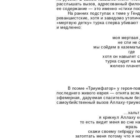
расслышать вызов, адресованный фило
ее содержание — это именно «стихи по
На ранних подступах к теме у Ген
реваншистские, хотя и заведомо утопич
«мертвую детку» турка сперва убивают 
и медленно:
моя мертвая 
не спи не 
мы сойдем в казематы
где
хотя он навылет с
турка сидит на 
железо плачет
В поэме «Триумфатор» у
героя-по
последнего живого еврея — отнята всяк
эфемерная, даруемая спасительным без
самоубийственный вызов
Аллаху-триум
…хальт
я крикнул Аллаху к
то есть видит меня во сне н
мразь
скажи своему гибриду по
затоптать меня потому что я н