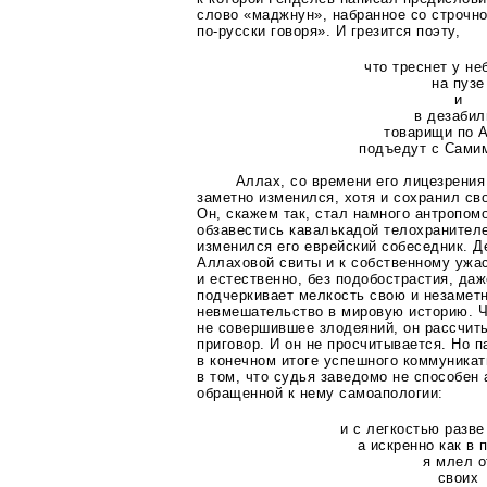
слово «маджнун», набранное со строчн
по-русски
говоря». И грезится поэту,
что треснет у не
на пузе
и
в дезабил
товарищи по 
подъедут с Самим
Аллах, со времени его лицезрения
заметно изменился, хотя и сохранил св
Он, скажем так, стал намного антропом
обзавестись кавалькадой телохранителе
изменился его еврейский собеседник. Д
Аллаховой свиты и к собственному ужа
и естественно, без подобострастия, даж
подчеркивает мелкость свою и незаметн
невмешательство в мировую историю. Ч
не совершившее злодеяний, он рассчит
приговор. И он не просчитывается. Но 
в конечном итоге успешного коммуникат
в том, что судья заведомо не способен
обращенной к нему самоапологии:
и с легкостью разве
а искренно как в 
я млел о
своих