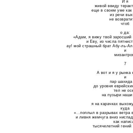
И я
живой ввиду теракт
еще в своем уме как
из речи вы
не возврати
чтоб
о да:
«Адам, я вижу твой заросший 
и Еву, из числа пятнис
ау! мой страшный брат Абу-ль-А
и
мизантро
7
А вот и я у рынка
и
пар шахида
до уровня еврейски
тел не ос
на пузыри наши
я на карачках выхож
куда
«…поплыл в разрывах ветра в
и ливня жемчуга вниз ниспа
как напис
тысячелетний гений