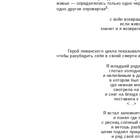
живых — определялись только одно чер
5
одно другое опровергая
:
с войн возвра
если жив
значит и я возвра
Герой ливанского цикла показывал
чтобы разубедить себя в своей смерти и
Я младшей род
глотал холод
и нелюбимым в д
в котором был
где нежная мо
смотрела на
и снег на блюде
поставила к
<...>
Я встал запомнит
и понял где 
с ресниц соленый 
и ветошь раз
шлем поднял приц
и ряд свой о