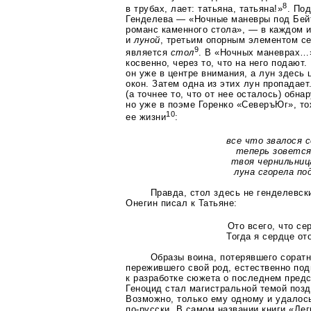
8
в трубах, лает: татьяна, татьяна!»
. По
Генделева — «Ночные маневры под Бей
романс каменного стола», — в каждом и
и
луной
, третьим опорным элементом с
9
является
стол
. В «Ночных маневрах…
косвенно, через то, что на него подаю
он уже в центре внимания, а лун здесь
окон. Затем одна из этих лун пропадае
(а точнее то, что от нее осталось) обн
но уже в поэме Горенко «СеверъЮг», то
10
ее жизни
:
все что звалося 
теперь зоветс
твоя чернильни
луна сгорела по
Правда, стол здесь не генделевски
Онегин писал к Татьяне:
Ото всего, что се
Тогда я сердце от
Образы воина, потерявшего соратн
пережившего свой род, естественно по
к разработке сюжета о последнем предс
Геноцид стал магистральной темой позд
Возможно, только ему одному и удалось
по-русски
. В самом названии книги «Ле