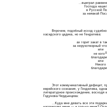
…выиграл раввинс
Господа нашег
в Русской П
за неявкой Пос
Впрочем, подобный исход судебно
хасидского цадика, но не Генделева:
ах горит закат в т
за нерукотворный что
или
1
не кого
благодари
или
Некого
благодари
Этот коммуникативный дефицит, пр
еврейского сознания, у Генделева, одна
литературное происхождение, восходя
Годунова-Чердынцева
:
…Куда мне девать все эти подарки
награждает меня — и только меня? Отл