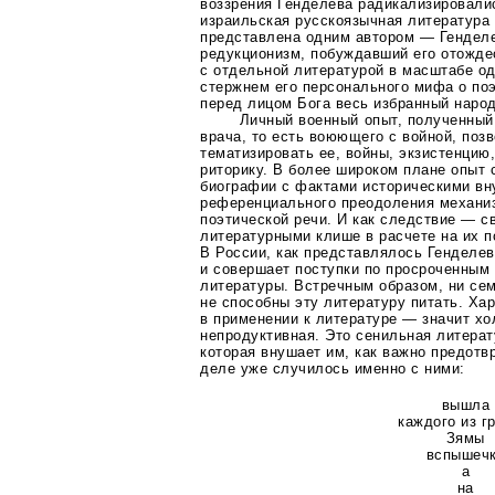
воззрения Генделева радикализировали
израильская русскоязычная литература
представлена одним автором — Гендел
редукционизм, побуждавший его отожде
с отдельной литературой в масштабе од
стержнем его персонального мифа о
по
перед лицом Бога весь избранный народ
Личный военный опыт, полученный 
врача, то есть воюющего с войной, поз
тематизировать ее, войны, экзистенцию
риторику. В более широком плане опыт
биографии с фактами историческими вн
референциального преодоления механи
поэтической речи. И как следствие — с
литературными клише в расчете на их 
В России, как представлялось Генделев
и совершает поступки по просроченным
литературы. Встречным образом, ни сем
не способны эту литературу питать. Ха
в применении к литературе — значит хо
непродуктивная. Это сенильная литера
которая внушает им, как важно предотвр
деле уже случилось именно с ними:
вышла
каждого из г
Зямы
вспышеч
а
на