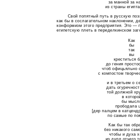
за манной за н
из страны египт
Свой попятный путь в русскую по
как бы в сослагательном наклонении, 
конформизм этого предприятия. Это — 
египетскую плеть в переделкинском заг
Как
бы
так
вы
креститься 
до гения просто
чтоб офицьяльно
с компостом творче
и в третьем о с
дать огуречност
той должной хр
в которо
бы мысл
прободала 
[дер палцем в катцендр
по самые по по
Как бы так обр
без никакого сам
чтобы и духа 
из дупл отчего 