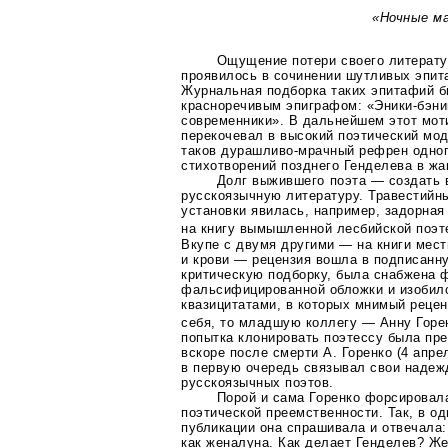
«Ночные м
Ощущение потери своего литерату
проявилось в сочинении шутливых эпи
Журнальная подборка таких эпитафий 
красноречивым эпиграфом:
«Эники-бэни
современники». В дальнейшем этот мот
перекочевал в высокий поэтический мод
таков
дурашливо-мрачный
рефрен одног
стихотворений позднего Генделева в жа
Долг выжившего поэта — создать 
русскоязычную литературу. Травестийн
установки явилась, например, задорна
на книгу вымышленной лесбийской поэ
Вкупе с двумя другими — на книги мест
и крови — рецензия вошла в подписан
критическую подборку, была снабжена 
фальсифицированной обложки и изобил
квазицитатами, в которых мнимый рецен
себя, то младшую коллегу — Анну Горе
попытка клонировать поэтессу была пре
вскоре после смерти А. Горенко (4 апре
в первую очередь связывал свои надеж
русскоязычных поэтов.
Порой и сама Горенко форсировал
поэтической преемственности. Так, в о
публикации она спрашивала и отвечала:
как женалуна. Как делает Генделев? Же