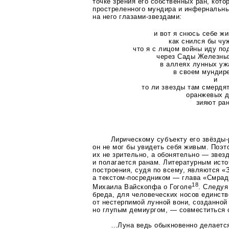
точке зрения его собственных ран, кото
простреленного мундира и инфернальн
на него
глазами-звездами
:
и вот я снюсь себе ж
как снился бы чу
что я с лицом войны иду п
через Сады Железны
в аллеях лунных уж
в своем мундир
и
то ли звезды там смердят
оранжевых 
зияют ра
Лирическому субъекту его
звёзды
он не мог бы увидеть себя живым. Поэт
их не зрительно, а обонятельно — звез
и полагается ранам. Литературным исто
построения, судя по всему, являются 
а
текстом-посредником
— глава «Смрадн
18
Михаила Вайскопфа о Гоголе
. Следуя
бреда, для человеческих носов единств
от нестерпимой лунной вони, созданно
но глупым демиургом, — совместиться 
…Луна ведь обыкновенно делается 