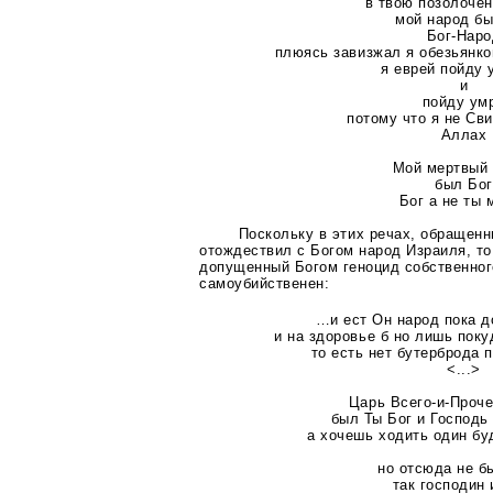
в твою позолоче
мой народ бы
Бог-Наро
плюясь завизжал я
обезьянко
я еврей пойду 
и
пойду ум
потому что я не Св
Аллах
Мой мертвый
был Бог
Бог а не ты 
Поскольку в этих речах, обращен
отождествил с Богом народ Израиля, то
допущенный Богом геноцид собственног
самоубийственен:
…и ест Он народ пока д
и на здоровье б но лишь поку
то есть нет бутерброда 
<...>
Царь Всего-и-Проче
был Ты Бог и Господь
а хочешь ходить один бу
но отсюда не б
так господин 