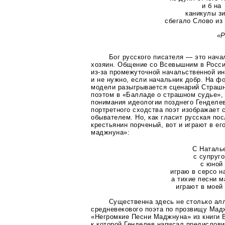
и б на
каникулы з
сбегало Слово из
«P
Бог русского писателя — это нача
хозяин. Общение со Всевышним в Росси
из-за
промежуточной начальственной ин
и не нужно, если начальник добр. На ф
модели разыгрывается сценарий Страшн
поэтом в «Балладе о страшном судье»,
понимания идеологии позднего Генделе
портретного сходства поэт изображает
обывателем. Но, как гласит русская по
крестьянин порченый, вот и играют в ег
маджнуна»:
С Наталь
с супруг
с юной
играю в серсо н
а тихие песни 
играют в моей
Существенна здесь не столько ал
средневекового поэта по прозвищу Мад
«Негромкие Песни Маджнуна» из книги 
к которой Генделев написал предислови