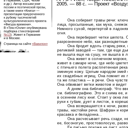
в Германии, США, Чехии
2005. — 88 с. — Проект «Воздух
и др.). Автор восьми книг
поэзии и поэтической прозы,
а также книги «Книга» —
презентации приуроченного
к рубежу тысячелетий
Она собирает травы речи: ключ
культурологического проекта
лица, просыпанные, как мука, снежок
«Фигура времени».
В «ТекстОнли» опубликована
Немного сухой, перетертой в ладоня
подборка стихотворений
огня.
№13
). Живет в Германии
Она перебирает четки шепота. 
и в Москве.
разрозненное небо, как разноцветные
Страница на сайте
«Вавилон»
Она бродит вдоль стариц реки,
реликвий заводей — там, где еще ды
не вышла еще на сушу, не вышла в л
Она живет в солнечном мороке,
живет в самаре ночи, где небо цветет
с птичьего полета расплетенная рек
змеиную кожу. Целым народом змей
их свадебных игрищ. Она помнит их 
та же пластика — в речи. Она чувств
Она обвивает ветки животом и видит
А днем она библиограф. Что вв
см. библиографию. Это и схима ее, и
в осеннем лесу книг. Стоит у окна л
руки к губам, дует в листок, в кореш
Она возвращается к ночи, разво
травы, настойки речи. Шафран и кори
красавка и беладонна…
Она расчесывает речь сзади, не
ее, босоногую, простоволосую, разв
Ее письмо похоже на лист, кот