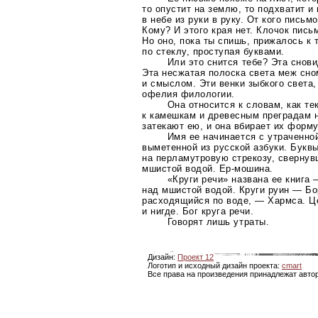
то опустит на землю, то подхватит и
в небе из руки в руку. От кого письм
Кому? И этого края нет. Клочок пись
Но оно, пока ты спишь, прижалось к 
по стеклу, проступая буквами.
Или это снится тебе? Эта снови
Эта несжатая полоска света меж сно
и смыслом. Эти венки зыбкого света
офелия филологии.
Она относится к словам, как те
к камешкам и древесным преградам н
затекают ею, и она вбирает их форму
Имя ее начинается с утраченно
выметенной из русской азбуки. Букв
на перламутровую стрекозу, свернув
мшистой водой.
Ер-мошина
.
«Круги речи» названа ее книга 
над мшистой водой. Круги руин — Бо
расходящийся по воде, — Хармса. Це
и нигде. Бог круга речи.
Говорят лишь утраты.
Дизайн:
Проект 12
Логотип и исходный дизайн проекта:
cmart
Все права на произведения принадлежат авто