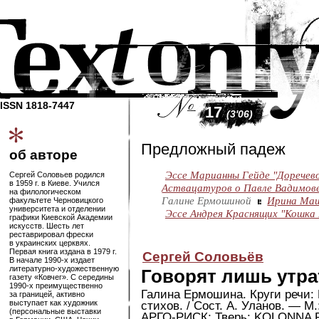
ISSN 1818-7447
17
(3'06)
Предложный падеж
об авторе
Эссе Марианны Гейде "Доречев
Сергей Соловьев родился
в 1959 г. в Киеве. Учился
Аствацатуров о Павле Вадимов
на филологическом
Галине Ермошиной
Ирина Маш
факультете Черновицкого
университета и отделении
Эссе Андрея Краснящих "Кошка
графики Киевской Академии
искусств. Шесть лет
реставрировал фрески
в украинских церквях.
Первая книга издана в 1979 г.
Сергей Соловьёв
В начале
1990-х
издает
литературно-художественную
Говорят лишь утр
газету «Ковчег». С середины
1990-х
преимущественно
Галина Ермошина. Круги речи: 
за границей, активно
выступает как художник
стихов. / Cост. А. Уланов. — М.
(персональные выставки
АРГО-РИСК
; Тверь: KOLONNA P