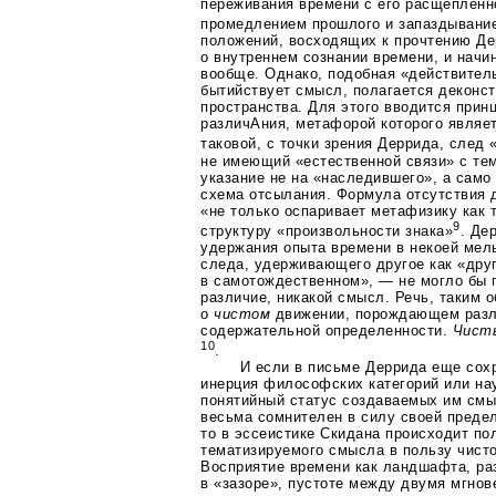
переживания времени с его расщепленн
промедлением прошлого и запаздывани
положений, восходящих к прочтению Де
о внутреннем сознании времени, и начи
вообще. Однако, подобная «действитель
бытийствует смысл, полагается деконст
пространства. Для этого вводится прин
различАния, метафорой которого являет
таковой, с точки зрения Деррида, след
не имеющий «естественной связи» с тем,
указание не на «наследившего», а само
схема отсылания. Формула отсутствия д
«не только оспаривает метафизику как 
9
структуру «произвольности знака»
. Де
удержания опыта времени в некоей мел
следа, удерживающего другое как «дру
в самотождественном», — не могло бы 
различие, никакой смысл. Речь, таким о
о
чистом
движении, порождающем раз
содержательной определенности.
Чисты
10
.
И если в письме Деррида еще сох
инерция философских категорий или на
понятийный статус создаваемых им см
весьма сомнителен в силу своей предел
то в эссеистике Скидана происходит пол
тематизируемого смысла в пользу чист
Восприятие времени как ландшафта, р
в «зазоре», пустоте между двумя мгнов