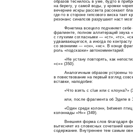
образов теснилось в уме, будто в прибр
на берегу, у самой воды, у кромки череп
вечерние искры рассвета рассекают бла
где-то
в стороне гипсового виска тает к
резонанс синапсов разрушают наст мозга
Фонетика всецело подчиняет себе
фрагменте, полном аллитераций звука «
с глухими согласными — «ст», «тс», «ск
удваивающегося, а иногда по контраст
со звонкими — «сн», «нс». В конце фр
роль «подсказки» автокомментарий:
«Не устану повторять, как непост
«с»» (350).
Аналогичным образом устроены то
в повествование на первый взгляд сов
вставки, наподобие:
«Что взять с clue или с клоуна?» (
или, после фрагмента об Эдипе в 
«Один среди колонн, between птиц
колоннады «Н»» (349).
Внешняя форма слов благодаря ф
вытесняет из словесных сочетаний
како
содержание. Внутреннее тем самым овн