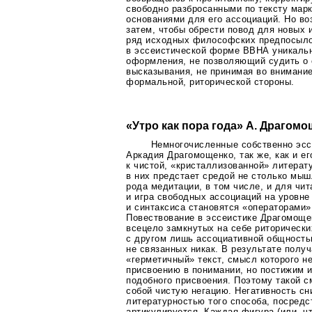
свободно разбросанными по тексту мар
основаниями для его ассоциаций. Но в
затем, чтобы обрести повод для новых 
ряд исходных философских предпосыло
в эссеистической форме ВВНА уникальн
оформления, не позволяющий судить о
высказывания, не принимая во внимание
формальной, риторической стороны.
«Утро как пора года» А. Драгом
Немногочисленные собственно эсс
Аркадия Драгомощенко, так же, как и ег
к чистой, «кристаллизованной» литерат
в них предстает средой не столько мыш
рода медитации, в том числе, и для чи
и игра свободных ассоциаций на уровне
и синтаксиса становятся «операторами»
Повествование в эссеистике Драгомощен
всецело замкнутых на себе риторически
с другом лишь ассоциативной общност
не связанных никак. В результате полу
«герметичный» текст, смысл которого 
присвоению в понимании, но постижим 
подобного присвоения. Поэтому такой с
собой чистую негацию. Негативность с
литературностью того способа, посредс
артикулируется. Каждая фигура (или, чт