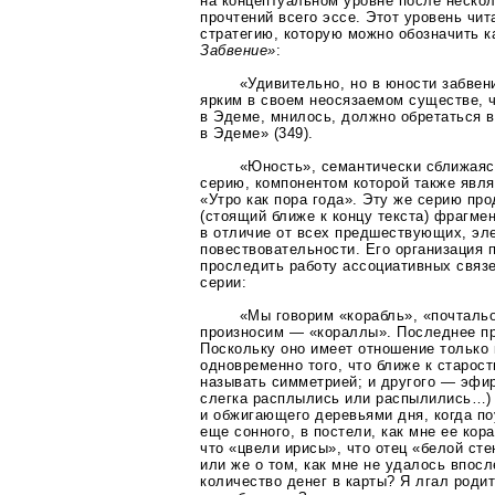
на концептуальном уровне после неско
прочтений всего эссе. Этот уровень чи
стратегию, которую можно обозначить 
Забвение»
:
«Удивительно, но в юности забвен
ярким в своем неосязаемом существе, ч
в Эдеме, мнилось, должно обретаться 
в Эдеме» (349).
«Юность», семантически сближаяс
серию, компонентом которой также явл
«Утро как пора года». Эту же серию п
(стоящий ближе к концу текста) фрагме
в отличие от всех предшествующих, эл
повествовательности. Его организация 
проследить работу ассоциативных связ
серии:
«Мы говорим «корабль», «почтальо
произносим — «кораллы». Последнее пр
Поскольку оно имеет отношение только 
одновременно того, что ближе к старост
называть симметрией; и другого — эфир
слегка расплылись или распылились…)
и обжигающего деревьями дня, когда п
еще сонного, в постели, как мне ее кор
что «цвели ирисы», что отец «белой ст
или же о том, как мне не удалось впос
количество денег в карты? Я лгал роди