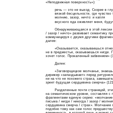
«Неподвижная поверхность»):
речь — это не выход. Скорее в гл
вязкой бесцельности, где чувство 
молнию, зазор, ничто: и капля
вкусного яда оживляет меня, буду
Обнаруживающаяся в этой лексии
/ зазор / ничто» развивает семантику пр
коммуницируя с двумя другими фрагмен
далее:
«Оказывается, оказываешься отню
не в предместье, оказываешься нигде. П
хочет голос. Прокаленный забвением» (
Далее:
«Заговорщицкое молчанье, знаешь,
дирижер «запаздывает» перед ритурнел
ни на что не похожего страха, замешате
зреет будущая сердцевина смерча» (121
Разделенные почти страницей, эт
на семантическом уровне, составляя с
фрагментами единую серию: «молчание 
письма / нигде / никогда / зазор / молни
сердцевина смерча / страх». Молчание
подобно тому как сам голос предшеству
временность, в которой лишь и может с