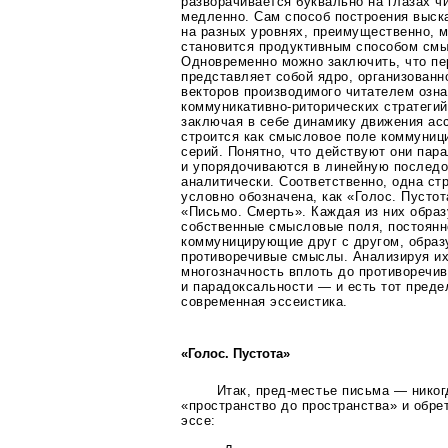
разворачивается буквально на глазах 
медленно. Сам способ построения выск
на разных уровнях, преимущественно, м
становится продуктивным способом смы
Одновременно можно заключить, что пе
представляет собой ядро, организованн
векторов производимого читателем озн
коммуникативно-риторических
стратегий
заключая в себе динамику движения ас
строится как смысловое поле коммуни
серий. Понятно, что действуют они пар
и упорядочиваются в линейную послед
аналитически. Соответственно, одна ст
условно обозначена, как «Голос. Пустот
«Письмо. Смерть». Каждая из них образ
собственные смысловые поля, постоянн
коммуницирующие друг с другом, образ
противоречивые смыслы. Анализируя их
многозначность вплоть до противоречи
и парадоксальности — и есть тот преде
современная эссеистика.
«Голос. Пустота»
Итак,
пред-местье
письма — никогд
«пространство до пространства» и обрет
эссе: