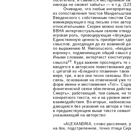
посетитель, и сменится нестерпимой х
никогда не сможет забыть» — и т.д.
(12
Очевидно, что любые интерпрета
из сопоставления текстов Мандельштам
Введенского с собственным текстом Ски
мимикрирующего под письмо этих автор
относительными. Скорее можно констати
ВВНА интертекстуальным связям отвед
игровая роль, провоцирующая «блужда
Единственную ценность приобретает зд
смыслов, доходящая до их взаимной де
по выражению М. Ямпольского, «бездо
воронку», подменяющую общий смысл ра
Иными словами, интертекст конституиру
19
смысла
. Куда важнее проследить те 
вводятся в авторское повествование др
с цитатой из «Бледного пламени» таких
мере, три, и все они тесно связаны.
Во-
связь, основанная на отмеченной уже 
форм имени и местоимения «Тот». Соде
фонетической связи обеспечена действ
Смерть», работающей, тем самым, не т
конкретного текста, но и на уровне меж
взаимодействия.
Во-вторых
, набоковска
дающаяся без указания на автора и тек
в предшествующем выше тексте семанти
указывающий на авторство:
«ALEXANDRIA, слово рассеяния, р
на бок, подстреленное, точно птица Си