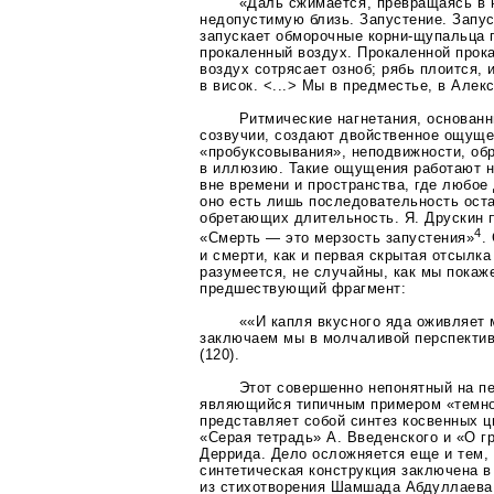
«Даль сжимается, превращаясь в 
недопустимую близь. Запустение. Запус
запускает обморочные
корни-щупальца
п
прокаленный воздух. Прокаленной прок
воздух сотрясает озноб; рябь плоится,
в висок. <...> Мы в предместье, в Алекс
Ритмические нагнетания, основан
созвучии, создают двойственное ощуще
«пробуксовывания», неподвижности, о
в иллюзию. Такие ощущения работают 
вне времени и пространства, где любое
оно есть лишь последовательность ост
обретающих длительность. Я. Друскин 
4
«Смерть — это мерзость запустения»
.
и смерти, как и первая скрытая отсылк
разумеется, не случайны, как мы пока
предшествующий фрагмент:
««И капля вкусного яда оживляет 
заключаем мы в молчаливой перспектив
(120).
Этот совершенно непонятный на п
являющийся типичным примером «темног
представляет собой синтез косвенных ци
«Серая тетрадь» А. Введенского и «О г
Деррида. Дело осложняется еще и тем, 
синтетическая конструкция заключена в
из стихотворения Шамшада Абдуллаев