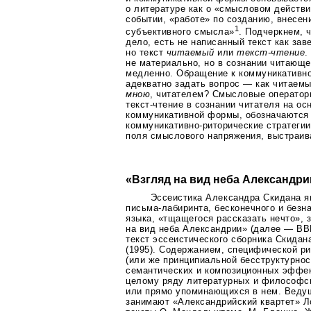
о литературе как о «смысловом действ
событии, «работе» по созданию, внесе
1
субъективного смысла»
. Подчеркнем, 
дело, есть не написанный текст как за
но текст
читаемый
или
текст-чтение
.
не материально, но в сознании читающ
медленно. Обращение к коммуникативн
адекватно задать вопрос — как читаем
мною
, читателем? Смысловые оператор
текст-чтение
в сознании читателя на ос
коммуникативной формы, обозначаются 
коммуникативно-риторические
стратегии 
поля смыслового напряжения, выстраив
«Взгляд на вид неба Александри
Эссеистика Александра Скидана я
письма-лабиринта
, бесконечного и безн
языка, «тщащегося рассказать нечто», з
на вид неба Александрии» (далее — В
текст эссеистического сборника Скидан
(1995). Содержанием, специфической ри
(или же принципиальной бесструктурнос
семантических и композиционных эффек
целому ряду литературных и философск
или прямо упоминающихся в нем. Веду
занимают «Александрийский квартет» Л