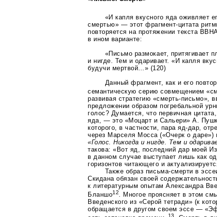
«И капля вкусного яда оживляет ег
смертью» — этот
фрагмент-цитата
ритм
повторяется на протяжении текста ВВНА
в ином варианте:
«Письмо размокает, притягивает п
и нигде. Тем и одаривает. «И капля вку
будучи мертвой…» (120)
Данный фрагмент, как и его повто
семантическую серию совмещением «см
развивая стратегию
«смерть-письмо»
, 
предложении образом погребальной урн
голос? Думается, что первичная цитата
яда, — это «Моцарт и Сальери» А. Пуш
которого, в частности, пара
яд-дар
, от
через Марселя Мосса («Очерк о даре»)
«Голос. Никогда и нигде. Тем и одарив
такова: «Вот яд, последний дар моей И
в данном случае выступает лишь как о
горизонтов читающего и актуализируетс
Также образ
письма-смерти
в эссе
Скидана обязан своей содержательнос
к литературным опытам Александра Вве
12
Бланшо
. Многое проясняет в этом см
Введенского из «Серой тетради» (к кот
обращается в другом своем эссе — «Э
13