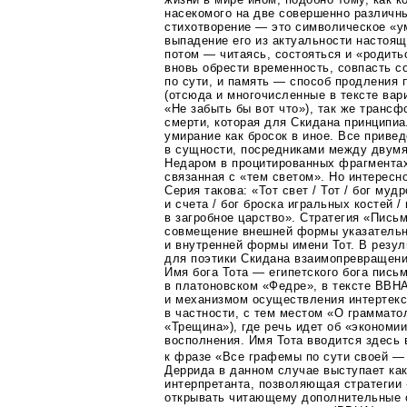
насекомого на две совершенно различные
стихотворение — это символическое «ум
выпадение его из актуальности настоящ
потом — читаясь, состояться и «родить
вновь обрести временность, совпасть с
по сути, и память — способ продления
(отсюда и многочисленные в тексте вар
«Не забыть бы вот что»), так же транс
смерти, которая для Скидана принципиа
умирание как бросок в иное. Все приве
в сущности, посредниками между двум
Недаром в процитированных фрагментах
связанная с «тем светом». Но интересн
Серия такова: «Тот свет / Тот / бог муд
и счета / бог броска игральных костей 
в загробное царство». Стратегия «Пись
совмещение внешней формы указательн
и внутренней формы имени Тот. В резул
для поэтики Скидана взаимопревращени
Имя бога Тота — египетского бога пись
в платоновском «Федре», в тексте ВВН
и механизмом осуществления интертекс
в частности, с тем местом «О граммато
«Трещина»), где речь идет об «экономи
восполнения. Имя Тота вводится здесь 
к фразе «Все графемы по сути своей —
Деррида в данном случае выступает ка
интерпретанта, позволяющая стратегии
открывать читающему дополнительные 