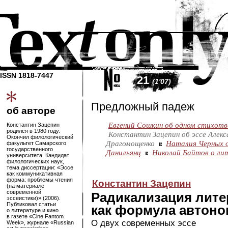
ISSN 1818-7447
21
(1'07)
Предложный падеж
об авторе
Евгений Сошкин об одном стихот
Константин Зацепин
родился в 1980 году.
Константин Зацепин об эссе Алекс
Окончил филологический
Драгомощенко
Наталия Черных о
факультет Самарского
государственного
Данильянц
Николай Байтов о ли
университета. Кандидат
филологических наук,
тема диссертации: «Эссе
как коммуникативная
форма: проблемы чтения
Константин Зацепин
(на материале
современной
Радикализация лите
эссеистики)» (2006).
Публиковал статьи
как формула автон
о литературе и кино
в газете «Cine Fantom
О двух современных эссе
Week», журнале «Russian