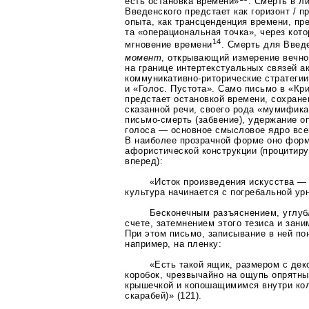
есть остановка времени»
. Смерть в л
Введенского предстает как горизонт / п
опыта, как трансценденция времени, п
та «операциональная точка», через кот
14
мгновение времени
. Смерть для Введ
момент
, открывающий измерение вечно
на границе интертекстуальных связей а
коммуникативно-риторические
стратегии
и «Голос. Пустота». Само письмо в «Кр
предстает остановкой времени, сохран
сказанной речи, своего рода «мумифика
письмо-смерть
(забвение), удержание о
голоса — основное смысловое ядро все
В наиболее прозрачной форме оно фор
афористической конструкции (процитиру
вперед):
«Исток произведения искусства —
культура начинается с погребальной ур
Бесконечным разъяснением, углубл
счете, затемнением этого тезиса и зани
При этом письмо, записывание в ней п
например, на пленку:
«Есть такой ящик, размером с де
коробок, чрезвычайно на ощупь опрятны
крышечкой и копошащимимся внутри ко
скарабей)» (121).