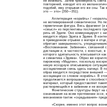
не избежать. Затем чрезмерность света
повторений, изводит его из меланхолич
подобий, ему открывая его же сны. Так 
это — это»
(350—351)
.
Аллитерация «корабль» / «коралл
не мотивированной семантически. Но пе
герметичная фигура. Весь фрагмент (и 
«смысл» из перспективы последнего пр
речь об Эдипе. Оно коммуницирует с на
вводится образ Эдипа в Эдеме. В конте
в приведенном отрывке о матери и отце
обретает завершенность, упорядочиваяс
«Воспоминание. Забвение», связанной 
дистанции и, в частности, с юностью, в
которого эдипальность вписывается как
и семантика «Эдема». Образ же коралл
пирожному «Мадлен», поскольку воскр
некую исходную описываемую ситуацию
ассоциативная связь здесь налицо. В п
образ вводится посредством внешней 
ассоциации со словом «корабль». В это
продолжается вопрошание о способност
материал, который предоставляет памят
растворяющийся в забвении и не воскр
Фонетические структуры берут на 
означивания на всем протяжении эссе, 
механизмов-тактик
«скрадывания» пред
«Скорее, именно этот вопрос возн