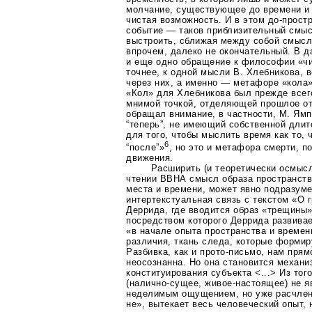
молчание, существующее до времени и 
чистая возможность. И в этом
до-прост
событие — таков приблизительный смыс
выстроить, сближая между собой смыс
впрочем, далеко не окончательный. В д
и еще одно обращение к философии «чи
точнее, к одной мысли В. Хлебникова, 
через них, а именно — метафоре «кола»
«Кол» для Хлебникова был прежде всег
мнимой точкой, отделяющей прошлое от
обращал внимание, в частности, М. Ям
“теперь”, не имеющий собственной дли
для того, чтобы мыслить время как то, 
6
“после”»
, но это и метафора смерти, п
движения.
Расширить (и теоретически осмыс
чтении ВВНА смысл образа
пространств
места и времени, может явно подразуме
интертекстуальная связь с текстом «О
Деррида, где вводится образ «трещины» 
посредством которого Деррида развивае
«в начале опыта пространства и време
различия, ткань следа, которые формир
Разбивка, как и
прото-письмо
, нам прям
неосознанна. Но она становится механи
конституирования субъекта <...> Из тог
(налично-сущее
,
живое-настоящее)
не я
неделимым ощущением, но уже расчлен
не», вытекает весь человеческий опыт,