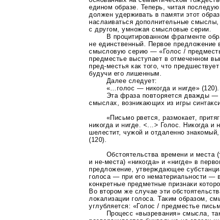
едином образе. Теперь, читая последу
должен удерживать в памяти этот образ
наслаиваться дополнительные смыслы,
с другом, умножая смысловые серии.
В процитированном фрагменте об
не единственный. Первое предложение 
смысловую серию — «Голос / предместь
предместье выступает в отмеченном в
пред-местья
как того, что предшествует
будучи его лишенным.
Далее следует:
«…голос — никогда и нигде» (120).
Эта фраза повторяется дважды 
смыслах, возникающих из игры синтакс
«Письмо рвется, размокает, притя
никогда и нигде. <...> Голос. Никогда и 
шелестит, чужой и отдаленно знакомый,
(120).
Обстоятельства времени и места 
и
не-места)
«никогда» и «нигде» в перв
предложение, утверждающее субстанц
голоса — при его нематериальности — в
конкретные предметные признаки которо
Во втором же случае эти обстоятельст
локализации голоса. Таким образом, см
углубляется: «Голос / предместье письма
Процесс «вызревания» смысла, та