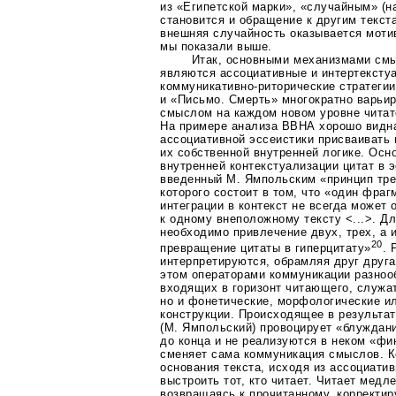
из «Египетской марки», «случайным» (н
становится и обращение к другим текста
внешняя случайность оказывается моти
мы показали выше.
Итак, основными механизмами см
являются ассоциативные и интертекстуа
коммуникативно-риторические
стратегии
и «Письмо. Смерть» многократно варьи
смыслом на каждом новом уровне читат
На примере анализа ВВНА хорошо видн
ассоциативной эссеистики присваивать 
их собственной внутренней логике. Ос
внутренней контекстуализации цитат в 
введенный М. Ямпольским «принцип трет
которого состоит в том, что «один фраг
интеграции в контекст не всегда может 
к одному внеположному тексту <...>. Дл
необходимо привлечение двух, трех, а и
20
превращение цитаты в гиперцитату»
. 
интерпретируются, обрамляя друг друга
этом операторами коммуникации разноо
входящих в горизонт читающего, служат
но и фонетические, морфологические и
конструкции. Происходящее в результа
(М. Ямпольский) провоцирует «блуждан
до конца и не реализуются в неком «ф
сменяет сама коммуникация смыслов. 
основания текста, исходя из ассоциати
выстроить тот, кто читает. Читает медл
возвращаясь к прочитанному, корректир