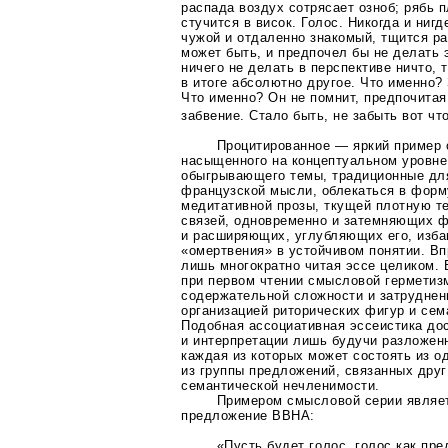
распада воздух сотрясает озноб; рябь 
стучится в висок. Голос. Никогда и нигд
чужой и отдаленно знакомый, тщится ра
может быть, и предпочел бы не делать э
ничего не делать в перспективе ничто, 
в итоге абсолютно другое. Что именно? 
Что именно? Он не помнит, предпочитая
забвение. Стало быть, не забыть вот чт
Процитированное — яркий пример 
насыщенного на концептуальном уровне
обыгрывающего темы, традиционные дл
французской мысли, облекаться в форм
медитативной прозы, ткущей плотную т
связей, одновременно и затемняющих 
и расширяющих, углубляющих его, изба
«омертвения» в устойчивом понятии. Вп
лишь многократно читая эссе целиком.
при первом чтении смысловой гермети
содержательной сложности и затрудненн
организацией риторических фигур и сем
Подобная ассоциативная эссеистика до
и интерпретации лишь будучи разложен
каждая из которых может состоять из о
из группы предложений, связанных друг
семантической нечленимости.
Примером смысловой серии являе
предложение ВВНА:
«Пусть будет голос, голос как пр