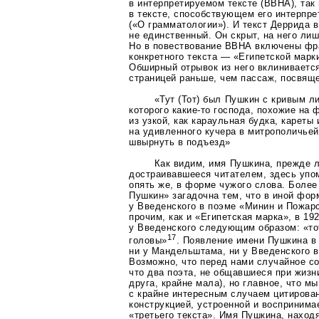
в интерпретируемом тексте (ВВНА), так
в тексте, способствующем его интерпре
(«О грамматологии»). И текст Деррида 
не единственный. Он скрыт, на него ли
Но в повествование ВВНА включены фр
конкретного текста — «Египетской мар
Обширный отрывок из него вклиниваетс
страницей раньше, чем пассаж, посвящ
«Тут (Тот) был Пушкин с кривым л
которого
какие-то
господа, похожие на 
из узкой, как караульная будка, кареты
на удивленного кучера в митрополичьей
швырнуть в подъезд»
Как видим, имя Пушкина, прежде 
достраивавшееся читателем, здесь упо
опять же, в форме чужого слова. Более
Пушкин» загадочна тем, что в иной фор
у Введенского в поэме «Минин и Пожар
прочим, как и «Египетская марка», в 192
у Введенского следующим образом: «то
17
головы»
. Появление имени Пушкина в
ни у Мандельштама, ни у Введенского 
Возможно, что перед нами случайное со
что два поэта, не общавшиеся при жизни
друга, крайне мала), но главное, что м
с крайне интересным случаем цитирова
конструкцией, устроенной и воспринима
«третьего текста». Имя Пушкина, наход