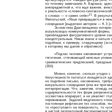
по точному замечанию А. Барзаха, здес
внепредметной и, что еще важнее, вне
к реальности
«словесно-синтаксической
21
о словах — о самих себе»
. В результ
Ямпольский, «Язык превращается в не
созерцания
[выделено автором — К.З.]»
Эссеистика Драгомощенко интерес
визуализации
коммуникативной формы, 
преобладания фигуративного уровня оз
концептуальным. Никак иначе и нельзя 
подобные, к примеру, следующему (эссе
к которому мы далее и обратимся):
«Подчас человек напоминает устри
тяготения, стягивающей неясные упоми
грамматических предписаний, праздные
(350).
Можно, конечно, сколько угодно с
безуспешности пытаться изощряться зде
но подобное письмо, несомненно, требу
визуального созерцания (или же прогов
интерпретации. Что, заметим, отнюдь н
содержательности тех форм репрезента
эссеистика оперирует, и не умаляет гл
переживания. Задачей медленного чтен
постоянная рефлексия тех способов, п
то «проступает» на поверхность, то «ус
в чистой литературной беспредметности