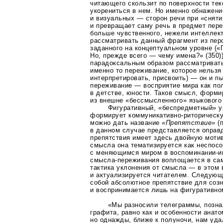
читающего скользит по поверхности тек
укорениться в нем. Но именно обнажен
и визуальных — сторон речи при «сняти
и превращает саму речь в предмет пере
больше чувственного, нежели интеллек
рассматривать данный фрагмент из пер
заданного на концептуальном уровне («
Но, прежде всего — чему имена?» (350)
парадоксальным образом рассматривать 
именно то переживание, которое нельзя
интерпретировать, присвоить) — он и п
переживание — восприятие мира как по
в детстве, юности. Таков смысл, форм
из внешне «бессмысленного» языкового
Фигуративный, «беспредметный» у
формирует
коммуникативно-риторическ
можно дать название
«Препятствие»
(
в данном случае представляется оправ
препятствия имеет здесь двойную мотив
смысла она тематизируется как неспосо
с меняющимся миром в
воспоминании-и
смысла-переживания
воплощается в сам
тактика уклонения от смысла — в этом 
и актуализируется читателем. Следующ
собой абсолютное препятствие для соз
и воспринимается лишь на фигуративно
«Мы разносили телеграммы, позна
графита, равно как и особенности анат
но однажды, ближе к полуночи, нам уда