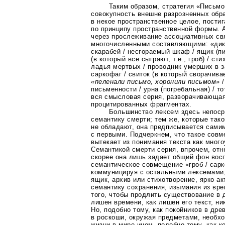
Таким образом, стратегия «Письмо
совокупность внешне разрозненных об
в некое пространственное целое, пости
по принципу пространственной формы. 
через прослеживание ассоциативных св
многочисленными составляющими: «дикт
скарабей / несгораемый шкаф / ящик (п
(в который все сыграют, т.е., гроб) / ст
ладья мертвых / проводник умерших в з
саркофаг / свиток (в который сворачива
«пеленали письмо, хоронили письмом»
/
письменности / урна (погребальная) / то
вся смысловая серия, разворачивающая
процитированных фрагментах.
Большинство лексем здесь непоср
семантику смерти; тем же, которые так
не обладают, она предписывается сами
с первыми. Подчеркнем, что такое сов
вытекает из понимания текста как мног
Семантикой смерти серия, впрочем, отн
скорее она лишь задает общий фон восп
семантическое совмещение «гроб / сарк
коммуницируя с остальными лексемами,
ящик, архив или стихотворение, ярко ак
семантику сохранения, изымания из вре
того, чтобы продлить существование в д
лишен времени, как лишен его текст, ни
Но, подобно тому, как покойников в дре
в роскоши, окружая предметами, необх
жизни в мире ином, подобно тому, как 