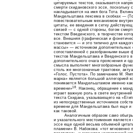
цитируемых текстов, оказывается напря
смерти скидановского эссе, поскольку 
накладывается на имя бога Тота. Вклин
Мандельштама лексема в скобках — (То
повествовательным механизмом внутрен
цитаты, ее введения в сетку действую
связей — с одной стороны, богом смерт
текстом Введенского, в творчестве кот
все. Внешняя (графическая и фонетиче
становится — и это типично для каждог
массы» — источником дополнительных 
сопоставленной с разобранными выше 
текстов Мандельштама и Введенского в
дополнительного очага прояснения и о
смысла выполняет многообразные функ
столь же многозначные трактовки, акт
«Голос. Пустота». По замечанию М. Ямп
марка» является большой аллегорией ко
понимается Мандельштамом именно как
18
времени»
. Наконец, обращение к ман
играет важную роль в свете внутренней
текста Скидана, указывающего на «Егип
из непосредственных источников собств
времени для Мандельштама был еще и
как таковой.
Аналогичным образом само обыгры
и указательного местоимения является 
эссе еще одной весьма объемной цитаты
пламени» В. Набокова: «тот мгновенно п