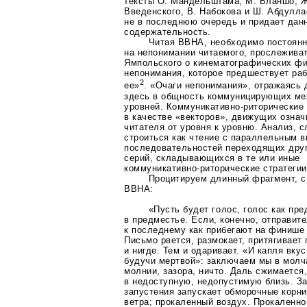
тексты О. Мандельштама, М. Бланшо, Ж
Введенского, В. Набокова и Ш. Абдулла
не в последнюю очередь и придает дан
содержательность.
Читая ВВНА, необходимо постоянн
на непонимании читаемого, прослежива
Ямпольского о кинематографических фи
непонимания, которое предшествует ра
2
ее»
. «Очаги непонимания», отражаясь 
здесь в общность коммуницирующих м
уровней.
Коммуникативно-риторические
в качестве «векторов», движущих озна
читателя от уровня к уровню. Анализ, 
строиться как чтение с параллельным 
последовательностей переходящих друг
серий, складывающихся в те или иные
коммуникативно-риторические
стратегии
Процитируем длинный фрагмент, с
ВВНА:
«Пусть будет голос, голос как пр
в предместье. Если, конечно, отправите
к последнему как прибегают на финише 
Письмо рвется, размокает, притягивает
и нигде. Тем и одаривает. «И капля вку
будучи мертвой»: заключаем мы в молч
молнии, зазора, ничто. Даль сжимается
в недоступную, недопустимую близь. За
запустения запускает обморочные
корн
ветра; прокаленный воздух. Прокаленно