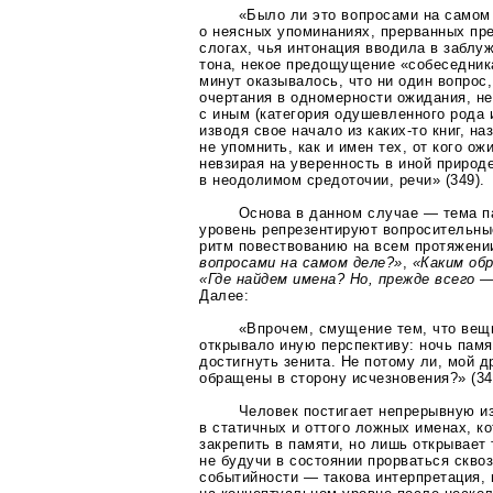
«Было ли это вопросами на самом
о неясных упоминаниях, прерванных пр
слогах, чья интонация вводила в заблу
тона, некое предощущение «собеседника
минут оказывалось, что ни один вопрос,
очертания в одномерности ожидания, не
с иным (категория одушевленного рода 
изводя свое начало из
каких-то
книг, на
не упомнить, как и имен тех, от кого ож
невзирая на уверенность в иной природ
в неодолимом средоточии, речи» (349).
Основа в данном случае — тема п
уровень репрезентируют вопросительн
ритм повествованию на всем протяжени
вопросами на самом деле?»
,
«Каким об
«Где найдем имена? Но, прежде всего 
Далее:
«Впрочем, смущение тем, что вещь
открывало иную перспективу: ночь памя
достигнуть зенита. Не потому ли, мой д
обращены в сторону исчезновения?» (34
Человек постигает непрерывную и
в статичных и оттого ложных именах, к
закрепить в памяти, но лишь открывает
не будучи в состоянии прорваться скво
событийности — такова интерпретация,