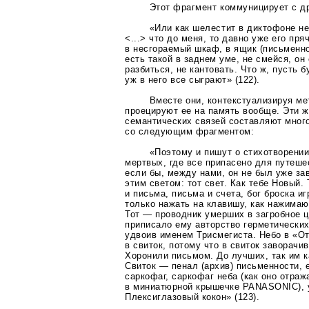
Этот фрагмент коммуницирует с д
«Или как шелестит в диктофоне не
<...> что до меня, то давно уже его пря
в несгораемый шкаф, в ящик (письменно
есть такой в заднем уме, не смейся, он
разбиться, не кантовать. Что ж, пусть б
уж в него все сыграют» (122).
Вместе они, контекстуализируя м
проецируют ее на память вообще. Эти 
семантических связей составляют мног
со следующим фрагментом:
«Поэтому и пишут о стихотворении
мертвых, где все припасено для путешес
если бы, между нами, он не был уже з
этим светом: тот свет. Как тебе Новый.
и письма, письма и счета, бог броска и
только нажать на клавишу, как нажимаю
Тот — проводник умерших в загробное ц
приписало ему авторство герметических
удвоив именем Трисмегиста. Небо в «О
в свиток, потому что в свиток заворачи
Хоронили письмом. До лучших, так им к
Свиток — пенал (архив) письменности,
саркофаг, саркофаг неба (как оно отраж
в миниатюрной крышечке PANASONIC), у
Плексиглазовый кокон» (123).