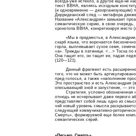
всегда-уже
истекло, а другое
еще-не
нас
текст ВВНА, являясь исходным консти
(и одновременно — дезорганизующим) 
Дерридеанский след — метафора движе
Название «Александрия» замыкает про
семантическую серию, в свою очередь,
хронотопа ВВНА, конкретизируя место
(
«Мы в предместье, в Александрии,
скарб языка, что ворочается бесконечн
горла, выплевывает сухое семя, семяч
«а». Трижды в латинице. <...> Тоска по 
Она тащит его, он тащит ее, падая лед
(120—121)
.
Данный фрагмент есть расширенно
того, что не может быть артикулирован
пред-голосья
, а также «наполнение про
Это пространство и есть Александрия (
описывающий зной и запустение, — это 
Стратегия, условно обозначенная 
отнюдь не исчерпывает даже первого а
представляет собой лишь одно из смыс
чей новый уровень смысла раскрываетс
следующей
коммуникативно-риторическ
Смерть», формируемой еще более комп
семантических серий.
«Письмо. Смерть»