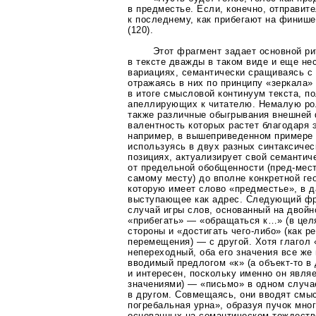
в предместье. Если, конечно, отправите
к последнему, как прибегают на финише
(120).
Этот фрагмент задает основной ри
в тексте дважды в таком виде и еще не
вариациях, семантически сращиваясь с
отражаясь в них по принципу «зеркала»
в итоге смысловой континуум текста, п
апеллирующих к читателю. Немалую рол
также различные обыгрывания внешней
валентность которых растет благодаря 
например, в вышеприведенном примере 
используясь в двух разных синтаксиче
позициях, актуализирует свой семантич
от предельной обобщенности
(пред-мес
самому месту) до вполне конкретной ге
которую имеет слово «предместье», в 
выступающее как адрес. Следующий фр
случай игры слов, основанный на двойн
«прибегать» — «обращаться к…» (в цел
стороны и «достигать
чего-либо»
(как р
перемещения) — с другой. Хотя глагол
непереходный, оба его значения все же
вводимый предлогом «к» (а
объект-то
в 
и интересен, поскольку именно он явля
значениями) — «письмо» в одном случа
в другом. Совмещаясь, они вводят смы
погребальная урна», образуя пучок мно
основанных на семантическом тождеств