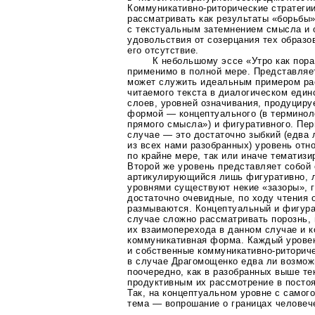
Коммуникативно-риторические
стратегии
рассматривать как результаты «борьбы»
с текстуальным затемнением смысла и
удовольствия от созерцания тех образо
его отсутствие.
К небольшому эссе «Утро как пора
применимо в полной мере. Представляет
может служить идеальным примером ра
читаемого текста в диалогическом един
слоев, уровней означивания, продуцир
формой — концептуального (в терминол
прямого смысла») и фигуративного. Пер
случае — это достаточно зыбкий (едва
из всех нами разобранных) уровень отн
по крайне мере, так или иначе тематиз
Второй же уровень представляет собой
артикулирующийся лишь фигуративно, 
уровнями существуют некие «зазоры», 
достаточно очевидные, по ходу чтения 
размываются. Концептуальный и фигура
случае сложно рассматривать порознь,
их взаимоперехода в данном случае и к
коммуникативная форма. Каждый урове
и собственные
коммуникативно-риторич
в случае Драгомощенко едва ли возмож
поочередно, как в разобранных выше те
продуктивным их рассмотрение в посто
Так, на концептуальном уровне с самог
тема — вопрошание о границах человеч