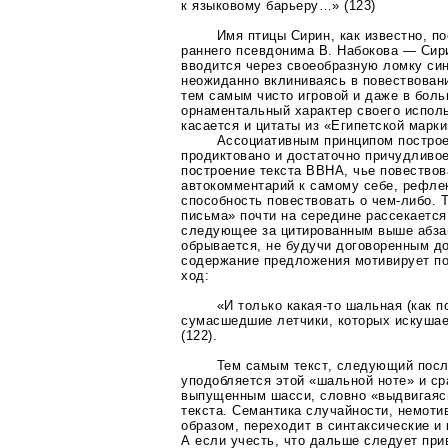
к языковому барьеру…» (123)
Имя птицы Сирин, как известно, п
раннего псевдонима В. Набокова — Сир
вводится через своеобразную ломку син
неожиданно вклиниваясь в повествован
тем самым чисто игровой и даже в бол
орнаментальный характер своего исполь
касается и цитаты из «Египетской марки
Ассоциативным принципом построе
продиктовано и достаточно причудливо
построение текста ВВНА, чье повествов
автокомментарий к самому себе, рефле
способность повествовать о
чем-либо
. 
письма» почти на середине рассекаетс
следующее за цитированным выше абз
обрывается, не будучи договоренным до
содержание предложения мотивирует п
ход:
«И только
какая-то
шальная (как п
сумасшедшие летчики, которых искушае
(122).
Тем самым текст, следующий посл
уподобляется этой «шальной ноте» и ср
выпущенным шасси, словно «выдвигаяс
текста. Семантика случайности, немоти
образом, переходит в синтаксические и
А если учесть, что дальше следует пр