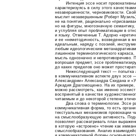
Интенция эссе носит провокативны
характеризуясь в силу этого качествам
незавершенности, черновиковости. Свой
мыслит незавершенным (Роберт Музиль)
не на понятия, рационально «присваив
но на фигуры, многозначную семантику
и углубляя опыт проблематизации в отн
и языку. Отмеченные Т. Адорно «еретич
и ее «неметодичность, возведенная в 
идеальным, наряду с поэзией, инструм
любым идеологическим метанарративам.
лишенном терминологического каркаса,
мысль однозначно и непротиворечиво. 
вопрошая предмет, эссе проблематизир
до каких пределов оно может простират
Нижеследующий текст — попытка 
в коммуникативном аспекте двух эссе —
Александрии» Александра Скидана и «Ут
Аркадия Драгомощенко. На их примере, 
можно рассмотреть, как именно эссеист
воспринятый в качестве художественног
читаемым и до некоторой степени этиче
Два слова о терминологии. Эссе р
коммуникативная форма, то есть органи
текстуальных механизмов провокации ч
на смыслообразующую активность. Под
позволяет рассматривать план выражени
в которую «встроено» чтение как имма
смыслообразования. Анализ взаимодейс
и коммуникативной формы основываетс