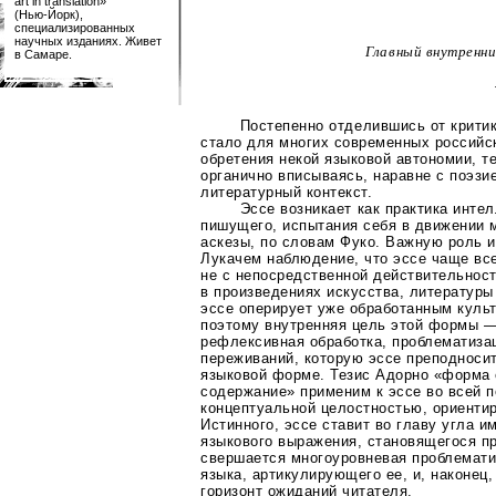
art in translation»
(Нью-Йорк)
,
специализированных
научных изданиях. Живет
Главный внутренни
в Самаре.
Теодор Ад
Постепенно отделившись от критик
стало для многих современных российс
обретения некой языковой автономии, 
органично вписываясь, наравне с поэзи
литературный контекст.
Эссе возникает как практика инте
пишущего, испытания себя в движении 
аскезы, по словам Фуко. Важную роль и
Лукачем наблюдение, что эссе чаще вс
не с непосредственной действительност
в произведениях искусства, литературы
эссе оперирует уже обработанным куль
поэтому внутренняя цель этой формы —
рефлексивная обработка, проблематиза
переживаний, которую эссе преподносит
языковой форме. Тезис Адорно «форма 
содержание» применим к эссе во всей п
концептуальной целостностью, ориенти
Истинного, эссе ставит во главу угла и
языкового выражения, становящегося пр
свершается многоуровневая проблемати
языка, артикулирующего ее, и, наконец
горизонт ожиданий читателя.