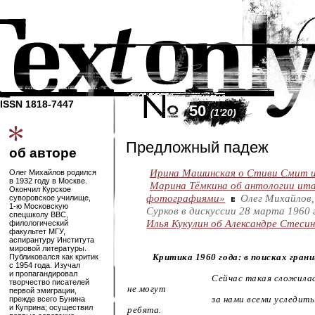
ISSN 1818-7447
50
(1'20)
Предложный падеж
об авторе
Ирина Машинская о Стиви Смит 
Олег Михайлов родился
в 1932 году в Москве.
Марина Тёмкина об антологии ита
Окончил Курское
фотографиями»
Олег Михайлов,
суворовское училище,
1-ю
Московскую
Сурков в дискуссии 28 марта 1960 
спецшколу ВВС,
Илья Кукулин об Александре Стеси
филологический
факультет МГУ,
аспирантуру Института
мировой литературы.
Публиковался как критик
Критика 1960 года: в поисках гран
с 1954 года. Изучал
и пропагандировал
Сейчас такая сложилась обс
творчество писателей
не могут
первой эмиграции,
прежде всего Бунина
за нами всеми уследить. На
и Куприна; осуществил
ребята.