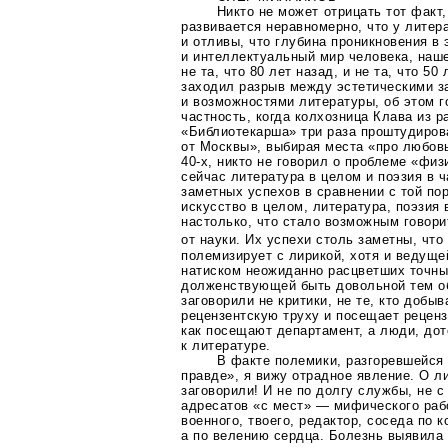
Никто не может отрицать тот факт,
развивается неравномерно, что у литер
и отливы, что глубина проникновения в
и интеллектуальный мир человека, наш
не та, что 80 лет назад, и не та, что 50
заходил разрыв между эстетическими з
и возможностями литературы, об этом г
частность, когда колхозница Клава из р
«Библиотекарша» три раза проштудиров
от Москвы», выбирая места «про любовь
40-х
, никто не говорил о проблеме «физ
сейчас литература в целом и поэзия в 
заметных успехов в сравнении с той по
искусство в целом, литература, поэзия 
настолько, что стало возможным говори
от науки. Их успехи столь заметны, чт
полемизирует с лирикой, хотя и ведуще
натиском неожиданно расцветших точны
долженствующей быть довольной тем об
заговорили не критики, не те, кто добы
рецензентскую труху и посещает рецен
как посещают департамент, а люди, до
к литературе.
В факте полемики, разгоревшейся
правде», я вижу отрадное явление. О л
заговорили! И не по долгу службы, не
адресатов «с мест» — мифического рабо
военного, твоего, редактор, соседа по 
а по велению сердца. Болезнь выявила