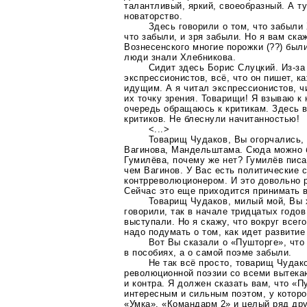
талантливый, яркий, своеобразный. А ту
новаторство.
Здесь говорили о том, что забыли
что забыли, и зря забыли. Но я вам ска
Вознесенского многие порожки (??) был
люди знали Хлебникова.
Сидит здесь Борис Слуцкий.
Из-за
экспрессионистов, всё, что он пишет, к
идущим. А я читал экспрессионистов, 
их точку зрения. Товарищи! Я взываю к
очередь обращаюсь к критикам. Здесь 
критиков. Не блеснули начитанностью!
<...>
Товарищ Чудаков, Вы огорчались, 
Вагинова, Мандельштама. Сюда можно 
Гумилёва, почему же нет? Гумилёв писа
чем Вагинов. У Вас есть политические
контрреволюционером. И это довольно 
Сейчас это еще приходится принимать 
Товарищ Чудаков, милый мой, Вы 
говорили, так в начале тридцатых годо
выступали. Но я скажу, что вокруг всег
надо подумать о том, как идет развити
Вот Вы сказали о «Пушторге», что
в пособиях, а о самой поэме забыли.
Не так всё просто, товарищ Чудак
революционной поэзии со всеми вытек
и контра. Я должен сказать вам, что «П
интересным и сильным поэтом, у которо
«Умка», «Командарм 2» и целый ряд д