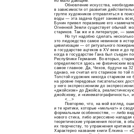
но мало дающим.
Обновление искусства, необходим
в зависимости от развития действител
группе художников отправляться в поис
воды — эта задача будет занимать все
Бунин привел поразившие его «замечат
Огненной Земли существует обычай: м
стариков. Так же и в литературе, — зам
Но тут надобно сделать нескольк
это людоедство самое невинное в исто
цивилизации — от ритуального пожиран
в государстве ацтеков в XV веке и до 
когда в государстве Гана был съеден п
Республики Германия.
Во-вторых
, стар
определяются здесь не физическим воз
самое главное. Да, Чехов, будучи на 32
однако, не считал его стариком по той 
Толстой-художник
никогда стариком не 
на уровне передовых писательских дос
у него экспрессионизм до экспрессиони
«джойсизм» до Джойса, реалистическу
джойсизму, и «кинематографичность», и 
<...>
Повторяю, что, на мой взгляд, оши
и те критики, которые «мельчат» и свод
формальным особенностям, — либо видя
нового стиха, либо агрессивно нападая 
теоретические упражнения поэтов, в о
их творчеству, то упражнения критиков 
Характерно название книги Ёлкина —
«