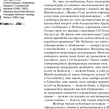
То, что,
по-видимому
, было выкинуто
стихотворных сборников.
самоцензуры из статьи, высказывается на
Лауреат Сталинской
премии (1946, 1951),
непривычно остро, начиная с первой же ф
кавалер многочисленных
Михайловым: «Никто (!) не может отриц
государственных наград.
искусство развивается неравномерно…» 
Умер в 1983 году.
соавторы разнесли свои выступления во в
пропустив вперед себя большинство друг
свое сообщение и Чудаков, озвучивая совс
Только тут, по мнению секретаря СП Алекс
дискуссия. Не факт, что выступление Сур
зачем тратить выстрелы совписовской п
воробьев-критиков
? Но Чудаков его задел
одновременно и обтекаемо — «вокруг всег
и неожиданно — в противовес Вагинову в
контрреволюционера-заговорщика
Николая
которого никто пока даже не заикается, 
писатель «раз в 10 больший»! Такое смят
литературного функционера вызвано тем,
установки непрерывно меняются: кто знае
вслед за Бабелем, — может быть, и уже 
Мандельштама (о книге которого вскоре 
в Госиздате); кто знает, кого завтра ре
и Гумилёва; кто знает, кого завтра вернут
вслед за Буниным, — может быть, и Оцуп
вырывается тирада насчет Евтушенко — 
не напрямую взывает к партийным органам
прямо — можно его ругать
по-настоящем
«свою линию» — доколе эту линию терпет
Вообще такая публичная полемика 
официального статуса недоучившимся в 