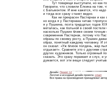
Тут товарищи выступали, но
как-то
Говорили, что словили Ёлкина на том, 
с Бальмонтом. И мне кажется, что надо 
и тогда все сразу станет видно.
Как ни прекрасен Пастернак и как 
но когда я у Пастернака читаю <пропуск
я у Пушкина, поэта тридцатых годов XIX
металась, как больной в своей постели 
насколько Пушкин ближе своим точным 
современник Пастернак, потому что Пас
образы по своему росту, а Пушкин дава
образ, понятный каждому человеку. И эт
он сказал: «Уж близок полдень, жар пыл
отдыхает». Сравните это с другими ст
других художников. Только огромный
по
сказать. Это сразу поражает и слух, и у
думается, вот эти вещи следует учитыв
Дизайн:
Проект 12
Логотип и исходный дизайн проекта:
cmart
Все права на произведения принадлежат авто