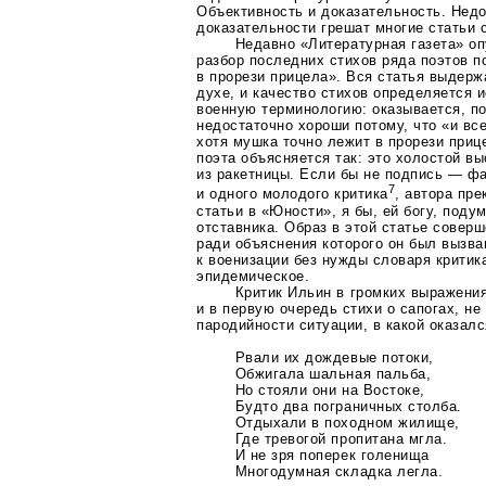
Объективность и доказательность. Нед
доказательности грешат многие статьи 
Недавно «Литературная газета» оп
разбор последних стихов ряда поэтов 
в прорези прицела». Вся статья выдерж
духе, и качество стихов определяется 
военную терминологию: оказывается, п
недостаточно хороши потому, что «и вс
хотя мушка точно лежит в прорези приц
поэта объясняется так: это холостой в
из ракетницы. Если бы не подпись — ф
7
и одного молодого критика
, автора пре
статьи в «Юности», я бы, ей богу, поду
отставника. Образ в этой статье совер
ради объяснения которого он был вызва
к военизации без нужды словаря критик
эпидемическое.
Критик Ильин в громких выражени
и в первую очередь стихи о сапогах, не
пародийности ситуации, в какой оказалс
Рвали их дождевые потоки,
Обжигала шальная пальба,
Но стояли они на Востоке,
Будто два пограничных столба.
Отдыхали в походном жилище,
Где тревогой пропитана мгла.
И не зря поперек голенища
Многодумная складка легла.