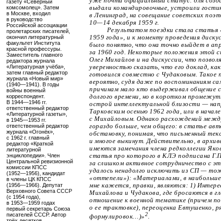
уже почти официальный статус: для созд
газету «Северный
комсомолец». Затем
выдали командировочные, устроили гостин
в Москве, входил
в Ленинград, на совещание советских поэ
в руководство
10—14
декабря 1959 г.
Российской ассоциации
Результатом поездки стала статья 
пролетарских писателей,
окончил литературный
1959 года», и к моменту проведения диск
факультет Института
было понятно, что она точно выйдет в ап
красной профессуры.
за 1960 год. Некоторые положения этой 
Заместитель главного
Олег Михайлов и на дискуссии, что позво
редактора журнала
«Литературная учёба»,
уверенностью сказать, что его доклад, ка
затем главный редактор
готовился совместно с Чудаковым. Такое 
журнала «Новый мир»
вероятно, судя даже по воспоминаниям са
(1940—1941)
. В годы
причинам мало кто выдерживал общение 
войны военный
корреспондент.
долгого времени, но в коротком промежут
В
1944—1946
гг.
острой интеллектуальной близости — нап
ответственный редактор
Тарковским осенью 1962 года, или в начал
«Литературной газеты»,
с Михайловым. Однако расхождений межд
в
1945—1953
гг.
ответственный редактор
гораздо больше, чем общего: в статье ав
журнала «Огонёк»,
обстановку, понимая, что письменный тек
с 1962 г. главный
и многое выкинут. Действительно, в архи
редактор «Краткой
имеются замечания члена редколлегии Яков
литературной
энциклопедии». Член
статья про которого в КЛЭ подписана Г.
Центральной ревизионной
за слишком активное сотрудничество с 
комиссии КПСС
удалось ненадолго исключить из СП — то
(1952—1956)
, кандидат
«оттепели»): «Материалами, в наибольше
в члены ЦК КПСС
(1956—1966)
. Депутат
мне кажется, правки, являются: 1) Интер
Верховного Совета СССР
Михайлова и Чудакова, где бросаются в г
(с 1954 года),
отношение к военной тематике (причем по
в
1953—1959
годах
о ее трактовке), переоценка Евтушенко, р
первый секретарь Союза
писателей СССР. Автор
2
формулировок…)»
.
трёх десятков