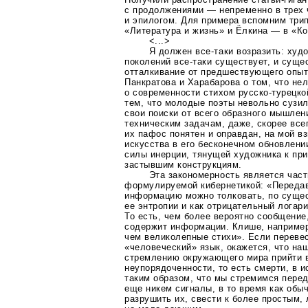
с продолжениями — непременно в трех 
и эпилогом. Для примера вспомним трип
«Литература и жизнь» и Ёлкина — в «К
<...>
Я должен
все-таки
возразить: худ
поколений
все-таки
существует, и сущес
отталкивание от предшествующего опыт
Панкратова и Харабарова о том, что не
о современности стихом
русско-турецко
тем, что молодые поэты невольно сузил
свои поиски от всего образного мышлени
техническим задачам, даже, скорее всег
их пафос понятен и оправдан, на мой в
искусства в его бесконечном обновлени
силы инерции, тянущей художника к пр
застывшим конструкциям.
Эта закономерность является част
формулируемой кибернетикой: «Переда
информацию можно толковать, по сущес
ее энтропии и как отрицательный логар
То есть, чем более вероятно сообщение
содержит информации. Клише, наприме
чем великолепные стихи». Если перевес
«человеческий» язык, окажется, что на
стремлению окружающего мира прийти 
неупорядоченности, то есть смерти, в 
таким образом, что мы стремимся пере
еще никем сигналы, в то время как обы
разрушить их, свести к более простым,