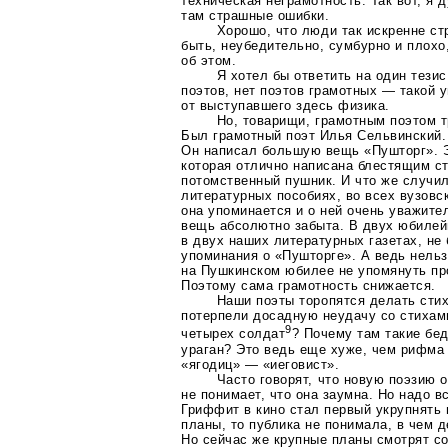
техническая неграмотность. Так вот, я
там страшные ошибки.
Хорошо, что люди так искренне ст
быть, неубедительно, сумбурно и плохо
об этом.
Я хотел бы ответить на один тезис
поэтов, нет поэтов грамотных — такой 
от выступавшего здесь физика.
Но, товарищи, грамотным поэтом т
Был грамотный поэт Илья Сельвинский
Он написал большую вещь «Пушторг». Э
которая отлично написана блестящим с
потомственный пушник. И что же случи
литературных пособиях, во всех вузовс
она упоминается и о ней очень уважите
вещь абсолютно забыта. В двух юбилей
в двух наших литературных газетах, не
упоминания о «Пушторге». А ведь нель
на Пушкинском юбилее не упомянуть пр
Поэтому сама грамотность снижается.
Наши поэты торопятся делать сти
потерпели досадную неудачу со стихам
9
четырех солдат
? Почему там такие бе
ураган? Это ведь еще хуже, чем рифма
«ягодиц» — «иеговист».
Часто говорят, что новую поэзию 
не понимает, что она заумна. Но надо в
Гриффит в кино стал первый укрупнять 
планы, то публика не понимала, в чем д
Но сейчас же крупные планы смотрят с