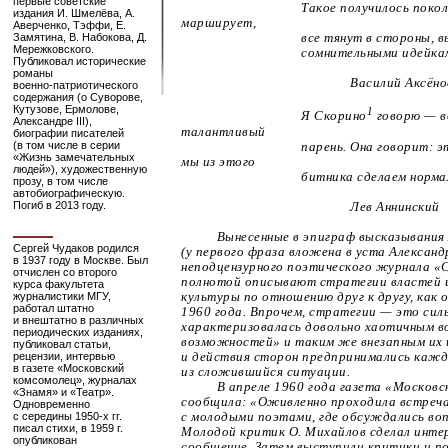
первые советские
Такое получилось поколение:
издания И. Шмелёва, А.
марширует,
Аверченко, Тэффи, Е.
Замятина, В. Набокова, Д.
все тянут в стороны, выска
Мережковского.
сомнительными идейками то
Публиковал исторические
романы
Василий Аксёно
военно-патриотического
содержания (о Суворове,
Кутузове, Ермолове,
1
Я Скорино
говорю — в
Александре III),
талантливый
биографии писателей
(в том числе в серии
парень. Она говорит: это б
«Жизнь замечательных
мы из этого
людей»), художественную
битника сделаем нормальног
прозу, в том числе
автобиографическую.
Погиб в 2013 году.
Лев Аннинский
Вынесенные в эпиграф высказывания 
Сергей Чудаков родился
(у первого фраза вложена в уста Александ
в 1937 году в Москве. Был
неподцензурного поэтического журнала «
отчислен со второго
полнотой описывают стратегии властей 
курса факультета
журналистики МГУ,
культуры по отношению друг к другу, как 
работал штатно
1960 года. Впрочем, стратегии — это сил
и внештатно в различных
характеризовалась довольно хаотичным в
периодических изданиях,
возможностей» и таким же внезапным их 
публиковал статьи,
рецензии, интервью
и действия сторон предпринимались кажд
в газете «Московский
из сложившийся ситуации.
комсомолец», журналах
В апреле 1960 года газета «Москов
«Знамя» и «Театр».
сообщила: «Оживленно проходила встреч
Одновременно
с середины
1950-х
гг.
с молодыми поэтами, где обсуждались воп
писал стихи, в 1959 г.
Молодой критик О. Михайлов сделал инте
опубликован
сообщение. Затем выступили критики и по