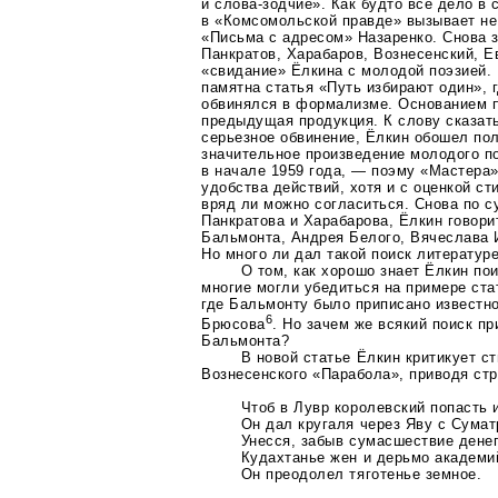
и
слова-зодчие»
. Как будто все дело в
в «Комсомольской правде» вызывает не
«Письма с адресом» Назаренко. Снова 
Панкратов, Харабаров, Вознесенский, Е
«свидание» Ёлкина с молодой поэзией.
памятна статья «Путь избирают один», 
обвинялся в формализме. Основанием 
предыдущая продукция. К слову сказать
серьезное обвинение, Ёлкин обошел п
значительное произведение молодого по
в начале 1959 года, — поэму «Мастера»
удобства действий, хотя и с оценкой ст
вряд ли можно согласиться. Снова по с
Панкратова и Харабарова, Ёлкин говори
Бальмонта, Андрея Белого, Вячеслава 
Но много ли дал такой поиск литератур
О том, как хорошо знает Ёлкин по
многие могли убедиться на примере ста
где Бальмонту было приписано известн
6
Брюсова
. Но зачем же всякий поиск п
Бальмонта?
В новой статье Ёлкин критикует с
Вознесенского «Парабола», приводя стр
Чтоб в Лувр королевский попасть 
Он дал кругаля через Яву с Сумат
Унесся, забыв сумасшествие денег
Кудахтанье жен и дерьмо академи
Он преодолел тяготенье земное.