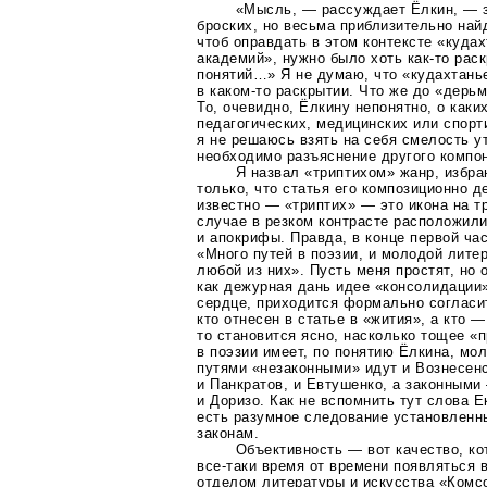
«Мысль, — рассуждает Ёлкин, — з
броских, но весьма приблизительно най
чтоб оправдать в этом контексте «куда
академий», нужно было хоть
как-то
раск
понятий…» Я не думаю, что «кудахтань
в
каком-то
раскрытии. Что же до «дерьм
То, очевидно, Ёлкину непонятно, о как
педагогических, медицинских или спорт
я не решаюсь взять на себя смелость у
необходимо разъяснение другого компо
Я назвал «триптихом» жанр, избр
только, что статья его композиционно д
известно — «триптих» — это икона на т
случае в резком контрасте расположил
и апокрифы. Правда, в конце первой ча
«Много путей в поэзии, и молодой лите
любой из них». Пусть меня простят, но
как дежурная дань идее «консолидации»
сердце, приходится формально согласит
кто отнесен в статье в «жития», а кто 
то становится ясно, насколько тощее «п
в поэзии имеет, по понятию Ёлкина, мол
путями «незаконными» идут и Вознесенс
и Панкратов, и Евтушенко, а законным
и Доризо. Как не вспомнить тут слова Е
есть разумное следование установлен
законам.
Объективность — вот качество, к
все-таки
время от времени появляться 
отделом литературы и искусства «Комс