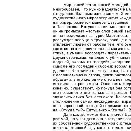
Мир нашей сегодняшней молодой п
многообразен, что нужно надеяться на 
к подлинно большим завоеваниям. Зало
художественного мировосприятия каждо
например, разнятся манеры Евтушенко,
и Панкратова. Евтушенко сильнее всего,
он не громыхает жестью слов самой выс
он не продолжает вычурно Мартынова, 
рассуждая вообще о трусах, вообще о 
отвлекает людей от работы тем, что бье
кажется, его исключительная магическа
стиха, в умении воссоздать поразитель
Двумя строчками: «и алые клубничины 
ладоней, ржавых от гвоздей»; «садились
смысле его последний сборник вобрал в
удачное. В отличие от Евтушенко, Панк
к ассоциативному строю, почти раствор
образами, в его мелодике стиха нет пре
его сила как раз в этом. Опасность «п
конечно, существует, но покуда она ост
его поэзия от этого только выигрывает.
звукопись стиха Вознесенского.
Какое-т
столкновение самых неожиданных, взр
не говорю о той открытой полемике, кот
на «Откуда ты?» Евтушенко «Кто ты?» В
Да и как же может быть иначе? Вс
рифмой, но у каждого она выступает о
их собственной художественной систем
почти сложившейся, у
кого-то
только на