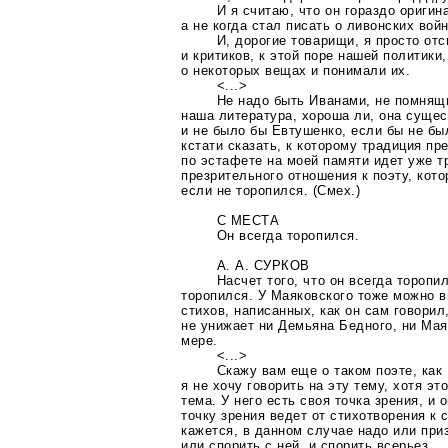
И я считаю, что он гораздо оригин
а не когда стал писать о ливонских войн
И, дорогие товарищи, я просто о
и критиков, к этой поре нашей политики
о некоторых вещах и понимали их.
<...>
Не надо быть Иванами, не помнящ
наша литература, хороша ли, она сущес
и не было бы Евтушенко, если бы не бы
кстати сказать, к которому традиция п
по эстафете на моей памяти идет уже т
презрительного отношения к поэту, кот
если не торопился. (Смех.)
С МЕСТА
Он всегда торопился.
А. А. СУРКОВ
Насчет того, что он всегда торопи
торопился. У Маяковского тоже можно 
стихов, написанных, как он сам говорил,
не унижает ни Демьяна Бедного, ни Мая
мере.
<...>
Скажу вам еще о таком поэте, как
я не хочу говорить на эту тему, хотя э
тема. У него есть своя точка зрения, и 
точку зрения ведет от стихотворения к 
кажется, в данном случае надо или приз
или спорить с ней, и спорить всерьез.