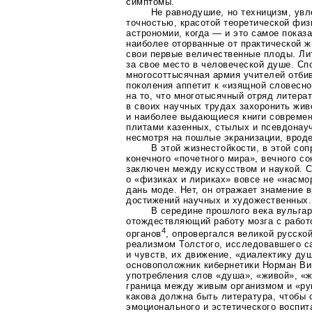
симптомы.
Не равнодушие, но техницизм, ув
точностью, красотой теоретической физи
астрономии, когда — и это самое показ
наиболее оторванные от практической ж
свои первые величественные плоды. Лит
за свое место в человеческой душе. Спо
многосоттысячная армия учителей отбив
поколения аппетит к «изящной словесно
на то, что многотысячный отряд литера
в своих научных трудах захоронить жив
и наиболее выдающиеся книги совреме
плитами казенных, стылых и псевдонау
несмотря на пошлые экранизации, врод
В этой жизнестойкости, в этой со
конечного «почетного мира», вечного со
заключен между искусством и наукой. 
о «физиках и лириках» вовсе не «насмо
дань моде. Нет, он отражает знамение 
достижений научных и художественных.
В середине прошлого века вульга
отождествляющий работу мозга с рабо
4
органов
, опровергался великой русско
реализмом Толстого, исследовавшего 
и чувств, их движение, «диалектику душ
основоположник кибернетики Норман Ви
употребления слов «душа», «живой», «ж
граница между живым организмом и «ру
какова должна быть литература, чтобы 
эмоционального и эстетического воспит