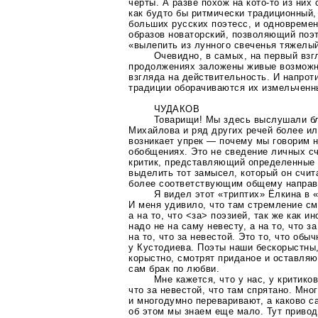
черты. А разве похож на
кото-то
из них 
как будто бы ритмически традиционный
больших русских поэтесс, и одновремен
образов новаторский, позволяющий поэт
«вылепить из лунного свеченья тяжелы
Очевидно, в самых, на первый взг
продолжениях заложены живые возможн
взгляда на действительность. И напрот
традиции оборачиваются их измельченн
ЧУДАКОВ
Товарищи! Мы здесь выслушали б
Михайлова и ряд других речей более ил
возникает упрек — почему мы говорим н
обобщениях. Это не сведение личных сч
критик, представляющий определенные 
выделить тот замысел, который он счит
более соответствующим общему направ
Я видел этот «триптих» Ёлкина в 
И меня удивило, что там стремление см
а на то, что <за> поэзией, так же как и
надо не на саму невесту, а на то, что з
на то, что за невестой. Это то, что об
у Кустодиева. Поэты наши бескорыстны,
корыстно, смотрят приданое и оставляю
сам брак по любви.
Мне кажется, что у нас, у критиков
что за невестой, что там спрятано. Мно
и многодумно переваривают, а каково 
об этом мы знаем еще мало. Тут привод