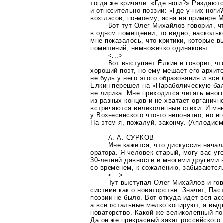
тогда же кричали: «Где ноги?» Раздают
и относительно поэзии: «Где у них ноги
возгласов,
по-моему
, ясна на примере 
Вот тут Олег Михайлов говорил, чт
в одном помещении, то видно, наскольк
мне показалось, что критики, которые 
помещений, немножечко одинаковы.
<...>
Вот выступает Ёлкин и говорит, ч
хороший поэт, но ему мешает его архит
не будь у него этого образования и все
Ёлкин перешел на «Параболическую бал
не лирика. Мне приходится читать мно
из разных концов и не хватает органичн
встречаются великолепные стихи. И мне
у Вознесенского
что-то
непонятно, но ег
На этом я, пожалуй, закончу. (Аплодисм
А. А. СУРКОВ
Мне кажется, что дискуссия нача
оратора. Я человек старый, могу вас у
30-летней
давности и многими другими 
со временем, к сожалению, забываются
<...>
Тут выступал Олег Михайлов и го
системе как о новаторстве. Значит, Пас
поэзии не было. Вот откуда идет вся а
а все остальные мелко копируют, а выд
новаторство. Какой же великолепный по
Да он же прекрасный закат российского