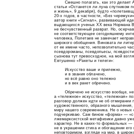
Смешно полагать, как это делает 
статьи «Останется ли луна спутником п
и жизнь», 9 декабря), будто «полетаев
20-х
годов, в частности, «Без черемухи
автор книги «Сигнал», развивающей иде
выдающихся ученых ХХ века Нормана В
не бесчувственный разврат. Но, осерчав
не соответствующее сегодняшнему инт
человека, Полетаев не замечает неправ
широкого обобщения. Виновата ли литер
от ее имени часто, непозволительно ча
псевдороманы, псевдопьесы, псевдости
сызнова тут превосходное, на мой взгл
Евтушенко «Ракеты и телеги»:
Искусство ваше и прилежно,
и в звания облачено,
но всё равно оно тележно
и в век ракет обречено.
Обречено не искусство вообще, не
а «тележное» искусство, «тележная» по
разговор должен идти не об отмирании п
художественного, образного мышления,
миру нашего современника. Не о новых
подчеркиваю. Сам бином «форма» — «с
лжемарксистской метафизики давно уж
характер. Не в
каких-то
формальных — 
не в украшении стиха и обогащении его 
неповторимом, взгляде на мир, в широк