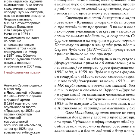
в самиздатском журнале
выслушанную с большим вниманием, произн
«Синтаксис». Был близок
к различным группам
к работе секции молодых критиков, еще н
неподцензурных авторов,
поможет их правильному воспитанию».
ложное известие о смерти
Стенограмма этой дискуссии с хара
Чудакова вызвало
названием «Критики и лирики» дает хоро
в 1973 г. стихотворение
Иосифа Бродского
о происходивших процессах. В полном со
«На смерть друга».
некоторые участники дискуссии «выскаки
Начиная с 1974 г.
сомнительными идейками», а секретарь С
неоднократно попадал
Сурков пытался их вернуть в русло норма
на лечение
в психиатрическую
Поскольку во втором эпиграфе речь идет 
клинику, в том числе
Сергее Чудакове
(1937—1997)
, проще все
принудительно. Умер
происходившее на его примере.
в 1997 году. Сборник
Выгнанный за «дезорганизаторскую 
стихов Чудакова «Колёр
локаль» впервые
(формулировка приказа об отчислении; в ч
опубликован в 2007 году.
неизвестно) со второго курса факультет
1956 года, к
1959-му
Чудаков сумел форма
Неофициальная поэзия
он сотрудник «Московского комсомольца», 
и с опаской) доверяют: за конец 1959 — на
Алексей Сурков родился
в МК опубликовано восемь его статей, бол
в 1899 году
в т.ч. о первом спектакле Эфроса «Друг м
в Ярославской губернии.
по сути своей он остается человеком неп
В
1918—1922
гг. служил
сотрудничает с Гинзбургом — в первом, в
в Красной армии.
В 1924 году его стихи
1959 года выпуске «Синтаксиса» есть и с
опубликовала газета
в Лианозово на квартирные выставки у Оск
«Правда», до 1926 года
Олег Михайлов, критик тоже не ста
первый секретарь
бо́льшим доверием у властей предержащи
Рыбинской
комсомольской
втащить Чудакова в официальную обойму 
организации комсомола,
добивается того, что недавно созданные
затем до 1928 года
заказывают им двоим годовой обзор поэз
возглавлял губернскую