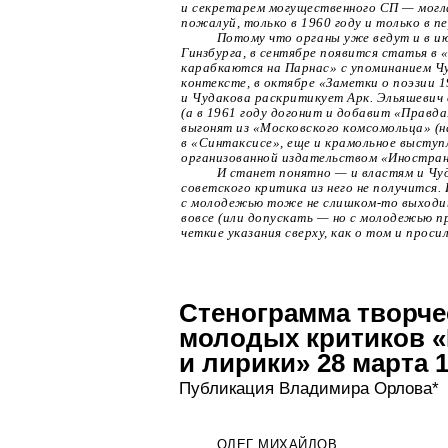
и секретарем могущественного СП — могла
пожалуй, только в 1960 году и только в пе
Потому что органы уже ведут и в и
Гинзбурга, в сентябре появится статья в 
карабкаются на Парнас» с упоминанием 
контексте, в октябре «Заметки о поэзии 
и Чудакова раскритикует Арк. Эльяшевич
(а в 1961 году догонит и добавит «Правда
выгонят из «Московского комсомольца» (н
в «Синтаксисе», еще и крамольное выступл
организованной издательством «Иностран
И станет понятно — и властям и Чуд
советского критика из него не получится
с молодежью тоже не
слишком-то
выходит
вовсе (или допускать — но с молодежью пр
четкие указания сверху, как о том и проси
Стенограмма творче
молодых критиков 
и лирики» 28 марта 
Публикация Владимира Орлова*
ОЛЕГ МИХАЙЛОВ