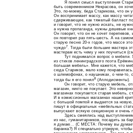
Я понял смысл выступления Старик
быть современником Некрасова, он хочет
Это,
по-моему
, беда Старикова, что он 
Он воспринимает массу, как массу чита
сдерживающее, как тяжелый балласт по 
и говорит, что не нужно искать, не нуж
а нужна пропаганда, нужны дешевые кн
Он говорит, что он не хочет перепевов,
он повторил раз
пять-шесть
. А на само
старую песню
20-х
годов, что массе это
7
чуждо
. Тогда были большие мастера э
мастерам есть чему у них поучиться (см
Тут поднимался вопрос о мебели. 
из стихов ленинградского поэта Ерёмин
большая мебель». Мне кажется, что ме
сюда Стариков, мало кому понравилась.
о шлемофонах, о наушниках, о
чем-то
, 
8
тогда бы я его понял
(Аплодисменты).
Он говорит, что старую мебель, о
магазин, никто не покупает. Это неверн
магазинах покупается старая мебель, с
И в комиссионных магазинах нашей кри
с большой помпой и выдается за новую,
пишут в официальных «мебельных стать
выпускают всякую секционную и очень 
Здесь смеялись над выступлением
из нас, гуманитарников, посадить за ба
я думаю… (С МЕСТА: Почему вы думает
баранка?) Я специально утрирую, чтоб