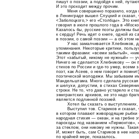
пишут о поэзии, а подойдя к ней, пута
И это проходит между прочим.
Меня совершенно поразило, когда 
в Ленинграде вышел Слуцкий и сказал, 
<Заболоцкого,> его «Столбцы». Это книг
говорил в июле прошлого года в «Моск
Казалось бы, русские поэты должны был
к сердцу! Речь идет о книге, одной из с
в поэзии, о самой поэзии — а об этом н
У нас замалчивается Хлебников, д
упоминания. Некоторые критики, пользу
такими фразами: «всеми забытый», «ник
Этот «забытый, никому не нужный» — у
Ничего не сделается Хлебникову — он 
стихов по России и
где-то
умер, всеми з
поэт, как Асеев, о нем говорит и помнит
поэтической молодежи. Мы забываем им
Мандельштама. Много сделала русская 
и шелухи, допустим, в стихах Северянин
строки. Не то, что давно устарело и ст
эмигрантских архивов, не это надо брат
является подлинной поэзией.
Хотел бы сказать о выступлениях,
Выступил тов. Стариков и сказал,
в котором плавают живородящие рыбки 
народная стихия — океан, и на гребне 
пароходы под названием «Лермонтов», «
за стеклом, они никому не нужны. Такая
И, может быть, сам Стариков в нее нап
по крайней мере, показалось.