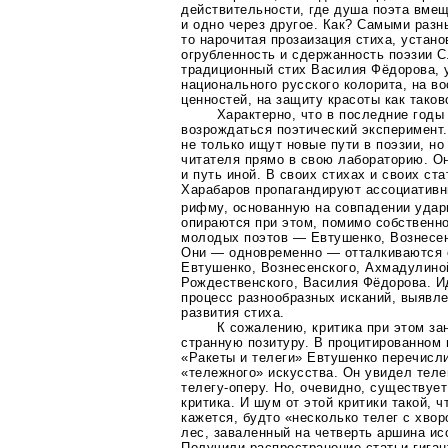
действительности, где душа поэта вмещ
и одно через другое. Как? Самыми разн
то нарочитая прозаизация стиха, устан
огрубленность и сдержанность поэзии С
традиционный стих Василия Фёдорова, 
национального русского колорита, на в
ценностей, на защиту красоты как таков
Характерно, что в последние годы 
возрождаться поэтический эксперимент
не только ищут новые пути в поэзии, но
читателя прямо в свою лабораторию. Он
и путь иной. В своих стихах и своих ст
Харабаров пропагандируют ассоциативн
рифму, основанную на совпадении удар
опираются при этом, помимо собственно
молодых поэтов — Евтушенко, Вознесен
Они — одновременно — отталкиваются о
Евтушенко, Вознесенского, Ахмадулиной
Рождественского, Василия Фёдорова. И
процесс разнообразных исканий, выявл
развития стиха.
К сожалению, критика при этом за
странную позитуру. В процитированном
«Ракеты и телеги» Евтушенко перечисл
«тележного» искусства. Он увидел
теле
телегу-оперу
. Но, очевидно, существуе
критика. И шум от этой критики такой, ч
кажется, будто «несколько телег с хво
лес, заваленный на четверть аршина и
Получили распространение
статьи-гига