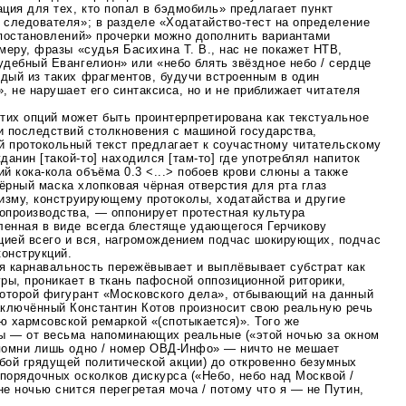
ация для тех, кто попал в бэдмобиль» предлагает пункт
м следователя»; в разделе
«Ходатайство-тест
на определение
 постановлений» прочерки можно дополнить вариантами
имеру, фразы «судья Басихина Т. В., нас не покажет НТВ,
удебный Евангелион» или «небо блять звёздное небо / сердце
ждый из таких фрагментов, будучи встроенным в один
»
, не нарушает его синтаксиса, но и не приближает читателя
тих опций может быть проинтерпретирована как текстуальное
 последствий столкновения с машиной государства,
й протокольный текст предлагает к соучастному читательскому
данин [
такой-то
] находился [
там-то
] где употреблял напиток
щий
кока-кола
объёма 0.3 <...> побоев крови слюны а также
чёрный маска хлопковая чёрная отверстия для рта глаз
низму, конструирующему протоколы, ходатайства и другие
производства, — оппонирует протестная культура
ленная в виде всегда блестяще удающегося Герчикову
цией всего и вся, нагромождением подчас шокирующих, подчас
конструкций.
я карнавальность пережёвывает и выплёвывает субстрат как
уры, проникает в ткань пафосной оппозиционной риторики,
 которой фигурант «Московского дела», отбывающий на данный
ключённый Константин Котов произносит свою реальную речь
ю хармсовской ремаркой «(спотыкается)». Того же
ы
— от весьма напоминающих реальные («этой ночью за окном
апомни лишь одно / номер
ОВД-Инфо»
— ничто не мешает
бой грядущей политической акции) до откровенно безумных
порядочных осколков дискурса («Небо, небо над Москвой /
не ночью снится перегретая моча / потому что я — не Путин,