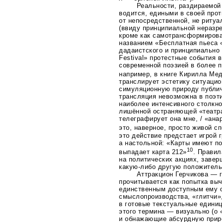
Реальности, раздираемой
водится, едиными в своей про
от непосредственной, не ритуа
(ввиду принципиальной неразр
кроме как самотрансформирова
названием «Бесплатная пьеса 
дадаистского и принципиально 
Festival» протестные события 
современной поэзией в более
например, в книге Кирилла Ме
транслирует эстетику ситуацио
симуляционную природу публич
трансляция невозможна в поэт
наиболее интенсивного столкно
лишённой остраняющей «театра
телеграфирует она мне, / «ана
это, наверное, просто живой с
это действие предстает игрой
а настольной: «Карты имеют по
10
выпадает карта 212»
. Прави
на политических акциях, завер
какую-либо
другую положительн
Аттракцион Герчикова — г
прочитывается как попытка вы
единственным доступным ему 
смыслопроизводства, «глитчи»
в готовые текстуальные едини
этого термина — визуально (о 
и обнажающие абсурдную приро