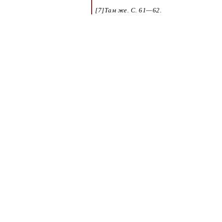
[7]Там же. С.
61—62
.