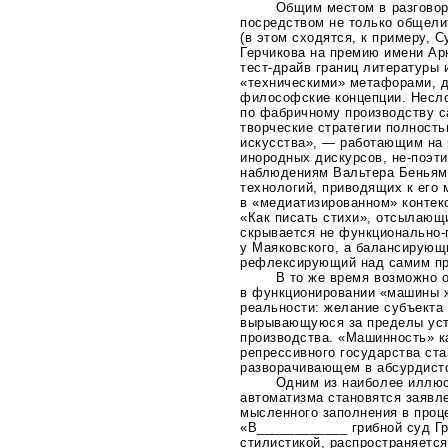
Общим местом в разговор
посредством не только общели
(в этом сходятся, к примеру, 
Герчикова на премию имени Ар
тест-драйв
границ литературы 
«техническими» метафорами, 
философские концепции. Несл
по фабричному производству с
творческие стратегии полност
искусства», — работающим на 
инородных дискурсов,
не-поэт
наблюдениям Вальтера Беньямин
технологий, приводящих к его
в «медиатизированном» контекс
«Как писать стихи», отсылающи
скрывается не
функционально-
у Маяковского, а балансирующ
рефлексирующий над самим пр
В то же время возможно о
в функционировании «машины 
реальности: желание субъекта 
вырывающуюся за пределы уст
производства. «Машинность» к
репрессивного государства ста
разворачивающем в абсурдистс
Одним из наиболее иллюс
автоматизма становятся заявл
мысленного заполнения в проце
«В____________ грибной суд Гр
стилистикой, распространяется