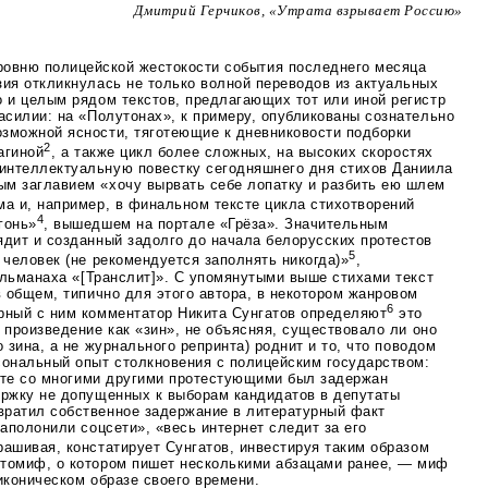
Дмитрий Герчиков, «Утрата взрывает Россию»
ровню полицейской жестокости события последнего месяца
зия откликнулась не только волной переводов из актуальных
о и целым рядом текстов, предлагающих тот или иной регистр
асилии: на «Полутонах», к примеру, опубликованы сознательно
зможной ясности, тяготеющие к дневниковости подборки
2
агиной
, а также цикл более сложных, на высоких скоростях
интеллектуальную повестку сегодняшнего дня стихов Даниила
м заглавием «хочу вырвать себе лопатку и разбить ею шлем
ема и, например, в финальном тексте цикла стихотворений
4
гонь»
, вышедшем на портале «Грёза». Значительным
ядит и созданный задолго до начала белорусских протестов
5
 человек (не рекомендуется заполнять никогда)»
,
льманаха «[Транслит]». С упомянутыми выше стихами текст
в общем, типично для этого автора, в некотором жанровом
6
рный с ним комментатор Никита Сунгатов определяют
это
произведение как «зин», не объясняя, существовало ли оно
 зина, а не журнального репринта) роднит и то, что поводом
сональный опыт столкновения с полицейским государством:
есте со многими другими протестующими был задержан
ержку не допущенных к выборам кандидатов в депутаты
ратил собственное задержание в литературный факт
заполонили соцсети», «весь интернет следит за его
ашивая, констатирует Сунгатов, инвестируя таким образом
томиф, о котором пишет несколькими абзацами ранее, — миф
иконическом образе своего времени.