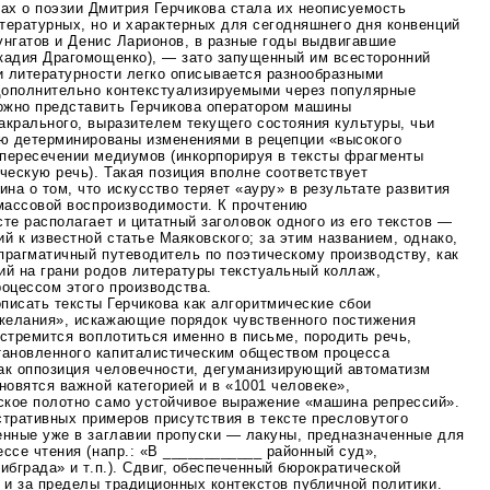
ах о поэзии Дмитрия Герчикова стала их неописуемость
тературных, но и характерных для сегодняшнего дня конвенций
Сунгатов и Денис Ларионов, в разные годы выдвигавшие
кадия Драгомощенко), — зато запущенный им всесторонний
и литературности легко описывается разнообразными
дополнительно контекстуализируемыми через популярные
ожно представить Герчикова оператором машины
акрального, выразителем текущего состояния культуры, чьи
ью детерминированы изменениями в рецепции «высокого
пересечении медиумов (инкорпорируя в тексты фрагменты
ическую
речь). Такая позиция вполне соответствует
а о том, что искусство теряет «ауру» в результате развития
 массовой воспроизводимости. К прочтению
те располагает и цитатный заголовок одного из его текстов —
й к известной статье Маяковского; за этим названием, однако,
прагматичный
путеводитель по поэтическому производству, как
ий на грани родов литературы текстуальный коллаж,
оцессом этого производства.
писать тексты Герчикова как алгоритмические сбои
желания», искажающие порядок чувственного постижения
стремится воплотиться именно в письме, породить речь,
ановленного капиталистическим обществом процесса
ак оппозиция человечности, дегуманизирующий автоматизм
новятся важной категорией и в «1001 человеке»,
кое полотно само устойчивое выражение «машина репрессий».
тративных примеров присутствия в тексте пресловутого
енные уже в заглавии пропуски — лакуны, предназначенные для
ссе чтения (напр.: «В ____________ районный суд»,
ибграда» и т.п.). Сдвиг, обеспеченный бюрократической
 и за пределы традиционных контекстов публичной политики.