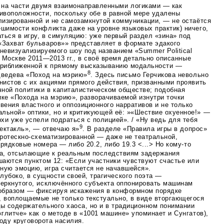
 на части двумя взаимонаправленными логиками — как
тивоположности, поскольку обе в равной мере удалены
лизированной и не самозамкнутой коммуникации, — не остаётся
ешимости конфликта даже на уровне языковых практик) ничего,
ться в игру, в симуляцию: уже первый раздел «зина» под
«Захват бульваров»» представляет в формате эдакого
невизуализируемого шоу под названием «Summer Political
в Москве
2011—2013
гг., в своё время детально описанные
 приближенной к прямому высказыванию модальности —
8
дведева «Поход на мэрию»
. Здесь письмо Герчикова невольно
нистов с их акциями прямого действия, призванными проявить
ной политики в капиталистическом обществе; подобная
ике «Похода на мэрию», разворачиваемой изнутри точки
вения властного и оппозиционного нарративов и не только
льной» оптики, но и критикующей её: »«Шествие охуенное!» ―
рхи уже успели подраться с полицией». / «Ну ведь для тебя
9
пектакль», ― отвечаю я»
. В разделе «Правила игры в допрос»
гротескно-схематизированной
— даже не театральной,
рядковые номера — либо 20.2, либо 19.3 <...> Но
кому-то
ла, отсылающие к реальным последствиям задержания
шаются пунктом 12: «Если участники чувствуют счастье или
ую эмоцию, игра считается не начавшейся».
лубоко, в сущности своей, трагического поэта —
черкнутого, исключённого субъекта оппонировать машинам
образом — фиксируя искажения в конформном порядке
, воплощаемые не только текстуально, в виде вторгающегося
цы содержательного хаоса, но и в традиционном понимании
«глитче» как о методе в «1001 машине» упоминает и Сунгатов),
ду круговорота насилия.