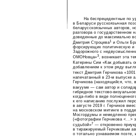
На беспрецедентные по у
в Беларуси русскоязычная поэ
беларусскоязычных авторов, н
разговора о государственном н
доведенные до максимально во
1
Дмитрия Строцева
и Ольги Бр
форсирующих политическую и 
Задорожного с недвусмысленны
3
ОМОНовца»
, возникает эта т
Катерины Сим «Как добывать о
добавлением к этом ряду выгл
текст Дмитрия Герчикова «1001
напечатанный в
23-м
выпуске а
Герчикова (находящийся, что, 
вакууме — сам автор и солида
гибридное
текстово-визуальное
когда-либо
в виде полноценного
к его написанию послужил пер
в августе 2019 г. Герчиков вм
на московском митинге в подд
Мосгордумы и немедленно прев
(«фотографии Герчикова <...> 
7
судьбой»
— откровенно приукр
в тиражируемый Герчиковым ав
о тотально узнаваемом поэте, 