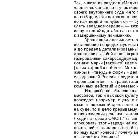
Так, анкета из раздела «Медит
«эротическая сцена с участие
своего внутреннего суда и его
на выбор, среди которых, к пр
но нам ведь и не нужен он — с
блять звёздное сердце», — ка
из пунктов
«Ходатайства-теста
к завершённому пониманию.
Уравненная алогичность э
воплощение непредсказуемости
а до предела детализированны
дополнению любой факт: «граж
газированный сахаросодержа
ботинки марки [
такой-то
] цвет 
[
таких-то
] побоев боли». Меха
жанры и «твёрдые формы» дело
сегодняшней России, представ
«трэш-шапито»
— с травестиза
комичных действий и речевых 
Напряжённая, болезненна
массовой, так и высокой культ
порождая, например, сцену, в
момент тюремный срок политза
на суде, то и дело прерываему
происхождения
речёвки-слоган
/ ходит в городе ОМОН / ты з
опробовать этот «заряд» на лю
сочетаний, сплавленных из бес
почему идёт конвой / почему м
я — орлёнок Ильича»).