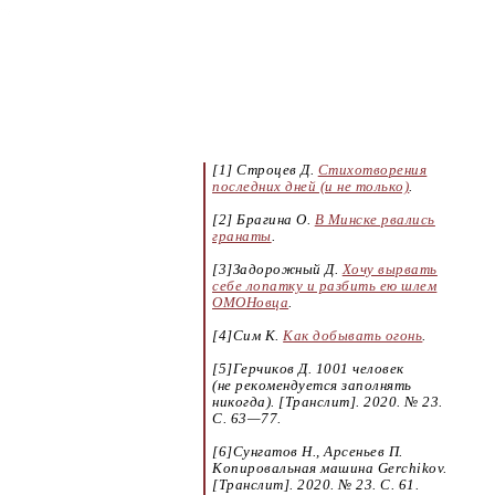
[1] Строцев Д.
Стихотворения
последних дней (и не только)
.
[2] Брагина О.
В Минске рвались
гранаты
.
[3]Задорожный Д.
Хочу вырвать
себе лопатку и разбить ею шлем
ОМОНовца
.
[4]Сим К.
Как добывать огонь
.
[5]Герчиков Д. 1001 человек
(не рекомендуется заполнять
никогда). [Транслит]. 2020. № 23.
С.
63—77
.
[6]Сунгатов Н., Арсеньев П.
Копировальная машина Gerchikov.
[Транслит]. 2020. № 23. С. 61.