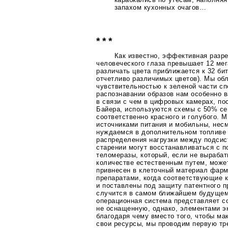
запахом кухонных очагов…
* * *
Как известно, эффективная раз
человеческого глаза превышает 12 мег
различать цвета приближается к 32 би
отчетливо различимых цветов). Мы об
чувствительностью к зеленой части сп
распознавании образов нам особенно в
в связи с чем в цифровых камерах, по
Байера, используются схемы с 50% се
соответственно красного и голубого.
источниками питания и мобильны, несм
нуждаемся в дополнительном топливе
распределения нагрузки между подсис
старении могут восстанавливаться с 
теломеразы, который, если не выраба
количестве естественным путем, може
привнесен в клеточный материал фар
препаратами, когда соответствующие
и поставлены под защиту патентного п
случится в самом ближайшем будущем
операционная система представляет с
не оснащенную, однако, элементами э
благодаря чему вместо того, чтобы м
свои ресурсы, мы проводим первую тр