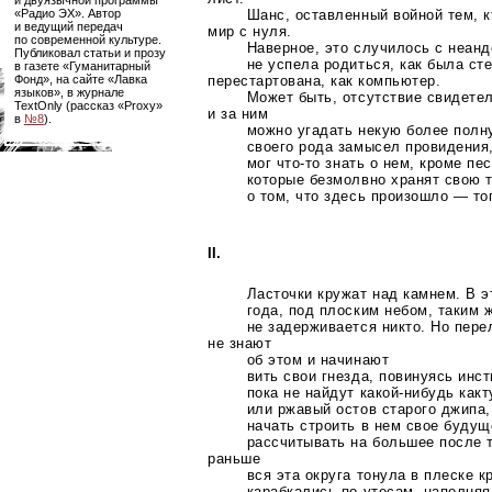
«Радио ЭХ». Автор
Шанс, оставленный войной тем, 
и ведущий передач
мир с нуля.
по современной культуре.
Наверное, это случилось с неан
Публиковал статьи и прозу
не успела родиться, как была сте
в газете «Гуманитарный
Фонд», на сайте «Лавка
перестартована, как компьютер.
языков», в журнале
Может быть, отсутствие свидетел
TextOnly (рассказ «Proxy»
и за ним
в
№8
).
можно угадать некую более полн
своего рода замысел провидения,
мог
что-то
знать о нем, кроме пес
которые безмолвно хранят свою т
о том, что здесь произошло — тог
II.
Ласточки кружат над камнем. В э
года, под плоским небом, таким 
не задерживается никто. Но пер
не знают
об этом и начинают
вить свои гнезда, повинуясь инст
пока не найдут
какой-нибудь
какт
или ржавый остов старого джипа,
начать строить в нем свое будущ
рассчитывать на большее после т
раньше
вся эта округа тонула в плеске 
карабкались по утесам, наполняя