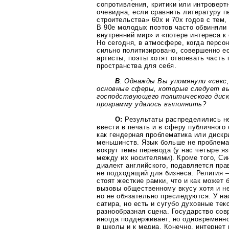
сопротивления, критики или интроверт
очевидна, если сравнить литературу 
строительства» 60х и 70х годов с тем,
В 90е молодых поэтов часто обвиняли 
внутренний мир» и «потере интереса 
Но сегодня, в атмосфере, когда персо
сильно политизировано, совершенно ес
артисты, поэты хотят отвоевать часть 
пространства для себя.
В
: Однажды Вы упомянули «секс,
основные сферы, которые следует 
господствующего политического диск
программу удалось выполнить?
О:
Результаты распределились н
ввести в печать и в сферу публичного
как гендерная проблематика или диск
меньшинств. Язык больше не проблема
вокруг темы перевода (у нас четыре яз
между их носителями). Кроме того, С
диалект английского, подавляется пра
не подходящий для бизнеса. Религия 
стоят жесткие рамки, что и как может 
вызовы общественному вкусу хотя и н
но не обязательно преследуются. У на
сатира, но есть и сугубо духовные тек
разнообразная сцена. Государство со
иногда поддерживает, но одновременн
в школы и к медиа. Конечно, интернет 