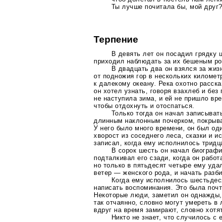
Ты лучше почитала бы, мой друг
Терпение
В девять лет он посадил грядку 
приходил наблюдать за их бешеным ро
В двадцать два он взялся за жиз
от подножия гор в нескольких километ
к далекому океану. Река охотно расска
он хотел узнать, говоря взахлеб и без
не наступила зима, и ей не пришло вре
чтобы отдохнуть и отоспаться.
Только тогда он начал записыват
длинным наклонным почерком, покрыва
У него было много времени, он был од
хворост из соседнего леса, сказки и и
записал, когда ему исполнилось тридц
В сорок шесть он начал биографи
подталкивал его сзади, когда он работ
но только в пятьдесят четыре ему уда
ветер — женского рода, и начать разби
Когда ему исполнилось шестьдес
написать воспоминания. Это была почт
Некоторые люди, заметил он однажды
так отчаянно, словно могут умереть в
вдруг на время замирают, словно хотя
Никто не знает, что случилось с