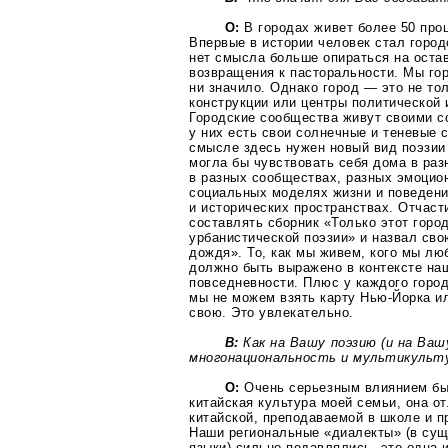
О:
В городах живет более 50 про
Впервые в истории человек стал горо
нет смысла больше опираться на оста
возвращения к пасторальности. Мы гор
ни значило. Однако город — это не то
конструкции или центры политической 
Городские сообщества живут своими с
у них есть свои солнечные и теневые 
смысле здесь нужен новый вид поэзии
могла бы чувствовать себя дома в раз
в разных сообществах, разных эмоцио
социальных моделях жизни и поведени
и исторических пространствах. Отчаст
составлять сборник «Только этот горо
урбанистической поэзии» и назвал сво
дождя». То, как мы живем, кого мы люб
должно быть выражено в контексте на
повседневности. Плюс у каждого город
мы не можем взять карту
Нью-Йорка
ил
свою. Это увлекательно.
В:
Как на Вашу поэзию (и на Ваш
многонациональность и мультикульт
О:
Очень серьезным влиянием бы
китайская культура моей семьи, она о
китайской, преподаваемой в школе и п
Наши региональные «диалекты» (в сущ
языки) сильно подавлялись, это одна и