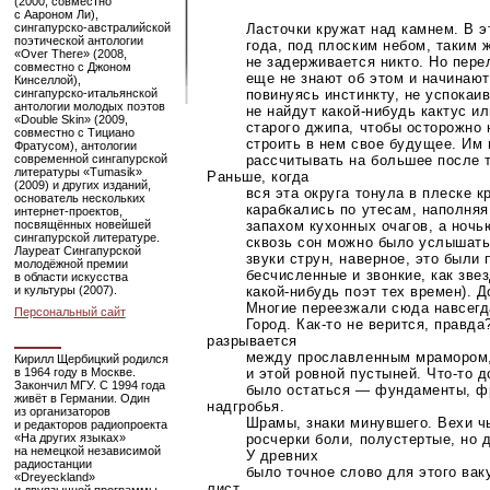
(2000, совместно
с Аароном Ли),
сингапурско-австралийской
Ласточки кружат над камнем. В э
поэтической антологии
года, под плоским небом, таким 
«Over There» (2008,
не задерживается никто. Но пере
совместно с Джоном
еще не знают об этом и начинают
Кинселлой),
сингапурско-итальянской
повинуясь инстинкту, не успокаив
антологии молодых поэтов
не найдут
какой-нибудь
кактус ил
«Double Skin» (2009,
старого джипа, чтобы осторожно 
совместно с Тициано
строить в нем свое будущее. Им
Фратусом), антологии
современной сингапурской
рассчитывать на большее после т
литературы «Tumasik»
Раньше, когда
(2009) и других изданий,
вся эта округа тонула в плеске 
основатель нескольких
карабкались по утесам, наполняя
интернет-проектов
,
посвящённых новейшей
запахом кухонных очагов, а ночь
сингапурской литературе.
сквозь сон можно было услышат
Лауреат Сингапурской
звуки струн, наверное, это были 
молодёжной премии
бесчисленные и звонкие, как зве
в области искусства
и культуры (2007).
какой-нибудь
поэт тех времен). Д
Многие переезжали сюда навсегд
Персональный сайт
Город.
Как-то
не верится, правда
разрывается
между прославленным мрамором,
Кирилл Щербицкий родился
в 1964 году в Москве.
и этой ровной пустыней.
Что-то
д
Закончил МГУ. С 1994 года
было остаться — фундаменты, ф
живёт в Германии. Один
надгробья.
из организаторов
Шрамы, знаки минувшего. Вехи
ч
и редакторов радиопроекта
«На других языках»
росчерки боли, полустертые, но 
на немецкой независимой
У древних
радиостанции
было точное слово для этого ваку
«Dreyeckland»
лист.
и двуязычной программы