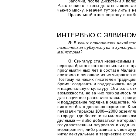
Запомни, после дискотеки я пол
Расстояние от стены до стены помогае
чью-то
миску, незачем тут же лить в н
Правильный ответ зеркалу в люб
ИНТЕРВЬЮ С ЭЛВИНО
В
: В каких отношениях находятс
поэтическая субкультура и культурны
мэйнстрим?
О:
Сингапур стал независимым в 
периода британского колониального пр
проблематичных лет в составе Малайз
состояло в основном из иммигрантов и
Поэтому на наших писателей традицио
бремя: создавать и поддерживать нац
и национальную культуру. Эта роль о
возможности, но за них приходилось п
для нации все равно считались, прежд
и поддержание порядка в обществе. Ме
системе было довольно скромное. Кни
печатали тиражом
1000—2000
экземпля
в городе, где более пяти миллионов ж
дилемма — либо добиваться материаль
государственным лауреатом и ходя на
мероприятия, либо развивать свои ху
интеллектуальные и творческие способ