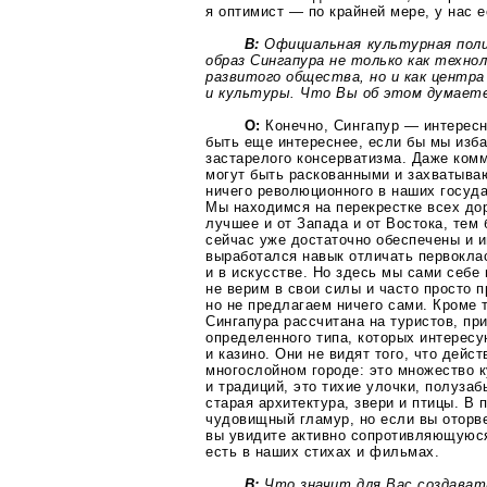
я оптимист — по крайней мере, у нас 
В:
Официальная культурная пол
образ Сингапура не только как технол
развитого общества, но и как центра
и культуры. Что Вы об этом думает
О:
Конечно, Сингапур — интересны
быть еще интереснее, если бы мы изба
застарелого консерватизма. Даже ком
могут быть раскованными и захватыв
ничего революционного в наших госуд
Мы находимся на перекрестке всех дор
лучшее и от Запада и от Востока, тем
сейчас уже достаточно обеспечены и 
выработался навык отличать первокла
и в искусстве. Но здесь мы сами себе 
не верим в свои силы и часто просто 
но не предлагаем ничего сами. Кроме 
Сингапура рассчитана на туристов, пр
определенного типа, которых интересу
и казино. Они не видят того, что дейс
многослойном городе: это множество 
и традиций, это тихие улочки, полузаб
старая архитектура, звери и птицы. В 
чудовищный гламур, но если вы оторве
вы увидите активно сопротивляющуюс
есть в наших стихах и фильмах.
В:
Что значит для Вас создават