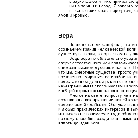
в звуке шагов и тихо прикрытых д
ни на тебя, ни назад. Я заверну э
в ткань своих снов, перед тем, к
ямой и кровью.
Вера
Не является ли сам факт, что м
осознанием границ человеческой воли 
существуют вещи, которые нам не дан
Ведь вера не обязательно уводит
сверхъестественного или подталкивае
о некоем высшем духовном начале. Не
что мы, смертные существа, просто у
постепенно смиряться со слабостью св
недостаточной длиной рук и ног, коне
небезграничными способностями воспр
и общей скромностью нашего потенци
Многое на свете попросту не в н
обоснованна как признание нашей коне
человеческой слабости. Она указывае
и любых практических интересов и выг
мы ничего не понимаем и куда обычно 
поэтому способны рождаться самые р
вплоть до идеи бога.