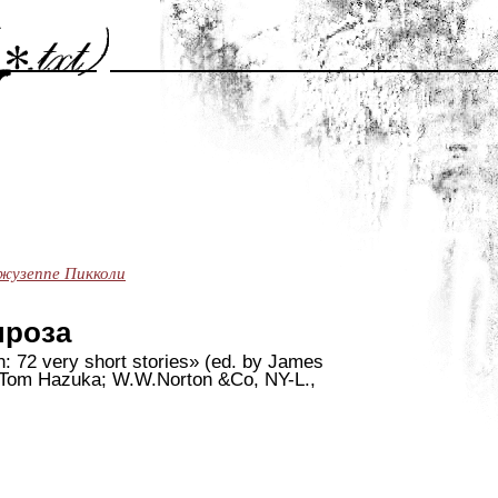
жузеппе Пикколи
проза
: 72 very short stories» (ed. by James
 Tom Hazuka; W.W.Norton &Co,
NY-L
.,