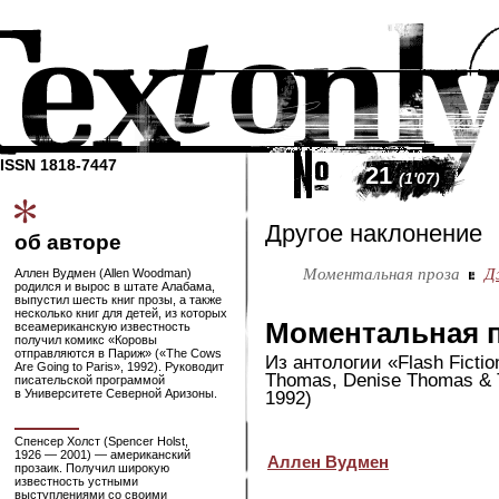
ISSN 1818-7447
21
(1'07)
Другое наклонение
об авторе
Моментальная проза
Д
Аллен Вудмен (Allen Woodman)
родился и вырос в штате Алабама,
выпустил шесть книг прозы, а также
несколько книг для детей, из которых
Моментальная 
всеамериканскую известность
получил комикс «Коровы
отправляются в Париж» («The Cows
Из антологии «Flash Fiction
Are Going to Paris», 1992). Руководит
Thomas, Denise Thomas &
писательской программой
в Университете Северной Аризоны.
1992)
Спенсер Холст (Spencer Holst,
1926 — 2001) — американский
Аллен Вудмен
прозаик. Получил широкую
известность устными
выступлениями со своими