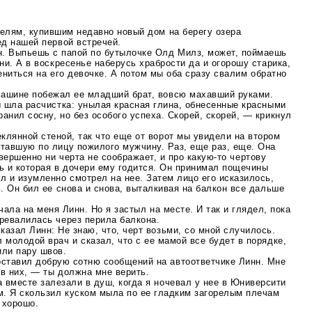
телям, купившим недавно новый дом на берегу озера
ед нашей первой встречей.
н. Выпьешь с папой по бутылочке Олд Милз, может, поймаешь
ани. А в воскресенье наберусь храбрости да и огорошу старика,
ниться на его девочке. А потом мы оба сразу свалим обратно
машине побежал ее младший брат, вовсю махавший руками.
ы шла расчистка: унылая красная глина, обнесенные красными
анил сосну, но без особого успеха. Скорей, скорей, — крикнул
клянной стеной, так что еще от ворот мы увидели на втором
ставшую по лицу пожилого мужчину. Раз, еще раз, еще. Она
овершенно ни черта не соображает, и про
какую-то
чертову
ь и которая в дочери ему годится. Он принимал пощечины
л и изумленно смотрел на нее. Затем лицо его исказилось,
ь. Он бил ее снова и снова, выталкивая на балкон все дальше
ичала на меня Линн. Но я застыл на месте. И так и глядел, пока
ревалилась через перила балкона.
казал Линн: Не знаю, что, черт возьми, со мной случилось.
 молодой врач и сказал, что с ее мамой все будет в порядке,
или пару швов.
ставил добрую сотню сообщений на автоответчике Линн. Мне
в них, — ты должна мне верить.
 вместе залезали в душ, когда я ночевал у нее в Юниверсити
м. Я скользил куском мыла по ее гладким загорелым плечам
ж хорошо.