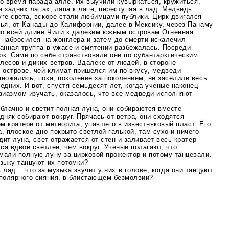
во время
парада-алле
. Их выучили кувыркаться, кружиться,
на задних лапах, лапа к лапе, переступая в лад. Медведь
уге света, вскоре стали любимцами публики. Цирк двигался
жья, от Канады до Калифорнии, далее в Мексику, через Панаму
о всей длине Чили к далеким южным островам Огненная
р набросился на жонглера и затем до смерти искалечил
ганная труппа в ужасе и смятении разбежалась. Посреди
рк. Сами по себе странствовали они по субантарктическим
лесов и диких ветров. Вдалеке от людей, в стороне
 острове, чей климат пришелся им по вкусу, медведи
ножались, пока, поколение за поколением, не заселили весь
едних. И вот, спустя семьдесят лет, когда ученые наконец
зиазмом изучать, оказалось, что все медведи исполняют
облачно и светит полная луна, они собираются вместе
дняк собирают вокруг. Прячась от ветра, они сходятся
 кратере от метеорита, упавшего в известняковый пласт. Его
, плоское дно покрыто светлой галькой, там сухо и ничего
дит луна, свет отражается от стен и заливает весь кратер
тся вдвое светлее, чем вокруг. Ученые полагают, что
мали полную луну за цирковой прожектор и потому танцевали.
узыку танцуют их потомки?
в лад… что за музыка звучит у них в голове, когда они танцуют
 полярного сияния, в блистающем безмолвии?