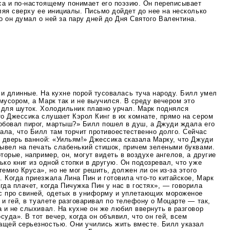
са и
по-настоящему
понимает его поэзию. Он переписывает
вляя сверху ее инициалы. Письмо дойдет до нее на несколько
то он думал о ней за пару дней до Дня Святого Валентина.
и длинные. На кухне порой тусовалась туча народу. Билл умел
мусором, а Марк так и не выучился. В среду вечером это
 для шуток. Холодильник плавно урчал. Марк поднялся
то Джессика слушает Кэрол Кинг в их комнате, прямо на сером
робовал пирог, мартыш?» Билл пошел в душ, а Джуди ждала его
ала, что Билл там торчит противоестественно долго. Сейчас
з дверь ванной: «Уильям!» Джессика сказала Марку, что Джуди
вывел на печать слабенький стишок, причем зелеными буквами.
торые, например, он, могут видеть в воздухе ангелов, а другие
ько книг из одной стопки в другую. Он подозревал, что уже
темио Круса», но не мог решить, должен ли он
из-за
этого
. Когда приезжала Лина Пин и готовила
что-то
китайское, Марк
гда плачет, когда Пичужка Пин у нас в гостях», — говорила
с про свиней, одетых в униформу и уплетающих мороженое
т и гей, в туалете разговаривал по телефону о Моцарте — так,
а и не слыхивал. На кухне он же любил ввернуть в разговор
уда». В тот вечер, когда он объявил, что он гей, всем
ащей серьезностью. Они учились жить вместе. Билл указал