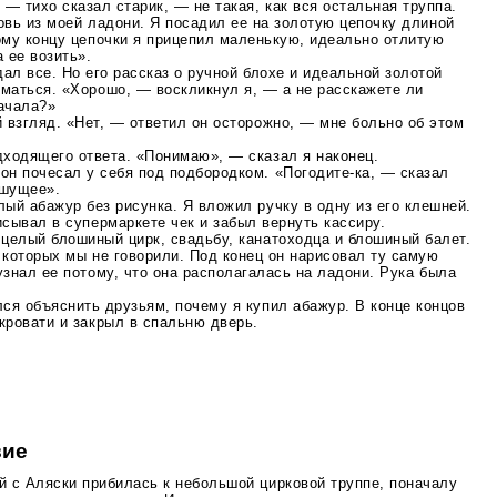
 — тихо сказал старик, — не такая, как вся остальная труппа.
овь из моей ладони. Я посадил ее на золотую цепочку длиной
ому концу цепочки я прицепил маленькую, идеально отлитую
 ее возить».
дал все. Но его рассказ о ручной блохе и идеальной золотой
уматься. «Хорошо, — воскликнул я, — а не расскажете ли
начала?»
 взгляд. «Нет, — ответил он осторожно, — мне больно об этом
дходящего ответа. «Понимаю», — сказал я наконец.
он почесал у себя под подбородком.
«Погодите-ка
, — сказал
шущее».
ый абажур без рисунка. Я вложил ручку в одну из его клешней.
исывал в супермаркете чек и забыл вернуть кассиру.
 целый блошиный цирк, свадьбу, канатоходца и блошиный балет.
 которых мы не говорили. Под конец он нарисовал ту самую
узнал ее потому, что она располагалась на ладони. Рука была
ся объяснить друзьям, почему я купил абажур. В конце концов
кровати и закрыл в спальню дверь.
вие
й с Аляски прибилась к небольшой цирковой труппе, поначалу