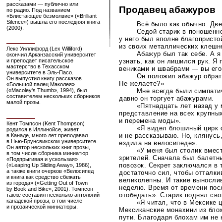
рассказами — публично или
Продавец абажуров
по радио. Под названием
«Блистающее безмолвие» («Brilliant
Silence») вышла его последняя книга
Всё было как обычно. Дв
(2000).
Седой старик в поношенн
у него был вполне благопристо
из своих металлических клешн
Лекс Уиллифорд (Lex Williford)
Абажур был так себе. А я
окончил Арканзасский университет
узнать, как он лишился рук. Я
и преподает писательское
мастерство в Техасском
вениками и швабрами — вы его
университете в
Эль-Пасо
.
Он положил абажур обратн
Он выпустил книгу рассказов
Не желаете?»
«Большой палец Маколея»
Мне всегда были симпати
(«Macoley's Thumb», 1994), был
составителем нескольких сборников
давно он торгует абажурами.
малой прозы.
«Пятнадцать лет назад у
представление на всех крупны
и перемена моды».
Кент Томпсон (Kent Thompson)
«Я видел блошиный цирк о
родился в Иллинойсе, живет
и не рассказываю. Но, клянусь
в Канаде, много лет преподавал
в
Нью-Брунсвикском
университете.
ездила на велосипеде».
Он автор нескольких книг прозы,
«У меня был столик вмест
в том числе сборника миниатюр
зрителей. Сначала был балетны
«Подпрыгивая и ускользая»
повозок. Секрет заключался в 
(«Leaping Up Sliding Away», 1986),
а также книги очерков «Велосипед
достаточно сил, чтобы отталк
и книга как средство сбежать
великолепны. И такие выносли
из города» («Getting Out of Town
неделю. Время от времени пос
by Book and Bike», 2001). Томпсон
отобедать». Старик поднял св
также составил несколько антологий
канадской прозы, в том числе
«Я читал, что в Мексике 
и прозаической миниатюры.
Мексиканские монахини из бло
пути. Благодаря блохам им не