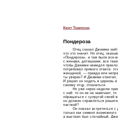
Кент Томпсон
Пондероза
Отец сказал Джимми зайти
что это значит. Но отец, оказы
«Пондероза», и там были
все-в
с женами, детишками, все так
чтобы Джимми немедля преклон
потребовал прямого ответа: эт
женщиной, — правда или непра
ты уверен? И Джимми ответил, 
И решил он ходить в церковь 
своему отцу, отказаться.
Но уже через неделю при
с ней: то он ее не замечает, т
обращаться с супругой своей в
он должен справляться решите
паствой?
Он поехал встретиться с 
только как символ возможного 
а выстрел был случайный. Дж