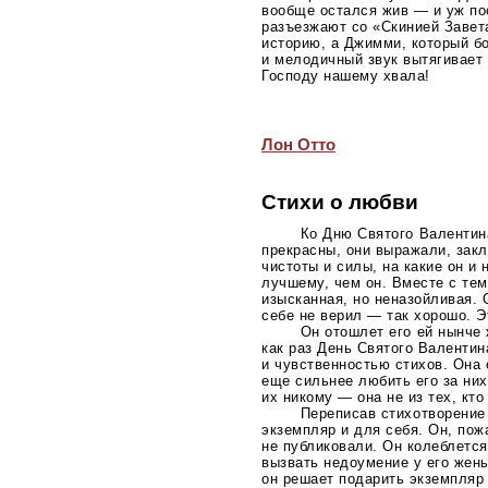
вообще остался жив — и уж пос
разъезжают со «Скинией Завет
историю, а Джимми, который бо
и мелодичный звук вытягивает 
Господу нашему хвала!
Лон Отто
Стихи о любви
Ко Дню Святого Валентин
прекрасны, они выражали, зак
чистоты и силы, на какие он и
лучшему, чем он. Вместе с те
изысканная, но неназойливая. 
себе не верил — так хорошо. 
Он отошлет его ей нынче 
как раз День Святого Валентин
и чувственностью стихов. Она 
еще сильнее любить его за них
их никому — она не из тех, кто
Переписав стихотворение 
экземпляр и для себя. Он, пож
не публиковали. Он колеблется
вызвать недоумение у его жены
он решает подарить экземпляр 