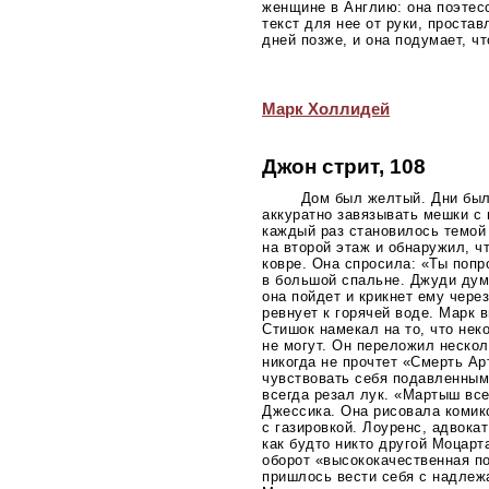
женщине в Англию: она поэтес
текст для нее от руки, проста
дней позже, и она подумает, ч
Марк Холлидей
Джон стрит, 108
Дом был желтый. Дни был
аккуратно завязывать мешки с 
каждый раз становилось темой
на второй этаж и обнаружил, ч
ковре. Она спросила: «Ты поп
в большой спальне. Джуди дум
она пойдет и крикнет ему чере
ревнует к горячей воде. Марк 
Стишок намекал на то, что неко
не могут. Он переложил нескол
никогда не прочтет «Смерть Ар
чувствовать себя подавленным
всегда резал лук. «Мартыш все
Джессика. Она рисовала комик
с газировкой. Лоуренс, адвока
как будто никто другой Моцарт
оборот «высококачественная пос
пришлось вести себя с надлеж