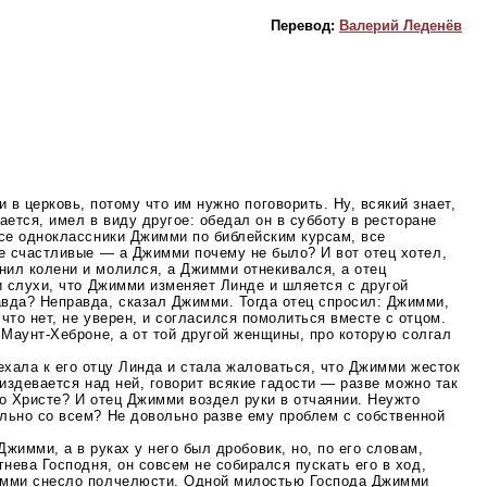
Перевод:
Валерий Леденёв
 в церковь, потому что им нужно поговорить. Ну, всякий знает,
вается, имел в виду другое: обедал он в субботу в ресторане
се
одноклассники Джимми по библейским курсам, все
ие счастливые — а Джимми почему не было? И вот отец хотел,
ил колени и молился, а Джимми отнекивался, а отец
и слухи, что Джимми изменяет Линде и шляется с другой
вда? Неправда, сказал Джимми. Тогда отец спросил: Джимми,
что нет, не уверен, и согласился помолиться вместе с отцом.
в
Маунт-Хеброне
, а от той другой женщины, про которую солгал
ехала к его отцу Линда и стала жаловаться, что Джимми жесток
о издевается над ней, говорит всякие гадости — разве можно так
о Христе? И отец Джимми воздел руки в отчаянии. Неужто
льно со всем? Не довольно разве ему проблем с собственной
Джимми, а в руках у него был дробовик, но, по его словам,
гнева Господня, он совсем не собирался пускать его в ход,
имми снесло полчелюсти. Одной милостью Господа Джимми