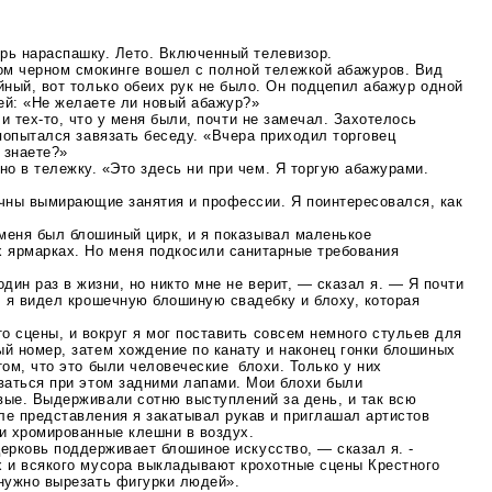
ерь нараспашку. Лето. Включенный телевизор.
ом черном смокинге вошел с полной тележкой абажуров. Вид
йный, вот только обеих рук не было. Он подцепил абажур одной
ей: «Не желаете ли новый абажур?»
 и
тех-то
, что у меня были, почти не замечал. Захотелось
 попытался завязать беседу. «Вчера приходил торговец
 знаете?»
о в тележку. «Это здесь ни при чем. Я торгую абажурами.
чны вымирающие занятия и профессии. Я поинтересовался, как
 меня был блошиный цирк, и я показывал маленькое
х ярмарках. Но меня подкосили санитарные требования
дин раз в жизни, но никто мне не верит, — сказал я. — Я почти
, я видел крошечную блошиную свадебку и блоху, которая
о сцены, и вокруг я мог поставить совсем немного стульев для
й номер, затем хождение по канату и наконец гонки блошиных
том, что это были человеческие блохи. Только у них
иваться при этом задними лапами. Мои блохи были
вые. Выдерживали сотню выступлений за день, и так всю
ле представления я закатывал рукав и приглашал артистов
ои хромированные клешни в воздух.
церковь поддерживает блошиное искусство, — сказал я. -
х и всякого мусора выкладывают крохотные сцены Крестного
 нужно вырезать фигурки людей».