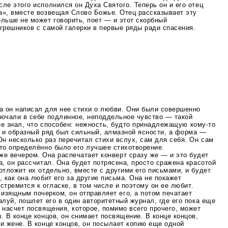
ле этого исполнился он Духа Святого. Теперь он и его отец
а», вместе возвещая Слово Божье. Отец рассказывает эту
льше не может говорить, поет — и этот скорбный
грешников с самой галерки в первые ряды ради спасения.
а он написал для нее стихи о любви. Они были совершенно
лючали в себе подлинное, неподдельное чувство — такой
 не знал, что способен: нежность, будто принадлежащую
кому-то
м и образный ряд был сильный, алмазной ясности, а форма —
Он несколько раз перечитал стихи вслух, сам для себя. Он сам
Это определённо было его лучшее стихотворение.
же вечером. Она распечатает конверт сразу же — и это будет
а, он рассчитал. Она будет потрясена, просто сражена красотой
отложит их отдельно, вместе с другими его письмами, и будет
, как она любит его за другие письма. Она не покажет
 стремится к огласке, в том числе и поэтому он ее любит.
изящным почерком, он отправляет его, а потом печатает
алуй, пошлет его в один авторитетный журнал, где его пока еще
 насчет посвящения, которое, помимо всего прочего, может
. В конце концов, он снимает посвящение. В конце концов,
и жене. В конце концов, он посылает копию еще одной