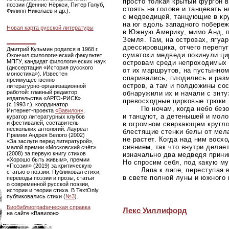
просто толкая крытый фургон 
поэзии (Деннис Нёркси, Питер Голуб,
стоять на голове и танцевать 
Филипп Николаев и др.).
с медведицей, танцующие в кр
на юг вдоль западного побере
Новая карта русской литературы
в Южную Америку, мимо Анд, п
Земля. Там, на островах, ягуа
дрессировщика, отчего перепу
Дмитрий Кузьмин родился в 1968 г.
суматохи медведи покинули ци
Окончил филологический факультет
МПГУ, кандидат филологических наук
островам среди непроходимых 
(диссертация «История русского
от их маршрутов, на пустынном
моностиха»). Известен
спаривались, плодились и разм
преимущественно
остров, а там и полдюжины сос
литературно-организационной
работой: главный редактор
обнаружили их и начали с энту
издательства
«АРГО-РИСК»
превосходные цирковые трюки.
(с 1993 г.), координатор
По ночам, когда небо без
Интернет-проекта
«Вавилон»
,
и танцуют, а детенышей и моло
куратор литературных клубов
и фестивалей, составитель
в огромном сверкающем круглом
нескольких антологий. Лауреат
блестящие стенки белы от мела
Премии Андрея Белого (2002)
не растет. Когда над ним восхо
«За заслуги перед литературой»,
сиянием, так что внутри делае
малой премии «Московский счёт»
(2008) за первую книгу стихов
изначально два медведя прини
«Хорошо быть живым», премии
Но спросим себя, под какую м
«Поэзия» (2019) за критическую
Лапа к лапе, переступая 
статью о поэзии. Публиковал стихи,
в свете полной луны и южного
переводы поэзии и прозы, статьи
о современной русской поэзии,
истории и теории стиха. В TextOnly
публиковались стихи (
№3
).
Биобиблиографическая справка
Лекс Уиллифорд
на сайте «Вавилон»