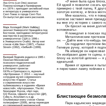
«У меня была одна блоха,
Лон Отто (Lon Otto) окончил
Ей одной я позволял сосать кр
Помона-колледж
в Калифорнии
примерно с твой палец. К друг
и с 1974 г. преподает английский язык
и литературу в университете
золотую коляску, и блоха могла
Сент-Томас
в городе
Сент-Пол
.
Мне казалось, что я пови
Он выпустил две книги рассказов.
коляске заставил меня призад
вы мне эту историю с самого 
Он бросил на меня долгий
Марк Холлидей (Mark Halliday)
вспоминать».
окончил Университет Брандейса под
Бостоном, преподавал литературное
Я помедлил в поисках по
мастерство в различных
Металлическим протезом 
университетах США (с 1996 г.
он. — Дайте мне
что-нибудь
пи
в Университете Огайо). Автор книг
Он подцепил протезом бел
стихов «Little Star» (1987), «Tasker
Street» (1992), «Selfwolf» (1999).
Гелевую ручку, которой я подп
На абажуре он нарисовал
Он изобразил даже те сцены, о
Валерий Леденёв родился в 1985 г.
блоху на золотой цепочке — я 
Окончил Московский
идеальной.
психолого-педагогический
Время от времени я пытал
университет, работает
я переставил лампу поближе к 
в
Интернет-проектах
Gif.Ru и Openspace.ru, журнале
«АртХроника». С 2014 — научный
сотрудник музея современного
искусство «Гараж». Статьи
о современном искусстве
Спенсер Холст
публиковались в изданиях «Время
новостей», «Артхроника», The Art
Newspaper Russia,
«Арт-гид»
,
GQ Russia, «Диалог искусств» (ДИ),
Блистающее безмол
Colta.ru, Aroundart.ru и др.
Опубликовал книгу стихов «Запах
полиграфии» (2008), автор переводов
Пара кадьякских медведе
из современной американской