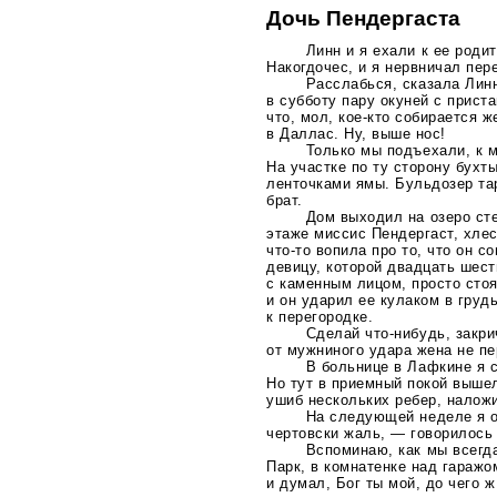
Дочь Пендергаста
Линн и я ехали к ее роди
Накогдочес, и я нервничал пер
Расслабься, сказала Лин
в субботу пару окуней с прист
что, мол,
кое-кто
собирается же
в Даллас. Ну, выше нос!
Только мы подъехали, к 
На участке по ту сторону бухт
ленточками ямы. Бульдозер тар
брат.
Дом выходил на озеро сте
этаже миссис Пендергаст, хле
что-то
вопила про то, что он с
девицу, которой двадцать шест
с каменным лицом, просто стоя
и он ударил ее кулаком в груд
к перегородке.
Сделай
что-нибудь
, закр
от мужниного удара жена не пе
В больнице в Лафкине я с
Но тут в приемный покой вышел
ушиб нескольких ребер, налож
На следующей неделе я о
чертовски жаль, — говорилось 
Вспоминаю, как мы всегда
Парк, в комнатенке над гаражо
и думал, Бог ты мой, до чего 