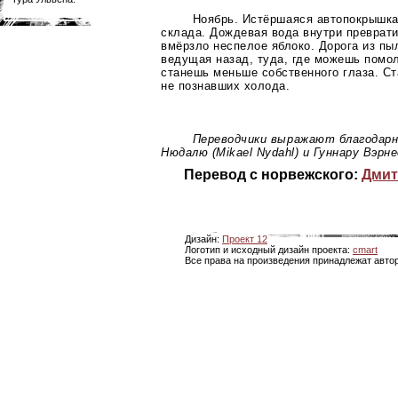
Ноябрь. Истёршаяся автопокрышка
склада. Дождевая вода внутри преврати
вмёрзло неспелое яблоко. Дорога из пыл
ведущая назад, туда, где можешь помол
станешь меньше собственного глаза. Ст
не познавших холода.
Переводчики выражают благодар
Нюдалю (Mikael Nydahl) и Гуннару Вэрн
Перевод с норвежского:
Дмит
Дизайн:
Проект 12
Логотип и исходный дизайн проекта:
cmart
Все права на произведения принадлежат авто