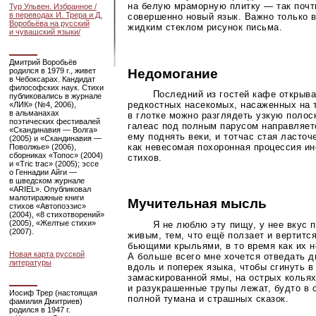
на белую мраморную плитку — так почт
Тур Ульвен. Избранное /
в переводах И. Трера и Д.
совершенно новый язык. Важно только 
Воробьёва на русский
жидким стеклом рисунок письма.
и чувашский языки/
Дмитрий Воробьёв
Недомогание
родился в 1979 г., живет
в Чебоксарах. Кандидат
философских наук. Стихи
Последний из гостей кафе открыва
публиковались в журнале
редкостных насекомых, насаженных на т
«ЛИК» (№4, 2006),
в альманахах
в глотке можно разглядеть узкую полос
поэтических фестивалей
галеас под полным парусом направляет
«Скандинавия — Волга»
ему поднять веки, и тотчас стая ласточ
(2005) и «Скандинавия —
как невесомая похоронная процессия ин
Поволжье» (2006),
сборниках «Топос» (2004)
стихов.
и «Tric trac» (2005); эссе
о Геннадии Айги —
в шведском журнале
«ARIEL». Опубликовал
малотиражные книги
Мучительная мысль
стихов «Автопоэзис»
(2004), «8 стихотворений»
(2005), «Желтые стихи»
Я не люблю эту пищу, у нее вкус 
(2007).
живым, тем, что ещё ползает и вертится
бьющими крыльями, в то время как их н
Новая карта русской
А больше всего мне хочется отведать д
литературы
вдоль и поперек языка, чтобы сгинуть в
замаскированной ямы, на острых колья
и разукрашенные трупы лежат, будто в 
Иосиф Трер (настоящая
полной тумана и страшных сказок.
фамилия Дмитриев)
родился в 1947 г.