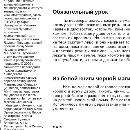
в Чувашии. Окончил
актерский факультет
Ленинградского института
Обязательный урок
театра, музыки
и кинематографии, затем
режиссёрский факультет
Ты переворачиваешь камень, лежа
ГИТИСа (у Юрия
потому что тебе нравится смотреть на 
Завадского). Работал
червей и двухвосток, которыми, конечн
в театрах Чувашии,
возглавлял
камнем. Тебе первому дано открыть эти
драматический театр
застать их врасплох. Но на этот раз с 
в Кокшетау (Казахстан).
на тебя смотрит лицо, и оно начинает г
Лауреат Государственной
голосом, пока комья земли шевелятся в
премии Республики
Чувашия имени
и властной речи ты понимаешь, что нас
М.Сеспеля. Публиковал
лежать лицом к земле, пока
кто-то
не пр
стихи на чувашском
по случайности, в порыве детского люб
языке в республиканской
периодике. С 2000 г.
занимается переводами
поэзии и драматургии
с шведского
Из белой книги черной маг
и норвежского языков;
перевел поэму Харри
Мартинсона «Аниара»
Нет, не мог слепой астролог раск
(29 песен, совместно с Г.
королю и всему двору. Никому,
ни-ни
. 
Айги), поэму Кристиана
Лундберга «Всё и это
северной башни и разорвал тонкую лед
счастье из Ничто», пьесу
на ров той ноябрьской ночью. Все оста
Люкаса Свенссона
Исполнилось ли его предсказание или н
«Упавшая с Луны», стихи
умалчивает.
Карла Микаэля Бельмана,
Эрика Бергквиста, Ларса
Бэкстрёма, Хокана
Санделя, Гуннара
Вэрнесса, Анны
Халльстрём, Пэра Хельге,
* * *
Тура Ульвена.