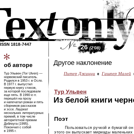
ISSN 1818-7447
26
(2'08)
Другое наклонение
об авторе
Питер Джицци
Гашпер Малей
Тур Ульвен (Tor Ulven) —
норвежский писатель.
Родился в 1953 г. в Осло.
В 1977 г. выпустил
первую книгу стихов,
Тур Ульвен
за которой последовали
еще пять. В
1990-е
гг.
Из белой книги черн
перешёл на прозу
и напечатал роман и пять
сборников рассказов
и эссе. Лауреат
нескольких литературных
премий, в том числе
Поэт
авторитетной премии
Доблоуга (1995).
Пользоваться ручкой и бумагой он
Покончил с собой
в 1995 г.
этого он выпускает мириады маленьких