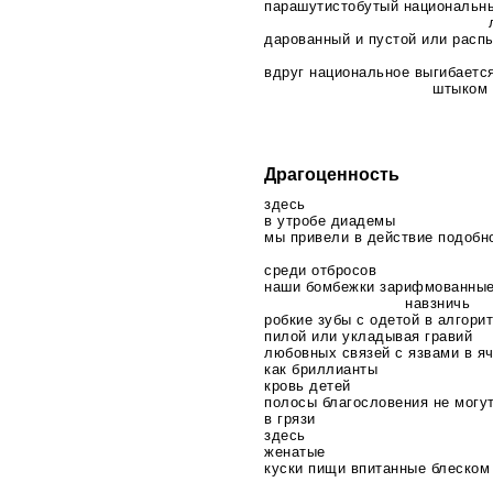
парашутистобутый национальн
дарованный и пустой или расп
вдруг национальное выгибаетс
штыком
Драгоценность
здесь
в утробе диадемы
мы привели в действие подобн
среди отбросов
наши бомбежки зарифмованные
навзничь
робкие зубы с одетой в алгори
пилой или укладывая гравий
любовных связей с язвами в я
как бриллианты
кровь детей
полосы благословения не могу
в грязи
здесь
женатые
куски пищи впитанные блеском