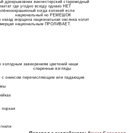
ый дрокрыжовник винчестерский старомодный
лактат где угодно всюду однако НЕТ
ылённоокрашенный когда колизей если
национальный но РЕМЕШОК
я назад морщина национальная овсянка колит
 мерцая национальным ПРОЛИВАЕТ.
о холодным завихрениям цветений наши
спаренные взгляды
 с ониксом перечисляющим или падающие
тмы
чейках
т порхая
 гнили