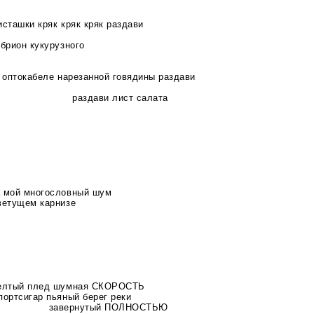
сташки кряк кряк кряк раздави
брион кукурузного
 оптокабеле нарезанной говядины раздави
раздави лист салата
а мой многословный шум
ветущем карнизе
желтый плед шумная СКОРОСТЬ
портсигар пьяный берег реки
завернутый ПОЛНОСТЬЮ