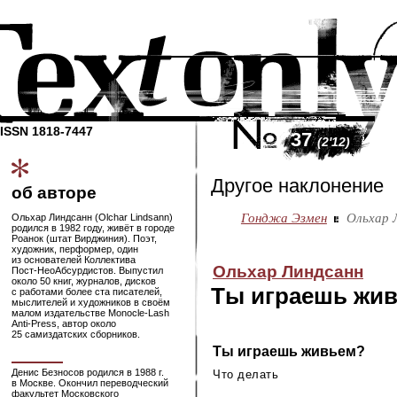
ISSN 1818-7447
37
(2'12)
Другое наклонение
об авторе
Гонджа Эзмен
Ольхар 
Ольхар Линдсанн (Olchar Lindsann)
родился в 1982 году, живёт в городе
Роанок (штат Вирджиния). Поэт,
художник, перформер, один
из основателей Коллектива
Ольхар Линдсанн
Пост-НеоАбсурдистов
. Выпустил
около 50 книг, журналов, дисков
Ты играешь жи
с работами более ста писателей,
мыслителей и художников в своём
малом издательстве
Monocle-Lash
Anti-Press
, автор около
25 самиздатских сборников.
Ты играешь живьем?
Денис Безносов родился в 1988 г.
Что делать
в Москве. Окончил переводческий
факультет Московского