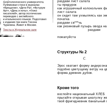
раздави лист салата
политологического университета.
ты придурок
Публиковал стихи в журналах
«Крещатик», «Дети Ра», «Футурум
как игрушечный колокольчик фи
Арт», «День и ночь», «©оюз
лист салата
писателей», автор поэтических
он сидит там ухмыляясь как эм
переводов с английского
початка
и итальянского языков. Подготовил
к изданию три книги Тихона
раздави св***чь
Чурилина. Живет в Москве.
как резиновый пузырь овода на
раздави
Тексты в Журнальном зале
пожалуйста
Структуры № 2
С.
Эрос хватает форму андерсон
подобно цветущему ветру на ц
форма древних дубов.
Кроме того
воспойте национальный ХЛЕБ
прыгайте открывая шкатулку 
твой фригидневник банальный 