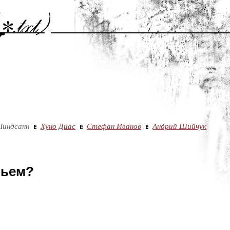
Линдсанн
Хуно Диас
Стефан Иванов
Андрий Шийчук
вьем?