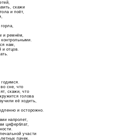
етей,
авить, скажи
тола и поёт,
и,
 горла,
м и ремнём,
и контрольными.
ся нам,
 и отцов.
ать.
 годимся.
во сне, что
ят, скажи, что
акружится голова
учили её ходить,
едленно и осторожно.
ами напролет,
ам циферблат,
ности.
печальной участи
алетных пачек.