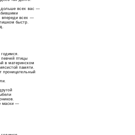
о дольше всех вас —
набившими
ь впереди всех —
слишком быстр.
д.
 годимся.
 певчей птицы
ый в материнском
мясистой памяти.
т проницательный
ли.
другой
лыбели
рников.
е маски —
 годимся.