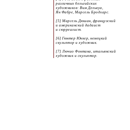
различных бельгийских
художников: Вим Дельвуа,
Ян Фабре, Марсель Бродхарс.
[5] Марсель Дюшан, французский
и американский дадаист
и сюрреалист.
[6] Гюнтер Юккер, немецкий
скульптор и художник.
[7] Лючио Фонтана, итальянский
художник и скульптор.