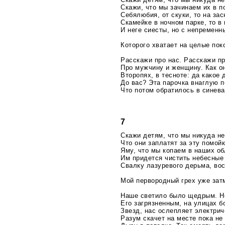
Скажи, что мы зачинаем их в п
Себялюбия, от скуки, то на за
Скамейке в ночном парке, то в
И неге сиесты, но с непременн
Которого хватает на целые пок
Расскажи про нас. Расскажи пр
Про мужчину и женщину. Как о
Второпях, в тесноте: да какое 
До вас? Эта парочка внаглую п
Что потом обратилось в синева
7
Скажи детям, что мы никуда не
Что они заплатят за эту помой
Яму, что мы копаем в наших об
Им придется чистить небесные
Свалку лазуревого дерьма, во
Мой первородный грех уже зат
Наше светило было щедрым. Н
Его загрязненным, на улицах б
Звезд, нас ослепляет электрич
Разум скачет на месте пока не