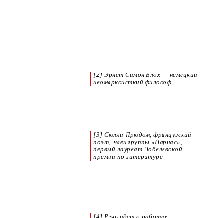
[2] Эрнст Симон Блох — немецкий
неомарксисткий философ.
[3]
Сюлли-Прюдом
, французский
поэт, член группы «Парнас»,
первый лауреат Нобелевской
премии по литературе.
[4] Речь идет о работах