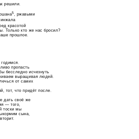
ак решили.
5
юшана
, ржавыми
кинжала
ред красотой
ы. Только кто же нас бросил?
наше прошлое.
 годимся.
сливо пропасть
бы бесследно исчезнуть
скиваем выращивая людей.
лечься от самих
, тот, что придёт после.
ще дать своё же
мя — того,
ей тоски мы
выкормим сына,
вторит.