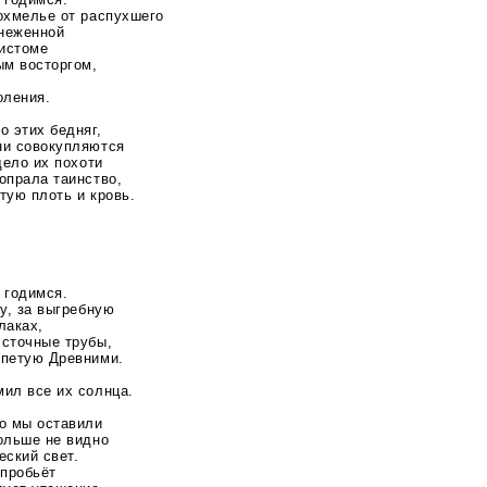
охмелье от распухшего
снеженной
 истоме
ым восторгом,
оления.
о этих бедняг,
ни совокупляются
дело их похоти
опрала таинство,
тую плоть и кровь.
 годимся.
ку, за выгребную
лаках,
 сточные трубы,
спетую Древними.
мил все их солнца.
о мы оставили
ольше не видно
еский свет.
 пробьёт