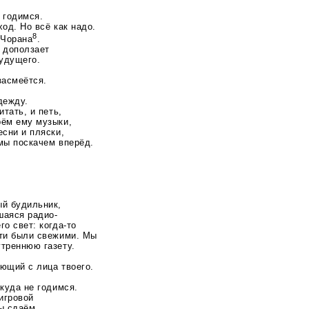
 годимся.
од. Но всё как надо.
8
 Чорана
.
с доползает
удущего.
засмеётся.
дежду.
итать, и петь,
рём ему музыки,
есни и пляски,
мы поскачем вперёд.
й будильник,
шаяся радио-
его свет:
когда-то
сти были свежими. Мы
утреннюю газету.
ющий с лица твоего.
икуда не годимся.
игровой
Мы сдаём