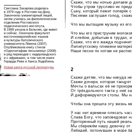
Скажи, что мы ночью делаем д
Чтобы утром трусливо их прид
Светлана Захарова родилась
Сыну, который лежит поперёк с
в 1979 году в Ростове-на-Дону.
Песнями заглушая голод, скаж
Закончила гуманитарный лицей,
затем училась на филологическом
отделении Ростовского
Что мы вытащим музыку из его
педагогического института.
В 1999 уехала в Бельгию, где живет
Что мы его приструним молоко
и сейчас. Окончила факультет
восточноевропейских языков
И хлебом, добытым в трудах, 
и культуры Католического
Скажи, что его жажда подчинит
университета Лёвена (2007).
Лилипутскому племени матерей
Опубликовала книгу стихов
Наши песни по нотам не распис
«Одночитафам лесызинец» (2008)
и ряд переводов с нидерландского
и с африкаанс, в том числе книги
Герарда Реве и Ханса Лодейзена.
Новая карта русской литературы
2
Скажи детям, что мы никуда не
Скажи дочери, которая танцует 
Мечты о вальсах её не прокорм
От трёхдольного такта у неё з
И деформируются стопы. Мы на
Чтобы она прошла эту жизнь м
У нас нет времени плясать час
Слава Богу, что заповедовал н
Проторенный путь нашей реаль
Мы сбережём нашу девочку от 
Лебедей, потонувших в море б