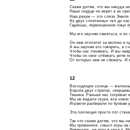
Скажи детям, что мы никуда не
Наше сердце не верит в их прих
Наш разум — это слеза Эмиля
Из двух сплетенных тел до на
Гадёныш, перекошенное лицо б
Мы его научим смеяться, и он 
Он нам отплатит за молоко и о
А мы научим его говорить, и сч
Чтобы нас понимать. И мы нав
Чтобы он смог отбивать ритм п
От которых нам не сбежать. И 
12
Восходящее солнце — железны
Борьба двух стрелок, свершив
Тишина. Раньше нас согревал 
Мы не ведали скуки, все ново
Играючи разбирали по буквам 
Эта поллюция просто пот стека
Так что скажи детям, что мы н
Мы променяли смысл игры на 
Инвентарь, на игру в смысл. 