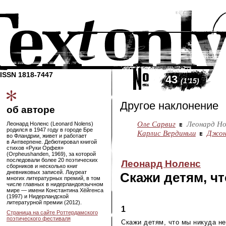
ISSN 1818-7447
43
(1'15)
Другое наклонение
об авторе
Оле Сарвиг
Леонард Но
Леонард Ноленс (Leonard Nolens)
родился в 1947 году в городе Бре
Карлис Вердиньш
Джон
во Фландрии, живет и работает
в Антверпене. Дебютировал книгой
стихов «Руки Орфея»
(Orpheushanden, 1969), за которой
последовали более 20 поэтических
Леонард Ноленс
сборников и несколько книг
дневниковых записей. Лауреат
Скажи детям, ч
многих литературных премий, в том
числе главных в нидерландоязычном
мире — имени Константина Хёйгенса
(1997) и Нидерландской
литературной премии (2012).
1
Страница на сайте Роттердамского
поэтического фестиваля
Скажи детям, что мы никуда не