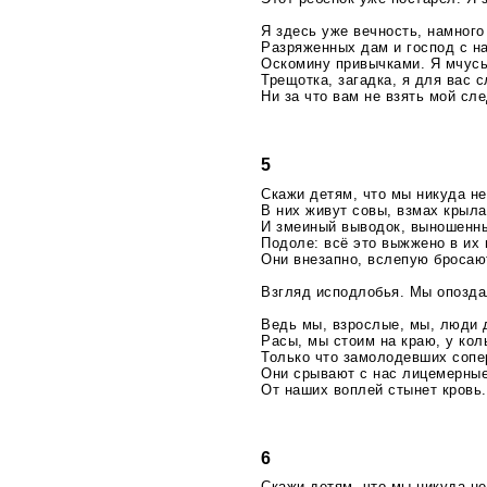
Я здесь уже вечность, намног
Разряженных дам и господ с 
Оскомину привычками. Я мчус
Трещотка, загадка, я для вас 
Ни за что вам не взять мой сле
5
Скажи детям, что мы никуда не
В них живут совы, взмах крыла
И змеиный выводок, выношенн
Подоле: всё это выжжено в их 
Они внезапно, вслепую бросаю
Взгляд исподлобья. Мы опозда
Ведь мы, взрослые, мы, люди 
Расы, мы стоим на краю, у ко
Только что замолодевших сопе
Они срывают с нас лицемерны
От наших воплей стынет кровь.
6
Скажи детям, что мы никуда не