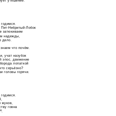
рует утешение.
 годимся.
, Пит-Небритый-Лобок
не затюкиваем
м надежды,
е дело.
 знаем что почём.
ки
, учат назубок
й эпос, движение
 борода лопаткой
 это серьёзно?
и головы горячи.
 годимся.
й,
 жуков,
тву говна
4
: