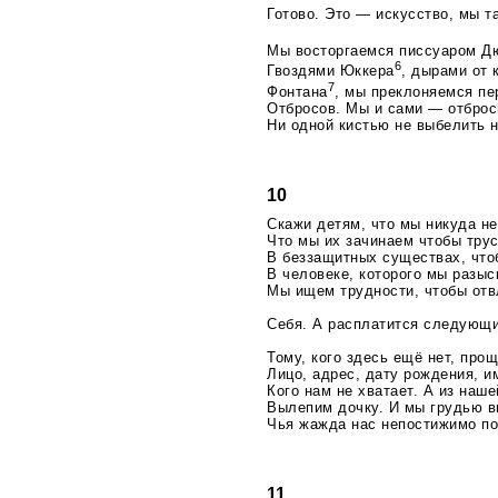
Готово. Это — искусство, мы т
Мы восторгаемся писсуаром Д
6
Гвоздями Юккера
, дырами от 
7
Фонтана
, мы преклоняемся пе
Отбросов. Мы и сами — отброс
Ни одной кистью не выбелить 
10
Скажи детям, что мы никуда не
Что мы их зачинаем чтобы тру
В беззащитных существах, что
В человеке, которого мы разы
Мы ищем трудности, чтобы отв
Себя. А расплатится следующий
Тому, кого здесь ещё нет, про
Лицо, адрес, дату рождения, и
Кого нам не хватает. А из наш
Вылепим дочку. И мы грудью 
Чья жажда нас непостижимо по
11