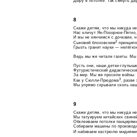
Дыру в потолке. Так смерть да
8
Скажи детям, что мы никуда не
Нас кличут Ян-Позорное-Пятно
И мы не нянчимся с дочками, 
2
Сыновей блоховским
принципо
Грызть гранит науки — нелёгко
Ведь мы же читали газеты. Мы
Пусть они, наши
детки-глупыш
Футуристический дидактически
За мир. Мы же просили войны:
3
Как у
Сюлли-Прюдома
, разве
Мы упрямо скрывали сколь наш
9
Скажи детям, что мы никуда не
Мы татуируем китайских свине
Обклеиваем потолки панцирями
Собираем машины по производс
И набиваем кастрюлю мидиями