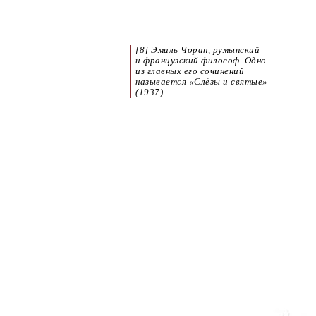
[8] Эмиль Чоран, румынский
и французский философ. Одно
из главных его сочинений
называется «Слёзы и святые»
(1937).