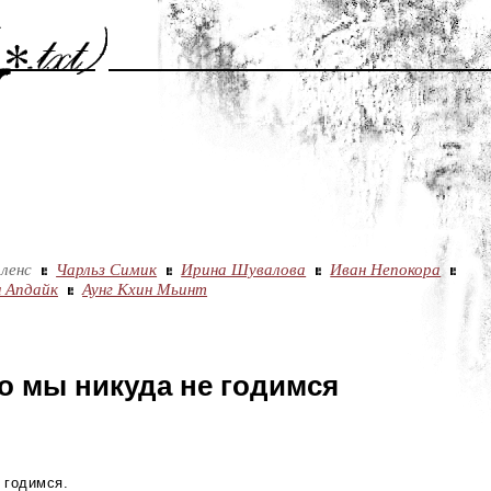
ленс
Чарльз Симик
Ирина Шувалова
Иван Непокора
 Апдайк
Аунг Кхин Мьинт
то мы никуда не годимся
 годимся.