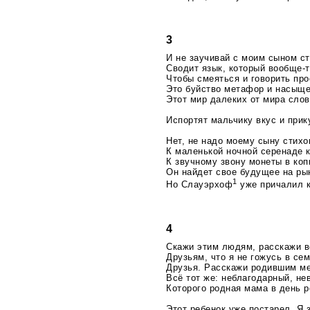
3
И не заучивай с моим сыном ст
Сводит язык, который
вообще-т
Чтобы смеяться и говорить пр
Это буйство метафор и насыще
Этот мир далеких от мира сло
Испортят мальчику вкус и прик
Нет, не надо моему сыну стихо
К маленькой ночной серенаде 
К звучному звону монеты в коп
Он найдет свое будущее на ры
1
Но Слауэрхоф
уже причалил к
4
Скажи этим людям, расскажи в
Друзьям, что я не гожусь в се
Друзья. Расскажи родившим ме
Всё тот же: неблагодарный, н
Которого родная мама в день р
Этот ребенок уже постарел. Я 