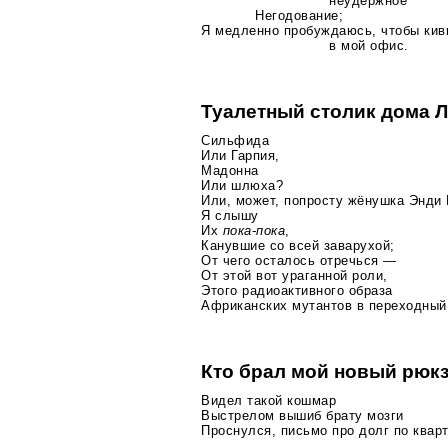
неудержное
Негодование;
Я медленно пробуждаюсь, чтобы кив
в мой офис.
Туалетный столик дома 
Сильфида
Или Гарпия,
Мадонна
Или шлюха?
Или, может, попросту жёнушка Энди
Я слышу
Их
пока-пока
,
Канувшие со всей заварухой;
От чего осталось отречься —
От этой вот ураганной роли,
Этого радиоактивного образа
Африканских мутантов в переходный
Кто брал мой новый рюк
Видел такой кошмар
Выстрелом вышиб брату мозги
Проснулся, письмо про долг по квар