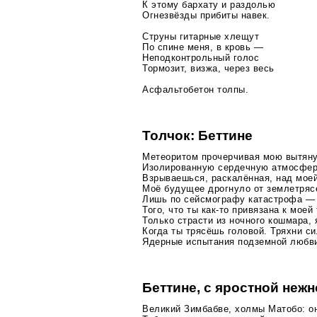
К этому бархату и раздолью
Огнезвёзды прибиты навек.
Струны гитарные хлещут
По спине меня, в кровь —
Неподконтрольный голос
Тормозит, визжа, через весь
Асфальтобетон толпы.
Толчок: Беттине
Метеоритом прочерчивая мою вытян
Изолированную сердечную атмосфер
Взрываешься, раскалённая, над моей
Моё будущее дрогнуло от землетряс
Лишь по сейсмографу катастрофа — 
Того, что ты
как-то
привязана к моей 
Только страсти из ночного кошмара,
Когда ты трясёшь головой. Тряхни си
Ядерные испытания подземной любв
Беттине, с яростной неж
Великий Зимбабве, холмы Матобо: о