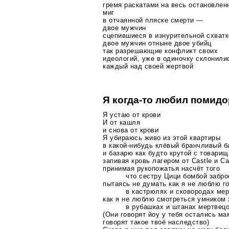
гремя раскатами на весь остановлен
миг
в отчаянной пляске смерти —
двое мужчин
сцепившиеся в изнурительной схватк
двое мужчин отныне двое убийц
так разрешающие конфликт своих
идеологий, уже в одиночку склонили
каждый над своей жертвой
Я
когда-то
любил помид
Я устаю от крови
И от кашля
и снова от крови
Я убираюсь живо из этой квартиры
в
какой-нибудь
клёвый бранчливый б
и базарю как будто крутой с товари
запивая кровь лагером от Castle и Ca
принимая рукопожатья насчёт того
что сестру Цици бомбой заброс
пытаясь не думать как я не люблю г
в кастрюлях и сковородах мер
как я не люблю смотреться умником
в рубашках и штанах мертвец
(Они говорят йоу у тебя остались ма
говорят такое твоё наследство)