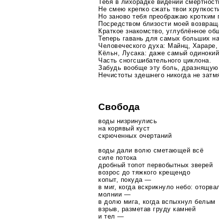
Тебя в лихорадке видений смертност
Не смею крепко сжать твои хрупкост
Но заново тебя преображаю кротким 
Посредством близости моей возвраща
Краткое знакомство, углублённое об
Теперь гавань для самых больших н
Человеческого духа: Майнц, Хараре,
Кёльн, Лусака: даже самый одиноки
Часть сногсшибательного циклона.
Забудь вообще эту боль, дразнящую 
Нечистоты здешнего никогда не затм
Свобода
воды низринулись
на корявый куст
скрюченных очертаний
воды дали волю сметающей всё
силе потока
дробный топот первобытных зверей
возрос до тяжкого крещендо
копыт, покуда —
в миг, когда вскрикнуло небо: оторв
молнии —
в долю мига, когда вспыхнул белым
взрыв, разметав груду камней
и тел —