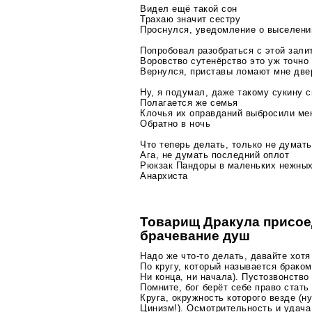
Видел ещё такой сон
Трахаю значит сестру
Проснулся, уведомление о выселени
Попробовал разобраться с этой зали
Воровство сутенёрство это уж точно
Вернулся, приставы ломают мне две
Ну, я подумал, даже такому сукину с
Полагается же семья
Клочья их оправданий выбросили ме
Обратно в ночь
Что теперь делать, только не думать
Ага, не думать последний оплот
Рюкзак Пандоры в маленьких нежных
Анархиста
Товарищ Дракула присое
брачевание душ
Надо же
что-то
делать, давайте хотя
По кругу, который называется браком
Ни конца, ни начала). Пустозвонство
Помните, бог берёт себе право стать
Круга, окружность которого везде (ну
Цинизм!). Осмотрительность и удач