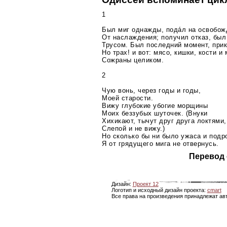
1
Был миг однажды, пода́л на освобо
От наслаждения; получил отказ, был
Трусом. Был последний момент, при
Но трах! и вот: мясо, кишки, кости и 
Сожраны целиком.
2
Чую вонь, через годы и годы,
Моей старости.
Вижу глубокие убогие морщины
Моих беззубых шуточек. (Внуки
Хихикают, тычут друг друга локтями,
Слепой и не вижу.)
Но сколько бы ни было ужаса и подр
Я от грядущего мига не отвернусь.
Перевод 
Дизайн:
Проект 12
Логотип и исходный дизайн проекта:
cmart
Все права на произведения принадлежат ав