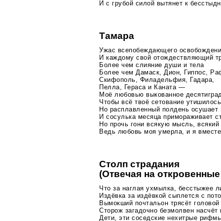
И с грубой силой вытянет к бесстыдн
Тамара
Ужас всепобеждающего освобожден
И каждому свой отождествляющий т
Более чем слияние души и тела
Более чем Дамаск, Дион, Гиппос, Ра
Скифополь, Филадельфия, Гадара,
Пелла, Гераса и Каната —
Моё любовью выкованное десятиград
Чтобы всё твоё сетование утишилось
Но расплавленный полдень осушает 
И сосулька месяца примораживает 
Но прочь гони всякую мысль, всякий
Ведь любовь моя умерла, и я вместе
Столп страдания
(Отвечая на откровенны
Что за наглая ухмылка, бесстыжее л
Издёвка за издёвкой сыплется с пот
Вымокший почтальон трясёт головой 
Сторож загадочно безмолвен насчёт
Дети, эти соседские нехитрые рифмы