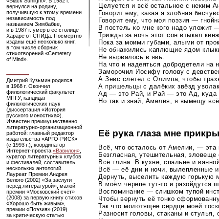
«Black Sunlight». В 1982 г.
Целуется и всё остальное с неким А
вернулся на родину,
Говорит ему, какая я злобная бесчув
получившую к этому времени
независимость под
Говорит ему, что моя поэзия — гной
названием Зимбабве,
В постель ко мне кого надо уложит —
и в 1987 г. умер в ее столице
Трижды за ночь этот сон втыкал кин
Хараре от СПИДа. Посмертно
Пока за моими губами, алыми от про
изданы ещё несколько книг,
в том числе сборник
Не обнажились каплющие ядом клыки
стихотворений «Cemetery
Не вырвалось в явь.
of Mind».
На что и надеяться добродетели на 
Заморочил Иосифу голову с девстве
А Зевс слетел с Олимпа, чтобы тра
Дмитрий Кузьмин родился
А пришельцы с далёких звёзд увола
в 1968 г. Окончил
филологический факультет
Ад — это Рай, и Рай — это Ад, куда
МПГУ, кандидат
Но так и знай, Амелия, я вымещу вс
филологических наук
(диссертация «История
русского моностиха»).
Известен преимущественно
литературно-организационной
Её рука глаза мне прикр
работой: главный редактор
издательства
«АРГО-РИСК»
(с 1993 г.), координатор
Всё, что осталось от Амелии, — эта
Интернет-проекта
«Вавилон»
,
Безгласная, утешительная, зловеще
куратор литературных клубов
Всё глина. В кухне, спальне и ванно
и фестивалей, составитель
нескольких антологий.
Всё — её дни и ночи, вылепленные и
Лауреат Премии Андрея
Дернуть, выселить каждую горькую
Белого (2002) «За заслуги
В моём черепе
тут-то
и разойдутся ш
перед литературой», малой
Воспоминание — слишком тупой инст
премии «Московский счёт»
(2008) за первую книгу стихов
Чтобы вернуть её тонко сформованн
«Хорошо быть живым»,
Так что молотящее сердце моей тоск
премии «Поэзия» (2019)
Разносит головы, стаканы и стулья,
за критическую статью