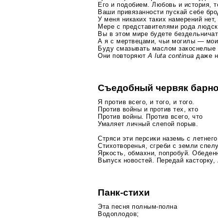
Его и подобием. Любовь и история, т
Ваши привязанности пускай себе бр
У меня никаких таких намерений нет,
Мере с представителями рода людск
Вы в этом мире будете бездельничат
А я с мертвецами, чьи могилы — мои
Буду смазывать маслом закоснелые 
Они повторяют
A luta continua
даже н
Съедобный червяк барно
Я против всего, и того, и того.
Против войны и против тех, кто
Против войны. Против всего, что
Умаляет личный слепой порыв.
Стряси эти персики наземь с летнего
Стихотворенья, сгреби с земли спел
Яркость, обмахни, попробуй. Обеден
Выпуск новостей. Передай касторку,
Панк-стихи
Эта песня
полным-полна
Водоплодов;