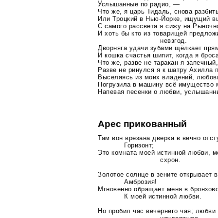
Услышанные по радио, —
Что же, я царь Тидаль, снова разби
Или Троцкий в
Нью-Йорке
, ищущий в
С самого рассвета я сижу на Рыноч
И хоть бы кто из товарищей предлож
невзгод.
Дворняга удачи зубами щёлкает пря
И кошка счастья шипит, когда я брос
Что же, разве не таракан я запечный
Разве не ринулся я к шатру Ахилла 
Выселяясь из моих владений, любов
Погрузила в машину всё имущество 
Напевая песенки о любви, услышанн
Арес прикованный
Там вон врезана дверка в вечно отс
Горизонт;
Это комната моей истинной любви, м
схрон.
Золотое солнце в зените открывает 
Амброзия!
Мгновенно обращает меня в бронзов
К моей истинной любви.
Но пробил час вечернего чая; любви