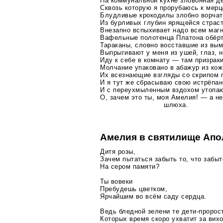
На коммунальной кухне зловонная д
Сквозь которую я прорубаюсь к мер
Блудливые крокодилы злобно ворчат 
Из бурливых глубин ярящейся страс
Внезапно вспыхивает надо всем магн
Вафельные полотенца Платона обёрт
Тараканы, словно восставшие из вы
Выпрыгивают у меня из ушей, глаз, 
Иду к себе в комнату — там призрак
Молчание упаковано в абажур из кож
Их всезнающие взгляды со скрипом 
И я тут же сбрасываю свою истрёпа
И с переухмыленным вздохом утопаю
О, зачем это ты, моя Амелия! — а н
шлюха.
Амелия в святилище Апо
Дитя розы,
Зачем пытаться забыть то, что забы
На сером памяти?
Ты вовеки
Пребудешь цветком,
Ярчайшим во всём саду сердца.
Ведь бледной зелени те
дети-пророс
Которых время скоро ухватит за вих