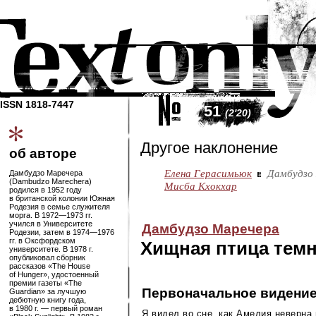
ISSN 1818-7447
51
(2'20)
Другое наклонение
об авторе
Елена Герасимьюк
Дамбудзо
Дамбудзо Маречера
(Dambudzo Marechera)
Мисба Кхокхар
родился в 1952 году
в британской колонии Южная
Родезия в семье служителя
морга. В
1972—1973
гг.
учился в Университете
Дамбудзо Маречера
Родезии, затем в
1974—1976
гг. в Оксфордском
Хищная птица тем
университете. В 1978 г.
опубликовал сборник
рассказов «The House
of Hunger», удостоенный
премии газеты «The
Первоначальное видени
Guardian» за лучшую
дебютную книгу года,
в 1980 г. — первый роман
Я видел во сне, как Амелия неверна 