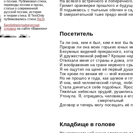
На всякого встречного и поперечного
о поэзии. Публиковал стихи,
переводы поэзии и прозы,
Громит оранжереи прошлого и будуще
статьи о современной
Я подымаюсь с пыльных обочин и са
русской поэзии, истории
В омерзительной тьме предо мной не
и теории стиха. В TextOnly
публиковались стихи (
№3
).
Биобиблиографическая
справка
на сайте «Вавилон»
Посетитель
Та ли она, кем я был, кем я мог бы б
Призрак ли она моих горьких юных м
Безумных видений прекрасного, котор
И дружественной рифме? Крошки нед
Отвязали меня от страны и дома, отп
И воображения на грани нервного сры
Я не ощутил на щеке её первый души
Ток крови по венам её — мой жизнен
Но не прошло и года, как шумом и г
И она, мой человеческий голод, побл
Стала дичиться себе подобных. Яро
Тяжёлых небесных орудий, рушились
Утонула. Я, отрицаясь человека и ег
смертельный
Договор и теперь могу посещать её п
Кладбище в голове