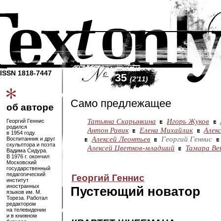
ISSN 1818-7447
35
(2'11)
Само предлежащее
об авторе
Татьяна Скарынкина
Игорь Жуков
Георгий Геннис
родился
Антон Равик
Елена Михайлик
Алек
в 1954 году.
Алексей Леонтьев
Георгий Геннис
Воспитанник и друг
скульптора и поэта
Алексей Цветков-младший
Тамара Ве
Вадима Сидура.
В 1976 г. окончил
Московский
государственный
педагогический
Георгий Геннис
институт
иностранных
Пустеющий новатор
языков им. М.
Тореза. Работал
редактором
на телевидении
и в книжном