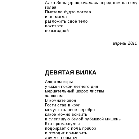
Алка Зельцер ворочалась перед ним на полу
голая
Пыхтела будто хотела
и не могла
разложить своё тело
похитрее
повыгодней
апрель 2011
ДЕВЯТАЯ ВИЛКА
Азартом игры
унижен покой летнего дня
мерцательный шорох листвы
за окном
В комнате звон
Гости став в круг
мечут столовое серебро
какое можно вонзить
в слепящую белой рубашкой мишень
Кто промахнулся
подбирает с пола прибор
и отходит примерить
другую попытку