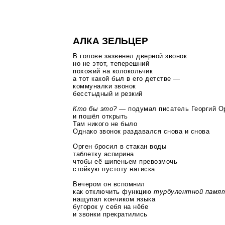
АЛКА ЗЕЛЬЦЕР
В голове зазвенел дверной звонок
но не этот, теперешний
похожий на колокольчик
а тот какой был в его детстве —
коммуналки звонок
бесстыдный и резкий
Кто бы это? —
подумал писатель Георгий О
и пошёл открыть
Там никого не было
Однако звонок раздавался снова и снова
Орген бросил в стакан воды
таблетку аспирина
чтобы её шипеньем превозмочь
стойкую пустоту натиска
Вечером он вспомнил
как отключить функцию
турбулентной памя
нащупал кончиком языка
бугорок у себя на нёбе
и звонки прекратились