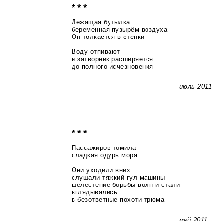
* * *
Лежащая бутылка
беременная пузырём воздуха
Он толкается в стенки
Воду отпивают
и затворник расширяется
до полного исчезновения
июль 2011
* * *
Пассажиров томила
сладкая одурь моря
Они уходили вниз
слушали тяжкий гул машины
шелестение борьбы волн и стали
вглядывались
в безответные похоти трюма
май 2011