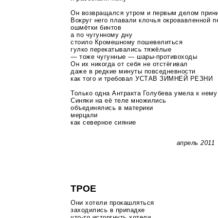
Он возвращался утром и первым делом прин
Вокруг него плавали клочья окровавленной п
ошмётки бинтов
а по чугунному дну
стоило Кромешному пошевелиться
гулко перекатывались тяжёлые
— тоже чугунные —
шары-противоходы
Он их никогда от себя не отстёгивал
даже в редкие минуты повседневности
как того и требовал УСТАВ ЗИМНЕЙ РЕЗНИ
Только одна Антракта Голубева умела к нем
Синяки на её теле множились
объединялись в материки
мерцали
как северное сияние
апрель 2011
ТРОЕ
Они хотели прокашляться
заходились в припадке
что-то
исторгнуть хотели