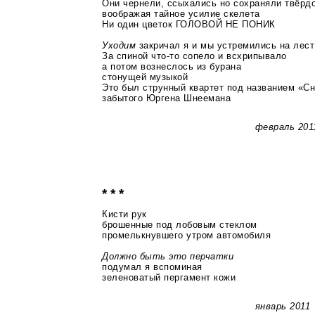
Они чернели, ссыхались но сохраняли твёрд
воображая тайное усилие скелета
Ни один цветок ГОЛОВОЙ НЕ ПОНИК
Уходим
закричал я и мы устремились на лес
За спиной
что-то
сопело и всхрипывало
а потом вознеслось из бурана
стонущей музыкой
Это был струнный квартет под названием «Сн
забытого Юргена Шнеемана
февраль 201
* * *
Кисти рук
брошенные под лобовым стеклом
промелькнувшего утром автомобиля
Должно быть это перчатки
подумал я вспоминая
зеленоватый пергамент кожи
январь 2011