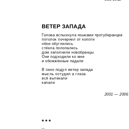
ВЕТЕР ЗАПАДА
Голова вспыхнула языками протуберанцев
потолок почернел от копоти
обои обуглились
стёкла полопались
дом заполнили новобранцы
Они подходили ко мне
и обожжённые падали
В окно подул ветер запада
мысль остудил а глаза
всё вытекали
капали
2001 — 2006
* * *