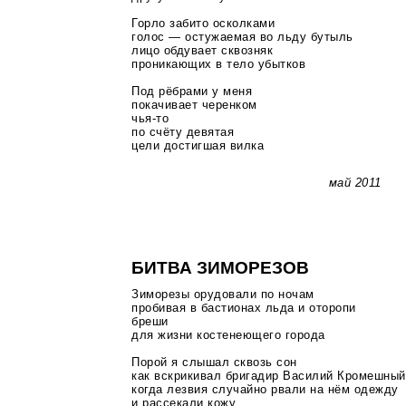
Горло забито осколками
голос — остужаемая во льду бутыль
лицо обдувает сквозняк
проникающих в тело убытков
Под рёбрами у меня
покачивает черенком
чья-то
по счёту девятая
цели достигшая вилка
май 2011
БИТВА ЗИМОРЕЗОВ
Зиморезы орудовали по ночам
пробивая в бастионах льда и оторопи
бреши
для жизни костенеющего города
Порой я слышал сквозь сон
как вскрикивал бригадир Василий Кромешный
когда лезвия случайно рвали на нём одежду
и рассекали кожу