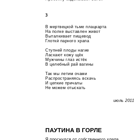
3
В мертвецкой тьме плацкарта
На полке выставлен живот
Выталкивает пищевод
Глотки́ парного храпа
Ступней плоды нагие
Ласкают кожу щёк
Мужчины глаз истёк
В целебный рай вагины
Так мы летим очами
Распространяясь вскачь
И цепкие причалы
Не можем отыскать
июль 2011
ПАУТИНА В ГОРЛЕ
Я проснулся от собственного храпа