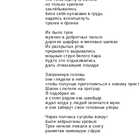
но только хрипели
захлёбывались
били себя кулаками в грудь
надеясь всколыхнуть
трахеи и бронхи
Их было трое
мужчин в добротных пальто
дорогих шарфах и меховых шапках
Из раскрытых ртов
прерывисто вырывались
мощные струи белого пара
будто это отдыхивались
даль отмахавшие лошади
Запрокинув головы
они глядели в небо
чтобы получше приготовиться к новому прист
Шапки слетели на тротуар
Я подобрал их
и стоял рядом как швейцар
ждал когда у людей окончатся муки
и они заберут свои головные уборы
Через полчаса сугробы вокруг
были забрызганы кровью
Трое ничком лежали в снегу
разметав намокшую сбрую