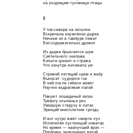
на уходящем туловище птицы
2
У пассажира на затылке
Вскричала изумлённо дырка
Ничком он в тамбуре лежит
Бессодержательно дрожит
Из дырки брызгается шум
Сиятельного экипажа
Копыта цокают и стража
Что изнутри взломала ум
Стрижей летящий храм и жабу
Выносит: судороги ток
В ней после гибели живёт
Научно вздрагивая лапой
Пакуют лошадиный запах
Тревогу осыпанья роз
Умершую старуху в латах
Эрекций многолетних гроздь
И вот нутро жжёт смерти луч
Испепелён пустеющий новатор
Но время — наилучший врач —
Пробоину заделывает ватой