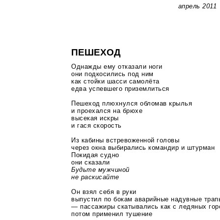
апрель 2011
ПЕШЕХОД
Однажды ему отказали ноги
они подкосились под ним
как стойки шасси самолёта
едва успевшего приземлиться
Пешеход плюхнулся обломав крылья
и проехался на брюхе
высекая искры
и гася скорость
Из кабины встревоженной головы
через окна выбирались командир и штурман
Покидая судно
они сказали
Будьте мужчиной
не раскисайте
Он взял себя в руки
выпустил по бокам аварийные надувные трап
— пассажиры скатывались как с ледяных го
потом применил тушение