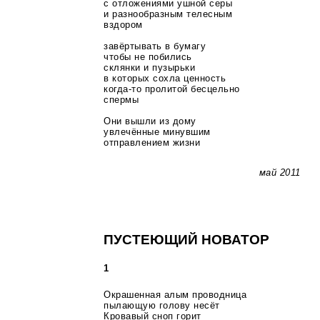
с отложениями ушной серы
и разнообразным телесным
вздором
завёртывать в бумагу
чтобы не побились
склянки и пузырьки
в которых сохла ценность
когда-то
пролитой бесцельно
спермы
Они вышли из дому
увлечённые минувшим
отправлением жизни
май 2011
ПУСТЕЮЩИЙ НОВАТОР
1
Окрашенная алым проводница
пылающую голову несёт
Кровавый сноп горит