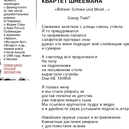
КВАРТЕТ ШНЕЕМАНА
бизнесе,
переводил
с французского
«Bitterer Schnee und Mond…»
(в том числе
документальные
Georg Trakl*
романы
А.Перрюшо
о Жорже Сёра
Снежинки залетали с улицы сквозь стёкла
и Анри Руссо).
Я то прищуривался
Публикации
то напряжённо пялился
в журналах
«Арион»,
салфеткой протирал очки
«Футурум Арт»,
думал что меня подводит моё слабеющее зр
«Воздух» и др.,
и сумерки
первая книга
стихов вышла
в 1996 году. Живет
А снегопад всё продолжался
в Москве.
На полу
Новая карта
на подоконнике
русской
на письменном столе
литературы
вырастали сугробы
Они НЕ ТАЯЛИ
Я позвал жену
и мы стали убирать их
достав лопатки из детства
уже повзрослевшего сына
Мы ссыпа́ли крупчатую пудру в ведро
и в дробности звука услышали подлость вто
Новейшее оружие
сказал я встревоженно
Комнатные растения умирали
с достоинством осанки