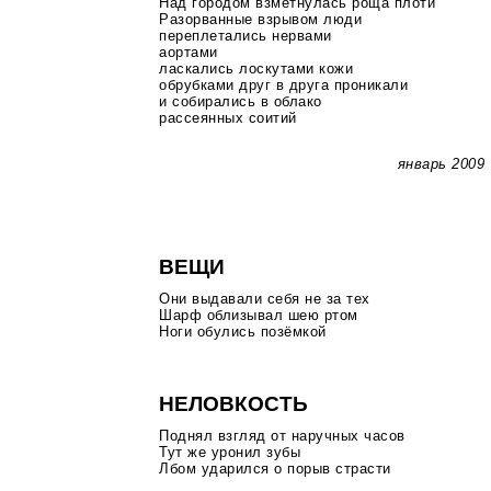
Над городом взметнулась роща плоти
Разорванные взрывом люди
переплетались нервами
аортами
ласкались лоскутами кожи
обрубками друг в друга проникали
и собирались в облако
рассеянных соитий
январь 2009
ВЕЩИ
Они выдавали себя не за тех
Шарф облизывал шею ртом
Ноги обулись позёмкой
НЕЛОВКОСТЬ
Поднял взгляд от наручных часов
Тут же уронил зубы
Лбом ударился о порыв страсти