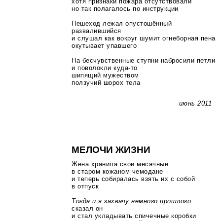
хотя признаки пожара отсутствовали
но так полагалось по инструкции
Пешеход лежал опустошённый
развалившийся
и слушал как вокруг шумит огнеборная пена
окутывает упавшего
На бесчувственные ступни набросили петли
и поволокли
куда-то
шипящий мужеством
ползучий шорох тела
июнь 2011
МЕЛОЧИ ЖИЗНИ
Жена хранила свои месячные
в старом кожаном чемодане
и теперь собиралась взять их с собой
в отпуск
Тогда и я захвачу немного прошлого
сказал он
и стал укладывать спичечные коробки