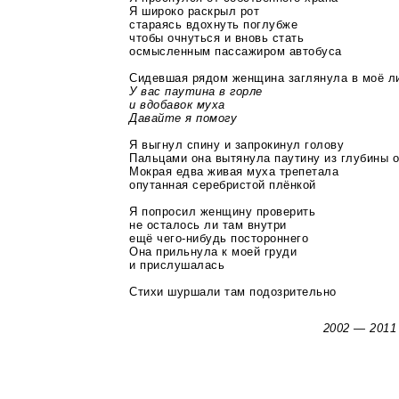
Я широко раскрыл рот
стараясь вдохнуть поглубже
чтобы очнуться и вновь стать
осмысленным пассажиром автобуса
Сидевшая рядом женщина заглянула в моё л
У вас паутина в горле
и вдобавок муха
Давайте я помогу
Я выгнул спину и запрокинул голову
Пальцами она вытянула паутину из глубины 
Мокрая едва живая муха трепетала
опутанная серебристой плёнкой
Я попросил женщину проверить
не осталось ли там внутри
ещё
чего-нибудь
постороннего
Она прильнула к моей груди
и прислушалась
Стихи шуршали там подозрительно
2002 — 2011