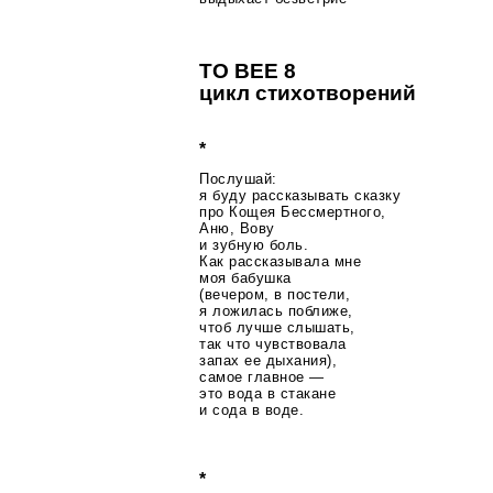
TO BEE 8
цикл стихотворений
*
Послушай:
я буду рассказывать сказку
про Кощея Бессмертного,
Аню, Вову
и зубную боль.
Как рассказывала мне
моя бабушка
(вечером, в постели,
я ложилась поближе,
чтоб лучше слышать,
так что чувствовала
запах ее дыхания),
самое главное —
это вода в стакане
и сода в воде.
*