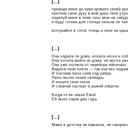
[…]
проводи меня до края кровати своей ру
протяни свою руку в мой день твое утро
поцелуй меня в темя тень мою не забуд
я буду готова для солнца сильна не тая
вслушайся в голос птицы в окне на кры
[…]
Она ходила по дому, искала носки и соб
Она хотела выйти из дома, не могла уж
Она уже отупела от перебора яблочных 
Видела свои плечи — так высоко подни
И локтями била себя под ребра,
Пела песню своей свободы,
И искала свои носки
И собачий паспорт в рыжей обертке.
Когда-то
ее звали Евой.
Ей было сорок два года.
[…]
Мама в детстве не баюкала, не говорил