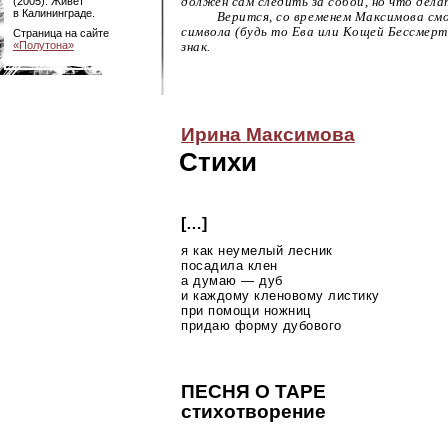
(2005). Живет
должен сам следить за собой, но что делат
в Калининграде.
Верится, со временем Максимова с
символа (будь то Ева или Кощей Бессмерт
Страница на сайте
«Полутона»
знак.
Ирина Максимова
Стихи
[…]
я как неумелый лесник
посадила клен
а думаю — дуб
и каждому кленовому листику
при помощи ножниц
придаю форму дубового
ПЕСНЯ О ТАРЕ
стихотворение