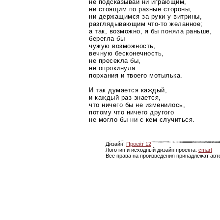
не подсказывай ни играющим,
ни стоящим по разные стороны,
ни держащимся за руки у витрины,
разглядывающим
что-то
желанное;
а так, возможно, я бы поняла раньше,
берегла бы
чужую возможность,
вечную бесконечность,
не пресекла бы,
не опрокинула
порхания и твоего мотылька.
И так думается каждый,
и каждый раз знается,
что ничего бы не изменилось,
потому что ничего другого
не могло бы ни с кем случиться.
Дизайн:
Проект 12
Логотип и исходный дизайн проекта:
cmart
Все права на произведения принадлежат авт