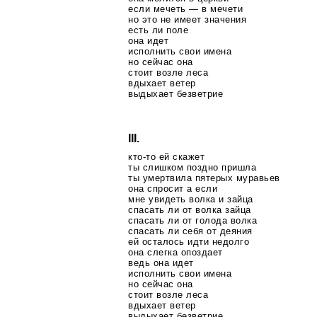
если мечеть — в мечети
но это не имеет значения
есть ли поле
она идет
исполнить свои имена
но сейчас она
стоит возле леса
вдыхает ветер
выдыхает безветрие
III.
кто-то
ей скажет
ты слишком поздно пришла
ты умертвила пятерых муравьев
она спросит а если
мне увидеть волка и зайца
спасать ли от волка зайца
спасать ли от голода волка
спасать ли себя от деяния
ей осталось идти недолго
она слегка опоздает
ведь она идет
исполнить свои имена
но сейчас она
стоит возле леса
вдыхает ветер
выдыхает безветрие