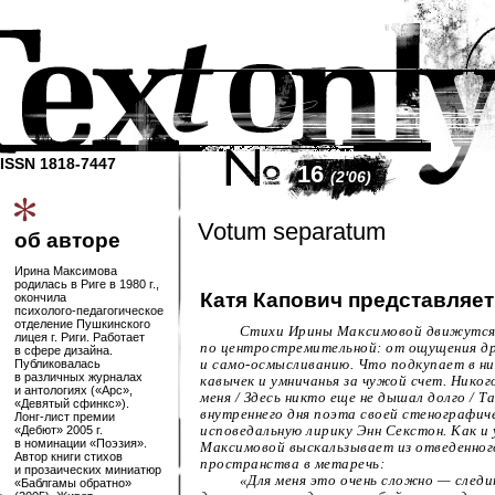
ISSN 1818-7447
16
(2'06)
Votum separatum
об авторе
Ирина Максимова
родилась в Риге в 1980 г.,
Катя Капович представляе
окончила
психолого-педагогическое
отделение Пушкинского
Стихи Ирины Максимовой движутся 
лицея г. Риги. Работает
по центростремительной: от ощущения др
в сфере дизайна.
Публиковалась
и
само-осмысливанию
. Что подкупает в н
в различных журналах
кавычек и умничанья за чужой счет. Никого
и антологиях («Арс»,
меня / Здесь никто еще не дышал долго / Т
«Девятый сфинкс»).
внутреннего дня поэта своей стенографич
Лонг-лист
премии
«Дебют» 2005 г.
исповедальную лирику Энн Секстон. Как и
в номинации «Поэзия».
Максимовой выскальзывает из отведенног
Автор книги стихов
пространства в метаречь:
и прозаических миниатюр
«Для меня это очень сложно — след
«Баблгамы обратно»