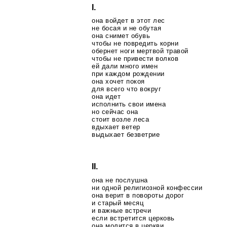
I.
она войдет в этот лес
не босая и не обутая
она снимет обувь
чтобы не повредить корни
обернет ноги мертвой травой
чтобы не привести волков
ей дали много имен
при каждом рождении
она хочет покоя
для всего что вокруг
она идет
исполнить свои имена
но сейчас она
стоит возле леса
вдыхает ветер
выдыхает безветрие
II.
она не послушна
ни одной религиозной конфессии
она верит в повороты дорог
и старый месяц
и важные встречи
если встретится церковь
она молится в церкви