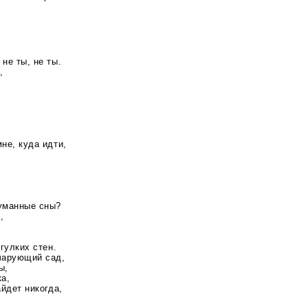
не ты, не ты.
,
не, куда идти,
уманные сны?
,
гулких стен.
чарующий сад,
ы,
а,
айдет никогда,
.