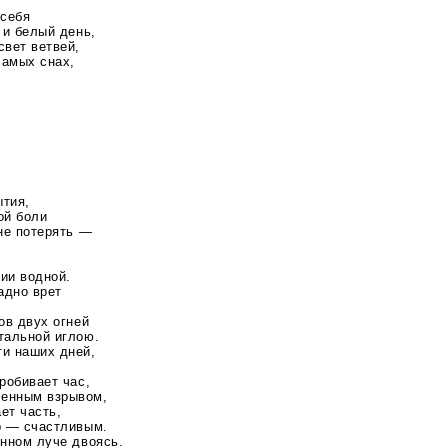
 себя
 и белый день,
свет ветвей,
самых снах,
ытия,
ой боли
 не потерять —
ии водной.
адно врет
ов двух огней
тальной иглою.
ти наших дней,
робивает час,
ленным взрывом,
ет часть,
р — счастливым.
онном луче двоясь.