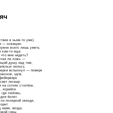
мяч
ствие в
чьем-то
уме).
и — освещен.
 нужно всего лишь уметь
 и
ком-то
еще.
 что мне надеть?
ятая ли ложь —
ющий душу над тем,
капелью лилось
умерки вспыхнул — померк
панское, шум,
 фейерверк
 свет погашу.
 на сотнях столбов,
, корабли.
 где любовь,
одня болит.
по полярной звезде,
горит
 нами, везде,
окой горы.