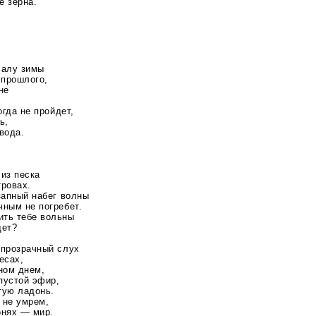
е зерна.
ачалу зимы
 прошлого,
не
огда не пройдет,
ь,
 вода.
 из песка
тровах.
запный набег волны
чным не погребет.
ить тебе вольны
дет?
 прозрачный слух
есах,
ном днем,
пустой эфир,
стую ладонь.
а не умрем,
онях — мир.