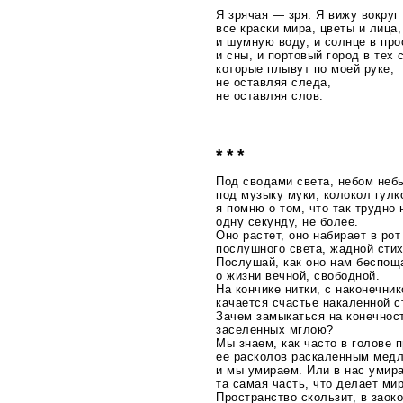
Я зрячая — зря. Я вижу вокруг
все краски мира, цветы и лица,
и шумную воду, и солнце в про
и сны, и портовый город в тех 
которые плывут по моей руке,
не оставляя следа,
не оставляя слов.
* * *
Под сводами света, небом неб
под музыку муки, колокол гулк
я помню о том, что так трудно
одну секунду, не более.
Оно растет, оно набирает в рот
послушного света, жадной стих
Послушай, как оно нам беспощ
о жизни вечной, свободной.
На кончике нитки, с наконечник
качается счастье накаленной с
Зачем замыкаться на конечнос
заселенных мглою?
Мы знаем, как часто в голове п
ее расколов раскаленным мед
и мы умираем. Или в нас умира
та самая часть, что делает ми
Пространство скользит, в заок