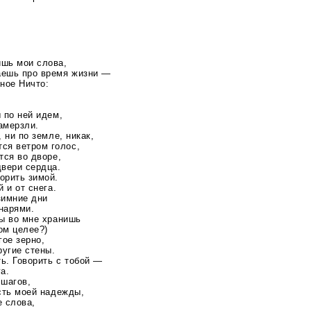
ишь мои слова,
аешь про время жизни —
нное Ничто:
 по ней идем,
амерзли.
, ни по земле, никак,
ся ветром голос,
тся во дворе,
двери сердца.
орить зимой.
й и от снега.
зимние дни
нарями.
ты во мне хранишь
том целее?)
ое зерно,
ругие стены.
ь. Говорить с тобой —
а.
 шагов,
есть моей надежды,
е слова,