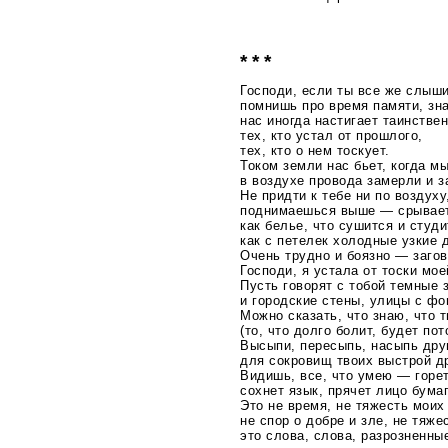
* * *
Господи, если ты все же слыш
помнишь про время памяти, зн
нас иногда настигает таинстве
тех, кто устал от прошлого,
тех, кто о нем тоскует.
Током земли нас бьет, когда мы
в воздухе провода замерли и з
Не придти к тебе ни по воздуху
поднимаешься выше — срывает
как белье, что сушится и студи
как с петелек холодные узкие 
Очень трудно и боязно — загов
Господи, я устала от тоски мое
Пусть говорят с тобой темные 
и городские стены, улицы с фо
Можно сказать, что знаю, что 
(то, что долго болит, будет по
Высыпи, пересыпь, насыпь друг
для сокровищ твоих выстрой д
Видишь, все, что умею — горет
сохнет язык, прячет лицо бумаг
Это не время, не тяжесть моих
не спор о добре и зле, не тяж
это слова, слова, разрозненны