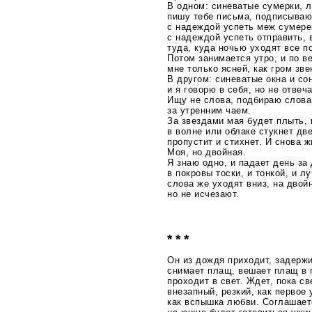
В одном: синеватые сумерки, л
пишу тебе письма, подписыва
с надеждой успеть меж сумере
с надеждой успеть отправить, в
туда, куда ночью уходят все п
Потом занимается утро, и по в
мне только ясней, как гром зв
В другом: синеватые окна и со
и я говорю в себя, но не отвеч
Ищу не слова, подбираю слова
за утренним чаем.
За звездами мая будет плыть, 
в волне или облаке стукнет дв
пропустит и стихнет. И снова ж
Моя, но двойная.
Я знаю одно, и падает день за
в покровы тоски, и тонкой, и л
слова же уходят вниз, на двой
но не исчезают.
* * *
Он из дождя приходит, задерж
снимает плащ, вешает плащ в 
проходит в свет. Ждет, пока с
внезапный, резкий, как первое 
как вспышка любви. Соглашает