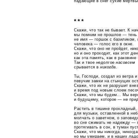
падающие в снег сухие мертвы
* * *
Скажи, что так не бывает. К н
мы помним не прошлое — тень
не имя — горшок с базиликом, 
человека — голос его в окне.
Скажи, что оно не пройдет, ник
но и оно проходит, как этот ден
как эта память, как в раковине
Так и твое недолгое
насовсем
срывается в
никогда
.
Ты, Господи, создал из ветра и
певучие замки на стынущих ос
Скажи, что их не разрушит вне
и время под новым слоем песо
Скажи, что мы будем… Мы вер
и будущему, которое — не при
Растить в тишине прохладный,
для музыки, оставленной в неб
молчать о заветном, о заповед
во сне сжимать не надежду — 
протягивать в сон, в туман пу
Скажи, что мы никогда, никогд
но мы умираем, и в наших лад