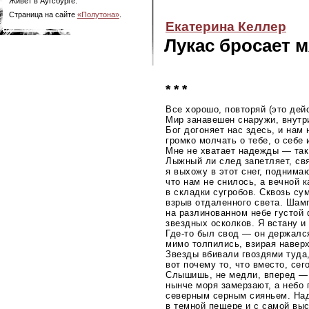
Живет в Аугсбурге.
Страница на сайте
«Полутона»
.
Екатерина Келлер
Лукас бросает 
* * *
Все хорошо, повторяй (это дей
Мир занавешен снаружи, внутр
Бог догоняет нас здесь, и нам
громко молчать о тебе, о себе
Мне не хватает надежды — так
Лыжный ли след запетляет, св
я выхожу в этот снег, поднима
что нам не снилось, а вечной 
в складки сугробов. Сквозь с
взрыв отдаленного света. Шам
на разлинованном небе густой
звездных осколков. Я встану и
Где-то
был свод — он держался
мимо толпились, взирая наверх
Звезды вбивали гвоздями туда,
вот почему то, что вместо, сег
Слышишь, не медли, вперед — 
нынче моря замерзают, а небо 
северным серным сияньем. Над
в темной пещере и с самой выс