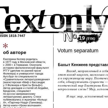
ISSN 1818-7447
19
(5'06)
Votum separatum
об авторе
Екатерина Келлер родилась
в 1977 году в Московской области,
Бахыт Кенжеев представ
с 2000 г. в Германии. Окончила
историко-филологический
факультет
РГГУ (диплом по ранней прозе
Взгляд, направленный в себ
Фолкнера) и университет города
этот взгляд нацелен, насколько с
Аугсбург по специальности
а к окружающему миру. Поэтичес
«Сравнительное литературоведение»
себя, обнаруживать сущности — 
(магистерская «Миф о Кассандре
у У.Фолкнера и Кристы Вольф»).
поэтический мир Екатерины Келл
Автор докладов и статей об Апдайке,
непросохшие слезы? Мир, исполн
Бродском, специалист
по
русско-американскому
И еще: мир, исполненный ч
литературному диалогу. Стихи
публиковались в журналах «Кольцо
А»,
«Партнер-Норд»
(Ганновер).
Автор книги «Уроки молчания».