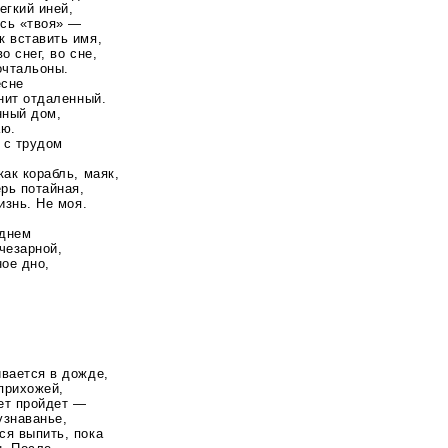
егкий иней,
юсь «твоя» —
к вставить имя,
о снег, во сне,
очтальоны.
есне
енит отдаленный.
нный дом,
аю.
 с трудом
как корабль, маяк,
ерь потайная,
изнь. Не моя.
 днем
учезарной,
ное дно,
ивается в дожде,
прихожей,
вет пройдет —
узнаванье,
ся выпить, пока