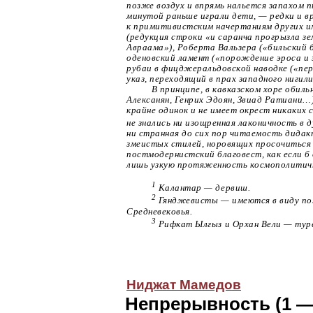
позже воздух и впрямь нальется запахом п
минутой раньше играли дети, — редки и в
к примитивистским начертаниям других и
(редукция строки «и саранча прогрызла з
Авраама»), Роберта Вальзера («бильский б
оденовский ламент («порождение эроса и 
рубаи в фицджеральдовской наводке («пер
указ, переходящий в прах западного нигили
В принципе, в кавказском хоре обиль
Алексанян, Генрих Эдоян, Звиад Ратиани
крайне одинок и не имеет окрест никаких с
не знались ни изощренная лаконичность в 
ни странная до сих пор читаемость дидакт
змеистых стилей, норовящих просочиться
постмодернистский благовест, как если б
лишь узкую протяженность космополитичн
1
Калантар — дервиш.
2
Гянджевисты — имеются в виду п
Средневековья.
3
Рифкат Ылгыз и Орхан Вели — туре
Ниджат Мамедов
Непрерывность (1 —