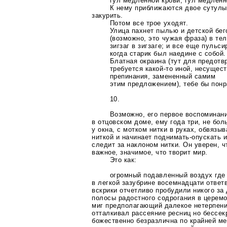
гул медленной крови, гул медленн
К нему приближаются двое сутулы
закурить.
Потом все трое уходят.
Улица пахнет пылью и детской бег
(возможно, это чужая фраза) в те
зигзаг в зигзаге; и все еще пульси
когда старик был наедине с собой.
Блатная окраина (тут для предот
требуется
какой-то
иной, несущес
препинания, замененный самим
этим предложением), тебе бы понр
10.
Возможно, его первое воспоминани
в отцовском доме, ему года три, не бо
у окна, с мотком нитки в руках, обвязы
ниткой и начинает
поднимать-опускать
и
следит за наклоном нитки. Он уверен, ч
важное, значимое, что творит мир.
Это как:
огромный подавленный воздух где
в легкой зазубрине восемнадцати ответ
вскрики отчетливо пробудили никого за
полосы радостного содрогания в церемо
миг предполагающий далекое нетерпени
отталкивал рассеяние ресниц но бессек
божественно безразлична по крайней м