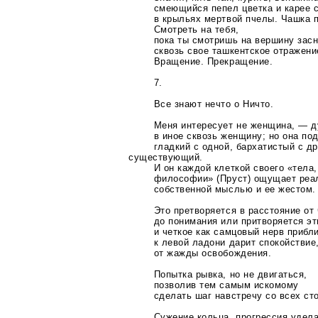
смеющийся пепел цветка и карее 
в крыльях мертвой пчелы. Чашка 
Смотреть на тебя,
пока ты смотришь на вершину зас
сквозь свое ташкентское отражени
Вращение. Прекращение.
7.
Все знают нечто о Ничто.
Меня интересует не женщина, — д
в иное сквозь женщину; но она по
гладкий с одной, бархатистый с др
существующий.
И он каждой клеткой своего «тела
философии» (Пруст) ощущает реа
собственной мыслью и ее жестом.
Это претворяется в расстояние от
до понимания или притворяется эт
и четкое как самцовый нерв прибл
к левой ладони дарит спокойствие
от жажды освобождения.
Попытка рывка, но не двигаться,
позволив тем самым искомому
сделать шаг навстречу со всех ст
Сужение кольца, прогрессия удела