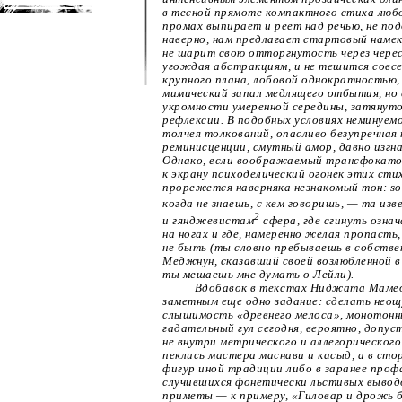
в тесной прямоте компактного стиха люб
промах выпирает и реет над речью, не под
наверно, нам предлагает стартовый намек
не шарит свою отторгнутость через чере
угождая абстракциям, и не тешится совс
крупного плана, лобовой однократностью, 
мимический запал медлящего отбытия, но
укромности умеренной середины, затянут
рефлексии. В подобных условиях неминуем
толчея толкований, опасливо безупречная
реминисценции, смутный амор, давно изгна
Однако, если воображаемый трансфокато
к экрану психоделический огонек этих сти
прорежется наверняка незнакомый тон: sol
когда не знаешь, с кем говоришь, — та из
2
и гянджевистам
сфера, где сгинуть озна
на ногах и где, намеренно желая пропаст
не быть (ты словно пребываешь в собствен
Меджнун, сказавший своей возлюбленной в
ты мешаешь мне думать о Лейли).
Вдобавок в текстах Ниджата Маме
заметным еще одно задание: сделать неощ
слышимость «древнего мелоса», монотонн
гадательный гул сегодня, вероятно, допу
не внутри метрического и аллегорическог
пеклись мастера маснави и касыд, а в ст
фигур иной традиции либо в заранее проф
случившихся фонетически льстивых вывод
приметы — к примеру, «Гиловар и дрожь б