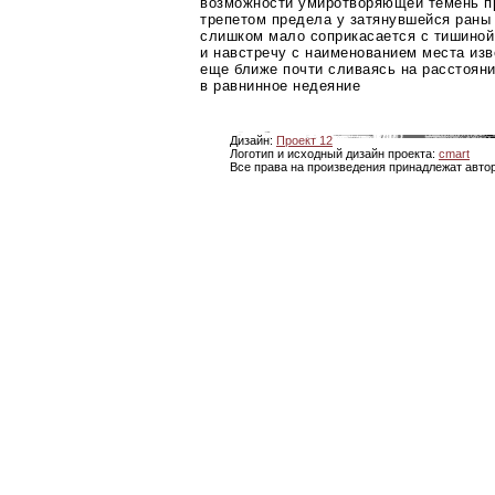
возможности умиротворяющей темень п
трепетом предела у затянувшейся раны
слишком мало соприкасается с тишиной
и навстречу с наименованием места из
еще ближе почти сливаясь на расстоян
в равнинное недеяние
Дизайн:
Проект 12
Логотип и исходный дизайн проекта:
cmart
Все права на произведения принадлежат авто