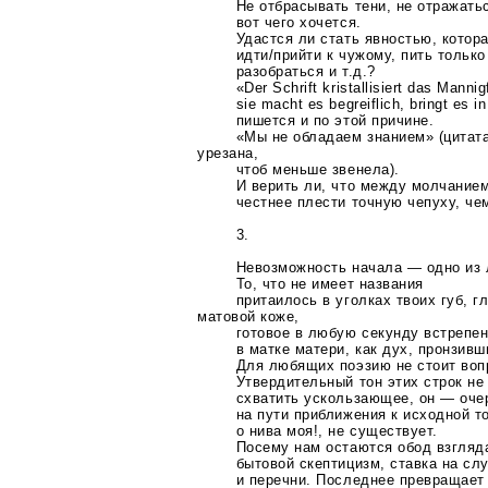
Не отбрасывать тени, не отражать
вот чего хочется.
Удастся ли стать явностью, котор
идти/прийти к чужому, пить только
разобраться и т.д.?
«Der Schrift kristallisiert das Mannigf
sie macht es begreiflich, bringt es in
пишется и по этой причине.
«Мы не обладаем знанием» (цитата
урезана,
чтоб меньше звенела).
И верить ли, что между молчанием
честнее плести точную чепуху, че
3.
Невозможность начала — одно из 
То, что не имеет названия
притаилось в уголках твоих губ, г
матовой коже,
готовое в любую секунду встрепен
в матке матери, как дух, пронзив
Для любящих поэзию не стоит воп
Утвердительный тон этих строк не
схватить ускользающее, он — оче
на пути приближения к исходной то
о нива моя!, не существует.
Посему нам остаются обод взгляд
бытовой скептицизм, ставка на сл
и перечни. Последнее превращает 