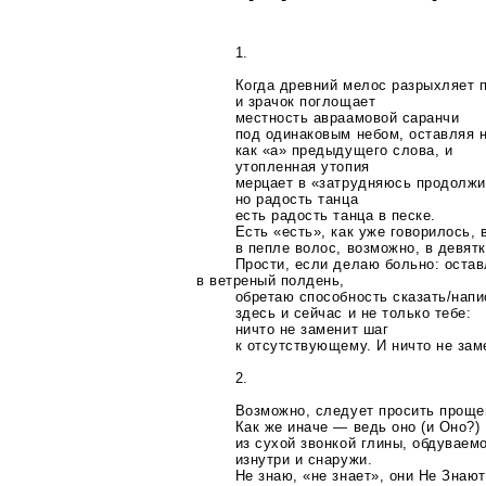
1.
Когда древний мелос разрыхляет 
и зрачок поглощает
местность авраамовой саранчи
под одинаковым небом, оставляя 
как «а» предыдущего слова, и
утопленная утопия
мерцает в «затрудняюсь продолжи
но радость танца
есть радость танца в песке.
Есть «есть», как уже говорилось, 
в пепле волос, возможно, в девятк
Прости, если делаю больно: остав
в ветреный полдень,
обретаю способность сказать/напи
здесь и сейчас и не только тебе:
ничто не заменит шаг
к отсутствующему. И ничто не зам
2.
Возможно, следует просить проще
Как же иначе — ведь оно (и Оно?)
из сухой звонкой глины, обдуваем
изнутри и снаружи.
Не знаю, «не знает», они Не Знают