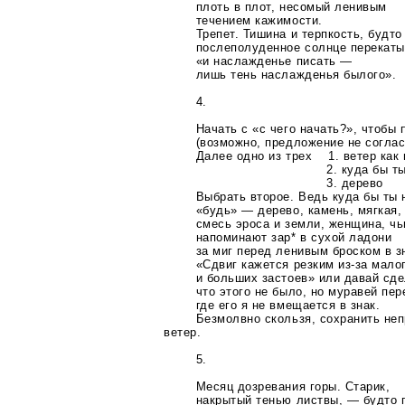
плоть в плот, несомый ленивым
течением кажимости.
Трепет. Тишина и терпкость, будто
послеполуденное солнце перекаты
«и наслажденье писать —
лишь тень наслажденья былого».
4.
Начать с «с чего начать?», чтобы
(возможно, предложение не соглас
Далее одно из трех 1. ветер как 
2. куда бы ты ни о
3. дерево
Выбрать второе. Ведь куда бы ты 
«будь» — дерево, камень, мягкая,
смесь эроса и земли, женщина, ч
напоминают зар*
в сухой ладони
за миг перед ленивым броском в з
«Сдвиг кажется резким
из-за
малог
и больших застоев» или давай сде
что этого не было, но муравей пер
где его я не вмещается в знак.
Безмолвно скользя, сохранить неп
ветер.
5.
Месяц дозревания горы. Старик,
накрытый тенью листвы, — будто 