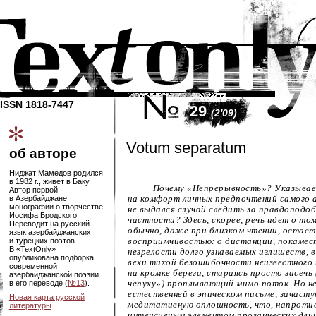
ISSN 1818-7447
29
(2'09)
Votum separatum
об авторе
Ниджат Мамедов родился
в 1982 г., живет в Баку.
Почему «Непрерывность»? Указывает
Автор первой
в Азербайджане
на комфорт личных предпочтений самого 
монографии о творчестве
не выдался случай следить за правдоподо
Иосифа Бродского.
частности? Здесь, скорее, речь идет о то
Переводит на русский
обычно, даже при
близком чтении
, остае
язык азербайджанских
и турецких поэтов.
восприимчивостью: о дистанции, покаме
В «TextOnly»
незрелости долго узнаваемых излишеств, в
опубликована подборка
вехи тихой безошибочности неизвестного
современной
на кромке берега, стараясь просто засечь
азербайджанской поэзии
в его переводе (
№13
).
чепуху») проплывающий мимо поток. Но
н
естественней в эпическом письме, зачас
Новая карта русской
медитативную оплошность, что, напротив
литературы
интенсивным элементом прозаических длин