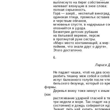
выплеснуто на берег собственным
напевает вязнущие в зное слова:
полная серьезность.
Горá — азерб., неспелый виноград,
одинокая птица, промельк остави
и черствым облаком,
мгновенье спустя, в надкрышье со
опознаётся в удода.
Безветрие детских рубашек
на бельевой веревке, персик
в протянутой руке сестры.
«Мир» место контаминаций, а ми
поймем, что знали друг о друге».
Этого достаточно.
6.
Ларисе 
Не падает чашка, чтоб на два оск
разбить тишину меж собой и собо
испуг балконного голубя после чт
бильского безумца, который со вр
формы.
Деревья внизу тоже никнут к ины
(как
растягивание ударной гласной в т
три недели и море. Так гладят на 
состояние) и дождь собирается ид
Значит, пить чай, курить, вспомин