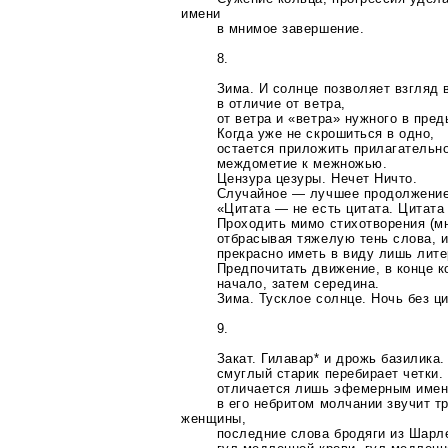
имени
в мнимое завершение.
8.
Зима. И солнце позволяет взгляд в
в отличие от ветра,
от ветра и «ветра» нужного в пред
Когда уже не скрошиться в одно,
остается приложить прилагательно
междометие к межножью.
Цензура цезуры. Нечет Ничто.
Случайное — лучшее продолжение.
«Цитата — не есть цитата. Цитата
Проходить мимо стихотворения (м
отбрасывая тяжелую тень слова, и,
прекрасно иметь в виду лишь лите
Предпочитать движение, в конце к
начало, затем середина.
Зима. Тусклое солнце. Ночь без ци
9.
Закат. Гилавар*
и дрожь базилика.
смуглый старик перебирает четки.
отличается лишь эфемерным имене
в его небритом молчании звучит т
женщины,
последние слова бродяги из Шарле