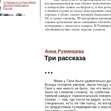
Страница в студии Новой
воспринимается не как единое повествован
литературной карты
и концом (та самая «история»), а как цепо
России
в данном случае не плохо (как принято счи
хорошо. Сейчас скажу жуткую банальность
90, а лучше сказать, 99 процентов време
именно цепочками мало связанных эпизодов
историями с началом и концом. И Румянце
обстоятельство очень хорошо уловила.
Анна Румянцева
Три рассказа
* * *
Мама у Гали была удивительно до
Всегда готовила завтрак, мыла посуду 
Гали у нее никого не было, так что мыт
было не слишком сложно), по субботам
тряпкой каждую горизонтальную поверх
полках — там, где почти не видно, если
специально, есть ли там пыль), по вос
по продуктовым супермаркетам и покуп
(не свое — галино).