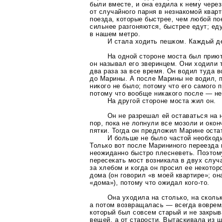
были вместе, и она ездила к нему через
от случайного парня в незнакомой квар
поезда, которые быстрее, чем любой по
сильнее разгоняются, быстрее едут; ед
в нашем метро.
И стала ходить пешком. Каждый де
На одной стороне моста был прию
он называл его зверинцем. Они ходили 
два раза за все время. Он водил туда в
до Марины. А после Марины не водил, 
никого не было; потому что его самого
потому что вообще никакого после — не
На другой стороне моста жил он.
Он не разрешал ей оставаться на 
пор, пока не лопнули все мозоли и око
пятки. Тогда он предложил Марине оста
И больше не было частой необходи
Только вот после Марининого переезда
неожиданно быстро плесневеть. Поэтом
пересекать мост возникала в двух случ
за хлебом и когда он просил ее некотор
дома (он говорил «в моей квартире»; о
«дома»), потому что ожидал
кого-то
.
Она уходила на столько, на сколь
а потом возвращалась — всегда воврем
который был совсем старый и не закры
вещей, а от старости. Вытаскивала из 