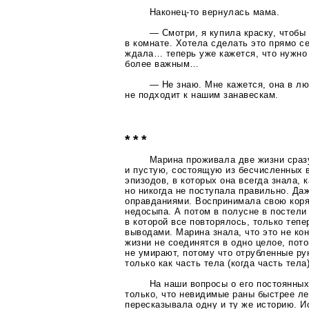
Наконец-то
вернулась мама.
— Смотри, я купила краску, чтобы
в комнате. Хотела сделать это прямо се
ждала… теперь уже кажется, что нужно
более важным…
— Не знаю. Мне кажется, она в л
не подходит к нашим занавескам.
* * *
Марина проживала две жизни сраз
и пустую, состоящую из бесчисленных в
эпизодов, в которых она всегда знала, 
но никогда не поступала правильно. Да
оправданиями. Воспринимала свою коря
недосыпа. А потом в полусне в постели
в которой все повторялось, только теп
выводами. Марина знала, что это не кон
жизни не соединятся в одно целое, пот
не умирают, потому что отрубленные р
только как часть тела (когда часть тела)
На наши вопросы о его постоянны
только, что невидимые раны быстрее ле
пересказывала одну и ту же историю. И