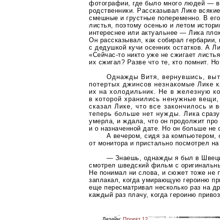
фотографии, где было много людей — в
родственники. Рассказывал Лике всякие
смешные и грустные попеременно. В его
листья, поэтому осенью и летом истори
интереснее или актуальнее — Лика плох
Он рассказывал, как собирал гербарии, 
с дедушкой кучи осенних остатков. А Л
«Сейчас-то
никто уже не сжигает листья
их сжигал? Разве что те, кто помнит. Но
Однажды Витя, вернувшись, вы
потертых джинсов незнакомые Лике 
их на холодильник. Не в железную к
в которой хранились ненужные вещи, 
сказал Лике, что все закончилось и 
теперь больше нет нужды. Лика сразу
умерла, и ждала, что он продолжит про
и о назначенной дате. Но он больше не 
А вечером, сидя за компьютером, 
от монитора и пристально посмотрел на
— Знаешь, однажды я был в Швеци
смотрел шведский фильм с оригинальн
Не понимал ни слова, и сюжет тоже не 
заплакал, когда умирающую героиню пр
еще пересматривал несколько раз на др
каждый раз плачу, когда героиню привоз
Дизайн:
Проект 12