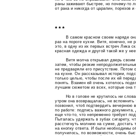
раны заживают быстрее, но
почему-то
л
от рака и никогда от царапин, порезов 
* * *
В самом красном своем наряде он
раз на пороге кухни. Витя, конечно, не 
это, в одну из их первых встреч Лика ск
красная одежда и другой такой же у нее
Витя молча открывал дверь своим
затем, чтобы резкие непродолжительны
не предваряли его присутствие. Потом 
на кухне. Он рассказывал истории, под
только целью, чтобы после их ей перед
понять. Взамен ей очень хотелось под
лучшим сюжетом из всех, которые она т
Но в голове не крутилось ни слов
утром она возвращалась, не вспомнить 
позвонил, чтоб подтвердить вечернюю в
по работе: подпись важного документа,
еще
что-то
, что непременно требует по
Пыталась удержать в зубах сигарету, 
расстегнуть молнию на сумке, достать 
на кнопку ответа. И были необходимы об
получилось, по возможности, очень быс