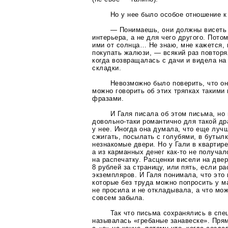
Но у нее было особое отношение к
— Понимаешь, они должны висеть 
интерьера, а не для чего другого. Пото
ими от солнца… Не знаю, мне кажется, 
покупать жалюзи, — всякий раз повторя
когда возвращалась с дачи и видела на
складки.
Невозможно было поверить, что о
можно говорить об этих тряпках такими
фразами.
И Галя писала об этом письма, но
довольно-таки
романтично для такой др
у нее. Иногда она думала, что еще луч
сжигать, посылать с голубями, в бутыл
незнакомые двери. Но у Гали в квартире
а из карманных денег
как-то
не получал
на распечатку. Расценки висели на две
8 рублей за страницу, или пять, если 
экземпляров. И Галя понимала, что это
которые без труда можно попросить у м
не просила и не откладывала, а что мо
совсем забыла.
Так что письма сохранялись в спе
называлась «гребаные занавеске». Пря