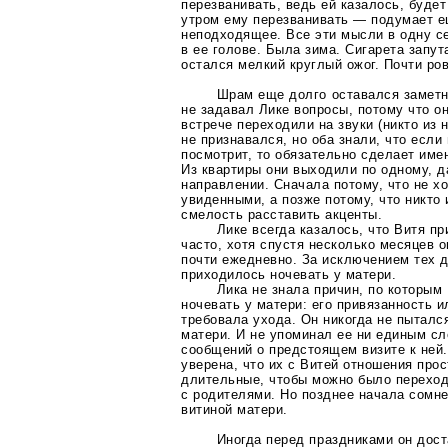
перезванивать, ведь ей казалось, будет
утром ему перезванивать — подумает 
неподходящее. Все эти мысли в одну с
в ее голове. Была зима. Сигарета запу
остался мелкий круглый ожог. Почти ро
Шрам еще долго оставался заметн
не задавал Лике вопросы, потому что о
встрече переходили на звуки (никто из 
не признавался, но оба знали, что если
посмотрит, то обязательно сделает имен
Из квартиры они выходили по одному, 
направлении. Сначала потому, что не х
увиденными, а позже потому, что никто 
смелость расставить акценты.
Лике всегда казалось, что Витя п
часто, хотя спустя несколько месяцев 
почти ежедневно. За исключением тех д
приходилось ночевать у матери.
Лика не знала причин, по которым
ночевать у матери: его привязанность и
требовала ухода. Он никогда не пыталс
матери. И не упоминал ее ни единым с
сообщений о предстоящем визите к ней
уверена, что их с Витей отношения про
длительные, чтобы можно было переход
с родителями. Но позднее начала сомн
витиной матери.
Иногда перед праздниками он дос