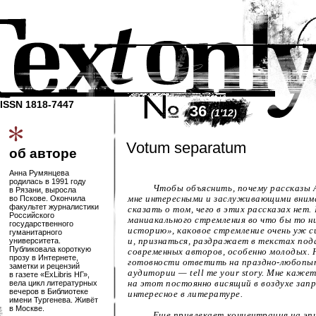
ISSN 1818-7447
36
(1'12)
Votum separatum
об авторе
Анна Румянцева
родилась в 1991 году
Чтобы объяснить, почему рассказы
в Рязани, выросла
во Пскове. Окончила
мне интересными и заслуживающими внима
факультет журналистики
сказать о том, чего в этих рассказах нет
Российского
маниакального стремления во что бы то н
государственного
историю», каковое стремление очень уж 
гуманитарного
университета.
и, признаться, раздражает в текстах по
Публиковала короткую
современных авторов, особенно молодых. 
прозу в Интернете,
готовности ответить на
праздно-любоп
заметки и рецензий
аудитории — tell me your story. Мне каже
в газете «ExLibris НГ»,
вела цикл литературных
на этот постоянно висящий в воздухе запр
вечеров в Библиотеке
интересное в литературе.
имени Тургенева. Живёт
в Москве.
Еще привлекает концентрация на эпи