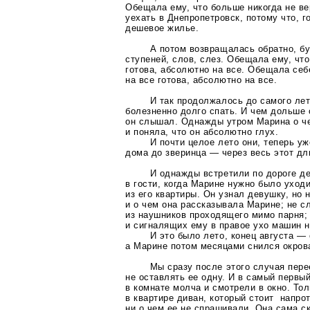
Обещала ему, что больше никогда не в
уехать в Днепропетровск, потому что, г
дешевое жилье.
А потом возвращалась обратно, бу
ступеней, слов, слез. Обещала ему, что
готова, абсолютно на все. Обещала себ
на все готова, абсолютно на все.
И так продолжалось до самого лет
болезненно долго спать. И чем дольше 
он слышал. Однажды утром Марина о
ч
и поняла, что он абсолютно глух.
И почти целое лето они, теперь уж
дома до зверинца — через весь этот дл
И однажды встретили по дороге д
в гости, когда Марине нужно было уход
из его квартиры. Он узнал девушку, но 
и о чем она рассказывала Марине; не 
из наушников проходящего мимо парня;
и сигналящих ему в правое ухо машин 
И это было лето, конец августа —
а Марине потом месяцами снился окров
Мы сразу после этого случая пере
не оставлять ее одну. И в самый первы
в комнате молча и смотрели в окно. Тол
в квартире диван, который стоит напро
ни о чем ее не спрашивали. Она сама с