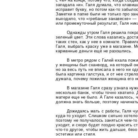
с «е» на конце, потому что, когда созда
западала «и». Галя думала, что клавиша
исправит букву, но потом
как-то
забылос
Заметки в папке были не только про зан
выходило, что «гребаные занавеске» —
или промежуточный результат, Галя ник
Однажды утром Галя решила покра
зеленый цвет. Эти слова казались дос
таких стен, как у нее в комнате. Прави
Галя, выбрать краску уже в магазине. М
карманные деньги ещё не разошлись.
В метро рядом с Галей ехала пож
у женщины был сканворд, на который о
но за весь путь не вписала в него ни о
была картинка галстука, и от нее стрел
думала, почему пожилая женщина его не
В магазине Галя сразу узнала нуж
несколько банок, чтобы точно хватило.
матери еще не было. А Гале казалось, ч
должна знать больше, поэтому начинать
Дожидаясь мать с работы, Галя чу
куда-то
уходит. Слишком сильно хотело
поэтому не получалось заняться
чем-то
уходит, и скоро будет поздно красить с
что-то
другое, чтобы жить дальше, безо
эстетики или стиля.