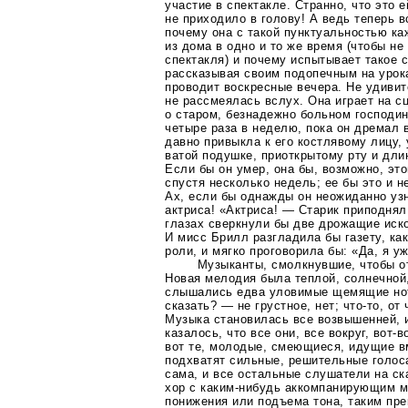
участие в спектакле. Странно, что это 
не приходило в голову! А ведь теперь в
почему она с такой пунктуальностью к
из дома в одно и то же время (чтобы не
спектакля) и почему испытывает такое 
рассказывая своим подопечным на урока
проводит воскресные вечера. Не удиви
не рассмеялась вслух. Она играет на с
о старом, безнадежно больном господин
четыре раза в неделю, пока он дремал 
давно привыкла к его костлявому лицу,
ватой подушке, приоткрытому рту и дли
Если бы он умер, она бы, возможно, это
спустя несколько недель; ее бы это и н
Ах, если бы однажды он неожиданно узн
актриса! «Актриса! — Старик приподнял
глазах сверкнули бы две дрожащие иск
И мисс Брилл разгладила бы газету, как
роли, и мягко проговорила бы: «Да, я у
Музыканты, смолкнувшие, чтобы от
Новая мелодия была теплой, солнечной,
слышались едва уловимые щемящие но
сказать? — не грустное, нет;
что-то
, от
Музыка становилась все возвышенней, и
казалось, что все они, все вокруг,
вот-в
вот те, молодые, смеющиеся, идущие в
подхватят сильные, решительные голоса
сама, и все остальные слушатели на с
хор с
каким-нибудь
аккомпанирующим мо
понижения или подъема тона, таким пр