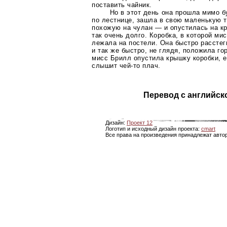
поставить чайник.
Но в этот день она прошла мимо б
по лестнице, зашла в свою маленькую 
похожую на чулан — и опустилась на к
так очень долго. Коробка, в которой ми
лежала на постели. Она быстро расстег
и так же быстро, не глядя, положила го
мисс Брилл опустила крышку коробки, е
слышит
чей-то
плач.
Перевод с английск
Дизайн:
Проект 12
Логотип и исходный дизайн проекта:
cmart
Все права на произведения принадлежат авто