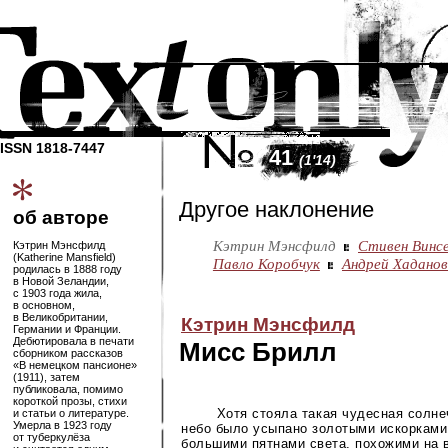
ISSN 1818-7447
41
(1'14)
Другое наклонение
об авторе
Кэтрин Мэнсфилд
Стивен Винс
Кэтрин Мэнсфилд
(Katherine Mansfield)
Павло Коробчук
Андрей Хаданов
родилась в 1888 году
в Новой Зеландии,
с 1903 года жила,
в основном,
в Великобритании,
Кэтрин Мэнсфилд
Германии и Франции.
Дебютировала в печати
Мисс Брилл
сборником рассказов
«В немецком пансионе»
(1911), затем
публиковала, помимо
короткой прозы, стихи
Хотя стояла такая чудесная солне
и статьи о литературе.
Умерла в 1923 году
небо было усыпано золотыми искорками
от туберкулёза
большими пятнами света, похожими на