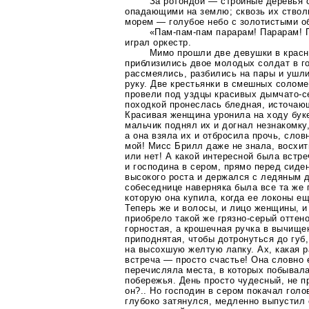
За ротондой — стройные деревья 
опадающими на землю; сквозь их ствол
морем — голубое небо с золотистыми о
«Пам-пам-пам парарам! Парарам! 
играл оркестр.
Мимо прошли две девушки в красн
приблизились двое молодых солдат в г
рассмеялись, разбились на пары и ушли
руку. Две крестьянки в смешных солом
провели под уздцы красивых
дымчато-с
походкой пронеслась бледная, источаю
Красивая женщина уронила на ходу бук
мальчик поднял их и догнал незнакомку,
а она взяла их и отбросила прочь, сло
мой! Мисс Брилл даже не знала, восхи
или нет! А какой интересной была встр
и господина в сером, прямо перед сид
высокого роста и держался с ледяным д
собеседнице наверняка была все та же 
которую она купила, когда ее локоны е
Теперь же и волосы, и лицо женщины, и
приобрело такой же
грязно-серый
оттено
горностая, а крошечная ручка в вычище
приподнятая, чтобы дотронуться до губ
на высохшую желтую лапку. Ах, какая р
встреча — просто счастье! Она словно 
перечисляла места, в которых побывала
побережья. День просто чудесный, не п
он?.. Но господин в сером покачал голо
глубоко затянулся, медленно выпустил