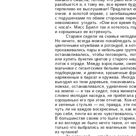
разобьются и, к тому же, все время буд
терпеливо ее выслушивал! Предлагал е
очков: в золотой оправе, с загибающим
с подушечками по обеим сторонам перен
невозможно угодить. «Они все время б
с носа!». Мисс Брилл так и хотелось по
и хорошенько ее встряхнуть.
Старики сидели на скамье неподви
Но ничего, всегда можно понаблюдать з
цветочными клумбами и ротондой, в кот
прохаживались пары и небольшие групп
останавливались, чтобы поговорить, по
или купить букетик цветов у старого ни
лоток к ограде. Между взрослыми, сме
мальчики с гигантскими белыми шелков
подбородком, и девочки, крошечные фра
наряженные в бархат и кружева. Иногд
выходил из тени деревьев, покачиваясь
ножках, останавливался, удивленно ос
на землю — и так и сидел, пока миниат
словно молодая наседка, не прибегала 
хорошенько его при этом отчитав.
Кое-к
и зеленых стульях — но, правда, эти 
чуть ли не каждое воскресенье, и, как
про себя, почти во всех чувствовалось
В большинстве своем это были старики
и во взгляде их было нечто такое, от че
только что выбрались из маленьких тем
из чуланов!