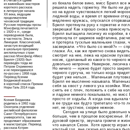
и считается одним
из бокала белое вино, мисс Брилл все 
из важнейших мастеров
решила надеть горжетку. Не было ни ду
короткого рассказа
в литературе начала
но на вдохе чувствовался легкий морозе
XX века, ведущим
ледяной воды, и время от времени
отку
продолжателем
медленно кружась, опускался оторвавши
чеховской традиции.
Брилл протянула руку к горжетке и пог
Русские переводы прозы
Мэнсфилд печатаются
зверюшка! Как хорошо снова прикоснуть
с
1920-х
гг., среди
Брилл вытащила лисичку из коробки, в 
переводчиков была,
отряхнула от шариков нафталина, расч
в частности, Эльга
и протерла тусклые маленькие глазки, 
Линецкая. Классический,
зачастую входящий
засверкали. «Что было со мной?» — сп
в школьную программу
глазки. Ах, как же приятно снова видеть
англоязычных стран
смотрит на нее, лежа на красном пухово
рассказ Мэнсфилд «Мисс
носик, сделанный из
какого-то
черного 
Брилл» (1920) был
переведён тогда же
довольно непрочно. Наверное, лисичка
Петром Охрименко
Но ничего — нужно будет просто закреп
и не переиздавался
черного сургуча, но только когда придет
по-русски
с 1958 года.
будет уже нельзя… Маленькая плутовка
Перевод Ксении
Богдановой вошёл
Брилл ее мысленно называла. Маленьк
в короткий список Премии
себя за хвост у левого уха хозяйки. Ми
Норы Галь 2014 года.
снять ее с плеч, положить к себе на ко
и ладони немного покалывало, но мисс 
просто от ходьбы. А когда она вдыхала
Ксения Богданова
в ее груди как будто трепетало
что-то
ле
родилась в 1992 году.
Окончила отделение
нет, не грустное, скорее нежное.
английской филологии
Сегодня на улице было довольно 
Санкт-Петербургского
больше, чем в прошлое воскресенье. И 
университета, там же
духовой оркестр, звучала громче и жиз
продолжает образование
в магистратуре. Перевод
что начался Сезон. Хотя оркестр играл
рассказа Кэтрин
круглый год, вне сезона его музыка был