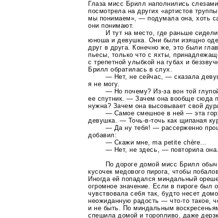
Глаза мисс Брилл наполнились слезами,
посмотрела на других «артистов труппы
мы понимаем», — подумала она, хоть са
они понимают.
И тут на место, где раньше сидел
юноша и девушка. Они были изящно од
друг в друга. Конечно же, это были гла
пьесы, только что с яхты, принадлежа
с трепетной улыбкой на губах и беззвуч
Брилл обратилась в слух.
— Нет, не сейчас, — сказала деву
я не могу.
— Но почему?
Из-за
вон той глупо
ее спутник. — Зачем она вообще сюда 
нужна? Зачем она высовывает свой дур
— Самое смешное в ней — эта гор
девушка. — Точь-в-точь как щипаная ку
— Да ну тебя! — рассерженно про
добавил:
— Скажи мне, ma petite chère…
— Нет, не здесь, — повторила он
По дороге домой мисс Брилл обыч
кусочек медового пирога, чтобы побалов
Иногда ей попадался миндальный орешек
огромное значение. Если в пироге был 
чувствовала себя так, будто несет до
неожиданную радость —
что-то
такое, ч
и не быть. По миндальным воскресенья
спешила домой и торопливо, даже дерзк