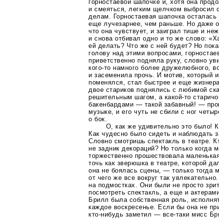
горностаевой шапочке и, хотя она прод
и смеяться, легким щелчком выбросил 
делам. Горностаевая шапочка осталась 
еще лучезарнее, чем раньше. Но даже о
что она чувствует, и заиграл тише и не
и снова отбивал одно и то же слово: «Х
ей делать? Что же с ней будет? Но пок
голову над этими вопросами, горностае
приветственно подняла руку, словно у
кого-то
намного более дружелюбного, во
и засеменила прочь. И мотив, который и
поменялся, стал быстрее и еще жизнер
двое стариков поднялись с любимой ск
решительным шагом, а
какой-то
старичо
бакенбардами — такой забавный! — про
музыке, и его чуть не сбили с ног четы
о бок.
О, как же удивительно это было! К
Как чудесно было сидеть и наблюдать 
Словно смотришь спектакль в театре. Кт
не задник декораций? Но только когда 
торжественно прошествовала маленькая 
точь как зверюшка в театре, которой да
она не боялась сцены, — только тогда 
от чего же все вокруг так увлекательно
на подмостках. Они были не просто зр
посмотреть спектакль, а еще и актерам
Брилл была собственная роль, исполня
каждое воскресенье. Если бы она не пр
кто-нибудь
заметил —
все-таки
мисс Бр