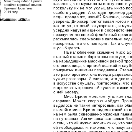
Мэнсфилд «Мисс Брилл»
казалось, что музыканты выступают в у
вошёл в короткий список
поскольку их не мог услышать никто пос
Премии Норы Галь
2014 года.
особого усердия. А сегодня дирижер д
ведь, правда же, новый? Конечно, новы
уверена. Дирижер притоптывал ногой и 
как петух, готовый закукарекать, и муз
усердно надували щеки и сосредоточен
прозвучал легенький флейтовый проигр
рассыпались сверкающие капельки воды
наверняка, что его повторят. Так и слу
и улыбнулась.
На излюбленной скамейке мисс Бр
статный старик в бархатном сюртуке, с
на набалдашнике массивной резной трос
его ровесница, с прямой осанкой и клуб
прикрытых вышитым передником. Стари
это разочаровало; она всегда радовал
чужие разговоры. И считала, что дости
в искусстве слушать, притворяясь, что 
и проживать крошечный кусочек жизни 
с ней беседу.
Мисс Брилл мельком, уголком глаз
стариков. Может, скоро они уйдут. Про
выдалось не таким интересным, как обы
скамейке мисс Брилл сидели
какой-то
а
на нем была совершенно ужасная панам
на пуговицах. Англичанка все время бе
о том, что ей нужно носить очки, что зна
ей необходимы, и, наконец, что покупат
никакого смысла, потому что рано или 