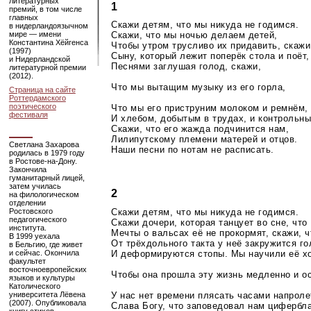
литературных
1
премий, в том числе
главных
Скажи детям, что мы никуда не годимся.
в нидерландоязычном
мире — имени
Скажи, что мы ночью делаем детей,
Константина Хёйгенса
Чтобы утром трусливо их придавить, скажи
(1997)
Сыну, который лежит поперёк стола и поёт,
и Нидерландской
Песнями заглушая голод, скажи,
литературной премии
(2012).
Что мы вытащим музыку из его горла,
Страница на сайте
Роттердамского
поэтического
Что мы его приструним молоком и ремнём,
фестиваля
И хлебом, добытым в трудах, и контрольн
Скажи, что его жажда подчинится нам,
Лилипутскому племени матерей и отцов.
Светлана Захарова
Наши песни по нотам не расписать.
родилась в 1979 году
в Ростове-на-Дону.
Закончила
гуманитарный лицей,
затем училась
2
на филологическом
отделении
Скажи детям, что мы никуда не годимся.
Ростовского
педагогического
Скажи дочери, которая танцует во сне, что
института.
Мечты о вальсах её не прокормят, скажи, ч
В 1999 уехала
От трёхдольного такта у неё закружится го
в Бельгию, где живет
И деформируются стопы. Мы научили её х
и сейчас. Окончила
факультет
восточноевропейских
Чтобы она прошла эту жизнь медленно и о
языков и культуры
Католического
У нас нет времени плясать часами напроле
университета Лёвена
(2007). Опубликовала
Слава Богу, что заповедовал нам цифербла
книгу стихов