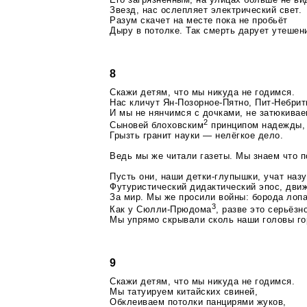
Звезд, нас ослепляет электрический свет.
Разум скачет на месте пока не пробьёт
Дыру в потолке. Так смерть дарует утешен
8
Скажи детям, что мы никуда не годимся.
Нас кличут Ян-Позорное-Пятно, Пит-Небри
И мы не нянчимся с дочками, не затюкива
2
Сыновей блоховским
принципом надежды,
Грызть гранит науки — нелёгкое дело.
Ведь мы же читали газеты. Мы знаем что п
Пусть они, наши
детки-глупышки
, учат наз
Футуристический дидактический эпос, дви
За мир. Мы же просили войны: борода лоп
3
Как у
Сюлли-Прюдома
, разве это серьёзн
Мы упрямо скрывали сколь наши головы го
9
Скажи детям, что мы никуда не годимся.
Мы татуируем китайских свиней,
Обклеиваем потолки панцирями жуков,