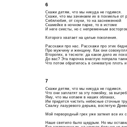
6
Скажи детям, что мы никуда не годимся.
Скажи, что мы зачинаем их в похмелье от 
Себялюбия, от скуки, то на заснеженной
Скамейке в ночном парке, то в истоме
И неге сиесты, но с непременным восторго
Которого хватает на целые поколения.
Расскажи про нас. Расскажи про этих бедня
Про мужчину и женщину. Как они совокупл
Второпях, в тесноте: да какое дело их пох
До вас? Эта парочка внаглую попрала таин
Что потом обратилось в синеватую плоть и
7
Скажи детям, что мы никуда не годимся.
Что они заплатят за эту помойку, за выгре
Яму, что мы копаем в наших облаках,
Им придется чистить небесные сточные тр
Свалку лазуревого дерьма, воспетую Древ
Мой первородный грех уже затмил все их с
Наше светило было щедрым. Но мы остави
Его загрязненным, на улицах больше не ви