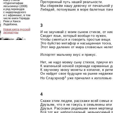
Проторенный путь нашей реальности.
«Одночитафам
Мы сбережём нашу девочку от печальной у
лесызинец» (2008)
Лебедей, потонувших в море балетных пач
и ряд переводов
с нидерландского
и с африкаанс, в том
числе книги Герарда
Реве и Ханса
Лодейзена.
3
Новая карта русской
И не заучивай с моим сыном стихов, от них
литературы
Сводит язык, который
вообще-то
нужен,
Чтобы смеяться и говорить простые вещи.
Это буйство метафор и насыщенная тоска,
Этот мир далеких от мира словесных неле
Испортят мальчику вкус и прикус.
Нет, не надо моему сыну стихов, приучи ег
К маленькой ночной серенаде карманных де
К звучному звону монеты в копилке, в рит
Он найдет свое будущее на рынке недвижи
1
Но Слауэрхоф
уже причалил к изголовью 
4
Скажи этим людям, расскажи всей семье и
Друзьям, что я не гожусь в семьянины или
Друзья. Расскажи родившим меня мертвеца
Всё тот же: неблагодарный, невыносимый 