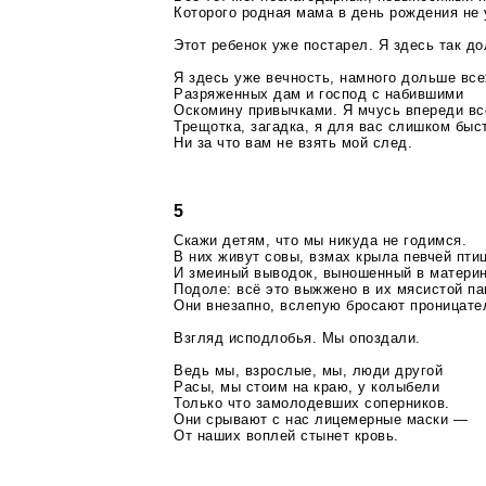
Которого родная мама в день рождения не 
Этот ребенок уже постарел. Я здесь так до
Я здесь уже вечность, намного дольше вс
Разряженных дам и господ с набившими
Оскомину привычками. Я мчусь впереди в
Трещотка, загадка, я для вас слишком быс
Ни за что вам не взять мой след.
5
Скажи детям, что мы никуда не годимся.
В них живут совы, взмах крыла певчей пти
И змеиный выводок, выношенный в матери
Подоле: всё это выжжено в их мясистой па
Они внезапно, вслепую бросают проницат
Взгляд исподлобья. Мы опоздали.
Ведь мы, взрослые, мы, люди другой
Расы, мы стоим на краю, у колыбели
Только что замолодевших соперников.
Они срывают с нас лицемерные маски —
От наших воплей стынет кровь.