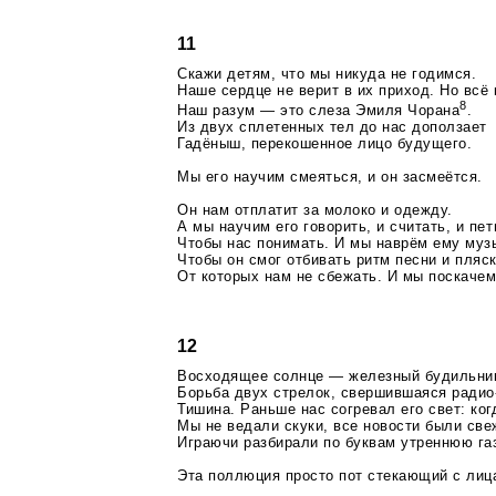
11
Скажи детям, что мы никуда не годимся.
Наше сердце не верит в их приход. Но всё 
8
Наш разум — это слеза Эмиля Чорана
.
Из двух сплетенных тел до нас доползает
Гадёныш, перекошенное лицо будущего.
Мы его научим смеяться, и он засмеётся.
Он нам отплатит за молоко и одежду.
А мы научим его говорить, и считать, и пет
Чтобы нас понимать. И мы наврём ему муз
Чтобы он смог отбивать ритм песни и пляск
От которых нам не сбежать. И мы поскачем
12
Восходящее солнце — железный будильни
Борьба двух стрелок, свершившаяся радио
Тишина. Раньше нас согревал его свет:
ког
Мы не ведали скуки, все новости были св
Играючи разбирали по буквам утреннюю газ
Эта поллюция просто пот стекающий с лица