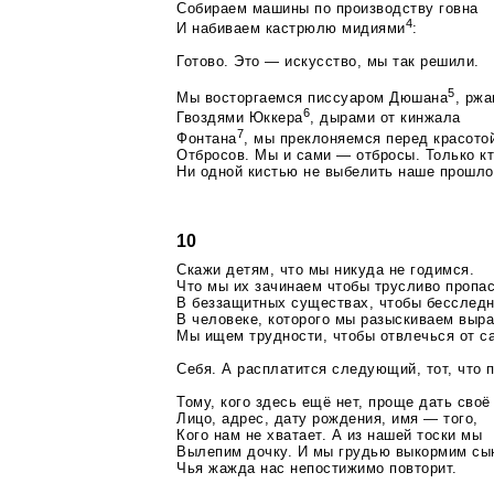
Собираем машины по производству говна
4
И набиваем кастрюлю мидиями
:
Готово. Это — искусство, мы так решили.
5
Мы восторгаемся писсуаром Дюшана
, рж
6
Гвоздями Юккера
, дырами от кинжала
7
Фонтана
, мы преклоняемся перед красото
Отбросов. Мы и сами — отбросы. Только кт
Ни одной кистью не выбелить наше прошло
10
Скажи детям, что мы никуда не годимся.
Что мы их зачинаем чтобы трусливо пропа
В беззащитных существах, чтобы бесследн
В человеке, которого мы разыскиваем выр
Мы ищем трудности, чтобы отвлечься от с
Себя. А расплатится следующий, тот, что 
Тому, кого здесь ещё нет, проще дать своё
Лицо, адрес, дату рождения, имя — того,
Кого нам не хватает. А из нашей тоски мы
Вылепим дочку. И мы грудью выкормим сы
Чья жажда нас непостижимо повторит.