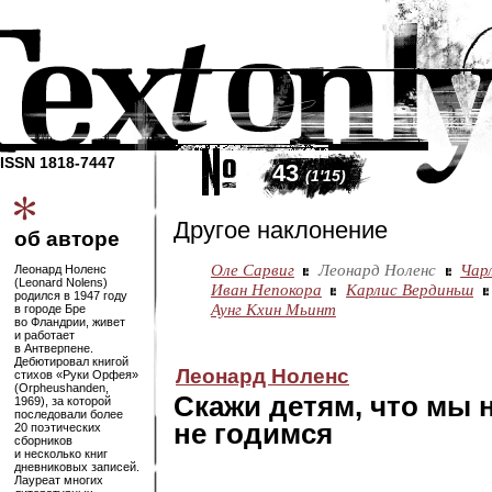
ISSN 1818-7447
43
(1'15)
Другое наклонение
об авторе
Оле Сарвиг
Леонард Ноленс
Чар
Леонард Ноленс
(Leonard Nolens)
Иван Непокора
Карлис Вердиньш
родился в 1947 году
Аунг Кхин Мьинт
в городе Бре
во Фландрии, живет
и работает
в Антверпене.
Дебютировал книгой
Леонард Ноленс
стихов «Руки Орфея»
(Orpheushanden,
Скажи детям, что мы 
1969), за которой
последовали более
не годимся
20 поэтических
сборников
и несколько книг
дневниковых записей.
Лауреат многих