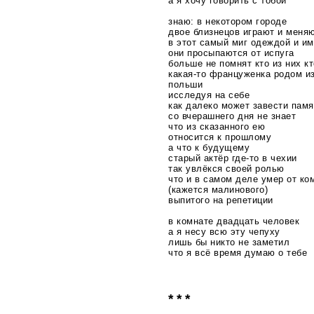
а я хочу говорить с тобой
знаю: в некотором городе
двое близнецов играют и меня
в этот самый миг одеждой и и
они просыпаются от испуга
больше не помнят кто из них кт
какая-то
француженка родом и
польши
исследуя на себе
как далеко может завести памя
со вчерашнего дня не знает
что из сказанного ею
относится к прошлому
а что к будущему
старый актёр
где-то
в чехии
так увлёкся своей ролью
что и в самом деле умер от ко
(кажется малинового)
выпитого на репетиции
в комнате двадцать человек
а я несу всю эту чепуху
лишь бы никто не заметил
что я всё время думаю о тебе
* * *