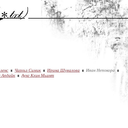
ленс
Чарльз Симик
Ирина Шувалова
Иван Непокора
 Апдайк
Аунг Кхин Мьинт