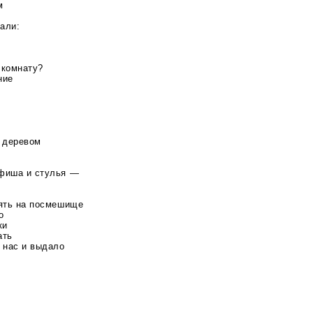
м
кали:
 комнату?
ние
м деревом
афиша и стулья —
пять на посмешище
о
ки
ать
 нас и выдало