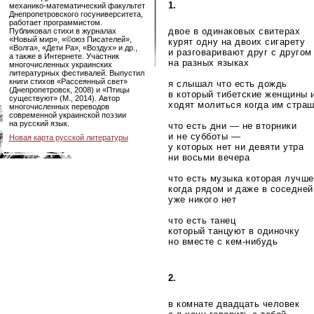
1.
механико-математический
факультет
Днепропетровского госуниверситета,
работает программистом.
двое в одинаковых свитерах
Публиковал стихи в журналах
«Новый мир», «©оюз Писателей»,
курят одну на двоих сигарету
«Волга», «Дети Ра», «Воздух» и др.,
и разговаривают друг с другом
а также в Интернете. Участник
на разных языках
многочисленных украинских
литературных фестивалей. Выпустил
книги стихов «Рассеянный свет»
я слышал что есть дождь
(Днепропетровск, 2008) и «Птицы
в который тибетские женщины 
существуют» (М., 2014). Автор
ходят молиться когда им стра
многочисленных переводов
современной украинской поэзии
на русский язык.
что есть дни — не вторники
и не субботы —
Новая карта русской литературы
у которых нет ни девяти утра
ни восьми вечера
что есть музыка которая лучше
когда рядом и даже в соседней
уже никого нет
что есть танец
который танцуют в одиночку
но вместе с
кем-нибудь
2.
в комнате двадцать человек