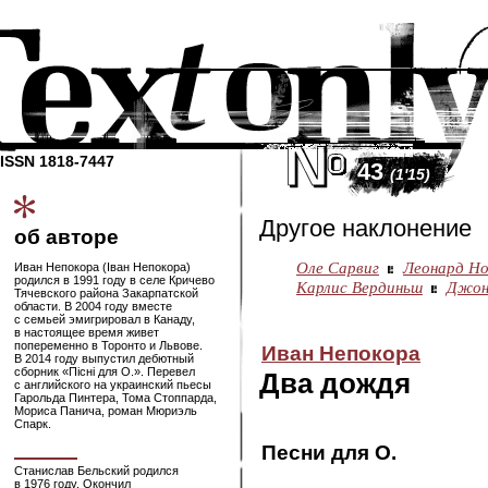
ISSN 1818-7447
43
(1'15)
Другое наклонение
об авторе
Оле Сарвиг
Леонард Но
Иван Непокора (Іван Непокора)
родился в 1991 году в селе Кричево
Карлис Вердиньш
Джон
Тячевского района Закарпатской
области. В 2004 году вместе
с семьей эмигрировал в Канаду,
в настоящее время живет
попеременно в Торонто и Львове.
Иван Непокора
В 2014 году выпустил дебютный
сборник «Пісні для О.». Перевел
Два дождя
с английского на украинский пьесы
Гарольда Пинтера, Тома Стоппарда,
Мориса Панича, роман Мюриэль
Спарк.
Песни для О.
Станислав Бельский родился
в 1976 году. Окончил