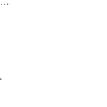
 платья
а
ью