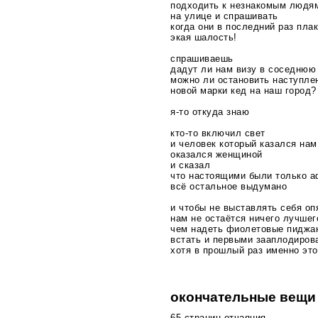
подходить к незнакомым людя
на улице и спрашивать
когда они в последний раз пла
экая шалость!
спрашиваешь
дадут ли нам визу в соседнюю
можно ли остановить наступле
новой марки кед на наш город?
я-то
откуда знаю
кто-то
включил свет
и человек который казался на
оказался женщиной
и сказал
что настоящими были только 
всё остальное выдумано
и чтобы не выставлять себя о
нам не остаётся ничего лучшег
чем надеть фиолетовые пиджа
встать и первыми зааплодиров
хотя в прошлый раз именно это
окончательные вещи
65 страниц отчаяния