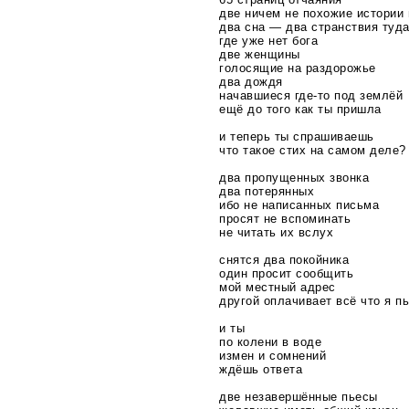
две ничем не похожие истории
два сна — два странствия туд
где уже нет бога
две женщины
голосящие на раздорожье
два дождя
начавшиеся
где-то
под землёй
ещё до того как ты пришла
и теперь ты спрашиваешь
что такое стих на самом деле?
два пропущенных звонка
два потерянных
ибо не написанных письма
просят не вспоминать
не читать их вслух
снятся два покойника
один просит сообщить
мой местный адрес
другой оплачивает всё что я п
и ты
по колени в воде
измен и сомнений
ждёшь ответа
две незавершённые пьесы