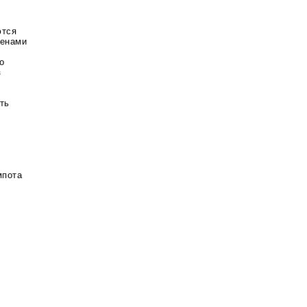
ются
менами
о
з
ть
мпота