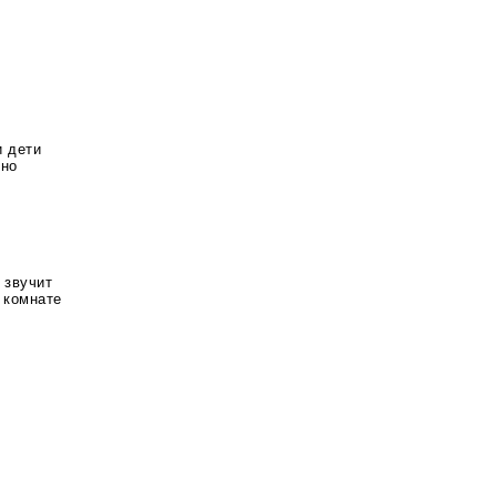
и дети
шно
 звучит
 комнате