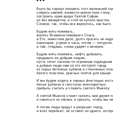
* * *
Было бы хорошо покорить этот маленький гор
собрать камней, возвести крепостную стену,
построить храм вроде Святой Софии,
но без минаретов, и чтоб на куполе крестик,
Словом, так, чтобы все вернулось, как было.
Будем
жить-поживать
,
молить Всемилостивейшего Спаса,
а Его, известное дело, долго просить не надо
повечерие, утреня и часы, потом — литургия,
а там, глядишь, снова ударят к вечерне.
Будем
жить-поживать
, нефть добывать,
продавать ее добрым людям,
пусть течет ласково по огромным подводным
а добрые люди нам за это построят город
из серых бетонных кубиков и стеклянных пла
белого пластика, красных плиток для крыши.
И мы будем ходить в черных блестящих кост
белых рубахах и галстуках многоцветных,
прибыль считать и славить святого Мыколу.
А святой Мыкола станет грозить нам двумя п
и смеяться из облака, и просить, чтобы мы н
А потом люди придут и разрушат город,
и всех перебьют, не оставят ни одного, котор