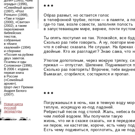
доля» (1993), «Вне
ограды» (1996),
* * *
«Семейный архив»
(1997), «Post
Образ размыт, но остается голос
Printum» (1998),
«Там и тогда»
в телефонной трубке, потом — в памяти, а п
(2000), «Свиток»
где-то
там, возле совести, заполняя полость
(2002), а также
в запустевающем мире, вернее, почти пустом
переложения
библейских
текстов,
Ты опять поступил не так. Успокойся, все буд
собранные
Сколько раз тебе говорить. А ну, повтори мне
в «Книге
что я сейчас сказала. Не слушал. На брюках 
хвалений» (1994)
двойные. Кто их разгладит? Знаю сама, что н
и сборнике
«Поэзия на рубеже
двух заветов.
Утюгом допотопным, через мокрую тряпку, си
Псалмы и оды
прижал — отпустил. Шипение. Поднимается п
Соломона» (1996).
Сколько раз повторять! Впрочем, тебе виднее
В 2006 г. издана
первая книга
Вымахал, сгорбился, состарился и пропал.
в России
(«Семейный
архив»).
Шорт-лист
Премии
Андрея Белого
* * *
(2007).
Погружаешься в ночь, как в темную воду мор
Новая карта
теплую, искрящую
из-под
ладоней.
русской
Ребристый песок под стопой. Жаль, небеса б
литературы
чем любой водоем. Мы получили такую
жизнь, что ни в сказке сказать, ни в передови
ни пером, ни кастетом, короче, есть чему по
Есть чему подивиться, проглотить, да не под