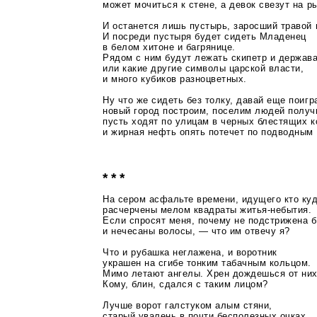
может мочиться к стене, а девок свезут на р
И останется лишь пустырь, заросший травой 
И посреди пустыря будет сидеть Младенец
в белом хитоне и багрянице.
Рядом с ним будут лежать скипетр и держава
или какие другие символы царской власти,
и много кубиков разноцветных.
Ну что же сидеть без толку, давай еще поигр
новый город построим, поселим людей получ
пусть ходят по улицам в черных блестящих 
и жирная нефть опять потечет по подводным 
* * *
На сером асфальте времени, идущего кто куд
расчерчены мелом квадраты
житья-небытия
.
Если спросят меня, почему не подстрижена 
и нечесаны волосы, — что им отвечу я?
Что и рубашка неглажена, и воротник
украшен на сгибе тонким табачным кольцом.
Мимо летают ангелы. Хрен дождешься от них
Кому, блин, сдался с таким лицом?
Лучше ворот галстуком алым стяни,
старый увалень в почти бесполезных очках.