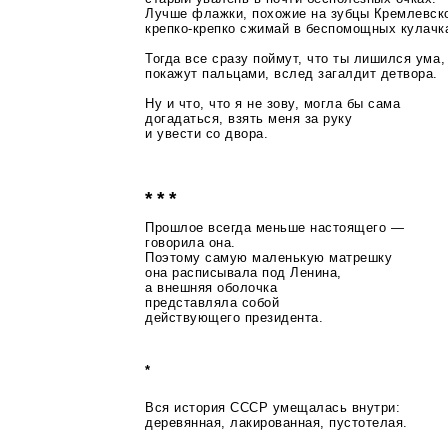
Лучше флажки, похожие на зубцы Кремлевско
крепко-крепко
сжимай в беспомощных кулачк
Тогда все сразу поймут, что ты лишился ума,
покажут пальцами, вслед загалдит детвора.
Ну и что, что я не зову, могла бы сама
догадаться, взять меня за руку
и увести со двора.
* * *
Прошлое всегда меньше настоящего —
говорила она.
Поэтому самую маленькую матрешку
она расписывала под Ленина,
а внешняя оболочка
представляла собой
действующего президента.
*
Вся история СССР умещалась внутри:
деревянная, лакированная, пустотелая.