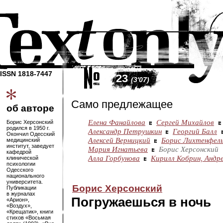
ISSN 1818-7447
23
(3'07)
Само предлежащее
об авторе
Елена Фанайлова
Сергей Михайлов
Борис Херсонский
родился в 1950 г.
Александр Петрушкин
Георгий Балл
Окончил Одесский
Алексей Верницкий
Борис Лихтенфел
медицинский
институт, заведует
Мария Игнатьева
Борис Херсонский
кафедрой
Алла Горбунова
Кирилл Кобрин,
Андр
клинической
психологии
Одесского
национального
университета.
Борис Херсонский
Публикации
в журналах
Погружаешься в ночь
«Арион»,
«Воздух»,
«Крещатик», книги
стихов «Восьмая