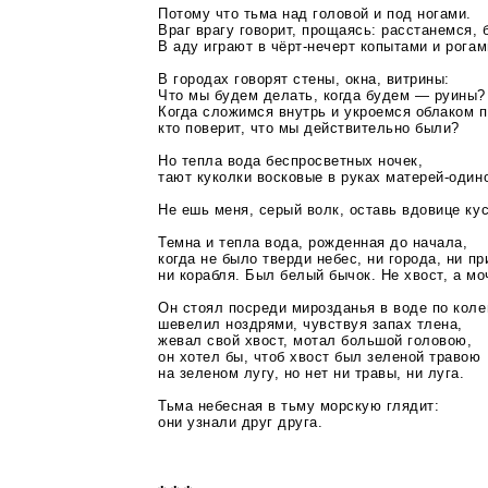
Потому что тьма над головой и под ногами.
Враг врагу говорит, прощаясь: расстанемся, 
В аду играют в
чёрт-нечерт
копытами и рогам
В городах говорят стены, окна, витрины:
Что мы будем делать, когда будем — руины?
Когда сложимся внутрь и укроемся облаком 
кто поверит, что мы действительно были?
Но тепла вода беспросветных ночек,
тают куколки восковые в руках
матерей-один
Не ешь меня, серый волк, оставь вдовице кус
Темна и тепла вода, рожденная до начала,
когда не было тверди небес, ни города, ни пр
ни корабля. Был белый бычок. Не хвост, а мо
Он стоял посреди мирозданья в воде по коле
шевелил ноздрями, чувствуя запах тлена,
жевал свой хвост, мотал большой головою,
он хотел бы, чтоб хвост был зеленой травою
на зеленом лугу, но нет ни травы, ни луга.
Тьма небесная в тьму морскую глядит:
они узнали друг друга.