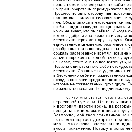
образом происходит выкидыш? Как мне 
пень с ножом в сердцевине в своём соз
но
принц-оборотень
перекидывается чере
Прошлое по одну сторону пня, настояще
над ножом — момент оборачивания, и б
пня. Оборачиваясь в настоящем, он пом
он был тогда и ожидает конца прыжка и 
но он не знает, кто он сейчас. И когда 
и ложь, добро и зло, красота и уродств
бесконечно переходят друг в друга. Ка
единственное мгновение, различное с с
развёртывается в последовательность?
собрать растерзанное время? Новизна 
за счёт перехода от одной точки к друг
не новая, стоит мне на неё взглянуть, 
Новизна единственного себе нетождест
бесконечна. Сознание не удерживает её.
в бесконечно себе не тождественной ед
сразу, в сознании представляется в вид
которые не тождественны друг другу. 
по закону основания. Не подчинись ему.
Те, кто мне снятся, стоят за ст
вересковой пустоши. Осталась памят
и восприимчивости воска, на который
прощальным подарком нанесла руну м
Возможно, моё тело стеклянное или 
Есть один портрет Декарта с подпись
мир — это сказка, рассказанная идио
вносит искажение. Потому в исполне