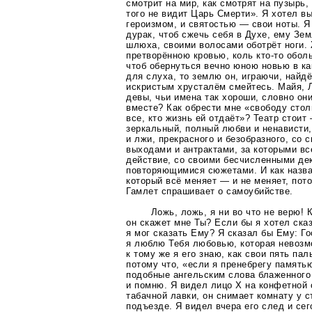
смотрит на мир, как смотрят на пузырь,
того не видит Царь Смерти». Я хотел в
героизмом, и святостью — свои ноты. Я 
дурак, чтоб сжечь себя в Духе, ему Зем
шлюха, своими волосами оботрёт ноги.
претворённою кровью, коль
кто-то
оболь
чтоб обернуться вечно юною новью в
ка
для слуха, то землю он, играючи, найд
искристым хрусталём смейтесь. Майя, 
девы, чьи имена так хороши, словно он
вместе? Как обрести мне «свободу стол
все, кто жизнь ей отдаёт»? Театр стоит
зеркальный, полный любви и ненависти,
и лжи, прекрасного и безобразного, со
выходами и антрактами, за которыми вс
действие, со своими бесчисленными де
повторяющимися сюжетами. И как назва
который всё меняет — и не меняет, пот
Гамлет спрашивает о самоубийстве.
Ложь, ложь, я ни во что не верю! 
он скажет мне Ты? Если бы я хотел ск
я мог сказать Ему? Я сказал бы Ему: Го
я люблю Тебя любовью, которая невозмо
к тому же я его знаю, как свои пять па
потому что, «если я пренебрегу память
подобные ангельским слова блаженного
и помню. Я видел лицо Х на конфетной 
табачной лавки, он снимает комнату у 
подъезде. Я видел вчера его след и сег