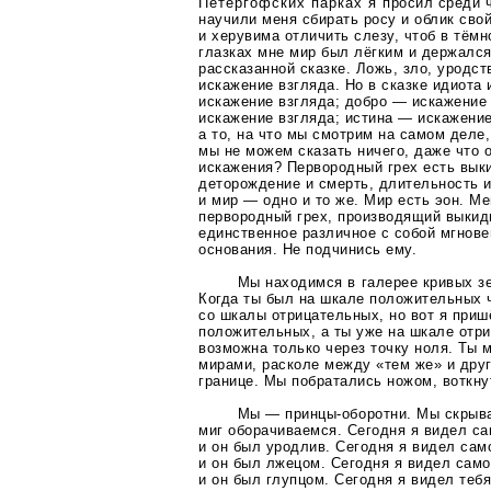
Петергофских парках я просил среди ч
научили меня сбирать росу и облик свой
и херувима отличить слезу, чтоб в тёмн
глазках мне мир был лёгким и держался
рассказанной сказке. Ложь, зло, уродс
искажение взгляда. Но в сказке идиота
искажение взгляда; добро — искажение
искажение взгляда; истина — искажение
а то, на что мы смотрим на самом деле
мы не можем сказать ничего, даже что 
искажения? Первородный грех есть вык
деторождение и смерть, длительность 
и мир — одно и то же. Мир есть эон. М
первородный грех, производящий выки
единственное различное с собой мгнове
основания. Не подчинись ему.
Мы находимся в галерее кривых зер
Когда ты был на шкале положительных ч
со шкалы отрицательных, но вот я приш
положительных, а ты уже на шкале отр
возможна только через точку ноля. Ты 
мирами, расколе между «тем же» и дру
границе. Мы побратались ножом, воткну
Мы —
принцы-оборотни
. Мы скрыва
миг оборачиваемся. Сегодня я видел са
и он был уродлив. Сегодня я видел сам
и он был лжецом. Сегодня я видел само
и он был глупцом. Сегодня я видел тебя