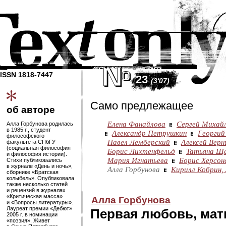
ISSN 1818-7447
23
(3'07)
Само предлежащее
об авторе
Елена Фанайлова
Сергей Михай
Алла Горбунова родилась
в 1985 г., студент
Александр Петрушкин
Георгий
философского
Павел Лемберский
Алексей Верн
факультета СПбГУ
(социальная философия
Борис Лихтенфельд
Татьяна Щ
и философия истории).
Мария Игнатьева
Борис Херсон
Стихи публиковались
в журнале «День и ночь»,
Алла Горбунова
Кирилл Кобрин,
сборнике «Братская
колыбель». Опубликовала
также несколько статей
и рецензий в журналах
«Критическая масса»
Алла Горбунова
и «Вопросы литературы».
Лауреат премии «Дебют»
Первая любовь, мат
2005 г. в номинации
«поэзия». Живет