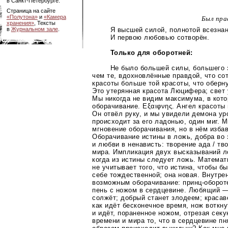
в
Санкт-Петербурге
.
Страница на сайте
«Полутона»
и
«Камера
Был пра
хранения»
, Тексты
Я высшей силой, полнотой всезна
в
Журнальном зале
.
И первою любовью сотворён.
Только для оборотней:
Не было большей силы, большего 
чем те, вдохновлённые правдой, что со
красоты больше той красоты, что оберн
Это утерянная красота Люцифера; свет 
Мы никогда не видим максимума, в кот
оборачивание. Еξαιφνης. Ангел красоты 
Он отвёл руку, и мы увидели демона ур
происходит за его ладонью, один миг. 
мгновение оборачивания, но в нём изба
Оборачивание истины в ложь, добра во 
и любви в ненависть: творение ада / тв
мира. Импликация двух высказываний ло
когда из истины следует ложь. Математ
не учитывает того, что истина, чтобы б
себе тождественной; она новая. Внутре
возможным оборачивание:
принц-оборот
пень с ножом в сердцевине. Любящий —
солжёт; добрый станет злодеем; красав
как идёт бесконечное время, нож воткну
и идёт, пораненное ножом, отрезая секу
времени и мира то, что в сердцевине пн