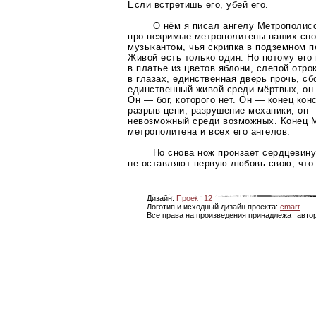
Если встретишь его, убей его.
О нём я писал ангелу Метрополисс
про незримые метрополитены наших сно
музыкантом, чья скрипка в подземном 
Живой есть только один. Но потому его 
в платье из цветов яблони, слепой отр
в глазах, единственная дверь прочь, с
единственный живой среди мёртвых, он 
Он — бог, которого нет. Он — конец кон
разрыв цепи, разрушение механики, он
невозможный среди возможных. Конец 
метрополитена и всех его ангелов.
Но снова нож пронзает сердцевину
не оставляют первую любовь свою, что 
Дизайн:
Проект 12
Логотип и исходный дизайн проекта:
cmart
Все права на произведения принадлежат авто