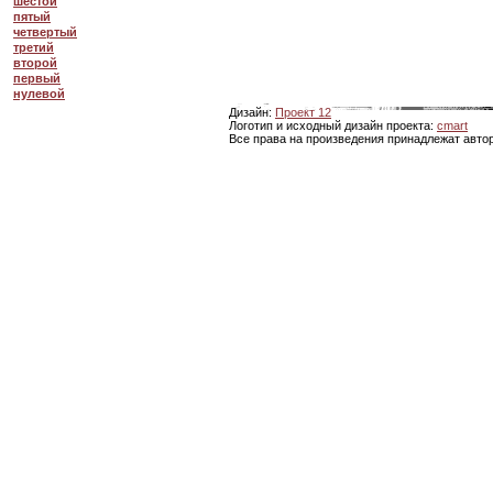
шестой
пятый
четвертый
третий
второй
первый
нулевой
Дизайн:
Проект 12
Логотип и исходный дизайн проекта:
cmart
Все права на произведения принадлежат авто