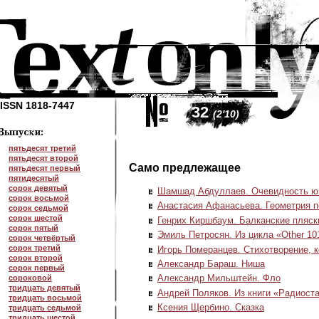
ISSN 1818-7447
32
(2'10)
пятьдесят третий
пятьдесят второй
Само предлежащее
пятьдесят первый
пятидесятый
сорок девятый
Шамшад Абдуллаев. Очевидность ю
сорок восьмой
Анастасия Афанасьева. Геометрия 
сорок седьмой
сорок шестой
Генрих Киршбаум. Балканские пляск
сорок пятый
Эмиль Петросян. Из цикла «Other 101
сорок четвёртый
сорок третий
Игорь Померанцев. Стихотворение, к
сорок второй
Александр Бараш. Ниша
сорок первый
Александр Мильштейн. Фло
сороковой
тридцать девятый
Андрей Поляков. Из книги «Радиост
тридцать восьмой
Ксения Щербино. Сказка
тридцать седьмой
тридцать шестой