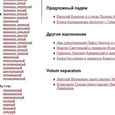
тридцать пятый
тридцать четвёртый
Предложный падеж
тридцать третий
тридцать второй
Василий Бородин о стихах Полины 
тридцать первый
тридцатый
Елена Калашникова беседует с Габ
двадцать девятый
двадцать восьмой
двадцать седьмой
Другое наклонение
двадцать шестой
двадцать пятый
Два стихотворения Пабло Неруды в
двадцать четвёртый
двадцать третий
Мартин Светлицкий в переводе Игор
двадцать второй
Габриэль Леонард Каминьский в пер
двадцать первый
двадцатый
Капка Кассабова в переводе Кирилл
девятнадцатый
восемнадцатый
семнадцатый
Votum separatum
шестнадцатый
пятнадцатый
четырнадцатый
Дмитрий Веденяпин представляет Иг
Александр Скидан представляет Ни
Ларионова
тринадцатый
двенадцатый
одиннадцатый
десятый
девятый
восьмой
седьмой