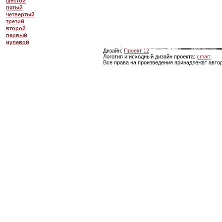
шестой
пятый
четвертый
третий
второй
первый
нулевой
Дизайн:
Проект 12
Логотип и исходный дизайн проекта:
cmart
Все права на произведения принадлежат авто