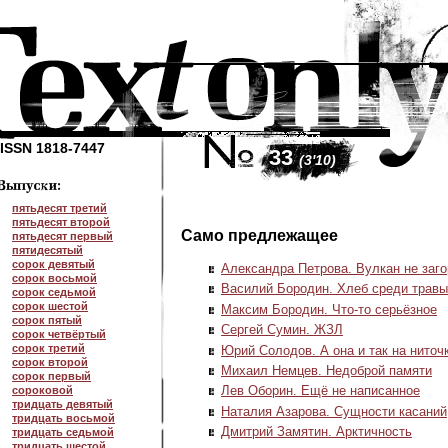
ISSN 1818-7447
33
(3'10)
пятьдесят третий
пятьдесят второй
Само предлежащее
пятьдесят первый
пятидесятый
сорок девятый
Александра Петрова. Вулкан не заго
сорок восьмой
Василий Бородин. Хлеб среди травы
сорок седьмой
сорок шестой
Максим Бородин.
Что-то
серьёзное
сорок пятый
Сергей Сумин. ЖЗЛ
сорок четвёртый
сорок третий
Юрий Солодов. А она и так на ниточ
сорок второй
Михаил Немцев. Недоброй памяти
сорок первый
Лев Оборин. Ещё не написанное
сороковой
тридцать девятый
Наталия Азарова. Сущности касаний
тридцать восьмой
Дмитрий Замятин. Арктичность
тридцать седьмой
тридцать шестой