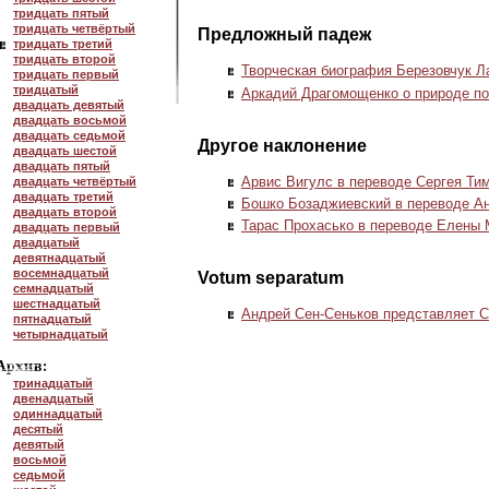
тридцать пятый
тридцать четвёртый
Предложный падеж
тридцать третий
тридцать второй
Творческая биография Березовчук Л
тридцать первый
тридцатый
Аркадий Драгомощенко о природе по
двадцать девятый
двадцать восьмой
двадцать седьмой
Другое наклонение
двадцать шестой
двадцать пятый
Арвис Вигулс в переводе Сергея Ти
двадцать четвёртый
двадцать третий
Бошко Бозаджиевский в переводе А
двадцать второй
Тарас Прохасько в переводе Елены 
двадцать первый
двадцатый
девятнадцатый
восемнадцатый
Votum separatum
семнадцатый
шестнадцатый
Андрей
Сен-Сеньков
представляет С
пятнадцатый
четырнадцатый
тринадцатый
двенадцатый
одиннадцатый
десятый
девятый
восьмой
седьмой