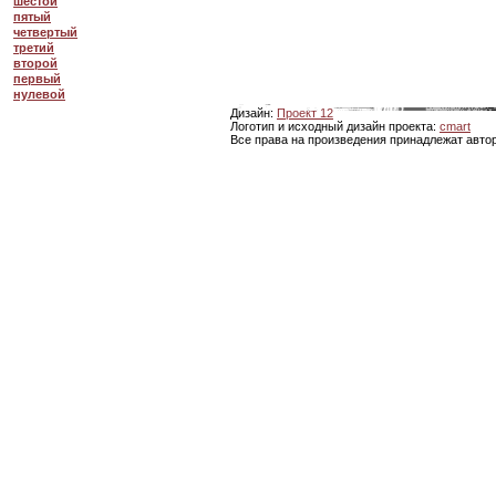
шестой
пятый
четвертый
третий
второй
первый
нулевой
Дизайн:
Проект 12
Логотип и исходный дизайн проекта:
cmart
Все права на произведения принадлежат авто