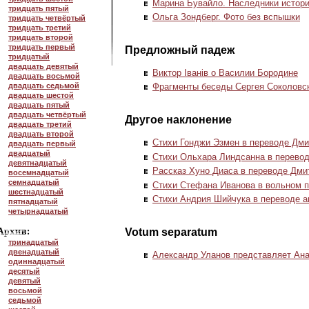
Марина Бувайло. Наследники истор
тридцать пятый
Ольга Зондберг. Фото без вспышки
тридцать четвёртый
тридцать третий
тридцать второй
тридцать первый
Предложный падеж
тридцатый
двадцать девятый
Виктор Iванiв о Василии Бородине
двадцать восьмой
двадцать седьмой
Фрагменты беседы Сергея Соколовск
двадцать шестой
двадцать пятый
двадцать четвёртый
Другое наклонение
двадцать третий
двадцать второй
Стихи Гонджи Эзмен в переводе Дми
двадцать первый
двадцатый
Стихи Ольхара Линдсанна в перево
девятнадцатый
Рассказ Хуно Диаса в переводе Дми
восемнадцатый
семнадцатый
Стихи Стефана Иванова в вольном 
шестнадцатый
Стихи Андрия Шийчука в переводе а
пятнадцатый
четырнадцатый
Votum separatum
тринадцатый
двенадцатый
Александр Уланов представляет Ан
одиннадцатый
десятый
девятый
восьмой
седьмой