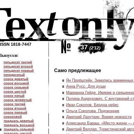
ISSN 1818-7447
37
(2'12)
пятьдесят третий
пятьдесят второй
Само предлежащее
пятьдесят первый
пятидесятый
сорок девятый
Ян Пробштейн. Зимопись временных
сорок восьмой
Анна Русс. Для души
сорок седьмой
сорок шестой
Марианна Гейде. Имярек и священн
сорок пятый
Полина Андрукович. С внутренней с
сорок четвёртый
сорок третий
Иван Соколов. Бездна небес
сорок второй
Ольга Соколова. Подоконник
сорок первый
Дмитрий Лазуткин. Время нежности
сороковой
тридцать девятый
Александр Бараш. «Место жизни — 
тридцать восьмой
Дмитрий Веллер. Туристический авт
тридцать седьмой
тридцать шестой