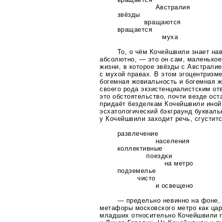
Австралия
звёзды
вращаются
вращается
муха
То, о чём Кочейшвили знает нав
абсолютно, — это он сам, маленькое
жизни, в которое звёзды с Австрали
с мухой правах. В этом эгоцентризм
богемная жовиальность и богемная 
своего рода экзистенциалистским от
это обстоятельство, почти везде ос
придаёт безделкам Кочейшвили иной
эсхатологический бэкграунд буквальн
у Кочейшвили заходит речь, сгустит
развлечение
населения
коллективные
поездки
на метро
подземелье
чисто
и освещено
— предельно невинно на фоне,
метафоры московского метро как цар
младших относительно Кочейшвили п