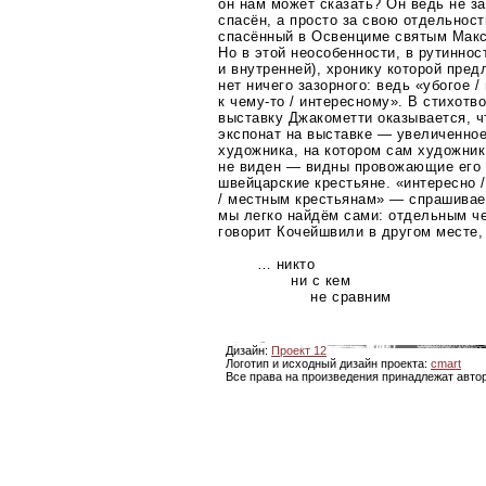
он нам может сказать? Он ведь не з
спасён, а просто за свою отдельност
спасённый в Освенциме святым Мак
Но в этой неособенности, в рутиннос
и внутренней), хронику которой пре
нет ничего зазорного: ведь «убогое /
к
чему-то
/ интересному». В стихотв
выставку Джакометти оказывается, 
экспонат на выставке — увеличенное
художника, на котором сам художник 
не виден — видны провожающие его 
швейцарские крестьяне. «интересно /
/ местным крестьянам» — спрашивает
мы легко найдём сами: отдельным че
говорит Кочейшвили в другом месте,
… никто
ни с кем
не сравним
Дизайн:
Проект 12
Логотип и исходный дизайн проекта:
cmart
Все права на произведения принадлежат авто