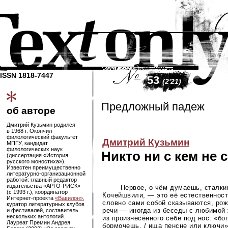
ISSN 1818-7447
53
(2'21)
Предложный падеж
об авторе
Дмитрий Кузьмин родился
в 1968 г. Окончил
филологический факультет
Дмитрий Кузьмин
МПГУ, кандидат
филологических наук
Никто ни с кем не 
(диссертация «История
русского моностиха»).
Известен преимущественно
литературно-организационной
работой: главный редактор
издательства
«АРГО-РИСК»
Первое, о чём думаешь, сталки
(с 1993 г.), координатор
Кочейшвили, — это её естественност
Интернет-проекта
«Вавилон»
,
словно сами собой сказываются, рож
куратор литературных клубов
речи — иногда из беседы с любимой
и фестивалей, составитель
нескольких антологий.
из произнесённого себе под нос: «бог
Лауреат Премии Андрея
бормочешь, / ища пенсне или ключи»