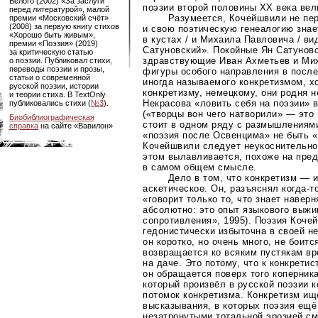
Белого (2002) «За заслуги
поэзии второй половины XX века вел
перед литературой», малой
Разумеется, Кочейшвили не пе
премии «Московский счёт»
(2008) за первую книгу стихов
и свою поэтическую генеалогию знае
«Хорошо быть живым»,
в кустах / и Михаила Павловича / вид
премии «Поэзия» (2019)
Сатуновский». Покойные Ян Сатунов
за критическую статью
здравствующие Иван Ахметьев и Ми
о поэзии. Публиковал стихи,
переводы поэзии и прозы,
фигуры особого направления в после
статьи о современной
иногда называемого конкретизмом, х
русской поэзии, истории
конкретизму, немецкому, они родня н
и теории стиха. В TextOnly
Некрасова «ловить себя на поэзии» в
публиковались стихи (
№3
).
(«творцы вон чего натворили» — это
Биобиблиографическая
стоит в одном ряду с размышлениям
справка
на сайте «Вавилон»
«поэзия после Освенцима» не быть 
Кочейшвили следует неукоснительно. 
этом вылавливается, похоже на пре
в самом общем смысле.
Дело в том, что конкретизм — 
аскетическое. Он, разъяснял
когда-т
«говорит только то, что знает наверн
абсолютно: это опыт языкового выжи
сопротивления», 1995). Поэзия Коче
гедонистически избыточна в своей н
он коротко, но очень много, не боитс
возвращается ко всяким пустякам вр
на даче. Это потому, что к конкрети
он обращается поверх того коперник
который произвёл в русской поэзии 
потомок конкретизма. Конкретизм ищ
высказывания, в которых поэзия ещ
незатронутыми тотальной эрозией см