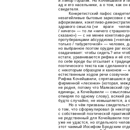
и Линор Горалик. Но Кочейшвили и пи
ад и его насельники, а о том, как он
свидетеля.
Конкретистский пафос свидете
незатейливые бытовые зарисовки с 
афоризмами,
кокетливо-демонстрат
здравого смысла («и враги человек
/ ничего» — то ли «ничего страшного
сказано») — с не менее
кокетливо-д
протуберанцами абсурдизма («человек
только / табуреточкой» — человек, д
но выбранное поэтом орудие par exc
озадачивает: чтобы сидеть? или чтоб
кстати, уравниваются рифма и её от
по себе вроде бы отсылает к тради
поэтического текста как сделанного 
с некоторым образцом и каноном — н
естественным ходом речи созвучное 
Рифма Кочейшвили, спрятавшаяся
г
фирменной «лесенки» (которая, меж
не родня, потому что Маяковский гр
единицы, а Кочейшвили — смысловые
отмеряя по одному слову), всякий р
будто случайно, не измышляется, а 
Но о чём призваны свидетельст
о том, что сформулировал (в некото
с собственной поэтической практико
не родственный для Кочейшвили поэт
уже не удастся, но отдельного челов
этот чаемый Иосифом Бродским отд