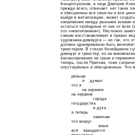
Концептуализм, в лице Дмитрия Але
прежде всего, отвечает: нет таких з
и обесценены все смыслы и все ценн
выйдя в метапозицию, может создать
напряжение между разными зонами и
остаться свободным от них от всех 
это «невлипанием»). Несложно замет
самым восстанавливает в правах мо
художника-демиурга
— но так, что эт
должен одновременно быть вечнобег
трикстером. В стихах Кочейшвили с
демиург и трикстер, но на минималка
балансирования на грани и перманен
теперь, после Пригова, тоже соприч
опустошённых и обесцененных. Что 
раньше
я думал
что я
на окраине
на окраине
города
государства
и духа
а теперь
замечаю
что вокруг
меня
всё вращается
вращается