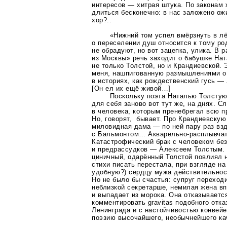
интересов — хитрая штука. По законам 
длиться бесконечно: в нас заложено ож
хор?..
«Нижний том успел вмёрзнуть в лё
о переселении душ относится к тому ро
не обрадуют, но вот зацепка, улика. В 
из Москвы» речь заходит о бабушке На
не только Толстой, но и Крандиевской.
меня, нашпигованную размышлениями о
в историях, как рождественский гусь —
[Он ел их ещё живой…]
Поскольку поэта Наталью
Толстую
для себя заново вот тут же, на днях. 
в человека, которым пренебрегал всю 
Но, говорят, бывает. Про Крандиевскую
миловидная дама — по ней пару раз вз
с Бальмонтом…
Акварельно-расплывча
Катастрофический брак с человеком бе
и предрассудков — Алексеем Толстым. 
циничный, одарённый Толстой повлиял 
стихи писать перестала, при взгляде н
удобную?) сердцу мужа действительнос
Но не было бы счастья: супруг переход
неблизкой секретарше, немилая жена вп
и выпадает из морока. Она отказывается
комментировать gravitas подобного отка
Ленинграда и с настойчивостью конвейе
поэзию высочайшего, необычнейшего ка