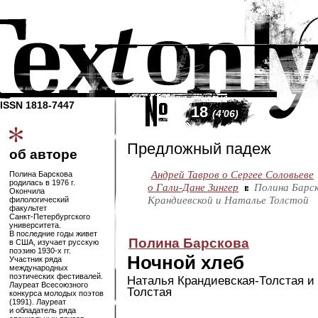
ISSN 1818-7447
18
(4'06)
Предложный падеж
об авторе
Андрей Тавров о Сергее Соловьеве
Полина Барскова
родилась в 1976 г.
о Гали-Дане Зингер
Полина Барс
Окончила
Крандиевской и Наталье Толстой
филологический
факультет
Санкт-Петербургского
университета.
В последние годы живет
Полина Барскова
в США, изучает русскую
поэзию
1930-х
гг.
Ночной хлеб
Участник ряда
международных
поэтических фестивалей.
Наталья
Крандиевская-Толстая
и 
Лауреат Всесоюзного
Толстая
конкурса молодых поэтов
(1991). Лауреат
и обладатель ряда