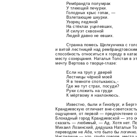
Рембрандта полумрак
У тлеющей печурки.
Голодных крыс гопак, —
Взлетающие шкурки.
Узорец ледяной
На стёклах уцелевших,
И силуэт сквозной
Людей давно не евших.
Странна помесь Щелкунчика с гол
и витой лестницей над рембрандтовски
способность относиться к городу в ката
месту созерцания. Наталья Толстая в 
мечту Вертова о
творце-глазе
:
Если на труп у дверей
Лестницы чёрной моей
Я в темноте спотыкаюсь,-
Где же тут страх, посуди?
Руки сложить на груди
К мёртвому я наклоняюсь.
Известно, были и Гинзбург, и Берг
Крандиевскую отличает
вне-советскост
ощущения, от первой — предпочтение с
Блокадный город Крандиевской — это о
сказать — любимый, — Ад. Хотя нет. По
Михаил Лозинский, дедушка Натальи
То
переводом не
Ада
, что было бы логично
Чистилище — это, грубо говоря, место 