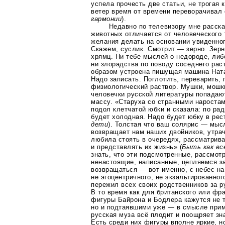
успела прочесть две статьи, не трогая 
ветер время от времени переворачивал 
гармонии
).
Недавно по телевизору мне расска
животных отличается от человеческого
желания делать на основании увиденно
Скажем, суслик. Смотрит — зерно. Зер
хрямц. Ни тебе мыслей о недороде, либ
ни злорадства по поводу соседнего
рас
образом устроена пишущая машина Ната
Надо записать. Поглотить, переварить, 
физиологический раствор. Мушки, мош
человечки русской литературы попадаю
массу. «Старуха со странными нароста
подол клетчатой юбки и сказала: по ра
будет холодная. Надо будет юбку в рес
дети
). Толстая что ваш солярис — мыс
возвращает нам наших двойников, утра
любила стоять в очередях, рассматрива
и представлять их жизнь» (
Быть как вс
знать, что эти подсмотренные, рассмо
ненастоящие, написанные, цепляемся за
возвращаться — вот именно, с небес на
не эгоцентричного, не экзальтированно
пережил всех своих родственников за р
В то время как для британского или фр
фигуры Байрона и Бодлера кажутся не 
но и подтаявшими уже — в смысле при
русская муза всё плодит и поощряет зн
Есть среди них фигуры вполне яркие, н