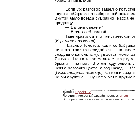
корабли призраков.
Если уж разговор зашёл о потустор
спустя: «Справа на набережной показал
Внутри было всегда сумрачно. Касса не
продавцу.
— Батоны свежие?
— Весь хлеб ночной.
Тане нравился этот мистический 
(
В рамках движения
).
Наталье Толстой, как и её бабушке
не знаю, как это передаётся — по насл
воздушно-капельным)
, удаются мельчай
Язычка.
Что-то
такое мелькает во рту у
брызги — на пол. «В этом году ревень 
нежно-розового
цвета, а год назад —
тё
(
Гуманитарная помощь
). Оттенки созда
не обнаружено — ну нет у меня других 
Дизайн:
Проект 12
Логотип и исходный дизайн проекта:
cmart
Все права на произведения принадлежат авто