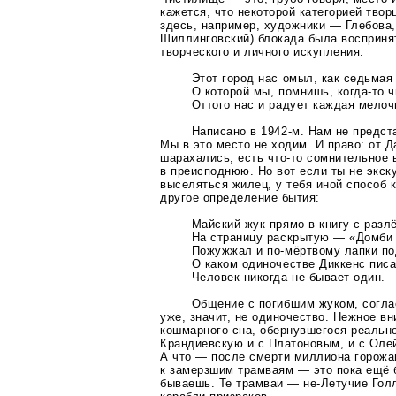
кажется, что некоторой категорией твор
здесь, например, художники — Глебова
Шиллинговский) блокада была восприня
творческого и личного искупления.
Этот город нас омыл, как седьмая
О которой мы, помнишь,
когда-то
ч
Оттого нас и радует каждая мело
Написано в
1942-м
. Нам не предст
Мы в это место не ходим. И право: от 
шарахались, есть
что-то
сомнительное в
в преисподнюю. Но вот если ты не экск
выселяться жилец, у тебя иной способ 
другое определение бытия:
Майский жук прямо в книгу с разлё
На страницу раскрытую — «Домби 
Пожужжал и
по-мёртвому
лапки по
О каком одиночестве Диккенс пис
Человек никогда не бывает один.
Общение с погибшим жуком, согла
уже, значит, не одиночество. Нежное в
кошмарного сна, обернувшегося реальн
Крандиевскую и с Платоновым, и с Оле
А что — после смерти миллиона горожа
к замерзшим трамваям — это пока ещё 
бываешь. Те трамваи —
не-Летучие
Голл