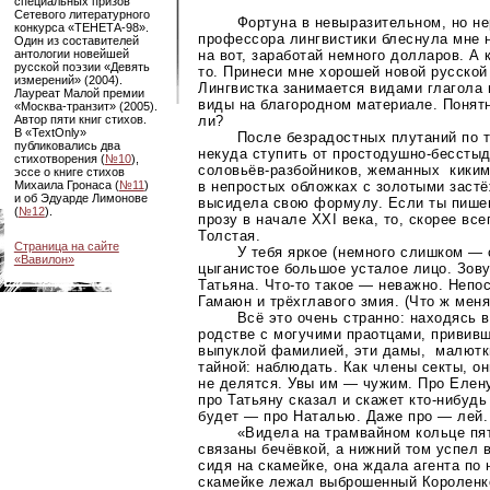
специальных призов
Сетевого литературного
Фортуна в невыразительном, но не
конкурса
«ТЕНЕТА-98»
.
профессора лингвистики блеснула мне 
Один из составителей
на вот, заработай немного долларов. А 
антологии новейшей
русской поэзии «Девять
то. Принеси мне хорошей новой русской
измерений» (2004).
Лингвистка занимается видами глагола 
Лауреат Малой премии
виды на благородном материале. Понят
«Москва-транзит»
(2005).
ли?
Автор пяти книг стихов.
В «TextOnly»
После безрадостных плутаний по 
публиковались два
некуда ступить от
простодушно-бессты
стихотворения (
№10
),
соловьёв-разбойников
, жеманных киким
эссе о книге стихов
в непростых обложках с золотыми застё
Михаила Гронаса (
№11
)
и об Эдуарде Лимонове
высидела свою формулу. Если ты пиш
(
№12
).
прозу в начале XXI века, то, скорее вс
Толстая.
Страница на сайте
У тебя яркое (немного слишком —
«Вавилон»
цыганистое большое усталое лицо. Зов
Татьяна.
Что-то
такое — неважно. Непос
Гамаюн и трёхглавого змия. (Что ж меня
Всё это очень странно: находясь 
родстве с могучими праотцами, привив
выпуклой фамилией, эти дамы,
малютк
тайной: наблюдать. Как члены секты, о
не делятся. Увы им — чужим. Про Елен
про Татьяну сказал и скажет
кто-нибудь
будет — про Наталью. Даже про — лей.
«Видела на трамвайном кольце пя
связаны бечёвкой, а нижний том успел 
сидя на скамейке, она ждала агента по
скамейке лежал выброшенный Короленк