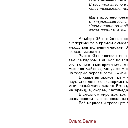
одновременность ест
В шестом вагоне в м
часы показывали пол
Мы в
яростно-прек
с открытыми глазами
Часы стоят на той ж
гроза прошла, а мы в
Альберт Эйнштейн низверг
эксперимента в прямом смысле
между контрольными часами. Х
скорее, извилист.
Эйнштейн не назван, он з
там, за кадром: Бог. Бог, во 
его, по понятным причинам, то
Николая Байтова, Бог даже мо
на теорию вероятности. «Физики
В кадре авторское «мы». 
неустановленного экспериментат
мысленный эксперимент Бога (д
не Фрейд, а, скорее, Кастанеда
В сложном мире жесткост
исполнением: законы размыты 
Всё мерцает и трепещет. 
Ольга Балла