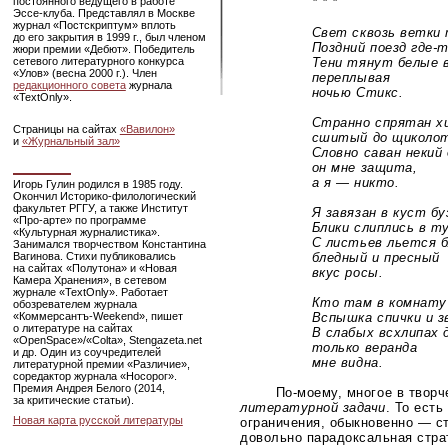
постоянного ведущего в работе
* * *
Эссе-клуба
. Представлял в Москве
журнал «Постскриптум» вплоть
Свет сквозь ветки т
до его закрытия в 1999 г., был членом
Поздний поезд
где-
жюри премии «Дебют». Победитель
сетевого литературного конкурса
Тени тянут белые в
«Улов» (весна 2000 г.). Член
переплывая
редакционного совета
журнала
ночью Стикс.
«TextOnly».
Странно спрятан хит
Страницы на сайтах
«Вавилон»
сшитый до щиколото
и
«Журнальный зал»
Словно саван некий 
он мне защита,
а я — никто.
Игорь Гулин родился в 1985 году.
Окончил
Историко-филологический
факультет РГГУ, а также Институт
Я завязан в куст буз
«Про-арте»
по программе
Блики слиплись в тус
«Культурная журналистика».
С листьев льется бл
Занимался творчеством Константина
Вагинова. Стихи публиковались
бледный и пресный
на сайтах «Полутона» и «Новая
вкус росы.
Камера Хранения», в сетевом
журнале «TextOnly». Работает
Кто там в комнату в
обозревателем журнала
«Коммерсантъ-Weekend»
, пишет
Вспышка спички и зв
о литературе на сайтах
В слабых всхлипах да
«OpenSpace»/«Colta», Stengazeta.net
только веранда
и др. Один из соучредителей
мне видна.
литературной премии «Различие»,
соредактор журнала «Носорог».
Премия Андрея Белого (2014,
По-моему
, многое в твор
за критические статьи).
литературной задачи
. То есть
Новая карта русской литературы
ограничения, обыкновенно — ст
довольно парадоксальная стра