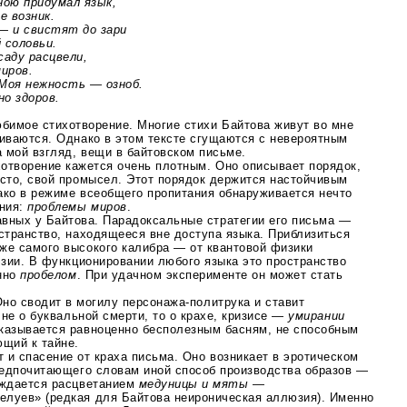
ю придумал язык,
 возник.
и свистят до зари
соловьи.
ду расцвели,
иров.
я нежность — озноб.
 здоров.
бимое стихотворение. Многие стихи Байтова живут во мне
виваются. Однако в этом тексте сгущаются с невероятным
 мой взгляд, вещи в байтовском письме.
ихотворение кажется очень плотным. Оно описывает порядок,
есто, свой промысел. Этот порядок держится настойчивым
ако в режиме всеобщего пропитания обнаруживается нечто
ния:
проблемы миров
.
авных у Байтова. Парадоксальные стратегии его письма —
странство, находящееся вне доступа языка. Приблизиться
же самого высокого калибра — от квантовой физики
эзии. В функционировании любого языка это пространство
енно
пробелом
. При удачном эксперименте он может стать
Оно сводит в могилу
персонажа-политрука
и ставит
 не о буквальной смерти, то о крахе, кризисе —
умирании
оказывается равноценно бесполезным басням, не способным
ющий к тайне.
 и спасение от краха письма. Оно возникает в эротическом
редпочитающего словам иной способ производства образов —
ождается расцветанием
медуницы и мяты
—
луев» (редкая для Байтова неироническая аллюзия). Именно