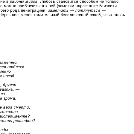
ние в
районы миров
. Любовь становится способом не только
ько можно приблизиться к ней (заметим нарастание близости
воего рода пенетрацией:
заметить — потянуться —
 Через нее, через томительный бессловесный озноб, язык вновь
аметно.
я отблеск.
менно
 поезд:
 другая —
агона, —
ли
 грома.
веря смерти,
новенно:
сперименте?
толь рельефно? —
ады: