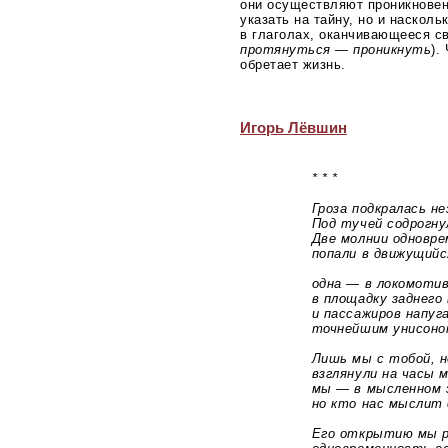
они осуществляют проникнове
указать на тайну, но и наскол
в глаголах, оканчивающееся с
протянуться — проникнуть
).
обретает жизнь.
Игорь Лёвшин
* * *
Гроза подкралась нез
Под тучей содрогнулс
Две молнии одновре
попали в движущийся
одна — в локомотив,
в площадку заднего в
и пассажиров напуга
точнейшим унисоном
Лишь мы с тобой, не 
взглянули на часы мг
мы — в мысленном эк
но кто нас мыслит с
Его открытию мы р