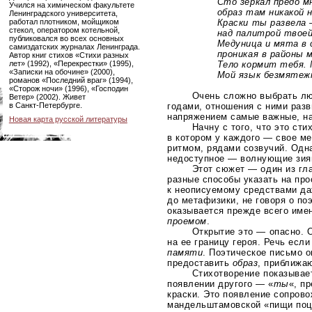
Сто зеркал предо мно
Учился на химическом факультете
образ там никакой не
Ленинградского университета,
работал плотником, мойщиком
Краски ты развела — 
стекол, оператором котельной,
над палитрой твоей 
публиковался во всех основных
Медуница и мята в са
самиздатских журналах Ленинграда.
проникая в районы м
Автор книг стихов «Стихи разных
лет» (1992), «Перекрестки» (1995),
Тело кормит тебя. Мо
«Записки на обочине» (2000),
Мой язык безмятежно
романов «Последний враг» (1994),
«Сторож ночи» (1996), «Господин
Очень сложно выбрать лю
Ветер» (2002). Живет
в
Санкт-Петербурге
.
годами, отношения с ними раз
напряжением самые важные, на
Новая карта русской литературы
Начну с того, что это ст
в котором у каждого — свое м
ритмом, рядами созвучий. Одн
недоступное — волнующие зия
Этот сюжет — один из гл
разные способы указать на про
к неописуемому средствами да
до метафизики, не говоря о по
оказывается прежде всего им
проемом
.
Открытие это — опасно. 
на ее границу героя. Речь если
памяти
. Поэтическое письмо 
предоставить
образ
, приближа
Стихотворение показывает
появлении другого — «
ты
«, п
краски. Это появление сопров
мандельштамовской «пищи поце