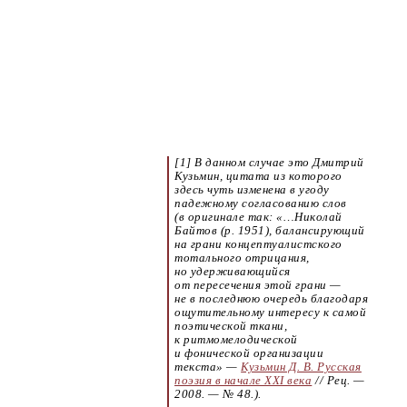
[1] В данном случае это Дмитрий
Кузьмин, цитата из которого
здесь чуть изменена в угоду
падежному согласованию слов
(в оригинале так: «…Николай
Байтов (р. 1951), балансирующий
на грани концептуалистского
тотального отрицания,
но удерживающийся
от пересечения этой грани —
не в последнюю очередь благодаря
ощутительному интересу к самой
поэтической ткани,
к ритмомелодической
и фонической организации
текста» —
Кузьмин Д. В. Русская
поэзия в начале XXI века
/⁠/ Рец. —
2008. — № 48.).