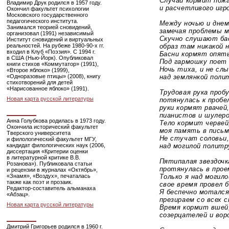
Случай кормит пожарн
Владимир Друк родился в 1957 году.
и расчетливого игро
Окончил факультет психологии
Московского государственного
педагогического института.
Между ночью и днем з
Занимался теорией сновидений,
замечая проблемы ми
организовал (1991) независимый
Скучно слушают басни
Институт сновидений и виртуальных
реальностей. На рубеже 1980-90-х гг.
образ там никакой не
входил в Клуб «Поэзия». С 1994 г.
Басни кормят опять ж
в США
(Нью-Йорк)
. Опубликовал
Под гармошку поет с
книги стихов «Коммутатор» (1991),
Ночь тиха, и не слыш
«Второе яблоко» (1999),
«Одноразовые птицы» (2008), книгу
над землянкой полит
стихотворений для детей
«Нарисованное яблоко» (1991).
Трудовая рука пробуд
Новая карта русской литературы
потянулась к пробел
руки кормят рвачей, п
пианистов и шулеро
Анна Голубкова родилась в 1973 году.
Тело кормит червей, 
Окончила исторический факультет
моя память в письме
Тверского университета
Не стучат соловьи, н
и филологический факультет МГУ,
кандидат филологических наук (2006,
над могилой политру
диссертация «Критерии оценки
в литературной критике В.В.
Пятипалая звездочка,
Розанова»). Публиковала статьи
протянулась в проем
и рецензии в журналах «Октябрь»,
«Знамя», «Воздух», печаталась
Только я над могилой,
также как поэт и прозаик.
свое время провел бе
Редактор-составитель
альманаха
Я беспечно моталс
«Абзац».
презираем со всех с
Новая карта русской литературы
Время кормит вшей, б
созерцателей и воро
Дмитрий Григорьев родился в 1960 г.