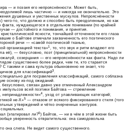
ира — и поэзия его непрояснённости. Может быть,
реодолимой лишь частично — и никогда не окончательно. Это
яжения душевных и умственных мускулов. Непрояснённости
к)
чего-то
, что должно и способно быть преодоленным, но как
о факта, нуждающегося в отдельном понимании (по крайней
случае — достойного и понимания, и принятия.
 кристаллической ясности, тончайшей отточенности его глаза
савшие о Байтове отмечали захваченность его поэтического
тороной речи — «само́й поэтической тканью,
1
ой организацией текста»
, то, что звук и ритм владеют его
а её), — безусловно, поэт (принципиальной) непрояснённости
пожалуй, созерцания — его непрояснённости как факта. Надо ли
глядом существенно более редки, чем те, кто старается
 С такими и сама культура обыкновенно не знает, что
3
ящичков для классификаций
.
 специально для посрамления классификаций, самого соблазна
щие основу
из-под
ожиданий.
й, безусловно, связан давно уже отмеченный Александром
х импульсов всей поэтики Байтова — стремление
4
, непринадлежности»
, уход от улавливающих категорий;
5
тетикой
не-Х»
— отказом от всякого фиксированного стиля (того
ельных утверждений и чётко очерченных контуров.
 социальных.
6
вал (эпатировал ли?
) Байтов, — ни в чём в этой жизни быть
 вообще уверенность отвратительна: она самодовольна
то она слепа. Не видит самого существенного.