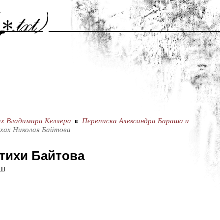
х Владимира Келлера
Переписка Александра Бараша и
хах Николая Байтова
тихи Байтова
аш