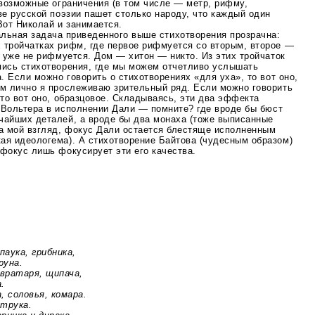
 возможные ограничения (в том числе — метр, рифму,
ве русской поэзии пашет столько народу, что каждый один
Вот Николай и занимается.
альная задача приведенного выше стихотворения прозрачна:
 тройчатках рифм, где первое рифмуется со вторым, второе —
м уже не рифмуется. Дом — хитон — никто. Из этих тройчаток
пись стихотворения, где мы можем отчетливо услышать
а. Если можно говорить о стихотворениях «для уха», то вот оно,
ем лично я прослеживаю зрительный ряд. Если можно говорить
 то вот оно, образцовое. Складываясь, эти два эффекта
Вольтера в исполнении Дали — помните? где вроде бы бюст
чайших деталей, а вроде бы два монаха (тоже выписанные
на мой взгляд, фокус Дали остается блестяще исполненным
ая идеологема). А стихотворение Байтова (чудесным образом)
фокус лишь фокусирует эти его качества.
ука, грибника,
уна.
ратаря, щипача,
.
соловья, комара.
рука.