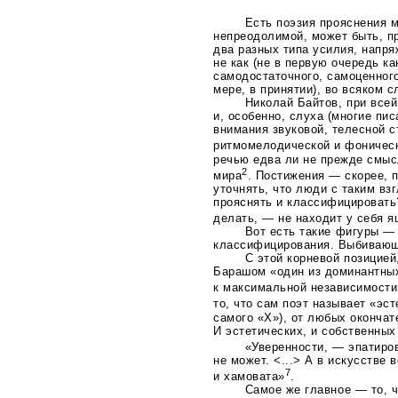
Есть поэзия прояснения м
непреодолимой, может быть, п
два разных типа усилия, напр
не как (не в первую очередь ка
самодостаточного, самоценног
мере, в принятии), во всяком 
Николай Байтов, при всей
и, особенно, слуха (многие пи
внимания звуковой, телесной с
ритмомелодической и фоническ
речью едва ли не прежде смысл
2
мира
. Постижения — скорее, 
уточнять, что люди с таким вз
прояснять и классифицировать?
делать, — не находит у себя 
Вот есть такие фигуры —
классифицирования. Выбиваю
С этой корневой позицие
Барашом «один из доминантны
к максимальной независимости
то, что сам поэт называет «эс
самого «X»), от любых окончат
И эстетических, и собственных
«Уверенности, — эпатиро
не может. <...> А в искусстве
7
и хамовата»
.
Самое же главное — то, ч