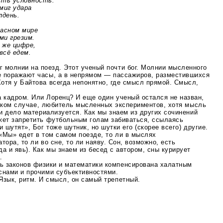
ь условность.
иг удара
день.
расном
мире
 грезим.
е цифре,
сё едем.
 молнии на поезд. Этот ученый почти бог. Молнии мысленного
 поражают часы, а в непрямом — пассажиров, разместившихся
отя у Байтова всегда непонятно, где смысл прямой. Смысл,
а кадром. Или Лоренц? И еще один ученый остался не назван,
всяком случае, любитель мысленных экспериментов, хотя мысль
 и дело материализуется. Как мы знаем из других сочинений
жет запретить футбольным голам забиваться, ссылаясь
 шутят», Бог тоже шутник, но шутки его (скорее всего) другие.
«Мы» едет в том самом поезде, то ли в мыслях
ора, то ли во сне, то ли наяву. Сон, возможно, есть
а и явь). Как мы знаем из бесед с автором, сны курирует
.
ь законов физики и математики компенсирована халатным
снами и прочими субъективностями.
Язык, ритм. И смысл, он самый трепетный.