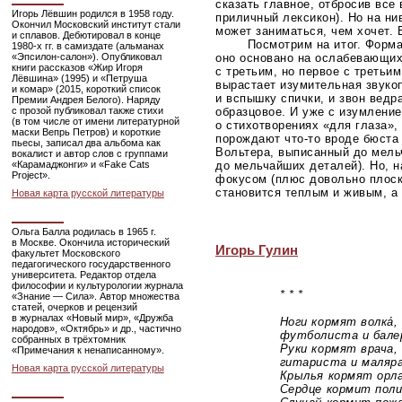
сказать главное, отбросив все
Игорь Лёвшин родился в 1958 году.
приличный лексикон). Но на ни
Окончил Московский институт стали
может заниматься, чем хочет. 
и сплавов. Дебютировал в конце
Посмотрим на итог. Форм
1980-х
гг. в самиздате (альманах
«Эпсилон-салон»
). Опубликовал
оно основано на ослабевающих
книги рассказов «Жир Игоря
с третьим, но первое с третьи
Лёвшина» (1995) и «Петруша
вырастает изумительная звуко
и комар» (2015, короткий список
и вспышку спички, и звон ведр
Премии Андрея Белого). Наряду
с прозой публиковал также стихи
образцовое. И уже с изумлени
(в том числе от имени литературной
о стихотворениях «для глаза»,
маски Вепрь Петров) и короткие
порождают
что-то
вроде бюста 
пьесы, записал два альбома как
Вольтера, выписанный до мель
вокалист и автор слов с группами
«Карамаджонги» и «Fake Cats
до мельчайших деталей). Но, 
Project».
фокусом (плюс довольно плоск
становится теплым и живым, а 
Новая карта русской литературы
Ольга Балла родилась в 1965 г.
в Москве. Окончила исторический
Игорь Гулин
факультет Московского
педагогического государственного
университета. Редактор отдела
философии и культурологии журнала
* * *
«Знание — Сила». Автор множества
статей, очерков и рецензий
в журналах «Новый мир», «Дружба
Ноги кормят волка́, па
народов», «Октябрь» и др., частично
футболиста и балер
собранных в трёхтомник
Руки кормят врача, в
«Примечания к ненаписанному».
гитариста и маляра
Новая карта русской литературы
Крылья кормят орла, 
Сердце кормит полит