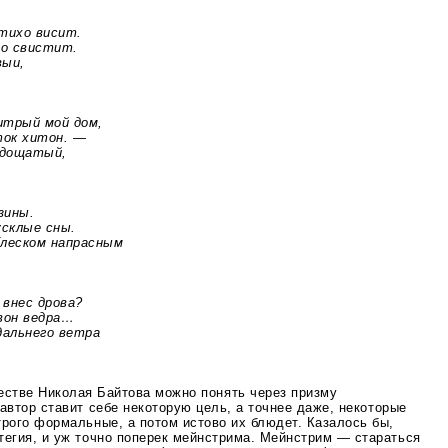
ихо висит.
то
свистит.
ыи,
рый мой дом,
к хитон. —
дощатый,
ины.
клые сны.
еском напрасным
нес дрова?
он ведра…
льнего ветра
честве Николая Байтова можно понять через призму
 автор ставит себе некоторую цель, а точнее даже, некоторые
рого формальные, а потом истово их блюдет. Казалось бы,
тегия, и уж точно поперек мейнстрима. Мейнстрим — стараться