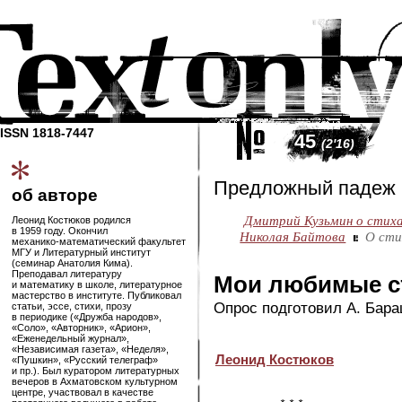
ISSN 1818-7447
45
(2'16)
Предложный падеж
об авторе
Дмитрий Кузьмин о стиха
Леонид Костюков родился
в 1959 году. Окончил
Николая Байтова
О сти
механико-математический
факультет
МГУ и Литературный институт
(семинар Анатолия Кима).
Преподавал литературу
Мои любимые с
и математику в школе, литературное
мастерство в институте. Публиковал
Опрос подготовил А. Бар
статьи, эссе, стихи, прозу
в периодике («Дружба народов»,
«Соло», «Авторник», «Арион»,
«Еженедельный журнал»,
«Независимая газета», «Неделя»,
Леонид Костюков
«Пушкин», «Русский телеграф»
и пр.). Был куратором литературных
вечеров в Ахматовском культурном
центре, участвовал в качестве