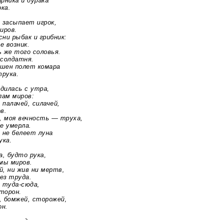
ика и дурака
ка.
асыпает игрок,
ров.
 рыбак и грибник:
 возник.
е того соловья.
олдатня.
ен полет комара
рука.
илась с утра,
ам миров:
алачей, силачей,
в.
моя вечность — труха,
 умерла.
е белеет луна
ка.
 будто рука,
ы миров.
 ни жив ни мертв,
з труда.
я
туда-сюда
,
торон.
омжей, сторожей,
н.