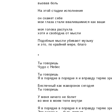
вызвав боль
На этой стадии исполнения
он скажет себе
мои глаза стали ввалившимися как ваши
моя голова распухла
хотя и свободна от мысли
Подобные мысли убивают музыку
и это, по крайней мере, благо
*
Ты говоришь
Чудо с Небес
Ты говоришь
Я в порядке в порядке я и вправду теряю зр
Беспечный как жаворонок сегодня
Ты говоришь
У меня ничего не болит
во мне в моем теле внутри
Я в порядке в порядке я и вправду теряю зр
Это счастье — быть живым