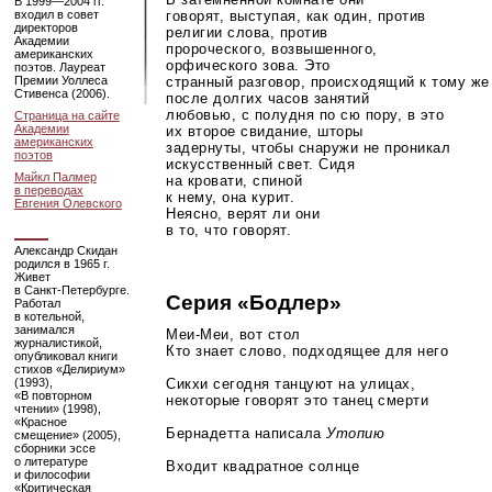
В
1999—2004
гг.
входил в совет
говорят, выступая, как один, против
директоров
религии слова, против
Академии
пророческого, возвышенного,
американских
орфического зова. Это
поэтов. Лауреат
Премии Уоллеса
странный разговор, происходящий к тому же
Стивенса (2006).
после долгих часов занятий
любовью, с полудня по сю пору, в это
Страница на сайте
Академии
их второе свидание, шторы
американских
задернуты, чтобы снаружи не проникал
поэтов
искусственный свет. Сидя
Майкл Палмер
на кровати, спиной
в переводах
к нему, она курит.
Евгения Олевского
Неясно, верят ли они
в то, что говорят.
Александр Скидан
родился в 1965 г.
Живет
в
Санкт-Петербурге
.
Серия «Бодлер»
Работал
в котельной,
занимался
Меи-Меи
, вот стол
журналистикой,
Кто знает слово, подходящее для него
опубликовал книги
стихов «Делириум»
Сикхи сегодня танцуют на улицах,
(1993),
«В повторном
некоторые говорят это танец смерти
чтении» (1998),
«Красное
Бернадетта написала
Утопию
смещение» (2005),
сборники эссе
о литературе
Входит квадратное солнце
и философии
«Критическая