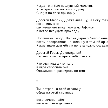
Когда-то
я был послушный мальчик
а теперь сплю часами подряд
Снег, я на тебе прикорну
Дорогой Мерлин, Дражайшая Лу, Я вижу фаз
пока пишу это
как нечаянно вижу горящую Африку
в ветре несущем прохладу
Проклятый Город, Во сне дерево было снач
потом превратилось в колонну в темной арк
Какие знаки для чёта и нечета нужно создат
Дорогой Георг, До свиданья!
Вернется ли теперь к тебе память
Кто единица а кто ноль
в игре спросила она
Остальное я разобрать не смог
*
Ты, остров на этой странице
образ на этой странице
веко вечера, шёлк
четыре стены дыхания