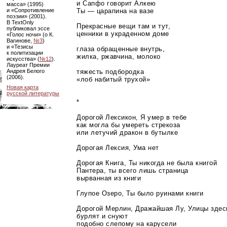
и Сапфо говорит Алкею
масса» (1995)
Ты — царапина на вазе
и «Сопротивление
поэзии» (2001).
В TextOnly
Прекрасные вещи там и тут,
публиковал эссе
ценники в украденном доме
«Голос ночи» (о К.
Вагинове,
№3
)
и «Тезисы
глаза обращенные внутрь,
к политизации
жилка, ржавчина, молоко
искусства» (
№12
).
Лауреат Премии
тяжесть подбородка
Андрея Белого
(2006).
«лоб набитый трухой»
Новая карта
русской литературы
*
Дорогой Лексикон, Я умер в тебе
как могла бы умереть стрекоза
или летучий дракон в бутылке
Дорогая Лексия, Ума нет
Дорогая Книга, Ты никогда не была книгой
Пантера, ты всего лишь страница
вырванная из книги
Глупое Озеро, Ты было руинами книги
Дорогой Мерлин, Дражайшая Лу, Улицы здес
бурлят и снуют
подобно слепому на карусели