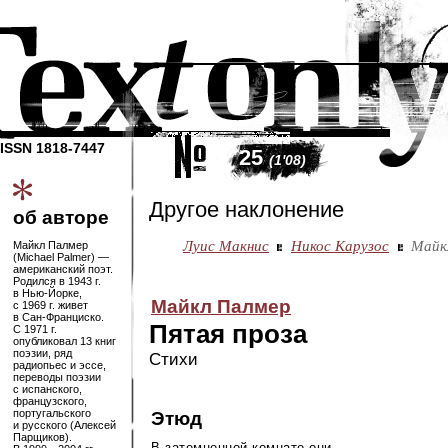
ISSN 1818-7447
25
(1'08)
Другое наклонение
об авторе
Луис Макнис
Никос Карузос
Майк
Майкл Палмер
(Michael Palmer) —
американский поэт.
Родился в 1943 г.
в
Нью-Йорке
,
Майкл Палмер
с 1969 г. живет
в
Сан-Франциско
.
Пятая проза
С 1971 г.
опубликовал 13 книг
поэзии, ряд
Стихи
радиопьес и эссе,
переводы поэзии
с испанского,
французского,
португальского
Этюд
и русского (Алексей
Парщиков).
В затемненной комнате они