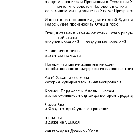
а еще мы написали Провинции и Обратный Х
нечто, что зовется Человечьи Стихи
хотя живем мы в долине на Холме Призрако
И все же на протяжении долгих дней будет 
Голос будет произносить Отец я горю
Отец я отвалил камень от стены, стер рисун
этой стены,
рисунок кораблей — воздушных кораблей —
слова всего лишь
разъятые на части
Потому что мы не живы мы не одни
но обыкновенные выдержки из записных кни
Араб Хасан и его жена
которые кувыркались и балансировали
Колмен Бёрджесс и Адель Ньюсам
расположившиеся однажды вечером среди з
Лиззи Киз
и Фрэд который упал с трапеции
в опилки
и даже не ушибся
канатоходец Джейкоб Холл