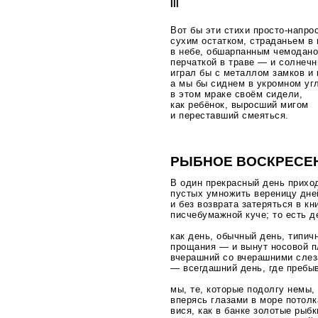
III
Вот бы эти стихи
просто-напро
сухим остатком, страданьем в
в небе, обшарпанным чемодано
перчаткой в траве — и солнеч
играл бы с металлом замков и 
а мы бы сиднем в укромном угл
в этом мраке своём сидели,
как ребёнок, выросший мигом
и переставший смеяться.
РЫБНОЕ ВОСКРЕСЕ
В один прекрасный день прихо
пустых умножить вереницу дне
и без возврата затеряться в к
писчебумажной куче; то есть д
как день, обычный день, типич
прощания — и вынут носовой п
вчерашний со вчерашними слез
— всегдашний день, где пребы
мы, те, которые подолгу немы,
вперясь глазами в море потолк
вися, как в банке золотые рыбк