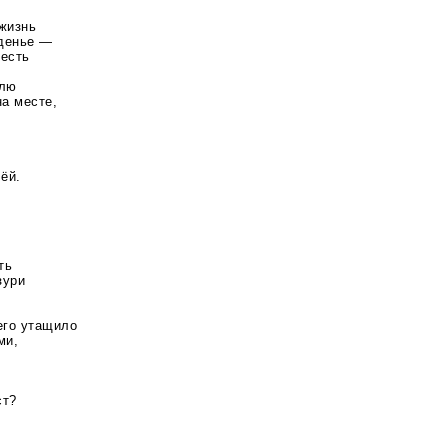
 жизнь
жденье —
 есть
млю
на месте,
ёй.
ть
зури
его утащило
ми,
е
ст?