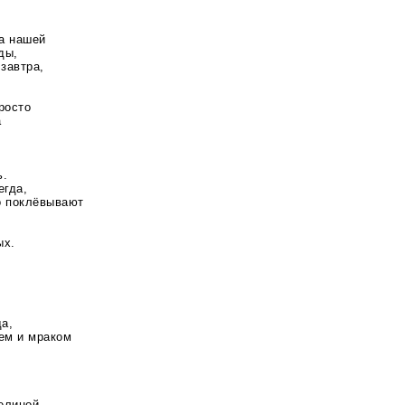
на нашей
ды,
 завтра,
росто
а
ь.
егда,
о поклёвывают
ых.
а,
ьем и мраком
м
елиной