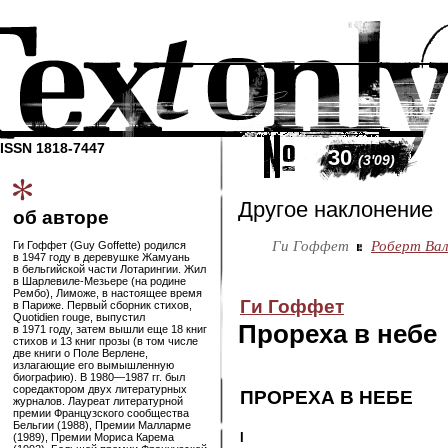
ISSN 1818-7447
30
(3'09)
Другое наклонение
об авторе
Ги Гоффет
Роберт Вал
Ги Гоффет (Guy Goffette) родился
в 1947 году в деревушке Жамуань
в бельгийской части Лотарингии. Жил
в
Шарлевиле-Мезьере
(на родине
Рембо), Лиможе, в настоящее время
Ги Гоффет
в Париже. Первый сборник стихов,
Quotidien rouge, выпустил
Прореха в небе
в 1971 году, затем вышли еще 18 книг
стихов и 13 книг прозы (в том числе
две книги о Поле Верлене,
излагающие его вымышленную
биографию). В
1980—1987
гг. был
соредактором двух литературных
ПРОРЕХА В НЕБЕ
журналов. Лауреат литературной
премии Французского сообщества
Бельгии (1988), Премии Малларме
I
(1989), Премии Мориса Карема