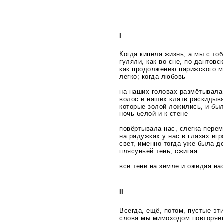
I
Когда кипела жизнь, а мы с то
гуляли, как во сне, по дантовс
как продолжению парижского м
легко; когда любовь
на наших головах размётывала
волос и наших клятв раскидыв
которые золой ложились, и бы
ночь белой и к стене
повёртывала нас, слегка пере
на радужках у нас в глазах иг
свет, именно тогда уже была д
плясуньей тень, сжигая
все тени на земле и ожидая на
II
Всегда, ещё, потом, пустые эт
слова мы мимоходом повторяе