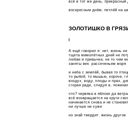
всё в тот же день, прекрасный 
воскресным днём, петлёй на ш
ЗОЛОТИШКО В ГРЯЗ
I
А ещё говорил я: нет, жизнь не
тщета мимолётных дней не пот
любви и привычки, не то чем м
заняты век: рассеченьем моря
и неба с землёй, бывая то птиц
то рыбой, то мышью, короче, г
воздух, воду, плоды и прах, д
сгорая ради, следуя в, пожина
что? червяка в яблоке да ветра
всё возвращается на круги сво
начинается снова и не станови
ни лучше ни хуже
но знай твердит: жизнь другое