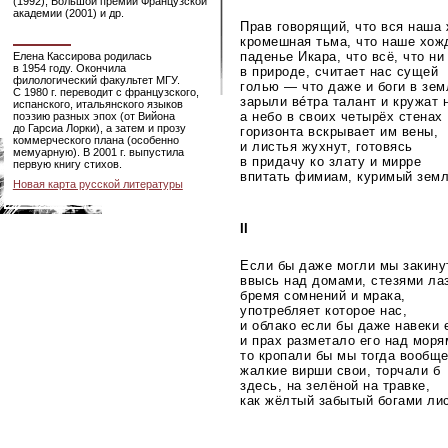
(1992), Большой премии Французской
академии (2001) и др.
Прав говорящий, что вся наша
кромешная тьма, что наше хо
паденье Икара, что всё, что ни
Елена Кассирова родилась
в 1954 году. Окончила
в природе, считает нас сущей
филологический факультет МГУ.
голью — что даже и боги в зе
С 1980 г. переводит с французского,
зарыли вéтра талант и кружат 
испанского, итальянского языков
а небо в своих четырёх стенах
поэзию разных эпох (от Вийона
до Гарсиа Лорки), а затем и прозу
горизонта вскрывает им вены,
коммерческого плана (особенно
и листья жухнут, готовясь
мемуарную). В 2001 г. выпустила
в придачу ко злату и мирре
первую книгу стихов.
впитать фимиам, куримый земл
Новая карта русской литературы
II
Если бы даже могли мы закину
ввысь над домами, стезями ла
бремя сомнений и мрака,
употребляет которое нас,
и облако если бы даже навеки 
и прах разметало его над моря
то кропали бы мы тогда вообщ
жалкие вирши свои, торчали б
здесь, на зелёной на травке,
как жёлтый забытый богами ли