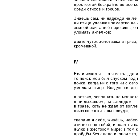
простёртой бескрайне во все к
среди стихов и гробов.
Знаешь сам, ни надежда не леч
ни птица упавшая замертво не
земной оси, а всё норовишь, о 
уломать ангелков:
дайте чуток золотишка в грязи,
кромешной.
IV
Если искал я — а я искал, да 
то поиск мой был спуском под 
поиск, когда ни с того ни с сего
умолкли птицы. Воздушная ды
в ветвях, заполнить не мог ко
я ни дыханьем, ни взглядом — 
в траве, хоть не ждал от вопле
ничегошеньки: сам посуди,
твердил я себе, живёшь, небес
эти вон над тобой, и чхал ты 
яблок в жестоком мире: в том 
пройдём без следа и, зная это,