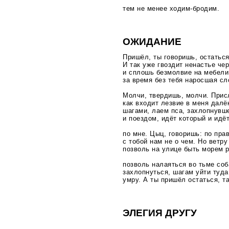
тем не менее
ходим-бродим
.
ОЖИДАНИЕ
Пришёл, ты говоришь, остаться
И так уже гвоздит ненастье чер
и сплошь безмолвие на мебели,
за время без тебя наросшая сл
Молчи, твердишь, молчи. Прис
как входит лезвие в меня далё
шагами, лаем пса, захлопнувш
и поездом, идёт который и идё
по мне. Цыц, говоришь: по пра
с тобой нам не о чем. Но ветр
позволь на улице быть морем 
позволь налаяться во тьме соб
захлопнуться, шагам уйти туда,
умру. А ты пришёл остаться, та
ЭЛЕГИЯ ДРУГУ