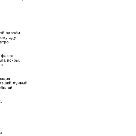
бой вдвоём
кому аду
етро
 факел
ала искры,
ла
мещая
равший лунный
ебелой
с.
и
м.