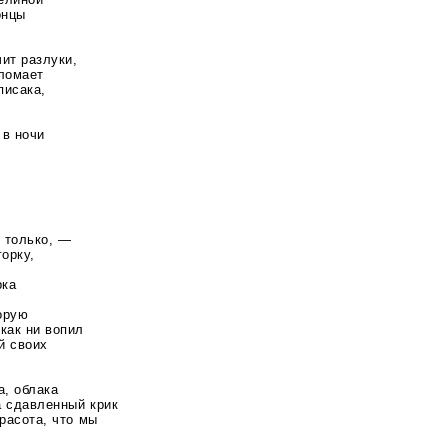
онцы
ит разлуки,
 ломает
писака,
 в ночи
и только, —
горку,
рка
торую
как ни вопил
й своих
а, облака
на сдавленный крик
красота, что мы