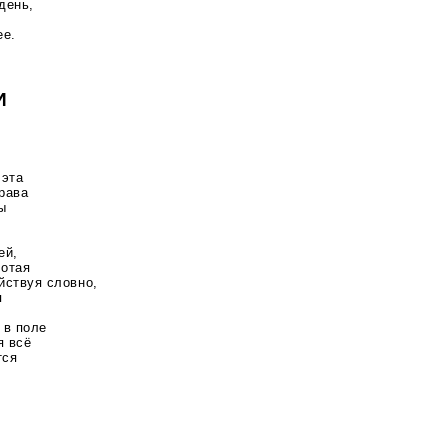
день,
ее.
И
 эта
рава
ы
ей,
лотая
ействуя словно,
я
 в поле
я всё
тся