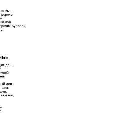
сто
были
 прорехе
м,
ный луч
прочих булавок,
у,
НЬЕ
дит день
й
нижной
ень
ный день
латок
ами,
ваем мы,
а,
и,