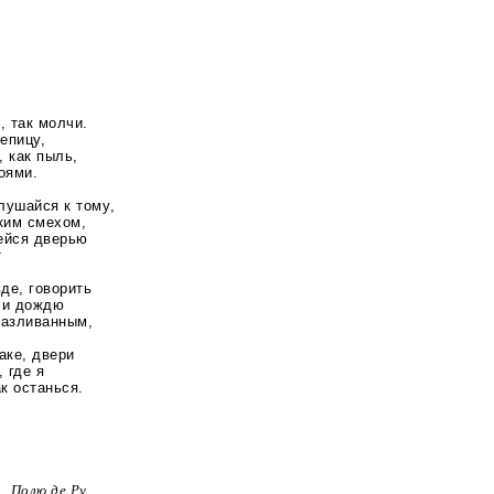
, так молчи.
епицу,
 как пыль,
оями.
лушайся к тому,
ким смехом,
ейся дверью
т
вде, говорить
у и дождю
разливанным,
аке, двери
 где я
к останься.
Полю де Ру