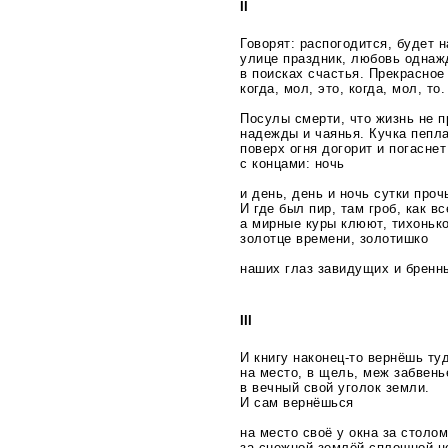
II
Говорят: распогодится, будет 
улице праздник, любовь однаж
в поисках счастья. Прекрасное
когда, мол, это, когда, мол, то.
Посулы смерти, что жизнь не п
надежды и чаянья. Кучка пепл
поверх огня догорит и погаснет
с концами: ночь
и день, день и ночь сутки проч
И где был пир, там гроб, как вс
а мирные куры клюют, тихоньк
золотце времени, золотишко
наших глаз завидущих и бренн
III
И книгу
наконец-то
вернёшь туд
на место, в щель, меж забвен
в вечный свой уголок земли.
И сам вернёшься
на место своё у окна за столо
за снежной землёй сплошной ц