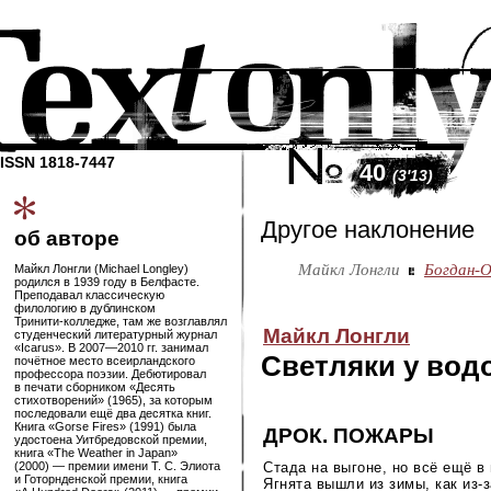
ISSN 1818-7447
40
(3'13)
Другое наклонение
об авторе
Майкл Лонгли
Богдан-О
Майкл Лонгли (Michael Longley)
родился в 1939 году в Белфасте.
Преподавал классическую
филологию в дублинском
Тринити-колледже
, там же возглавлял
Майкл Лонгли
студенческий литературный журнал
«Icarus». В
2007—2010
гг. занимал
Светляки у вод
почётное место всеирландского
профессора поэзии. Дебютировал
в печати сборником «Десять
стихотворений» (1965), за которым
последовали ещё два десятка книг.
Книга «Gorse Fires» (1991) была
ДРОК. ПОЖАРЫ
удостоена Уитбредовской премии,
книга «The Weather in Japan»
Стада на выгоне, но всё ещё в 
(2000) — премии имени Т. С. Элиота
и Готорнденской премии, книга
Ягнята вышли из зимы, как
из-