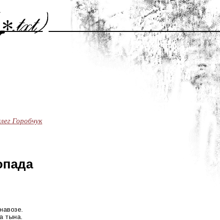
лег Горобчук
опада
навозе.
за
тына.