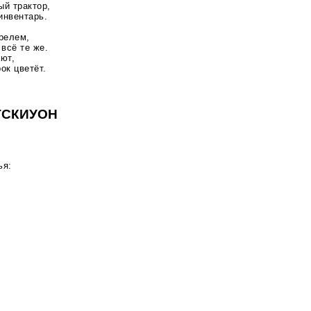
ый трактор,
инвентарь.
релем,
 всё те же.
ют,
ок цветёт.
ГСКИУОН
ья: