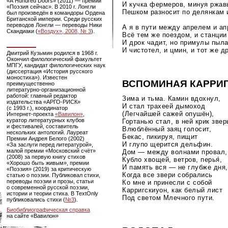
«A Hundred Doors» (2011) — премии
И кучка фермеров, минуя ржав
«Поэзия сейчас». В 2010 г. Лонгли
Пешком разносит по делянкам 
был произведён в командоры Ордена
Британской империи. Среди русских
переводов Лонгли — переводы Ники
А я в пути между апрелем и ап
Скандиаки (
«Воздух», 2008, № 3
).
Всё тем же поездом, и станции
И дрок чадит, но примулы пыла
И чистотел, и цмин, и тот же др
Дмитрий Кузьмин родился в 1968 г.
Окончил филологический факультет
МПГУ, кандидат филологических наук
(диссертация «История русского
моностиха»). Известен
ВСПОМИНАЯ КАРРИ
преимущественно
литературно-организационной
работой: главный редактор
Зима и тьма. Камин вдохнул,
издательства
«АРГО-РИСК»
И стал трахеей дымоход
(с 1993 г.), координатор
(Легчайшей сажей опушён),
Интернет-проекта
«Вавилон»
,
куратор литературных клубов
Гортанью стал, в ней крик звер
и фестивалей, составитель
Влюблённый заяц голосит,
нескольких антологий. Лауреат
Бекас, пикируя, пищит
Премии Андрея Белого (2002)
И глупо щерится дельфин.
«За заслуги перед литературой»,
малой премии «Московский счёт»
Дом — между волнами провал,
(2008) за первую книгу стихов
Кубло хвощей, ветров, перья́,
«Хорошо быть живым», премии
И память вся — не глубже дня,
«Поэзия» (2019) за критическую
Когда все звери собрались
статью о поэзии. Публиковал стихи,
переводы поэзии и прозы, статьи
Ко мне и принесли с собой
о современной русской поэзии,
Карригскиуон, как белый лист
истории и теории стиха. В TextOnly
Под светом Млечного пути.
публиковались стихи (
№3
).
Биобиблиографическая справка
на сайте «Вавилон»