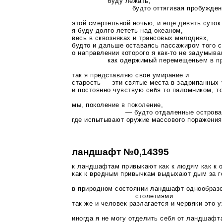
буду лежать,
будто оттягивая пробуждение еще
этой смертельной ночью, и еще девять суток
я буду долго лететь над океаном,
весь в сквозняках и трансовых мелодиях,
будто и дальше оставаясь пассажиром того 
о направлении которого я
как-то
не задумыва
как одержимый перемещеньем в прос
так я представляю свое умирание и
старость — эти святые места в задрипанных
и постоянно чувствую себя то паломником, т
мы, поколение в поколение,
— будто отдаленные острова
где испытывают оружие массового поражения
ландшафт №0,14395
к ландшафтам привыкают как к людям как к 
как к вредным привычкам выдыхают дым за г
в природном состоянии ландшафт однообразе
столетиями
так же и человек разлагается и червяки это
иногда я не могу отделить себя от ландшафт