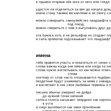
в прыжке оторвав обе ноги от него или глядя
удастся ли отделиться за миг до начала дож
иначе стану такими же каплями и не смогу с
можно совершить самоубийство ландшафта п
под поезд
можно смириться с ним и выгуливать друг др
эта бумага хоть и не рельефна но создает 
и сила пробелов подсказывает что ландшафт 
имена
тебе нравится упасть и покатиться от своих 
слова важны когда они имена или когда за ни
слова нужно воспитывать но как можно отве
слова
поэтому от слов часто отказываются подбра
бездетные будут ухаживать за ними с невид
и воспитают в них свои любимые термины и 
письма обычно умирают не дойдя
до нужной точки кипения
голоса голоса засыхают твердеют как короч
в уста
и лицо выгибается как змея пронзённая
шприцем с несколькими кубами неперевод