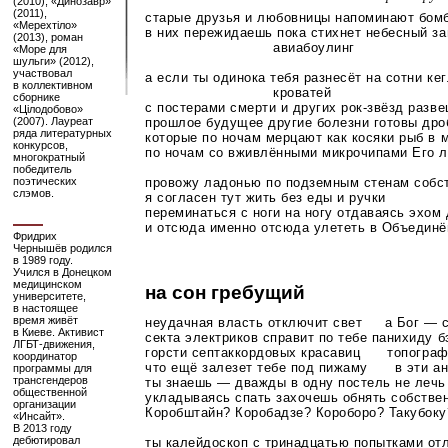
(2010), «Динозавр»
(2011),
старые друзья и любовницы напоминают бо
«Мерехтіло»
в них пережидаешь пока стихнет небесный з
(2013), роман
авиабоулинг
«Море для
шульги» (2012),
участвовал
а если ты одинока тебя разнесёт на сотни ке
в коллективном
кроватей
сборнике
с постерами смерти и других
рок-звёзд
разве
«Цілодобово»
прошлое будущее другие болезни готовы дро
(2007). Лауреат
ряда литературных
которые по ночам мерцают как косяки рыб в 
конкурсов,
по ночам со вживлёнными микрочипами Его 
многократный
победитель
провожу ладонью по подземным стенам собс
поэтических
слэмов.
я согласен тут жить без еды и ручки
переминаться с ноги на ногу отдаваясь эхом
и отсюда именно отсюда улететь в Объедин
Фридрих
Чернышёв родился
в 1989 году.
Учился в Донецком
медицинском
на сон гребущий
университете,
в настоящее
время живёт
неудачная власть отключит свет а Бог — 
в Киеве. Активист
секта электриков справит по тебе панихиду
ЛГБТ-движения
,
горсти септаккордовых красавиц топограф
координатор
что ещё залезет тебе под пижаму в эти а
программы для
трансгендеров
ты знаешь — дважды в одну постель не лечь
общественной
укладываясь спать захочешь обнять собст
организации
Коробштайн? Коробадзе? Короборо? Такубоку
«Инсайт».
В 2013 году
дебютировал
ты калейдоскоп с тринадцатью попытками от