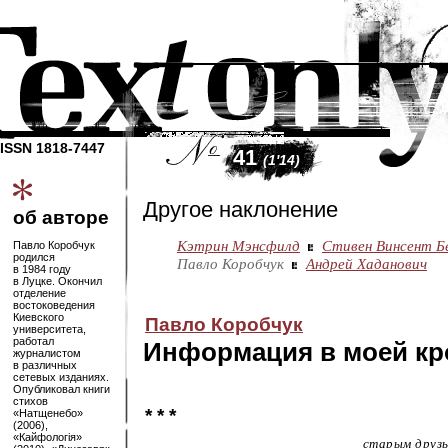
ISSN 1818-7447
41
(1'14)
Другое наклонение
об авторе
Кэтрин Мэнсфилд
Стивен Винсент Б
Павло Коробчук
родился
Павло Коробчук
Андрей Хаданович
в 1984 году
в Луцке. Окончил
отделение
востоковедения
Киевского
Павло Коробчук
университета,
работал
Информация в моей кр
журналистом
в различных
сетевых изданиях.
Опубликовал книги
стихов
* * *
«Натщенебо»
(2006),
«Кайфологія»
старым друзь