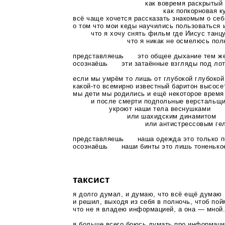
как вовремя раскрытый па
как попкорновая кукуруза 
всё чаще хочется рассказать знакомым о се
о том что мои кеды научились пользоваться 
что я хочу снять фильм где Иисус танцуе
что я никак не осмелюсь полность
представляешь это общее дыхание тем же
осознаёшь эти затаённые взгляды под лот
если мы умрём то лишь от глубокой глубоко
какой-то
всемирно известный баритон высосе
мы дети мы родились и ещё некоторое время
и после смерти подпольные верстальщи
укроют наши тела веснушками
или шахидским динамитом
или антистрессовым гелем по
представляешь наша одежда это только пе
осознаёшь наши бинты это лишь тоненько
таксист
я долго думал, и думаю, что всё ещё думаю
и решил, выходя из себя в полночь, чтоб пой
что не я владею информацией, а она — мной
я больше всего боюсь думать про информац