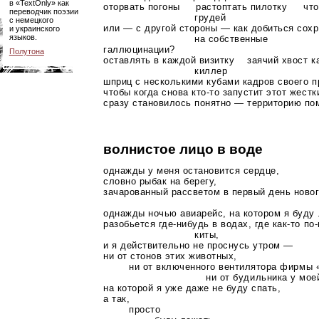
в «TextOnly» как
оторвать погоны растоптать пилотку чтоб
переводчик поэзии
грудей
с немецкого
или — с другой стороны — как добиться сохр
и украинского
языков.
на собственные
галлюцинации?
Полутона
оставлять в каждой визитку заячий хвост к
киллер
шприц с несколькими кубами кадров своего 
чтобы когда снова
кто-то
запустит этот жестк
сразу становилось понятно — территорию пом
волнистое лицо в воде
однажды у меня остановится сердце,
словно рыбак на берегу,
зачарованный рассветом в первый день новог
однажды ночью авиарейс, на котором я буду 
разобьется
где-нибудь
в водах, где
как-то
по
киты,
и я действительно не проснусь утром —
ни от стонов этих животных,
ни от включенного вентилятора фирмы «
ни от будильника у моей кр
на которой я уже даже не буду спать,
а так,
просто