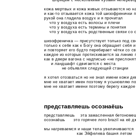
кожа мертвых и кожа живых отзываются но н
и
как-то
отзывается кожа той шизофренички п
рукой она гладила воздух и я прочитал
что у воздуха есть волосы и плечи
что у воздуха есть термины и понятия
что у воздуха есть родственные связи со 
шизофреничка — присутствует только под св
только к себе как к Богу она обращает себя 
и повторяет его будто перебирает чётки со 
каждое из которых протискивается за линию 
как в двери вагона с надписью «не прислоня
и ландшафт сдвигается с места
не объявляя следующей станции
я хотел отозваться но не знал имени кожи
де
мне не хватает имен поэтому я усыновляю 
мне не хватает имени поэтому берегу каждо
представляешь осознаёшь
представляешь эта замасленная бетономеш
осознаёшь это горячее лого brazil на её д
мы нагреваемся и наши тела увеличиваются
как Эйфелева башня летом