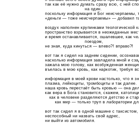
так как её нужно думать сразу всю, с ней сп
на один.
поскольку информация и Бог неисчерпаемы, 
«деньги — тоже неисчерпаемы» — добавил так
воздух наполнен крупинками теологической 
пространство взрывается в неожиданных мес
и время останавливается, ошалевшее, как че
поездом,
не зная, куда кинуться — влево?! вправо?!
вот так я сидел на заднем сидении, осознава
насколько информация завладела мной и сзад
зажала мою голову, как возбужденная женщи
въелась в мою кровь, как наркотик, требуя в
информация в моей крови настолько, что я з
плазма, лейкоциты, тромбоциты и так далее.
наша кровь перестаёт быть кровью — она дел
как вера в Бога становится, скажем, католи
как в человеке разделяются детство и стар
как мир — только труп в лаборатории д
вот так сидел я в одной машине с таксистом,
неспособный ни назвать свой адрес,
ни выйти из автомобиля.