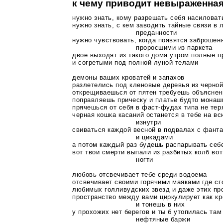
к чему приводит невыраженная
нужно знать, кому разрешать себя насиловат
нужно знать, с кем заводить тайные связи в
преданности
нужно чувствовать, когда появятся заброшен
проросшими из паркета
двое выходят из такого дома утром полные 
и согретыми под полной луной телами
демоны ваших кроватей и запахов
разлетелись под кленовые деревья из черной
открещиваешься от пятен требуешь объяснен
поправляешь прическу и платье будто монаш
прячешься от себя в
фаст-фудах
типа не тер
черная кошка касаний останется в тебе на вс
изнутри
свиваться каждой весной в подвалах с фант
и цикадами
а потом каждый раз будешь распарывать себ
вот твои смерти выпали из разбитых колб во
ногти
любовь отсвечивает тебе среди водоема
отсвечивает своими горячими маяками где с
любимых голливудских звезд и даже этих про
пространство между вами циркулирует как к
и тонешь в них
у прохожих нет берегов и ты б утопилась там
нефтяные баржи