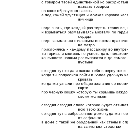
с товаром твоей единственной но расхристан
назвать товаром
на коже образуется накипь
а под кожей хрустящая и ломкая корочка кас
яичница
надо знать, где каждый раз терять терпение,
и взрываться размазываясь мозгами по гарди
сердца
надо заниматься отчаяньем вовремя практико
на метро
прислоняясь к каждому пассажиру во внутрен
ты горишь и можешь не успеть дать полако
конечности ночами рассыпаются и до самого 
пустыни
сегодня тут когда я зажал тебя в переулке и
когда ты попросила пойти в более удобную 
кровать
когда мы узнали про общее желание со всем
карте
про черную кошку которую ты кормишь каждо
своим молоком
сегодня сегодня слово которое будет отзыва
всю твою жизнь
сегодня тут в заброшенном доме куда мы пе
от асфальта
в доме с такой же ободранной как стены и с
на запястьях страстью