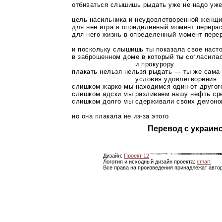
отбиваться слышишь рыдать уже не надо уже
цель насильника и неудовлетворенной женщи
для нее игра в определенный момент перера
для него жизнь в определенный момент пере
и поскольку слышишь ты показала свое наст
в заброшенном доме в который ты согласилас
и прокурору
плакать нельзя нельзя рыдать — ты же сама
условия удовлетворения
слишком жарко мы находимся один от другог
слишком адски мы разливаем нашу нефть ср
слишком долго мы сдерживали своих демонов
но она плакала не
из-за
этого
Перевод с украин
Дизайн:
Проект 12
Логотип и исходный дизайн проекта:
cmart
Все права на произведения принадлежат авто