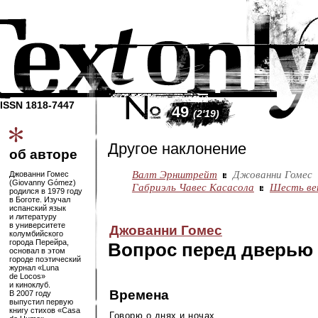
ISSN 1818-7447
49
(2'19)
Другое наклонение
об авторе
Валт Эрнштрейт
Джованни Гомес
Джованни Гомес
(Giovanny Gómez)
Габриэль Чавес Касасола
Шесть вен
родился в 1979 году
в Боготе. Изучал
испанский язык
и литературу
в университете
Джованни Гомес
колумбийского
города Перейра,
Вопрос перед дверью
основал в этом
городе поэтический
журнал «Luna
de Locos»
и киноклуб.
Времена
В 2007 году
выпустил первую
книгу стихов «Casa
Говорю о днях и ночах