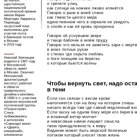
de Humo»,
о трепете улиц
удостоенную
как солнце на ножике лживо клянётся
национальной
поэтической премии
Говорю о ране в моей спине
имени Марии
как тяжести целого мира
Мерседес Карранса.
единственном чего в зеркале не увидеть
Переводы
о злобе и как её кровь прозрачна
на русский язык
выполнены для
участия поэта
Говорю об уснувшем звере
в Биеннале поэтов
и танце бабочек в моём пруду
в Москве
Говорю что нельзя не заметить зари с мерт
в 2019 году.
в моих потных руках
о стенах где скрыта любовь
Николай Звягинцев
о боге поющем на берегах
родился в 1967 году
о которые бьются волны
в Московской
области, живёт
в Москве. Окончил
Московский
архитектурный
Чтобы вернуть свет, надо ост
институт, работал
в области
в тени
графического
дизайна и рекламы.
В
1990-е
гг. участник
Если сон связан с весом крови
крымско-московской
наполняется сон на боку на котором спишь
поэтической группы
начало всегда там где самый медленный во
«Полуостров».
Если засну на одном боку мо́ря его берега́ 
Стихи
публиковались
и влажный ветер молчит
в антологиях
и невесомые камни лишают смысла
«Самиздат века»
твою принадлежность к миру
и «Девять
Видение может быть морской болезнью
измерений»,
альманахах
потоком который уносит твою жизнь