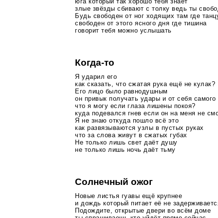
юга который так хорошо тебя знает
злые звёзды сбивают с толку ведь ты своб
Будь свободен от ног ходящих там где танц
свободен от этого ясного дня где тишина
говорит тебя можно услышать
Когда-то
Я ударил его
как сказать, что сжатая рука ещё не кулак?
Его лицо было равнодушным
он привык получать удары и от себя самого
что я могу если глаза лишены покоя?
куда подевался гнев если он на меня не см
Я не знаю откуда пошло всё это
как развязываются узлы в пустых руках
что за слова живут в сжатых губах
Не только лишь свет даёт душу
не только лишь ночь даёт тьму
Солнечный ожог
Новые листья гуавы ещё крупнее
и дождь который питает её не задерживаетс
Подождите, открытые двери во всём доме
ты спрашиваешь кто уйдёт прямо сейчас