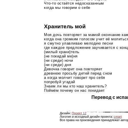
Что-то
остаётся недосказанным
когда мы говорим о себе
Хранитель мой
Моя дочь повторяет за мамой окончание ка
когда она громким голосом учит её молитьс
я смутно улавливаю мелодию песни
где каждое предложение заучивается с кон
(милый храни)тель
(не покидай ме)ня
(ни среди) ночи
(ни среди) дня
Девочка говорит она повторяет
древнюю просьбу детей перед сном
а когда молчит говорит про себя
попробуй угадай
Знаем ли мы кто наш хранитель?
Поймём почему он нас покидает
Перевод с испа
Дизайн:
Проект 12
Логотип и исходный дизайн проекта:
cmart
Все права на произведения принадлежат авто