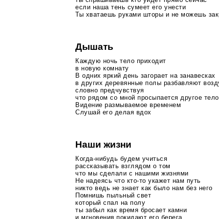
если наша тень сумеет его унести
Ты хватаешь руками шторы и не можешь зак
Дышать
Каждую ночь тело приходит
в новую комнату
В одних яркий день загорает на занавесках
в других деревянные полы разбавляют возд
словно предчувствуя
что рядом со мной просыпается другое тело
Видение размываемое временем
Слушай его делая вдох
Наши жизни
Когда-нибудь
будем учиться
рассказывать взглядом о том
что мы сделали с нашими жизнями
Не надеясь что
кто-то
укажет нам путь
никто ведь не знает как было нам без него
Помнишь пыльный свет
который спал на полу
ты забыл как время бросает камни
и мгновения покидают его берега