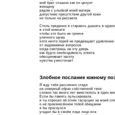
мой брат слышно как он целует
женщину
рядом с улыбкой моей матери
допустимо присутствие другой кожи
но только на рассвете
Столь преданно я стараюсь дышать в одино
в этой комнате
чтобы это было не громче
уличного шума
хотя ничто порой не предвещает удивление
от задаваемых вопросов
когда смотришь на эту дверь
как будто необходимость ответа
обесценивает наготу
чувства ужесточает
Злобное послание южному по
Я жду тебя рассеянно глядя
на скверный образ собственной тени
словно так много лет вместилось в один же
Если бы память пульсировала
и ты спросил об огнях гаснущих на моей сп
о не произнесённом тобой обещании
я бы проснулся
угадал бы в своём лице лицо юга