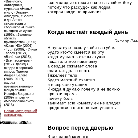
«Вавилон»,
все молодые страхи о сне на любом боку
«Авторник»,
потому что рассудок как лодка
журналах «Новый
которая нигде не причалит
мир», «Знамя»,
«Воздух», «Волга»
и др. Автор
стихотворных
сборников «Спинка
Когда настаёт каждый день
пьющего из лужи»
(1993), «Законная
область
Эктору Лав
притворства» (1996),
«Крым НЗ» (2001),
Я чувствую ложь у себя на губах
«Туц» (2008), «Улица
будто
кто-то
смеётся во рту
Тассо» (2012),
когда музыка в стены стучит
«Взлётка» (2015),
«Все пассажиры»
пока тело моё наизнанку
(2017). Дважды
а сердце сжимает слова
входил в короткий
если так долго спать
список Премии
Тяжелеет тело
Андрея Белого
(2008, 2017),
будто мёртвый схватил
лауреат
и в зеркало утащил
премии-стипендии
Иногда я думаю почему я не помню
Фонда памяти
про эти шрамы
Иосифа Бродского
(2009) и премии
почему боль
«Московский счёт»
занимает всю комнату ей не владея
(2013).
продолжая то что нельзя увидеть
Новая карта русской
литературы
Вопрос перед дверью
В соседней комнате