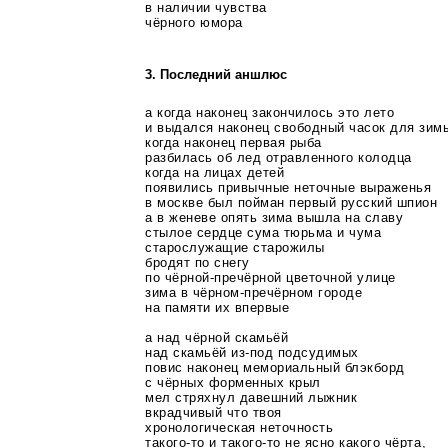
в наличии чувства
чёрного юмора
3. Последний аншлюс
а когда наконец закончилось это лето
и выдался наконец свободный часок для зим
когда наконец первая рыба
разбилась об лед отравленного колодца
когда на лицах детей
появились привычные неточные выраженья
в москве был пойман первый русский шпион
а в женеве опять зима вышла на славу
стылое сердце сума тюрьма и чума
старослужащие старожилы
бродят по снегу
по
чёрной-пречёрной
цветочной улице
зима в
чёрном-пречёрном
городе
на памяти их впервые
а над чёрной скамьёй
над скамьёй
из-под
подсудимых
повис наконец мемориальный блэкборд
с чёрных форменных крыл
мел стряхнул давешний лыжник
вкрадчивый что твоя
хронологическая неточность
такого-то
и
такого-то
не ясно какого чёрта,