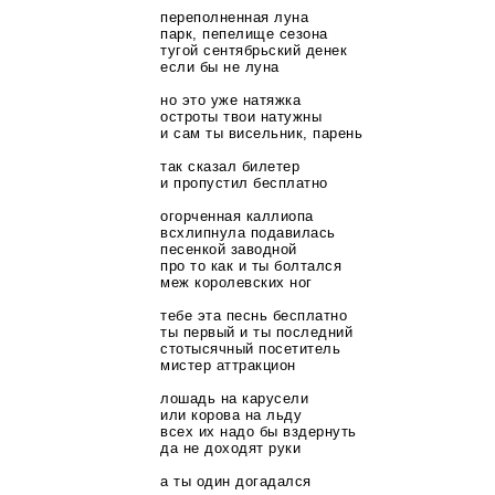
переполненная луна
парк, пепелище сезона
тугой сентябрьский денек
если бы не луна
но это уже натяжка
остроты твои натужны
и сам ты висельник, парень
так сказал билетер
и пропустил бесплатно
огорченная каллиопа
всхлипнула подавилась
песенкой заводной
про то как и ты болтался
меж королевских ног
тебе эта песнь бесплатно
ты первый и ты последний
стотысячный посетитель
мистер аттракцион
лошадь на карусели
или корова на льду
всех их надо бы вздернуть
да не доходят руки
а ты один догадался