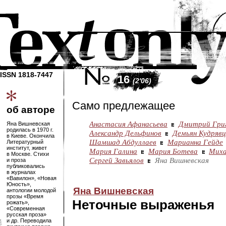
ISSN 1818-7447
16
(2'06)
Само предлежащее
об авторе
Анастасия Афанасьева
Дмитрий Гри
Яна Вишневская
родилась в 1970 г.
Александр Дельфинов
Демьян Кудрявц
в Киеве. Окончила
Шамшад Абдуллаев
Марианна Гейде
Литературный
институт, живет
Мария Галина
Мария Ботева
Миха
в Москве. Стихи
Сергей Завьялов
Яна Вишневская
и проза
публиковались
в журналах
«Вавилон», «Новая
Юность»,
Яна Вишневская
антологии молодой
прозы «Время
Неточные выраженья
рожать»,
«Современная
русская проза»
и др. Переводила