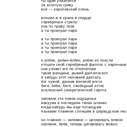
ты один ухватился
за золотую гриву
всё — королевский олень
возьми ж и храни в сердце
серебряную стрелу
она по праву твоя
а ты проиграл пари
а ты проиграл пари
а ты проиграл пари
а ты проиграл пари
а ты проиграл пари
о робин,
робин-бобин
, робин из локсли
отошли свой серебряный фаллос с нарочным
она узнает его по отпечаткам
такая женщина, рыжий дактилоскоп
и забудь этот неловкий дактиль
бог чужой, данник великой мэгги
беги, беби, беги, свободный аттис
вселенский синкретический сирота
запомни это новое ощущенье
вакуума в последних твоих штанах
когда-нибудь
мы еще потанцуем
языками пламени спляшем в шервудском лес
но главное — запомни — цитировать можно
запомни, беби, теперь цитировать можно