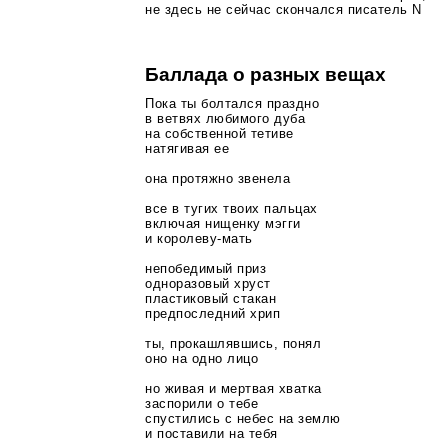
не здесь не сейчас скончался писатель N
Баллада о разных вещах
Пока ты болтался праздно
в ветвях любимого дуба
на собственной тетиве
натягивая ее
она протяжно звенела
все в тугих твоих пальцах
включая нищенку мэгги
и
королеву-мать
непобедимый приз
одноразовый хруст
пластиковый стакан
предпоследний хрип
ты, прокашлявшись, понял
оно на одно лицо
но живая и мертвая хватка
заспорили о тебе
спустились с небес на землю
и поставили на тебя