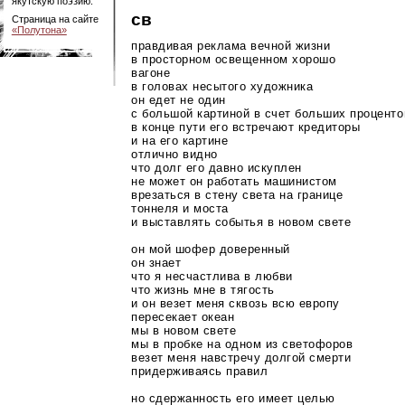
якутскую поэзию.
св
Страница на сайте
«Полутона»
правдивая реклама вечной жизни
в просторном освещенном хорошо
вагоне
в головах несытого художника
он едет не один
с большой картиной в счет больших проценто
в конце пути его встречают кредиторы
и на его картине
отлично видно
что долг его давно искуплен
не может он работать машинистом
врезаться в стену света на границе
тоннеля и моста
и выставлять событья в новом свете
он мой шофер доверенный
он знает
что я несчастлива в любви
что жизнь мне в тягость
и он везет меня сквозь всю европу
пересекает океан
мы в новом свете
мы в пробке на одном из светофоров
везет меня навстречу долгой смерти
придерживаясь правил
но сдержанность его имеет целью