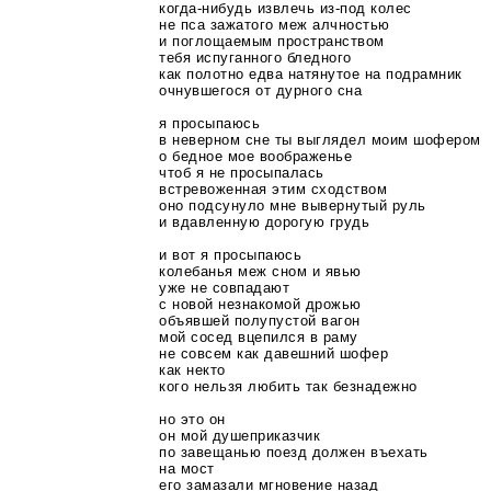
когда-нибудь
извлечь
из-под
колес
не пса зажатого меж алчностью
и поглощаемым пространством
тебя испуганного бледного
как полотно едва натянутое на подрамник
очнувшегося от дурного сна
я просыпаюсь
в неверном сне ты выглядел моим шофером
о бедное мое воображенье
чтоб я не просыпалась
встревоженная этим сходством
оно подсунуло мне вывернутый руль
и вдавленную дорогую грудь
и вот я просыпаюсь
колебанья меж сном и явью
уже не совпадают
с новой незнакомой дрожью
объявшей полупустой вагон
мой сосед вцепился в раму
не совсем как давешний шофер
как некто
кого нельзя любить так безнадежно
но это он
он мой душеприказчик
по завещанью поезд должен въехать
на мост
его замазали мгновение назад