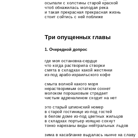
осыпали с холстины старой краской
чтоб обнажилась молодая река
и такая прекрасная прекрасная жизнь
стоит сойтись с ней поближе
Три опущенных главы
1. Очередной допрос
где моя
остановка-сердце
что когда растворила створки
смята в складках какой жестянки
из-под
арабо-израильского
кофе
смыта волной какого моря
нерастворимым остатком сохнет
молоком порошковым страдает
чистым адреналином сходит на нет
это старый шпионский номер
в старой гостинице
из-под
гостей
в белом доме
из-под
цветных жильцов
в складках портьер изящно сохнут
тонко нарезаны виды нейтральных льдов
зима в касабланке выдалась нынче на славу