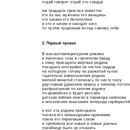
отдай говорят отдай это сердце
им тридцати трем все известно
кто из нас мужчины кто женщины
кто казаки кто белополяки
и кто и зачем и находит кого
по пулям пущенным вслед самому себе
2. Первый провал
В высокотемпературном режиме
в баночных снах в горчичном бреду
к нему приходила мертвая родина
походила контурами на чистое сердце
на холодную голову на разжатый кулак
тщательно измельченная родина
мелкой монетой стелилась по чисту полу
двуглавым драконом кверху к низкому потол
разбрызганная по каплям родина
по-арамейски
и будет рессайа
детская библия онегин в переводе набокова
и московские изыскания зигмунда герберште
и вот эта родина приходила
пытала его невыездными идиомами
поила его березовым соком
и требовала все новых и новых данных
покойнице было не отказать