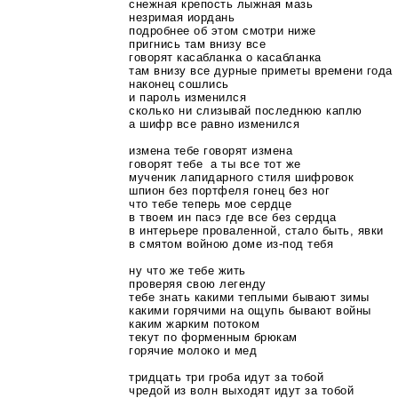
снежная крепость лыжная мазь
незримая иордань
подробнее об этом смотри ниже
пригнись там внизу все
говорят касабланка о касабланка
там внизу все дурные приметы времени года
наконец сошлись
и пароль изменился
сколько ни слизывай последнюю каплю
а шифр все равно изменился
измена тебе говорят измена
говорят тебе а ты все тот же
мученик лапидарного стиля шифровок
шпион без портфеля гонец без ног
что тебе теперь мое сердце
в твоем ин пасэ где все без сердца
в интерьере проваленной, стало быть, явки
в смятом войною доме
из-под
тебя
ну что же тебе жить
проверяя свою легенду
тебе знать какими теплыми бывают зимы
какими горячими на ощупь бывают войны
каким жарким потоком
текут по форменным брюкам
горячие молоко и мед
тридцать три гроба идут за тобой
чредой из волн выходят идут за тобой