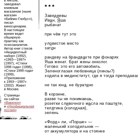
в Анголе,
заведовал
* * *
книжным
магазином (ныне
Завед
е
евы
магазин
«Библио-Глобус»
),
Ив
а
н,
Я
ша
писал
рыбачат
киносценарии.
В настоящее
при чём тут это
время ведет
обширную
практику как
ул
о
вистое место
психоаналитик.
зат
о
н
Автор книг стихов
«Акцидентный
набор» (1992),
рандеву на брандв
а
хте при фонарях
«1993—1997»
Яша женат. Брат жены онколог.
(1997), «Стихи
Готово: это его автомобиль.
1998 года» (1998),
Зеленоглазая любовница (линзы?)
«Стихи 1999 года»
(1999),
ходила в мединститут, где я тогда преподава
«Приложение
к
1993—1997»
не так юн
а
, не бурат
и
но
(2002). Живет
в Москве.
В корзине,
Страницы
разве ты не понимаешь,
на сайтах
«Вавилон»
розетки сл
и
вочного м
а
сла на пашт
е
те,
и
«Неофициальная
тел
я
тина (холодная),
поэзия»
зелень
«Форд» ли, «Порше» —
маленький холодильник —
от аккумулятора и на стоянке