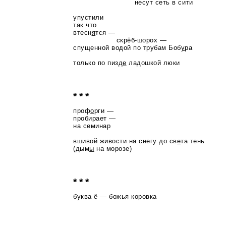
несут сеть в сити
упустили
так что
втесн
я
тся —
скрёб-шорох
—
спущенной водой по трубам Боб
у
ра
только по пизд
е
ладошкой люки
* * *
проф
о
рги —
пробирает —
на семинар
вшивой живости на снегу до св
е
та тень
(дым
ы
на морозе)
* * *
буква ё — божья коровка