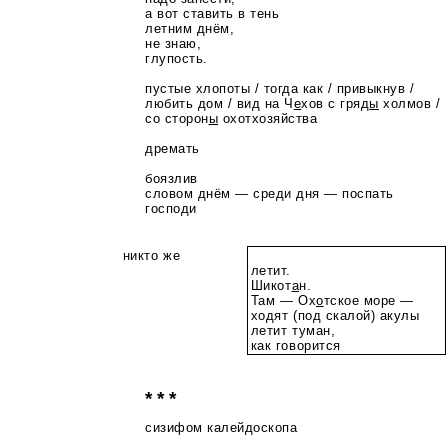
а вот ставить в тень
летним днём,
не знаю,
глупость.
пустые хлопоты / тогда как / привыкнув /
любить дом / вид на Ч
е
хов с гряд
ы
холмов /
со сторон
ы
охотхозяйства
дремать
боязлив
словом днём — среди дня — поспать
господи
никто же
летит.
Шикот
а
н.
Там — Ох
о
тское море —
ходят (под скалой) акулы
летит туман,
как говорится
* * *
сизифом калейдоскопа