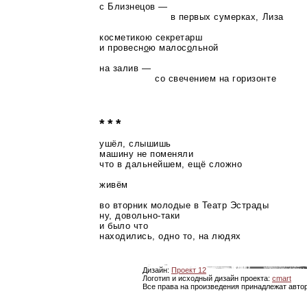
с Близнецов —
в первых сумерках, Лиза
косметикою секретарш
и провесн
о
ю малос
о
льной
на залив —
со свечением на горизонте
* * *
ушёл, слышишь
машину не поменяли
что в дальнейшем, ещё сложно
живём
во вторник молодые в Театр Эстрады
ну,
довольно-таки
и было что
находились, одно то, на людях
Дизайн:
Проект 12
Логотип и исходный дизайн проекта:
cmart
Все права на произведения принадлежат авто