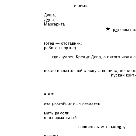
с ними:
Д
а
ша,
Д
у
ня,
Маргар
и
та
р
и
ткины пр
(отец — отставн
и
к,
работал портье)
г
а
вкнулось Кред
и
т-Деп
о
, а пятого июля 
Мена
после внематочной с испуга не пила, но, конк
пускай критиковали, ку
* * *
отец-покойник
был бездетен
мать рамол
и
я ненормальный
нравилось мять мал
и
ну
сёстры —