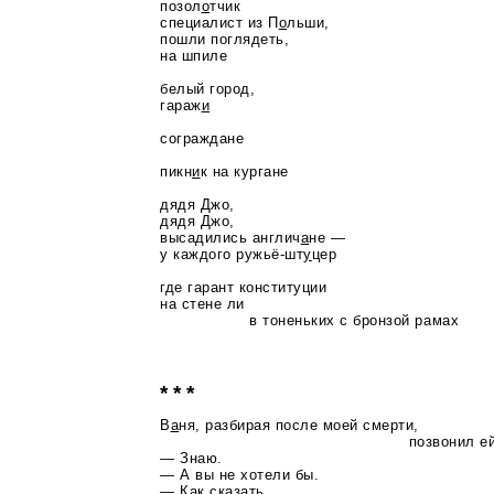
позол
о
тчик
специалист из П
о
льши,
пошли поглядеть,
на шпиле
белый город,
гараж
и
сограждане
пикн
и
к на кургане
дядя Джо,
дядя Джо,
высадились англич
а
не —
у каждого
ружьё-шт
у
цер
где гарант конституции
на стене ли
в тоненьких с бронзой рамах
* * *
В
а
ня, разбирая после моей смерти,
позвонил ей
— Знаю.
— А вы не хотели бы.
— Как сказать.