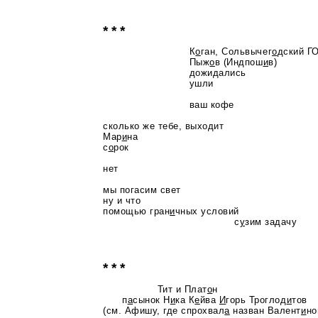
* * *
К
о
ган, Сольвычег
о
дский Г
Пыж
о
в (Индпош
и
в)
дожидались
ушли
ваш кофе
сколько же тебе, выходит
Мар
и
на
с
о
рок
нет
мы погасим свет
ну и что
помощью гран
и
чных условий
с
у
зим задачу
* * *
Тит и Плат
о
н
п
а
сынок Н
и
ка К
е
йва
И
горь Троглод
и
тов
(см. Афишу, где спрохвал
а
назван Валент
и
но