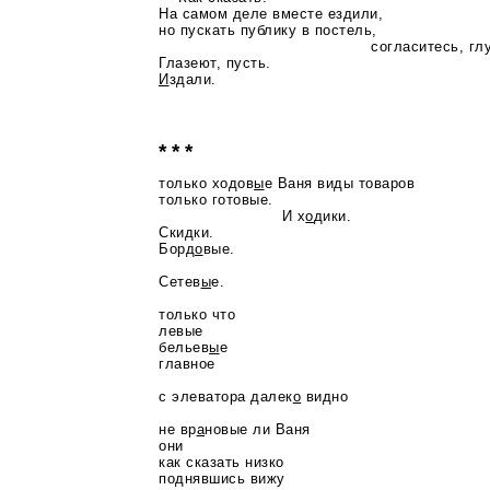
На самом деле вместе ездили,
но пускать публику в постель,
согласитесь, глуп
Глазеют, пусть.
И
здали.
* * *
только ходов
ы
е Ваня виды товаров
только готовые.
И х
о
дики.
Скидки.
Борд
о
вые.
Сетев
ы
е.
только что
левые
бельев
ы
е
главное
с элеватора далек
о
видно
не вр
а
новые ли Ваня
они
как сказать низко
поднявшись вижу