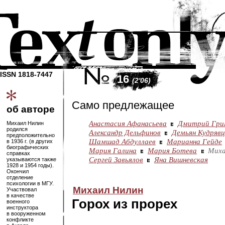
ISSN 1818-7447
16
(2'06)
Само предлежащее
об авторе
Анастасия Афанасьева
Дмитрий Гри
Михаил Нилин
родился
Александр Дельфинов
Демьян Кудрявц
предположительно
Шамшад Абдуллаев
Марианна Гейде
в 1936 г. (в других
биографических
Мария Галина
Мария Ботева
Миха
справках
Сергей Завьялов
Яна Вишневская
указываются также
1928 и 1954 годы).
Окончил
отделение
психологии в МГУ.
Михаил Нилин
Участвовал
в качестве
Горох из прорех
военного
инструктора
в вооруженном
конфликте