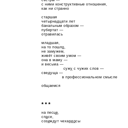
с ними конструктивные отношения,
как ни странно
старшая
четырнадцати лет
банальным образом —
пубертат —
отравилась
младшая,
на то пошл
о
,
не замужем,
живёт своим умом —
она в маму —
и весьма —
суж
у
с чужих слов —
сведуща —
в профессиональном смысле
общаемся
* * *
на песц
е
,
сп
а
се,
соз
и
ждут чехард
о
сы