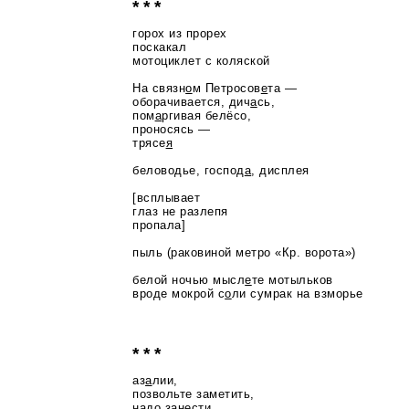
* * *
горох из прорех
поскакал
мотоциклет с коляской
На связн
о
м Петросов
е
та —
оборачивается, дич
а
сь,
пом
а
ргивая белёсо,
проносясь —
трясе
я
беловодье, господ
а
, дисплея
[всплывает
глаз не разлепя
пропала]
пыль (раковиной метро «Кр. ворота»)
белой ночью мысл
е
те мотыльков
вроде мокрой с
о
ли сумрак на взморье
* * *
аз
а
лии,
позвольте заметить,
надо занести,