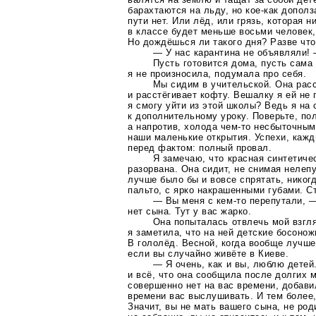
барахтаются на льду, но
кое-как
дополза
пути нет. Или лёд, или грязь, которая н
в классе будет меньше восьми человек,
Но дождёшься ли такого дня? Разве что
— У нас карантина не объявляли! 
Пусть готовится дома, пусть сама
я не произносила, подумала про себя.
Мы сидим в учительской. Она рас
и расстёгивает кофту. Вешалку я ей не
я смогу уйти из этой школы? Ведь я на 
к дополнительному уроку. Поверьте, пол
а напротив, холода
чем-то
несбыточным 
наши маленькие открытия. Успехи, кажд
перед фактом: полный провал.
Я замечаю, что красная синтетиче
разорвана. Она сидит, не снимая неле
лучше было бы и вовсе спрятать, никог
пальто, с ярко накрашенными губами. 
— Вы меня с
кем-то
перепутали, —
нет сына. Тут у вас жарко.
Она попыталась отвлечь мой взгля
я заметила, что на ней детские босоно
В гололёд. Весной, когда вообще лучше
если вы случайно живёте в Киеве.
— Я очень, как и вы, люблю детей
и всё, что она сообщила после долгих 
совершенно нет на вас времени, добавил
времени вас выслушивать. И тем более,
Значит, вы не мать вашего сына, не ро