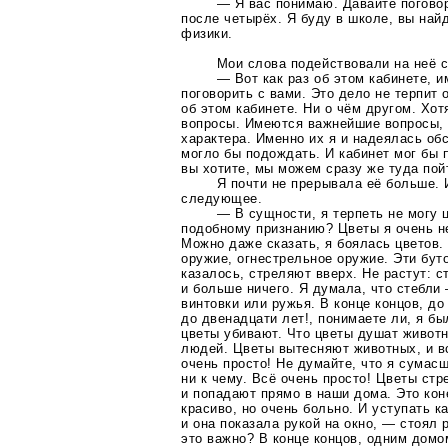
— Я вас понимаю. Давайте поговор
после четырёх. Я буду в школе, вы най
физики.
Мои слова подействовали на неё с
— Вот как раз об этом кабинете, и
поговорить с вами. Это дело не терпит 
об этом кабинете. Ни о чём другом. Хот
вопросы. Имеются важнейшие вопросы, 
характера. Именно их я и надеялась об
могло бы подождать. И кабинет мог бы 
вы хотите, мы можем сразу же туда пой
Я почти не прерывала её больше. 
следующее.
— В сущности, я терпеть не могу 
подобному признанию? Цветы я очень н
Можно даже сказать, я боялась цветов
оружие, огнестрельное оружие. Эти буто
казалось, стреляют вверх. Не растут: 
и больше ничего. Я думала, что стебли
винтовки или ружья. В конце концов, до
до двенадцати лет!, понимаете ли, я бы
цветы убивают. Что цветы душат живот
людей. Цветы вытесняют животных, и в
очень просто! Не думайте, что я сумас
ни к чему. Всё очень просто! Цветы ст
и попадают прямо в наши дома. Это кон
красиво, но очень больно. И уступать
ка
и она показала рукой на окно, — стоял 
это важно? В конце концов, одним дом