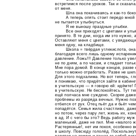
встретимся после уроков. Так и сказала
от меня.
Шла она покачиваясь и
как-то
боко
А теперь опять стоит передо мной
не пытается улыбнуться.
Я не выношу праздные улыбки.
Все они приходят с цветами и улыб
принято. В те дни, когда им это нужно, 
Оставляют меня с цветами, с увядающ
меня одну, на кладбище.
Школа = твёрдая углекислота, она
благодаря всего лишь одному испарени
давление. Ложь!!! Давление только уве
не по дням, а по часам, и спадает толь
Мне пора домой. В конце концов, разве 
только можно отработать. Разве не ши
Для этого подхалима. Но вот теперь, г
я понимаю, что придётся зайти в кабине
в учительскую — я говорю ей: идёмте! 
в учительскую. Не беспокойтесь. Тут т
ещё полчаса мне суждено. Скорее даже 
проблемы из разряда вечных. Нужно по
отбился от рук. Отец пьёт да и бьёт чем
попадётся. Семья жила счастливо, даже
но потом, через пару лет, жизнь их, ко
в ад. И с чего бы это? Ведь работу муж
маленький, даже не пил. Мне «малого жа
Растерянные!, нет им покоя, особенно 
в школу. Повсюду гололёд. Поскользнут
валятся на землю и тащат за собой дете