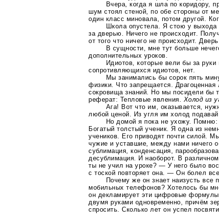
Вчера, когда я шла по коридору, 
шум стоял стеной, по обе стороны от м
один класс миновала, потом другой.
Ког
Школа опустела. Я стою у выхода
за дверью. Ничего не происходит. Пол
от того что ничего не происходит. Двер
В сущности, мне тут больше нечег
дополнительных уроков.
Идиотов, которые вели бы за руки 
сопротивляющихся идиотов, нет.
Мы занимались бы сорок пять мину
физики. Что запрещается. Драгоценная 
сокровища знаний. Но мы посидели бы т
реферат: Тепловые явления.
Холод из у
Ага! Вот что им, оказывается, нуж
любой ценой. Из угля им холод подавай
Но домой я пока не ухожу. Помню:
Богатый толстый ученик. Я одна из нем
учеников. Его приводят почти силой. М
чужие и уставшие, между нами ничего 
сублимация, конденсация, парообразова
десублимация. И наоборот. В различном
ты не учил на уроке? — У него было во
с тоской повторяет она. — Он болел все
Почему же он знает наизусть все
мобильных телефонов? Хотелось бы мне
он декламирует эти цифровые формулы 
двумя руками одновременно, причём зер
спросить. Сколько лет он успел посвят