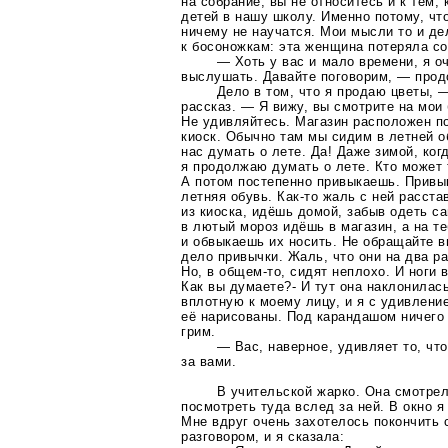
на собрание, вы не относитесь и к тем, 
детей в нашу школу. Именно потому, что
ничему не научатся. Мои мысли то и д
к босоножкам: эта женщина потеряла со
— Хоть у вас и мало времени, я о
выслушать. Давайте поговорим, — прод
Дело в том, что я продаю цветы, 
рассказ. — Я вижу, вы смотрите на мои
Не удивляйтесь. Магазин расположен п
киоск. Обычно там мы сидим в летней 
нас думать о лете. Да! Даже зимой, ког
я продолжаю думать о лете. Кто может
А потом постепенно привыкаешь. Привык
летняя обувь.
Как-то
жаль с ней расста
из киоска, идёшь домой, забыв одеть са
в лютый мороз идёшь в магазин, а на те
и обвыкаешь их носить. Не обращайте 
дело привычки. Жаль, что они на два р
Но, в
общем-то
, сидят неплохо. И ноги 
Как вы думаете?- И тут она наклонилась
вплотную к моему лицу, и я с удивлени
её нарисованы. Под карандашом ничего 
грим.
— Вас, наверное, удивляет то, чт
за вами.
В учительской жарко. Она смотрел
посмотреть туда вслед за ней. В окно я
Мне вдруг очень захотелось покончить 
разговором, и я сказала: