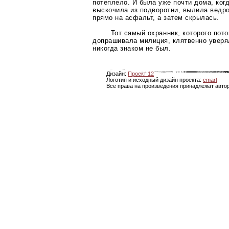
потеплело. И была уже почти дома, ког
выскочила из подворотни, вылила ведро
прямо на асфальт, а затем скрылась.
Тот самый охранник, которого пот
допрашивала милиция, клятвенно уверял
никогда знаком не был.
Дизайн:
Проект 12
Логотип и исходный дизайн проекта:
cmart
Все права на произведения принадлежат авто