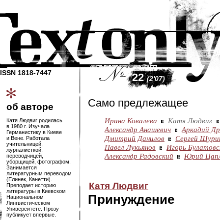
ISSN 1818-7447
22
(2'07)
Само предлежащее
об авторе
Ирина Ковалева
Катя Людвиг
Катя Людвиг родилась
в 1980 г. Изучала
Александр Анашевич
Аркадий Др
Германистику в Киеве
Дмитрий Данилов
Сергей Щури
и Вене. Работала
учительницей,
Павел Лукьянов
Игорь Булатовс
журналисткой,
Александр Радовский
Юрий Цап
переводчицей,
уборщицей, фотографом.
Занимается
литературным переводом
(Елинек, Канетти).
Катя Людвиг
Преподает историю
литературы в Киевском
Принуждение
Национальном
Лингвистическом
Университете. Прозу
публикует впервые.