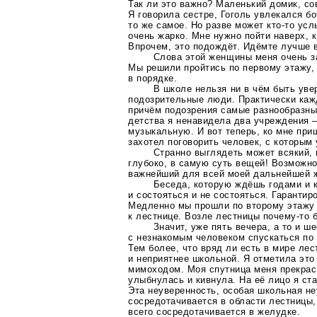
Так ли это важно? Маленький домик, с
Я говорила сестре, Гоголь увлекался б
то же самое. Но разве может
кто-то
услы
очень жарко. Мне нужно пойти наверх, к
Впрочем, это подождёт. Идёмте лучше в
Слова этой женщины меня очень з
Мы решили пройтись по первому этажу, 
в порядке.
В школе нельзя ни в чём быть уве
подозрительные люди. Практически каж
причём подозрения самые разнообразны
детства я ненавидела два учреждения
музыкальную. И вот теперь, ко мне при
захотел поговорить человек, с которым
Странно выглядеть может всякий, 
глубоко, в самую суть вещей! Возможно
важнейший для всей моей дальнейшей ж
Беседа, которую ждёшь годами и 
и состояться и не состояться. Гаранти
Медленно мы прошли по второму этажу 
к лестнице. Возле лестницы
почему-то
б
Значит, уже пять вечера, а то и ш
с незнакомым человеком спускаться по 
Тем более, что вряд ли есть в мире ле
и неприятнее школьной. Я отметила это
мимоходом. Моя спутница меня прекрас
улыбнулась и кивнула. На её лицо я ст
Эта неуверенность, особая школьная не
сосредотачивается в области лестницы,
всего сосредотачивается в желудке.