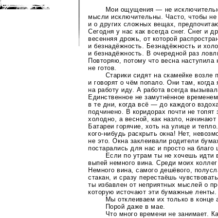
Мои ощущения — не исключитель
мысли исключительны. Часто, чтобы не
и о других сложных вещах, предпочита
Сегодня у нас как всегда снег. Снег и д
весенняя дрожь, от которой распростра
и безнадёжность. Безнадёжность и холо
и безнадёжность. В очередной раз ловл
Повторяю, потому что весна наступила н
не готов.
Старики сидят на скамейке возле 
и говорят о чём попало. Они там, когда 
на работу иду. А работа всегда вызыва
Единственное не замутнённое временем
в те дни, когда всё — до каждого вздох
подчинено. В коридорах почти не топят 
холодно, а весной, как назло, начинают
Батареи горячие, хоть на улице и тепло
кого-нибудь
раскрыть окна! Нет, невозм
не это. Окна заклеивали родители бум
постарались для нас и просто на благо
Если по утрам ты не хочешь идти в
выпей немного вина. Среди моих коллег
Немного вина, самого дешёвого, полусл
стакан, и сразу перестаёшь чувствовать
ты избавлен от неприятных мыслей о пр
которую источают эти бумажные ленты.
Мы отклеиваем их только в конце 
Порой даже в мае.
Что много времени не занимает.
Ка