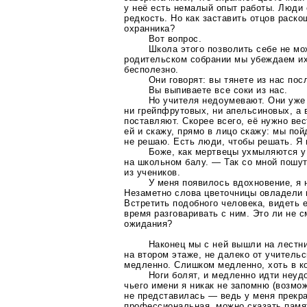
у неё есть немалый опыт работы. Люди 
редкость. Но как заставить отцов раск
охранника?
Вот вопрос.
Школа этого позволить себе не мо
родительском собрании мы убеждаем их
бесполезно.
Они говорят: вы тянете из нас пос
Вы выпиваете все соки из нас.
Но учителя недоумевают. Они уже 
ни грейпфрутовых, ни апельсиновых, а 
поставляют. Скорее всего, её нужно вес
ей и скажу, прямо в лицо скажу: мы пой
не решаю. Есть люди, чтобы решать. Я 
Боже, как мертвецы ухмыляются у
на школьном балу. — Так со мной пошу
из учеников.
У меня появилось вдохновение, я 
Незаметно слова цветочницы овладели
Встретить подобного человека, видеть 
время разговаривать с ним. Это ли не с
ожидания?
Наконец мы с ней вышли на лестни
на втором этаже, не далеко от учитель
медленно. Слишком медленно, хоть в к
Ноги болят, и медленно идти неуд
чьего имени я никак не запомню (возмож
не представилась — ведь у меня прекра
профессиональная, можно сказать памят