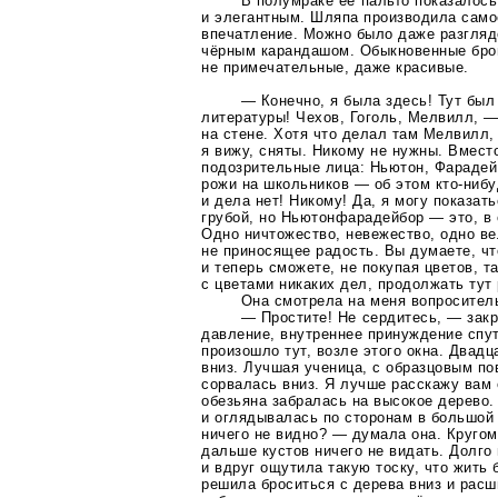
В полумраке её пальто показалос
и элегантным. Шляпа производила само
впечатление. Можно было даже разгляд
чёрным карандашом. Обыкновенные бро
не примечательные, даже красивые.
— Конечно, я была здесь! Тут был
литературы! Чехов, Гоголь, Мелвилл, —
на стене. Хотя что делал там Мелвилл,
я вижу, сняты. Никому не нужны. Вместо
подозрительные лица: Ньютон, Фарадей,
рожи на школьников — об этом
кто-ниб
и дела нет! Никому! Да, я могу показат
грубой, но Ньютонфарадейбор — это, в 
Одно ничтожество, невежество, одно ве
не приносящее радость. Вы думаете, чт
и теперь сможете, не покупая цветов, та
с цветами никаких дел, продолжать тут
Она смотрела на меня вопросител
— Простите! Не сердитесь, — закр
давление, внутреннее принуждение спу
произошло тут, возле этого окна. Двадц
вниз. Лучшая ученица, с образцовым по
сорвалась вниз. Я лучше расскажу вам
обезьяна забралась на высокое дерево.
и оглядывалась по сторонам в большой
ничего не видно? — думала она. Кругом
дальше кустов ничего не видать. Долго
и вдруг ощутила такую тоску, что жить
решила броситься с дерева вниз и расш