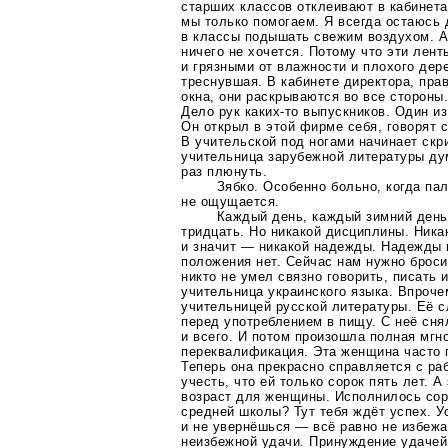
старших классов отклеивают в кабинета
мы только помогаем. Я всегда остаюсь 
в классы подышать свежим воздухом. Ап
ничего не хочется. Потому что эти лен
и грязными от влажности и плохого дере
треснувшая. В кабинете директора, пра
окна, они раскрываются во все стороны
Дело рук
каких-то
выпускников. Один из
Он открыл в этой фирме себя, говорят
В учительской под ногами начинает скр
учительница зарубежной литературы ду
раз плюнуть.
Зябко. Особенно больно, когда па
не ощущается.
Каждый день, каждый зимний день
тридцать. Но никакой дисциплины. Ника
и значит — никакой надежды. Надежды 
положения нет. Сейчас нам нужно броси
никто не умел связно говорить, писать и
учительница украинского языка. Впроче
учительницей русской литературы. Её с
перед употреблением в пищу. С неё сня
и всего. И потом произошла полная мгн
переквалификация. Эта женщина часто 
Теперь она прекрасно справляется с ра
учесть, что ей только сорок пять лет. 
возраст для женщины. Исполнилось сор
средней школы? Тут тебя ждёт успех. Ус
и не увернёшься — всё равно не избеж
неизбежной удачи. Принуждение удачей.