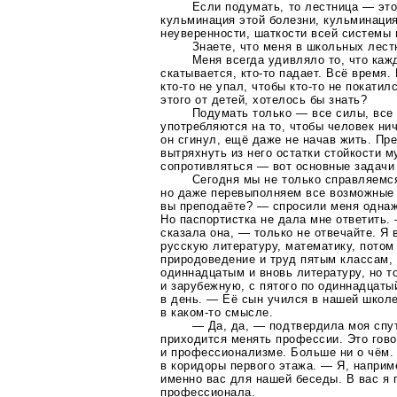
Если подумать, то лестница — это
кульминация этой болезни, кульминаци
неуверенности, шаткости всей системы 
Знаете, что меня в школьных лест
Меня всегда удивляло то, что каж
скатывается,
кто-то
падает. Всё время. 
кто-то
не упал, чтобы
кто-то
не покатилс
этого от детей, хотелось бы знать?
Подумать только — все силы, вс
употребляются на то, чтобы человек нич
он сгинул, ещё даже не начав жить. Пр
вытряхнуть из него остатки стойкости 
сопротивляться — вот основные задачи
Сегодня мы не только справляемс
но даже перевыполняем все возможные
вы преподаёте? — спросили меня однаж
Но паспортистка не дала мне ответить.
сказала она, — только не отвечайте. Я
русскую литературу, математику, потом
природоведение и труд пятым классам,
одиннадцатым и вновь литературу, но т
и зарубежную, с пятого по одиннадцаты
в день. — Её сын учился в нашей школ
в
каком-то
смысле.
— Да, да, — подтвердила моя спу
приходится менять профессии. Это гово
и профессионализме. Больше ни о чём
в коридоры первого этажа. — Я, наприм
именно вас для нашей беседы. В вас я 
профессионала.