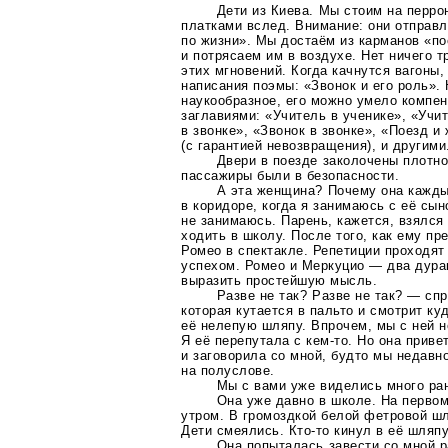
Дети из Киева. Мы стоим на перр
платками вслед. Внимание: они отправ
по жизни». Мы достаём из карманов «п
и потрясаем им в воздухе. Нет ничего т
этих мгновений. Когда качнутся вагоны
написания поэмы: «Звонок и его роль».
наукообразное, его можно умело компе
заглавиями: «Учитель в ученике», «Учи
в звонке», «Звонок в звонке», «Поезд и
(c гарантией невозвращения), и другими
Двери в поезде заколочены плотно
пассажиры были в безопасности.
А эта женщина? Почему она кажды
в коридоре, когда я занимаюсь с её сы
не занимаюсь. Парень, кажется, взялся
ходить в школу. После того, как ему п
Ромео в спектакле. Репетиции проходя
успехом. Ромео и Меркуцио — два дура
выразить простейшую мысль.
Разве не так? Разве не так? — сп
которая кутается в пальто и смотрит
ку
её нелепую шляпу. Впрочем, мы с ней н
Я её перепутала с
кем-то
. Но она прив
и заговорила со мной, будто мы недавн
на полуслове.
Мы с вами уже виделись много ра
Она уже давно в школе. На перво
утром. В громоздкой белой фетровой ш
Дети смеялись.
Кто-то
кинул в её шляпу
Она попыталась завести со мной ра