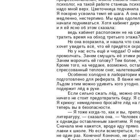
психолог, на такой работе станешь псих
надо мной верх. Цветочница подчинила 
Я покорно усвоила темп её шага. А она
медленно, нестерпимо. Мы едва одолели
начали подниматься. Хотя кабинет дире
и я ей ясно об этом сказала:
ведь кабинет расположен не на са
тратить время на обход третьего этажа
Но она возразила, и нашла что ска
хочет увидеть всё, что ей придётся ох
Но у нас есть ещё и чердак! О нё
промолчать. Зачем смущать её этими р
Зачем морочить ей голову? Тем более, 
Кроме того, на чердаке, возможно, оста
спрессованный теплом снег, налетевший
Особенно холодно в лаборатории к
подготовлено для реферата. В банке не
Льдом этим можно удивить кого угодно.
подержит лёд в руке.
Если сильно сжать лёд, можно от
ничего не стоит предотвратить беду. Я 
Я крикну: немедленно бросайте лёд на п
теперь вы в безопасности.
— Я тоже
когда-то
, как и вы, пре
литературу, — сказала она. — Человек
к однажды оставленным занятиям. Я пер
Сначала мне кажется, вроде иду прямо.
лавки к школе. Но если всмотреться, то
не один раз. Конечно! Конечно, не раз!