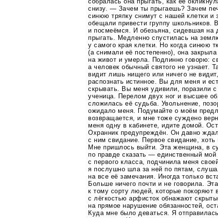
собралась она прыгать, как её окликнул
снизу. — Зачем ты прыгаешь? Зачем пе
синюю тряпку снимут с нашей клетки и з
обещали привести группу школьников. 
и посмеёмся. И обезьяна, сидевшая на 
прыгать. Медленно спустилась на земл
у самого края клетки. Но когда синюю 
(а снимали её постепенно), она закрыла
на живот и умерла. Подлинно говорю: св
а человек обычный святого не узнает. Т
видит лишь нищего или ничего не видит
распознать истинное. Вы для меня и ест
скрывать. Вы меня удивили, поразили с
ученица. Перелом двух ног и высшее об
сложилась её судьба. Увольнение, позо
ожидало меня. Подумайте о моём пред
возвращается, и мне тоже суждено верн
меня одну в кабинете, идите домой. Ост
Охранник предупреждён. Он давно ждал 
с ним свидание. Первое свидание, хоть
Мне пришлось выйти. Эта женщина, в с
по правде сказать — единственный мой 
с первого класса, подчинила меня свое
я послушно шла за ней по пятам, слуша
на все её замечания. Иногда только вст
Больше ничего почти и не говорила. Э
к тому сорту людей, которые покоряют 
с лёгкостью арфисток обнажают скрыты
на прямое нарушение обязанностей, ост
Куда мне было деваться. Я отправилас