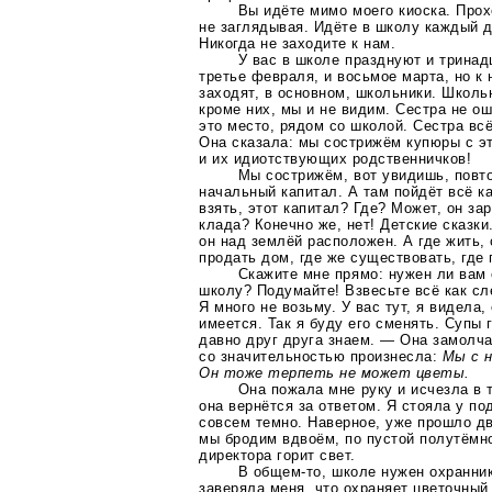
Вы идёте мимо моего киоска. Прох
не заглядывая. Идёте в школу каждый д
Никогда не заходите к нам.
У вас в школе празднуют и тринад
третье февраля, и восьмое марта, но к 
заходят, в основном, школьники. Школьн
кроме них, мы и не видим. Сестра не о
это место, рядом со школой. Сестра вс
Она сказала: мы сострижём купюры с э
и их идиотствующих родственничков!
Мы сострижём, вот увидишь, повто
начальный капитал. А там пойдёт всё ка
взять, этот капитал? Где? Может, он за
клада? Конечно же, нет! Детские сказки
он над землёй расположен. А где жить,
продать дом, где же существовать, где
Скажите мне прямо: нужен ли вам
школу? Подумайте! Взвесьте всё как сл
Я много не возьму. У вас тут, я видела,
имеется. Так я буду его сменять. Супы 
давно друг друга знаем. — Она замолча
со значительностью произнесла:
Мы с 
Он тоже терпеть не может цветы.
Она пожала мне руку и исчезла в 
она вернётся за ответом. Я стояла у по
совсем темно. Наверное, уже прошло два
мы бродим вдвоём, по пустой полутёмн
директора горит свет.
В
общем-то
, школе нужен охранни
заверяла меня, что охраняет цветочный 