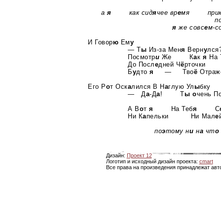
а
я
как сид
я
чее вр
е
мя при
п
я
же совс
е
м-с
И Говор
ю
Ем
у
— Т
ы
Из-за
Мен
я
Верн
у
лс
Посмотр
и
Же К
а
к
я
На 
До Посл
е
дней Ч
ё
рточки
Б
у
дто
я
— Тво
ё
Отраж
Его Р
о
т Оск
а
лился В Н
а
глую Ул
ы
бку
— Д
а
-Д
а
! Т
ы
о
чень П
А В
о
т
я
На Теб
я
С
Ни К
а
пельки Ни Мал
е
по
э
тому н
и
н
а
чт
о
Дизайн:
Проект 12
Логотип и исходный дизайн проекта:
cmart
Все права на произведения принадлежат авт