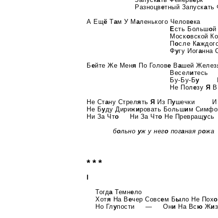
Разноцв
е
тный Запуск
а
ть
А Ещ
ё
Т
а
м У М
а
ленького Челов
е
ка
Е
сть Больш
о
й
Моск
о
вской К
П
о
сле
К
а
ждог
Ф
у
гу Иог
а
нна 
Б
е
йте Же Мен
я
По Голов
е
В
а
шей Желез
Весел
и
тесь
Бу-Бу-Б
у
Не Пол
е
зу
Я
В
Не Ст
а
ну Стрел
я
ть
Я
Из П
у
шечки И З
Не Б
у
ду Дириж
и
ровать Больш
и
м Симфо
Ни За Чт
о
Ни За Чт
о
Не Превращ
у
сь
б
о
льно
у
ж у нег
о
пог
а
ная р
о
жа
* * *
I
Тогд
а
Темн
е
ло
Хот
я
На В
е
чер Совс
е
м Б
ы
ло Не Пох
о
Но Гл
у
пости — Он
и
На Вс
ю
Ж
и