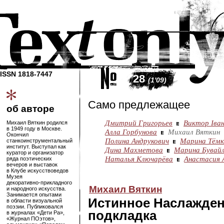
ISSN 1818-7447
28
(1'09)
Само предлежащее
об авторе
Дмитрий Григорьев
Виктор Iван
Михаил Вяткин родился
в 1949 году в Москве.
Алла Горбунова
Михаил Вяткин
Окончил
Полина Андрукович
Марина Тёмк
станкоинструментальный
институт. Выступал как
Дина Махметова
Марина Бувай
куратор и организатор
Наталья Ключарёва
Анастасия 
ряда поэтических
вечеров и выставок
в Клубе искусствоведов
Музея
декоративно-прикладного
Михаил Вяткин
и народного искусства.
Занимается опытами
Истинное Наслажден
в области визуальной
поэзии. Публиковался
подкладка
в журналах «Дети Ра»,
«Журнал ПОэтов»,