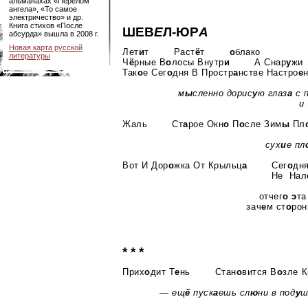
альманахах «Перелом
ангела», «То самое
электричество» и др.
Книга стихов «После
ШЕВ
Е
Л-ЮР
А
абсурда» вышла в 2008 г.
Новая карта русской
Лет
и
т Раст
ё
т
о
блако
литературы
Ч
ё
рные В
о
лосы Внутр
и
А Снар
у
ж
Так
о
е Сег
о
дня В Простр
а
нстве Настро
е
м
ы
сленно дорис
у
ю глаз
а
с 
и 
Жаль Ст
а
рое Окн
о
П
о
сле Зим
ы
Пл
сух
и
е пл
Вот И Дор
о
жка От Крыльц
а
Сег
о
дн
Не Нал
отчег
о
э
та
зач
е
м ст
о
рон
* * *
Прих
о
дит Т
е
нь Стан
о
вится В
о
зле К
— ещ
ё
пуск
а
ешь сл
ю
ни в под
у
ш