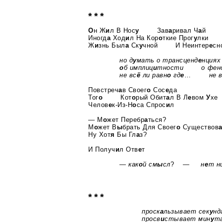
* * *
О
н Ж
и
л В Нос
у
Зав
а
ривал Ч
а
й
Иногд
а
Ход
и
л На Кор
о
ткие Прог
у
лки
Ж
и
знь Был
а
Ск
у
чной И Неинтер
е
сн
но д
у
мать о трансценд
е
нциях
о
б имплиц
и
тности о фено
не вс
ё
ли равн
о
гд
е
…
не в
Повстреч
а
в Своег
о
Сос
е
да
Тог
о
Кот
о
рый Обит
а
л В Л
е
вом
У
хе
Челов
е
к-Из-Н
о
са Спрос
и
л
— М
о
жет Перебр
а
ться?
М
о
жет В
ы
брать Для Своег
о
Существов
Ну Хот
я
Бы Гл
а
з?
И Получ
и
л Отв
е
т
— как
о
й см
ы
сл
?
— н
е
т н
* * *
проск
а
льзывает сек
у
н
просв
и
стывает мин
у