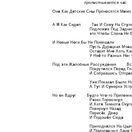
прол
и
стывается ч
а
с
Он
и
Как Д
е
тские Сн
ы
Прон
о
сятся М
и
мо
А
Я
Как Сид
е
л Т
а
к И Сиж
у
На Ст
у
л
Подлож
и
в Под З
а
дни
э
то Чт
о
бы Спин
а
Не 
И Н
о
вые Н
о
ги Бы Не Помеш
а
ли
П
у
сть Дур
а
цкая Мч
а
щ
Ост
а
вит Мн
е
Хоть Ка
У Не
ё
-то Р
а
зных Н
о
г
Под
э
ти Ж
а
лобные Рассужд
е
ния Вс
Покрут
и
лся Пер
е
д Гл
И Собравшись Отпр
а
Уже Показ
а
л Б
ы
ло Н
А Т
у
т И С
у
мерки Уст
Но
о
н Вдр
у
г Б
у
дто Чт
о
-то Прип
о
мн
Р
е
зко Тормозн
у
л
И Хот
я
Темнот
а
Ок
у
т
Поверн
у
л Наз
а
д
Перес
ё
к Дв
о
р
И Подош
ё
л Сюд
а
Приподн
я
лся На Ц
ы
п
И Припл
ю
снул Лиц
о
К