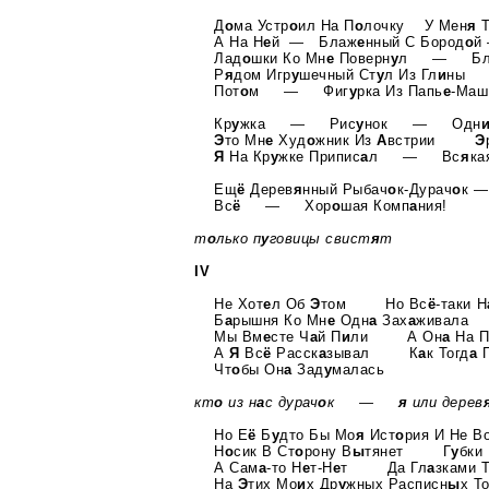
Д
о
ма Устр
о
ил На П
о
лочку У Мен
я
А На Н
е
й — Блаж
е
нный С Бород
о
й
Лад
о
шки Ко Мн
е
Поверн
у
л — Бла
Р
я
дом Игр
у
шечный Ст
у
л Из Гл
и
ны 
Пот
о
м — Фиг
у
рка Из Папь
е
-Маш
Кр
у
жка — Рис
у
нок — Одн
Э
то Мн
е
Худ
о
жник Из
А
встрии
Э
Я
На Кр
у
жке Припис
а
л — Вс
я
ка
Ещ
ё
Дерев
я
нный Рыбач
о
к-Дурач
о
к —
Вс
ё
— Хор
о
шая Комп
а
ния!
т
о
лько п
у
говицы свист
я
т
IV
Не Хот
е
л Об
Э
том Но Вс
ё
-таки Н
Б
а
рышня Ко Мн
е
Одн
а
Зах
а
живала
Мы Вм
е
сте Ч
а
й П
и
ли А Он
а
На 
А
Я
Вс
ё
Расск
а
зывал К
а
к Тогд
а
Чт
о
бы Он
а
Зад
у
малась
кт
о
из н
а
с дурач
о
к —
я
или дерев
Но Е
ё
Б
у
дто Бы Мо
я
Ист
о
рия И Не В
Н
о
сик В Ст
о
рону В
ы
тянет Г
у
бки
А Сам
а
-то Н
е
т-Н
е
т Да Гл
а
зками 
На
Э
тих Мо
и
х Др
у
жных Расписн
ы
х Т