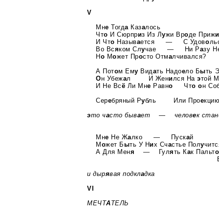
V
Мн
е
Тогд
а
Каз
а
лось
Чт
о
И Сюрпр
и
з Из Л
у
жи Вр
о
де Приж
И Чт
о
Назыв
а
ется — С Удов
о
ль
Во Вс
я
ком Сл
у
чае — Ни Р
а
зу Н
Н
о
М
о
жет Пр
о
сто Отм
а
лчивался?
А Пот
о
м Ем
у
Вид
а
ть Надо
е
ло Б
ы
ть 
О
н Убеж
а
л И Жен
и
лся На
э
той 
И Не Вс
ё
Ли Мн
е
Равн
о
Чт
о
о
н Со
Сер
е
бряный Р
у
бль Или Про
е
кци
э
то ч
а
сто быв
а
ет — челов
е
к стан
Мн
е
Не Ж
а
лко — Пуск
а
й
М
о
жет Б
ы
ть У Н
и
х Сч
а
стье Пол
у
читс
А Для Мен
я
— Гул
я
ть К
а
к Пальт
и дыр
я
вая подкл
а
дка
VI
МЕЧТ
А
ТЕЛЬ