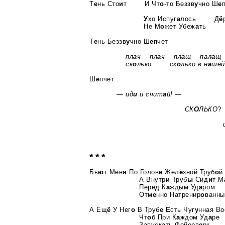
Т
е
нь Сто
и
т И Чт
о
-то Беззв
у
чно Ш
е
У
хо Испуг
а
лось Д
ё
Не М
о
жет Убеж
а
ть
Т
е
нь Беззв
у
чно Ш
е
пчет
— пл
а
ч пл
а
ч пл
а
щ пал
а
щ
ск
о
лько ск
о
лько в н
а
шей
Ш
е
пчет
— ид
и
и счит
а
й! —
СК
О
ЛЬКО
?
и
* * *
Бь
ю
т Мен
я
По Голов
е
Жел
е
зной Труб
о
й
А Внутр
и
Труб
ы
Сид
и
т М
Перед К
а
ждым Уд
а
ром
Отм
е
нно Натренир
о
ванны
А Ещ
ё
У Нег
о
В Труб
е
Е
сть Чуг
у
нная Во
Чт
о
б При К
а
ждом Уд
а
ре
Запуск
а
ть Фейерв
е
рк