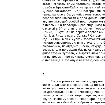
словами корпоративную культуру, успеш
кстати сказать, сами являлись, потом 
к себе в
Бруклин-Хайтс
на приватный ви
«Добро пожаловать, или Посторонним в
представилась безумной, столь топорно
перспектива близости с едва держащейс
звучно икающей особой под предлогом
в первый и в последний раз виденного 
с мамой в
64-м
, в кинотеатре им. Горьк
Армии, — чуть ли не верхом перверзии. 
На Новый год к нам с Санькой Сатсом, 
год, Вы прибыли с
чуркой-коротконожко
погодя отправились с ним в туалет, по
выражению, припудрить носик, откуда, 
возможно, и не вышли бы, покачиваясь 
фиолетовых туфель, с выражением сон
на пунцовом лице при виде сумятицы в
с пепелища в колючую беззвездную ноч
2.
Сопя и розовея на глазах, друзья 
как итальянского оперного певца не без
но не устраивать же пыжащемуся путни
не добиваться от него чистосердечного
помощи звонкого каскада пощечин, а то
обуви, какие именно он певал арии и гд
его и впрямь был
благообразно-оперным