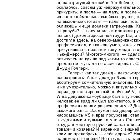
но на стригущий лишай всё ж бойчее, —
осклабясь, совсем уж невразумительной
прикурить, а после — на лапу, а после 
из свежепойманных семейных трусов, ж
на выходные cготовит — пальчики, тов.
оближешь и еще добавки затребуешь. К
в проруби? — насупились и сложили рук
поясню) декольтированной груди Вы, и в
достигла здесь, на
северо-американски
профессионал, и как консумер, и как л
прикупившая в прошлом году кондо в го
Нью-Джерси
?
Многого-многого
, — сдалс
ретируясь на кухню под
каким-то
совсем
предлогом: чуть ли не ассистировать С
Джуди Голперн.
Теперь: как так дважды декольтир
распатронить. А как дважды бывают гер
абортируем сомнительную аналогию. Н
и не умозрительно, можно и визуально 
наряд, декольтированный не буквой V, н
W на
девушке-самоубийце
был в ту нов
человек ее вряд ли был архитектор, а кт
профессиональном разрезе энигмы? Доп
высокого ранга. Заслуженный дюрер св
насосавшись VS и враз посуровев, стал
въедливыми и тупыми ко мне и к Саньк
откуда в мидтауне русский салат оливь
товаричи хозяева? И вареники с вишней
коим не пренебречь — себе дороже? На
на неместные корни? Но откуда, задади