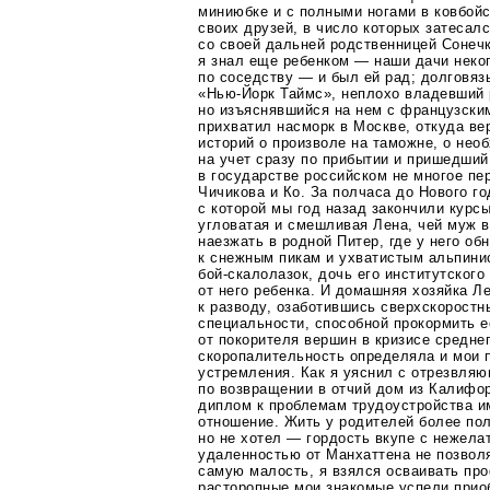
миниюбке и с полными ногами в ковбой
своих друзей, в число которых затесал
со своей дальней родственницей Сонеч
я знал еще ребенком — наши дачи неко
по соседству — и был ей рад; долговяз
«Нью-Йорк
Таймс», неплохо владевший 
но изъяснявшийся на нем с французски
прихватил насморк в Москве, откуда в
историй о произволе на таможне, о нео
на учет сразу по прибытии и пришедший
в государстве российском не многое пе
Чичикова и Ко. За полчаса до Нового г
с которой мы год назад закончили курс
угловатая и смешливая Лена, чей муж в
наезжать в родной Питер, где у него об
к снежным пикам и ухватистым альпини
бой-скалолазок
, дочь его институтског
от него ребенка. И домашняя хозяйка Л
к разводу, озаботившись сверхскорост
специальности, способной прокормить е
от покорителя вершин в кризисе средне
скоропалительность определяла и мои 
устремления. Как я уяснил с отрезвля
по возвращении в отчий дом из Калифо
диплом к проблемам трудоустройства и
отношение. Жить у родителей более пол
но не хотел — гордость вкупе с нежела
удаленностью от Манхаттена не позвол
самую малость, я взялся осваивать пр
расторопные мои знакомые успели прио