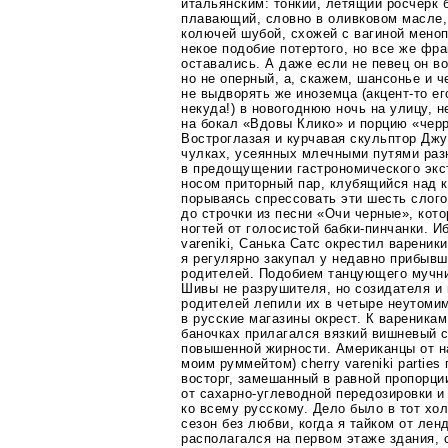
итальянским: тонкий, летящий росчерк 
плавающий, словно в оливковом масле, 
колючей шубой, схожей с вагиной меноп
некое подобие потертого, но все же фр
оставались. А даже если не певец он во
но не оперный, а, скажем, шансонье и 
не выдворять же иноземца
(акцент-то
ег
некуда!) в новогоднюю ночь на улицу, 
на бокал «Вдовы Клико» и порцию
«чер
Востроглазая и курчавая скульптор Дж
чулках, усеянных млечными путями раз
в предощущении гастрономического экс
носом приторный пар, клубящийся над 
порываясь спрессовать эти шесть слого
до строчки из песни «Очи черные», кот
ногтей от голосистой
бабки-пинчанки
. И
vareniki, Санька Сатс окрестил вареник
я регулярно закупал у недавно прибывш
родителей. Подобием танцующего
мучн
Шивы не разрушителя, но созидателя и 
родителей лепили их в четыре неутоми
в русские магазины окрест. К вареника
баночках прилагался вязкий вишневый 
повышенной жирности. Американцы от н
моим руммейтом) cherry vareniki partie
восторг, замешанный в равной пропорци
от
сахарно-углеводной
передозировки и 
ко всему русскому. Дело было в тот х
сезон без любви, когда я тайком от
лен
располагался на первом этаже здания, 