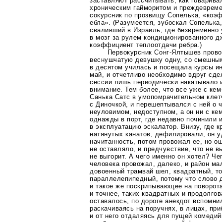
заставляют рассчитывать, как говарив
хроническим гайморитом и преждеврем
сокурсник по прозвищу Сопелька, «коэ
ебла». (Разумеется, зубоскал Сопелька,
сваливший в Израиль, где безвременно 
в мозг за рулем кондиционированного д
коэффициент теплоотдачи ребра.)
Первокурсник
Сонг-Ялтышев
прово
веснушчатую девушку одну, со смешны
в десятом училась и посещала курсы и
май, и отчетливо необходимо вдруг сде
сессии лишь периодически накатывало 
внимание. Тем более, что все уже с
кем
Санька Сатс в умопомрачительном клет
с Диночкой, и перешептывался с ней о
неуловимом, недоступном, а он ни с ке
однажды в порт, где недавно починили 
в эксплуатацию эскалатор. Внизу, где к
натянутых канатов, дефилировали, он у
начитанность, потом провожал ее, но 
не оставляло, и предчувствие, что не в
не выгорит. А чего именно он хотел? Чег
человека провожал, далеко, и район ма
довоенный трамвай шел, квадратный, то
параллелепипедный, потому что слово д
и такое же поскрипывающее на поворот
и точнее, таких квадратных и продолгов
оставалось, по дороге анекдот вспомни
раскачиваясь на поручнях, в лицах, при
и от него отдаляясь для пущей комедий