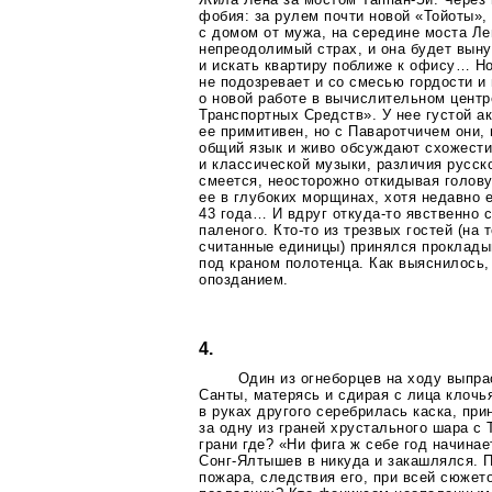
фобия: за рулем почти новой «Тойоты»,
с домом от мужа, на середине моста Ле
непреодолимый страх, и она будет вын
и искать квартиру поближе к офису… Но
не подозревает и со смесью гордости и
о новой работе в вычислительном цент
Транспортных Средств». У нее густой ак
ее примитивен, но с Паваротчичем они,
общий язык и живо обсуждают схожести
и классической музыки, различия русско
смеется, неосторожно откидывая голов
ее в глубоких морщинах, хотя недавно 
43 года… И вдруг
откуда-то
явственно с
паленого.
Кто-то
из трезвых гостей (на 
считанные единицы) принялся проклады
под краном полотенца. Как выяснилось
опозданием.
4.
Один из огнеборцев на ходу выпр
Санты, матерясь и сдирая с лица клочь
в руках другого серебрилась каска, пр
за одну из граней хрустального шара с
грани где? «Ни фига ж себе год начинае
Сонг-Ялтышев
в никуда и закашлялся. 
пожара, следствия его, при всей сюже