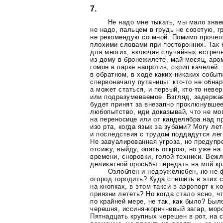
7.
Не надо мне тыкать, мы мало знае
не надо, пальцем в грудь не советую, г
не рекомендую со мной. Помимо прочего
плохими словами при посторонних. Так
для многих, включая случайных встреч
из дому в бронежилете, май месяц, аро
гомон в парке напротив, скрип качелей.
в обратном, в ходе
каких-никаких
событи
спервоначалу путаницы:
кто-то
не обнар
а может статься, и первый,
кто-то
невер
или подразумеваемое. Взгляд, задержа
будет принят за внезапно проклюнувше
любопытство, иди доказывай, что не мо
на переносице или от канделябра над п
изо рта, когда язык за зубами? Могу ле
и последствия с трудом поддадутся ле
Не завуалированная угроза, но предупр
отсижу, выйду, опять открою, но уже н
времени, сноровки, голой техники. Веж
деликатной просьбы передать на мой кр
Озлоблен и недружелюбен, но не 
огород городить? Куда спешить в этих 
на кнопках, в этом такси в аэропорт к 
приязни лететь? Но когда стало ясно, чт
по крайней мере, не так, как было? Был
черешня,
иссиня-коричневый
загар, морс
Пятнадцать крупных черешен в рот, на с