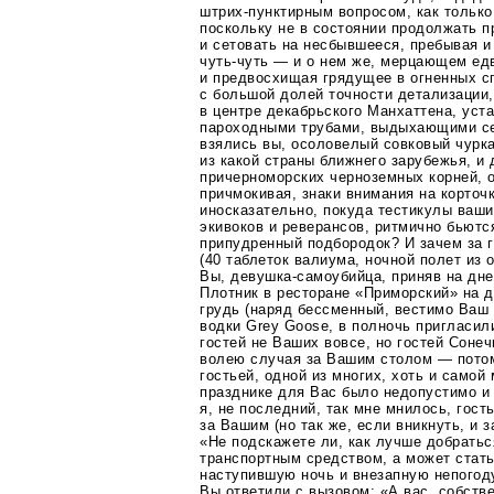
штрих-пунктирным
вопросом, как только
поскольку не в состоянии продолжать 
и сетовать на несбывшееся, пребывая 
чуть-чуть
— и о нем же, мерцающем ед
и предвосхищая грядущее в огненных с
с большой долей точности детализации,
в центре декабрьского Манхаттена, уст
пароходными трубами, выдыхающими се
взялись вы, осоловелый совковый чурка
из какой страны ближнего зарубежья, и
причерноморских черноземных корней, 
причмокивая, знаки внимания на корточк
иносказательно, покуда тестикулы ваши
экивоков и реверансов, ритмично бьютс
припудренный подбородок? И зачем за 
(40 таблеток валиума, ночной полет из о
Вы,
девушка-самоубийца
, приняв на дн
Плотник в ресторане «Приморский» на 
грудь (наряд бессменный, вестимо Ваш
водки Grey Goose, в полночь пригласил
гостей не Ваших вовсе, но гостей Соне
волею случая за Вашим столом — потом
гостьей, одной из многих, хоть и само
празднике для Вас было недопустимо и 
я, не последний, так мне мнилось, гост
за Вашим (но так же, если вникнуть, и 
«Не подскажете ли, как лучше добратьс
транспортным средством, а может стать
наступившую ночь и внезапную непогоду
Вы ответили с вызовом: «А вас, собстве