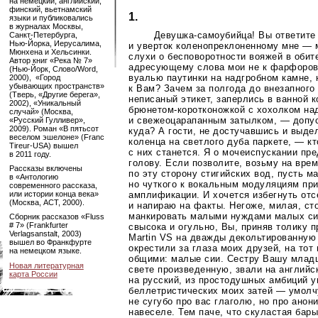
на немецкий, английский,
финский, вьетнамский
1.
языки и публиковались
в журналах Москвы,
Девушка-самоубийца
! Вы ответите
Санкт-Петербурга
,
Нью-Йорка
, Иерусалима,
и уверток коленопреклоненному мне — 
Мюнхена и Хельсинки.
слухи о бесповоротности вояжей в обит
Автор книг «Река № 7»
адресующему слова мои не к фарфоров
(Нью-Йорк
, Слово/Word,
вуалью паутинки на надгробном камне, 
2000), «Город
убывающих пространств»
к Вам? Зачем за полгода до внезапного
(Тверь, «Другие берега»,
неписаный этикет, заперлись в ванной 
2002), «Уникальный
брюнетом-коротконожкой
с хохолком на
случай» (Москва,
и свежеоцарапанным затылком, — допус
«Русский Гулливер»,
2009). Роман «В пятьсот
куда? А гости, не достучавшись и выд
веселом эшелоне» (Franc
коленца на светлого дуба паркете, — кт
Tireur-USA)
вышел
с них станется. Я о мочеиспускании пр
в 2011 году.
голову. Если позволите, возьму на вре
Рассказы включены
по эту сторону стигийских вод, пусть 
в «Антологию
но чуткого к вокальным модуляциям при
современного рассказа,
или истории конца века»
амплификации. И хочется избегнуть отс
(Москва, АСТ, 2000).
и напираю на факты. Негоже, милая, ст
манкировать малыми нуждами малых сих
Сборник рассказов «Fluss
# 7» (Frankfurter
свысока и огульно, Вы, приняв толику 
Verlagsanstalt, 2003)
Martin VS на дважды декольтированную 
вышел во Франкфурте
окрестили за глаза моих друзей, на то
на немецком языке.
общими: малые сии. Сестру Вашу младш
Новая литературная
свете произведенную, звали на английс
карта России
на русский, из простодушных амбиций 
беллетристических моих затей — умолчу
не сугубо про вас глаголю, но про анон
навеселе. Тем паче, что скуластая бар