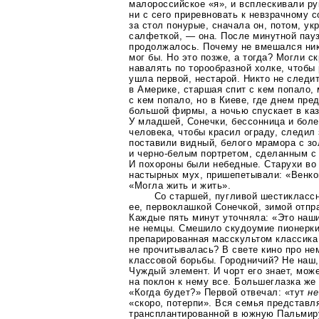
малороссийское «я», и всплескивали рук
ни с сего приревновать к невзрачному 
за стол понурые, сначала он, потом, у
салфеткой, — она. После минутной пау
продолжалось. Почему не вмешался ник
мог бы. Но это позже, а тогда? Могли с
навалять по торообразной холке, чтобы
ушла первой, нестарой. Никто не следи
в Америке, старшая спит с кем попало,
с кем попало, но в Киеве, где днем пре
большой фирмы, а ночью спускает в каз
У младшей, Сонечки, бессонница и боле
человека, чтобы красил ограду, следил
поставили видный, белого мрамора с з
и
черно-белым
портретом, сделанным с 
И похороны были небедные. Старухи во 
настырных мух, пришепетывали: «Венко
«Могла жить и жить».
Со старшей, пугливой шестиклассн
ее, первоклашкой Сонечкой, зимой отпр
Каждые пять минут уточняла: «Это наши
не немцы. Смешило скудоумие пионерки
препарированная масскультом классика
не прочитывалась? В свете кино про не
классовой борьбы. Городничий? Не наш,
Чуждый элемент. И чорт его знает, мож
на поклон к нему все. Большеглазка же
«Когда будет?» Первой отвечал: «тут
не
«скоро, потерпи». Вся семья представл
трансплантированной в южную Пальмиру