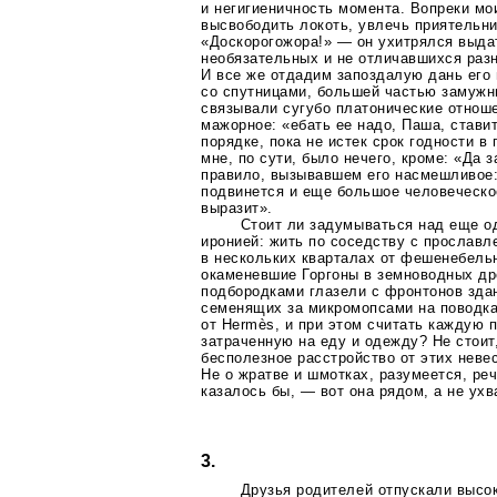
и негигиеничность момента. Вопреки м
высвободить локоть, увлечь приятельни
«Доскорогожора!» — он ухитрялся выда
необязательных и не отличавшихся раз
И все же отдадим запоздалую дань его 
со спутницами, большей частью замужн
связывали сугубо платонические отнош
мажорное: «ебать ее надо, Паша, стави
порядке, пока не истек срок годности 
мне, по сути, было нечего, кроме: «Да 
правило, вызывавшем его насмешливое
подвинется и еще большое человеческо
выразит».
Стоит ли задумываться над еще о
иронией: жить по соседству с прославл
в нескольких кварталах от фешенебель
окаменевшие Горгоны в земноводных др
подбородками глазели с фронтонов зда
семенящих за микромопсами на поводка
от Hermès, и при этом считать каждую 
затраченную на еду и одежду? Не стоит
бесполезное расстройство от этих нев
Не о жратве и шмотках, разумеется, реч
казалось бы, — вот она рядом, а не ухв
3.
Друзья родителей отпускали высо