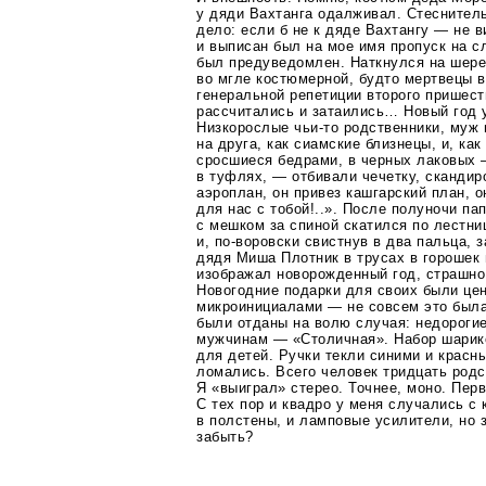
у дяди Вахтанга одалживал. Стесните
дело: если б не к дяде Вахтангу — не в
и выписан был на мое имя пропуск на с
был предуведомлен. Наткнулся на шере
во мгле костюмерной, будто мертвецы 
генеральной репетиции второго пришес
рассчитались и затаились… Новый год 
Низкорослые
чьи-то
родственники, муж 
на друга, как сиамские близнецы, и, ка
сросшиеся бедрами, в черных лаковых 
в туфлях, — отбивали чечетку, скандир
аэроплан, он привез кашгарский план, о
для нас с тобой!..». После полуночи п
с мешком за спиной скатился по лестни
и,
по-воровски
свистнув в два пальца, з
дядя Миша Плотник в трусах в горошек 
изображал новорожденный год, страшно
Новогодние подарки для своих были це
микроинициалами — не совсем это была
были отданы на волю случая: недороги
мужчинам — «Столичная». Набор шарик
для детей. Ручки текли синими и красн
ломались. Всего человек тридцать родс
Я «выиграл» стерео. Точнее, моно. Перв
С тех пор и квадро у меня случались с
в полстены, и ламповые усилители, но з
забыть?