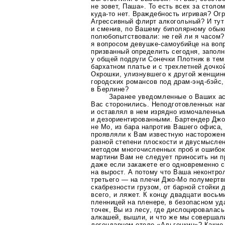
не зовет, Паша». То есть всех за столо
куда-то
нет. Враждебность игривая? Ог
Агрессивный флирт алкогольный? И тут
и сменив, по Вашему биполярному обык
полюбопытствовали: не гей ли я часом?
я вопросом
девушке-самоубийце
на вопр
призванный определить сегодня, заполн
у общей подруги Сонечки Плотник в
тем
бархатном платье и с трехлетней дочко
Окрошки, улизнувшего к другой женщи
городских романсов под драм-энд-бэйс
в Берлине?
Заранее уведомленные о Ваших а
Вас сторонились. Неподготовленных на
и оставлял в нем изрядно измочаленны
и дезориентированными. Бартендер Джо 
не Мо, из бара напротив Вашего офиса,
проявляли к Вам известную насторожен
разной степени плоскости и двусмыслен
методом многочисленных проб и ошибок, 
мартини Вам не следует приносить ни п
даже если закажете его одновременно с
на вырост. А потому что Ваша неконтро
третьего — на плечи
Джо-Мо
полумертв
скабрезности грузом, от барной стойки 
всего, и ляжет. К концу двадцати вось
пленницей на пленере, в безопасном уд
точек, Вы из лесу, где дислоцировалас
алкашей, вышли, и что же мы совершали
легендарном отеле «Альгонкин»? Какие 