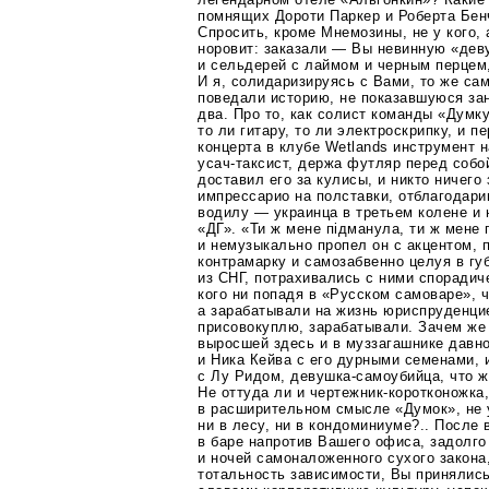
помнящих Дороти Паркер и Роберта Бен
Спросить, кроме Мнемозины, не у кого, 
норовит: заказали — Вы невинную «дев
и сельдерей с лаймом и черным перцем,
И я, солидаризируясь с Вами, то же сам
поведали историю, не показавшуюся за
два. Про то, как солист команды «Думк
то ли гитару, то ли электроскрипку, и 
концерта в клубе Wetlands инструмент
усач-таксист
, держа футляр перед собо
доставил его за кулисы, и никто ничего
импрессарио на полставки, отблагодар
водилу — украинца в третьем колене и
«ДГ». «Ти ж мене пiдманула, ти ж мене 
и немузыкально пропел он с акцентом, 
контрамарку и самозабвенно целуя в гу
из СНГ, потрахивались с ними спорадич
кого ни попадя в «Русском самоваре», ч
а зарабатывали на жизнь юриспруденци
присовокуплю, зарабатывали. Зачем же
выросшей здесь и в муззагашнике давн
и Ника Кейва с его дурными семенами, 
с Лу Ридом,
девушка-самоубийца
, что 
Не оттуда ли и
чертежник-коротконожка
в расширительном смысле «Думок», не 
ни в лесу, ни в кондоминиуме?.. После
в баре напротив Вашего офиса, задолго
и ночей самоналоженного сухого закона
тотальность зависимости, Вы принялис