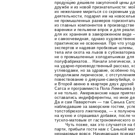
продукцию дешевле закупочной цены дл
дружбе и из новой признательности: мой
их нежелание мириться со скромным уд
деятельности, подарил им на новоселье
не промышленных размеров горизонтал
из главных компонентов в производстве
вареники и пельмени впрок и для реали
для их хранения в замороженном виде 
и самоочевидная, однако художественн
практически не освоенная. Про что уго
экспертов и надевая пробковые шлемы, 
тела или охота на львов в субэкватори
не о промышленных холодильниках для
полуфабрикатов… Начали элегически, з
на
ударно-производственный
рассказ, к
углеводами, но за здравие, особенно п
продолжаем лирическое, с отступления
повествование о
девушке-самоубийце
, 
и Второй авеню в квартире двух друзе
Сатса и программиста Пола Лемешева (н
и не только. Американские наши прияте
оставались индифферентны, но иное дело
Да и сам Паваротчич — так Санька Сат
наблюдавшие за заморским гостем, усп
толстобрюхого лжетенора, — к полуноч
на кухню и спрашивал добавки, после ч
тускло-матовым
от гастрономического 
Чуть позже, как это случается на
парти, прибыли гости нам с Санькой ма
незнакомые вовсе. Начинающая психиа