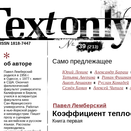
ISSN 1818-7447
39
(2'13)
Само предлежащее
об авторе
Юрий Левинг
Александр Бараш
Павел Лемберский
родился в 1956 г.
Татьяна Аверина
Роман Фишман
в Одессе, с 1977 г. живет
Ашот Аршакян
Руслан Комадей
в США. Окончил
филологический
Семён Ханин
Алексей Чипига
факультет университета
Калифорнии в Беркли,
учился в аспирантуре
факультета кино
Сан-Францисского
Павел Лемберский
университета. Работал
в
нью-йоркской
радио-
Коэффициент тепло
и киноиндустрии. Пишет
прозу и сценарии
Книга первая
на английском и русском
языках. Рассказы
переводились