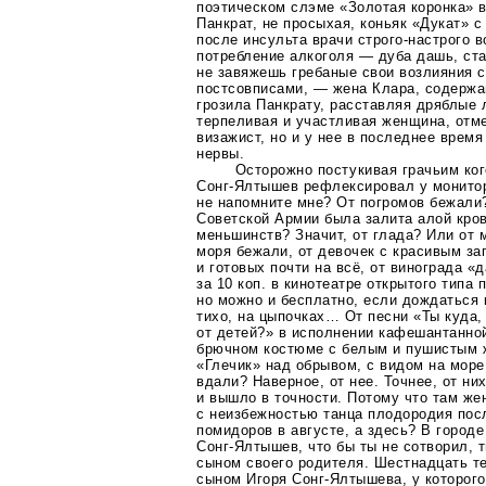
поэтическом слэме «Золотая коронка» в
Панкрат, не просыхая, коньяк «Дукат» 
после инсульта врачи
строго-настрого
в
потребление алкоголя — дуба дашь, ст
не завяжешь гребаные свои возлияния 
постсовписами, — жена Клара, содержа
грозила Панкрату, расставляя дряблые 
терпеливая и участливая женщина, отм
визажист, но и у нее в последнее время
нервы.
Осторожно постукивая грачьим ко
Сонг-Ялтышев
рефлексировал у монитор
не напомните мне? От погромов бежали
Советской Армии была залита алой кро
меньшинств? Значит, от глада? Или от 
моря бежали, от девочек с красивым з
и готовых почти на всё, от винограда «
за 10 коп. в кинотеатре открытого типа
но можно и бесплатно, если дождаться 
тихо, на цыпочках… От песни «Ты куда
от детей?» в исполнении кафешантанно
брючном костюме с белым и пушистым ж
«Глечик» над обрывом, с видом на море
вдали? Наверное, от нее. Точнее, от них
и вышло в точности. Потому что там же
с неизбежностью танца плодородия пос
помидоров в августе, а здесь? В город
Сонг-Ялтышев
, что бы ты не сотворил,
сыном своего родителя. Шестнадцать те
сыном Игоря
Сонг-Ялтышева
, у которог