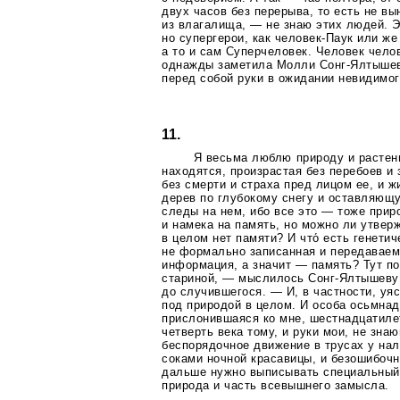
двух часов без перерыва, то есть не в
из влагалища, — не знаю этих людей. Э
но супергерои, как
человек-Паук
или ж
а то и сам Суперчеловек. Человек чел
однажды заметила Молли
Сонг-Ялтыше
перед собой руки в ожидании невидимог
11.
Я весьма люблю природу и растени
находятся, произрастая без перебоев и 
без смерти и страха пред лицом ее, и 
дерев по глубокому снегу и оставляющ
следы на нем, ибо все это — тоже прир
и намека на память, но можно ли утвер
в целом нет памяти? И что́ есть генетич
не формально записанная и передаваема
информация, а значит — память? Тут по
стариной, — мыслилось
Сонг-Ялтышеву
до случившегося. — И, в частности, уяс
под природой в целом. И особа осьмнад
прислонившаяся ко мне, шестнадцатиле
четверть века тому, и руки мои, не зна
беспорядочное движение в трусах у н
соками ночной красавицы, и безошибоч
дальше нужно выписывать специальный 
природа и часть всевышнего замысла.