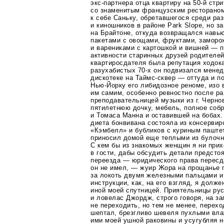
экс-партнера
отца квартиру на
50-й
стри
со знаменитым французским рестораном
к себе Саньку, обретавшегося среди р
и киношников в районе Park Slope, но з
на Брайтоне, откуда возвращался навь
пакетами с овощами, фруктами, замор
и варениками с картошкой и вишней — 
активности старинных друзей родителей
квартиросдателя была репутация ходока
разухабистых
70-х
он подвизался менед
дискотеке на
Таймс-сквер
— оттуда и по
Нью-Йорку
его либидозное реноме, изо
им самим, особенно ревностно после р
преподавательницей музыки из г. Черно
пятилетнюю дочку, мебель, полное соб
и Томаса Манна и оставившей на бобах.
диета бонвивана состояла из консервир
«Кэмбелл» и бубликов с куриным паште
приносил домой еще теплыми из булочн
С кем бы из знакомых женщин я ни при
в гости, дабы обсудить детали предсто
переезда — юридического права пересд
он не имел, — жуир Жора на прощанье 
за локоть двумя железными пальцами 
инструкции, как, на его взгляд, я долже
иной моей спутницей. Приятельницы ру
и ловелас Джордж, строго говоря, на з
не переходить, но тем не менее, перехо
шептал, брезгливо шевеля пухлыми вла
ими моей ушной раковины и усугубляя 