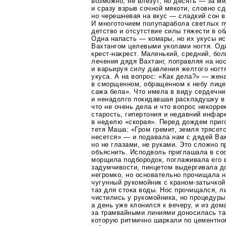
возможно, не влезут, но десять — за 
и сразу взрыв сочной мякоти, словно с
но черешневая на вкус — сладкий сон в
И многоточием полупарабола светлых п
детство и отсутствие силы тяжести в об
Одна напасть — комары, но их укусы и
Вахтангом целевыми уколами ногтя. О
крест-накрест
. Маленький, средний, бо
лечения дядя Вахтанг, поправляя на но
и варьируя силу давления желтого ногт
укуса. А на вопрос: «Как дела?» — жена
в сморщенном, обращенном к небу лице,
сажа бела». Что имела в виду сердечни
и ненадолго покидавшая раскладушку в
что не очень дела и что вопрос некорре
старость, гипертония и недавний инфарк
в неделю «скорая». Перед дождем приг
тетя Маша: «Гром гремит, земля трясетс
несется» — и подавала нам с дядей Вах
но не глазами, не руками. Это сложно 
объяснить. Исподволь приглашала в со
морщила подбородок, поглаживала его 
задумчивости, пинцетом выдергивала д
негромко, но основательно прочищала н
чугунный рукомойник с
краном-затычкой
таз для стока воды. Нос прочищался, л
чистились у рукомойника, но процедуры
а день уже клонился к вечеру, и из дом
за трамвайными линиями доносилась та
которую ритмично шаркали по цементно