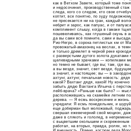
как в Ветхом Завете, который тоже поня
и недосочинил, производственный стаж 
следа, кого со следом, кто свое отчебу
коптит, все понятно, по зуду подкожном
не пресекается ни на гран, каждый воло
небрит и зарос, как папуас, и от папуа
комплимент слышу, когда в гамаке тщил
пошевеливаясь, как глушеный окунь в а
да вы сами всё помните, сами и высади
Рио-Негро
, в сорока петлистых км от М
провожатый-амазонец
на веслах, в темн
и только дремлет в черной реке
крокод
с разверстыми дутого золота дукатами 
щелевидными зрачками — копилками ме
но темно не бывает, где вы; там, где вы
а вы везде, значит, свет везде, будуще
а значит, и настоящее; вы — в закордон
ахтунг, ахтунг, печальная новость: дяд
какой? Вахтанг дядя, какой! Ну конечно 
забыть дядю Вахтанга Ильича с перстом
лейб-врача
? «Раньше как было? — мысл
расположившись на скамейке летним по
дерева. — Я есмь воскресение и жизнь.
учредили: Я есмь понедельник, и шуруй
еще доберман был моложавый, поджарый
свершал ежевечерний свой моцион, даж
даже в слякоть и гололед, в непремен
с выцветшим околышем и скореженным к
работал, на вторых, правда, ролях, но 
И внешность. Помню, костюм деда Моро