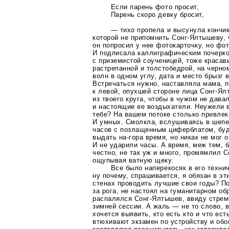
Если парень фото просит,
Парень скоро девку бросит,
— тихо пропела и высунула кончи
которой не припомнить
Сонг-Ялтышеву
,
он попросил у нее фотокарточку, но фо
И подписала каллиграфическим почерко
с приземистой соученицей, тоже красав
растрепанной и толстобедрой, на черно
волн в одном углу, дата и место брызг
Вcтречаться нужно, наставляла мама, 
к левой, опухшей стороне лица
Сонг-Ял
из твоего круга, чтобы в чужом не дава
и настоящие ее воздыхатели. Неужели в
тебе? На вашем потоке столько привле
И умных. Смолкла, вслушиваясь в шеп
часов с позлащенным циферблатом, буд
выдать
на-гора
время, но никак не мог о
И не ударили часы. А время, меж тем, 
честно, не так уж и много, промямлил
С
ощупывая ватную щеку.
Все было наперекосяк в его техни
ну почему, спрашивается, я обязан в э
стенах проводить лучшие свои годы? По
за рога, не настоял на гуманитарном об
распалялся
Сонг-Ялтышев
, ввиду стре
зимней сессии. А жаль — не то слово, 
хочется выявить, кто есть кто и что ест
втюхивают экзамен по устройству и об