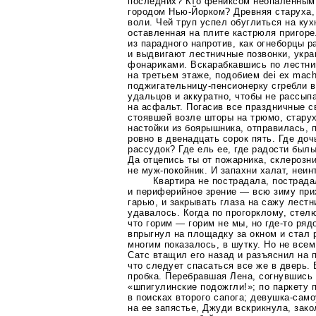
последних? Кто фениксом неопаленным
городом
Нью-Йорком
? Древняя старуха,
воли. Чей труп успел обуглиться на кух
оставленная на плите кастрюля пригор
из парадного напротив, как огнеборцы 
и выдвигают лестничные позвонки, ук
фонариками. Вскарабкавшись по лестни
на третьем этаже, подобием dei ex mac
поджигательницу-пенсионерку
сгребли в
удальцов и аккуратно, чтобы не рассып
на асфальт. Погасив все праздничные с
стоявшей возле шторы на трюмо, старух
настойки из боярышника, отправилась, 
ровно в двенадцать сорок пять. Где дочь
рассудок? Где ель ее, где радости был
Да отцепись ты от пожарника, склерозн
не
муж-покойник
. И запахни халат, неин
Квартира не пострадала, пострада
и периферийное зрение — всю зиму пр
гарью, и закрывать глаза на сажу лест
удавалось. Когда по прогорклому, сте
что горим — горим не мы, но
где-то
ряд
впрыгнул на площадку за окном и стал 
многим показалось, в шутку. Но не все
Сатс втащил его назад и разъяснил на 
что следует спасаться все же в дверь.
пробка. Перебравшая Лена, согнувшись 
«шпигулинские подожгли!»; по паркету 
в поисках второго сапога;
девушка-само
на ее запястье, Джуди вскрикнула, зак