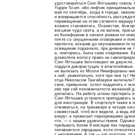
удостовериться
Сонг-Ялтышеву
сквозь т
Yuppie Scum, ибо лифчик принципиальн
мая по сентябрь, когда в городе, након
и возвращается способность рассуждат
перемещении на этом сегменте маршру
влажно становилось. Осанистая, благор
восьмое чудо света, а не вагина, прис
из Калифорнии в начале романа по нов
почте со смущенными оговорками и поя
пролегла, исказив до неузнаваемости п
освещение подкачало, при дневном не 
а, повторюсь, была само очарование. Бр
дозволяла волосу право на самоопреде
Сонг-Ялтышев
боготоворил ее джунгли, 
подруги дикорастущих и влаголюбивых. 
не вылезать из Молли Никифоровны нико
к ней, уважительно, хотя при чем тут 
отца Николасом Тангейзером величали?
свое, привычное, хотел подцепить к экз
ибо при сей половинчатости желанней 
делалась. На работу штаны протирать в
Сонг-Ялтышев
устроился преподавать н
для иностранцев. В спортклуб также в не
отжиматься, на тренажере в четыре ног
совместный, чтоб все видели, а ведь ей
вокруг, и провисает перезревшими цукки
что, — с нашим удовольствием. Однак
пребывать более 9 месяцев без передыш
попавшегося зародыша, если относитес
с недоверием. А так —
час-полтора
, от