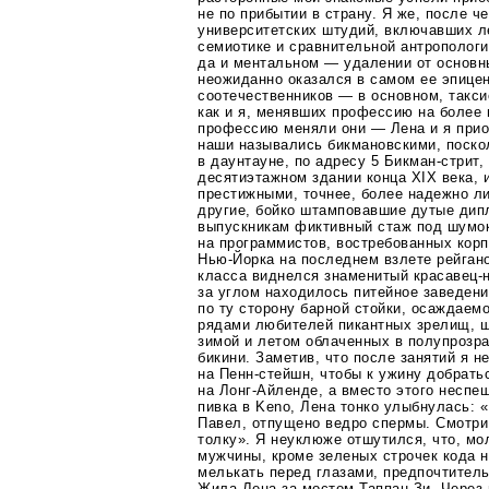
не по прибытии в страну. Я же, после ч
университетских штудий, включавших л
семиотике и сравнительной антрополог
да и ментальном — удалении от основн
неожиданно оказался в самом ее эпицен
соотечественников — в основном, таксис
как и я, менявших профессию на более
профессию меняли они — Лена и я прио
наши назывались бикмановскими, поско
в даунтауне, по адресу 5
Бикман-стрит
,
десятиэтажном здании конца XIX века, 
престижными, точнее, более надежно л
другие, бойко штамповавшие дутые ди
выпускникам фиктивный стаж под шумок
на программистов, востребованных кор
Нью-Йорка
на последнем взлете рейгано
класса виднелся знаменитый
красавец-
за углом находилось питейное заведени
по ту сторону барной стойки, осаждаем
рядами любителей пикантных зрелищ, ш
зимой и летом облаченных в полупрозр
бикини. Заметив, что после занятий я н
на
Пенн-стейшн
, чтобы к ужину добрать
на
Лонг-Айленде
, а вместо этого несп
пивка в Keno, Лена тонко улыбнулась: 
Павел, отпущено ведро спермы. Смотри,
толку». Я неуклюже отшутился, что, мо
мужчины, кроме зеленых строчек кода 
мелькать перед глазами, предпочтител
Жила Лена за мостом
Таппан-Зи
. Через