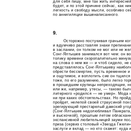
для себя пишу, мне так жить интересне
будет, и по этой причине сейчас, как н
легкость и свободу мысли, особливо се
по аннигиляции вышенаписанного.
9.
Осторожно постукивая грачьим ко
и вдумчиво расставляя знаки препинани
в заслании, он толком не мог или не ж
Сонг-Ялтышев
занимался вот чем: он в
толику времени скоропалительно минувш
на слова о нем же — и чтоб сидело, не
представлялось
Сонг-Ялтышеву
наибол
обрести бессмертие, пусть временное и
и ощутимое, и воплотить сие он тщился
тоже, по его разумению, было легко то
в прошедшем крупицы непреходящие, не
или же, например, утесы, — таково был
литерного «родился — не умер». Мода 
ни при каких обстоятельствах. Но пройд
пройдет, нелепой своей страусиной пох
эрегирующий престарелый дамский угод
(Сонг-Ялтышев
недолюбливал Панкрата,
и выскочкой), прошлым летом обласкан
экспансивной любительницей зауми пос
приза (сервиз столовый «Звезда Гжели»
заслуги и вклад — но кто скажет: куда