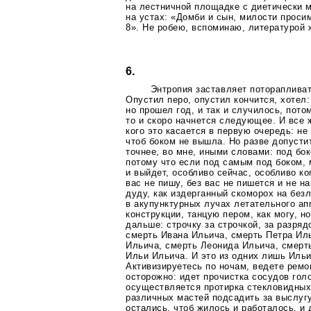
на лестничной площадке с диетически 
на устах: «Домби и сын, милости проси
8». Не робею, вспоминаю, литературой
6.
Энтропия заставляет поторапливат
Опустил перо, опустил кончится, хотел:
но прошел год, и так и случилось, пото
то и скоро начнется следующее. И все 
кого это касается в первую очередь: не
чтоб боком не вышла. Но разве допусти
точнее, во мне, иными словами: под бо
потому что если под самым под боком, 
и выйдет, особливо сейчас, особливо ко
вас не пишу, без вас не пишется и не 
дуду, как издерганный скоморох на бе
в акупунктурных лучах летательного а
конструкции, танцую пером, как могу, н
дальше: строчку за строчкой, за разря
смерть Ивана Ильича, смерть Петра Ил
Ильича, смерть Леонида Ильича, смерт
Ильи Ильича. И это из одних лишь Ильи
Активизируетесь по ночам, ведете
ремо
осторожно: идет прочистка сосудов гол
осуществляется протирка стекловидных 
различных мастей подсадить за выслугу
остались, чтоб жилось и работалось, и