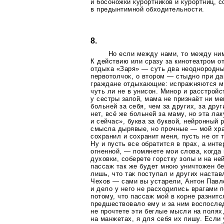
и босоножки курортников и курортниц, 
в предынтимной обходительности.
8.
Но если между нами, то между ни
К действию или сразу за кинотеатром о
отдыха «Заря» — суть два неоднородн
первотолчок, о втором — стыдно при да
граждане отдыхающие: испражняются м
чуть ли не в унисон. Минор и расстройс
у сестры запой, мама не признаёт ни ме
больней за себя, чем за других, за дру
нет, всё же больней за маму, но эта лак
и сейчас», буква за буквой, нейронный 
смысла дырявые, но прочные — мой храм
сохранил и сохранит меня, пусть не от 
Ну и пусть все обратится в прах, а инте
огненной, — помянете мои слова, когда
духовки, соберете горстку золы и на не
пассаж так же будет мною уничтожен бе
лишь, что так поступал и других наста
Чехов — сами вы устарели, Антон Павл
и дело у него не расходились врагами 
потому, что пассаж мой в корне разнитс
предшествовало ему и за ним воспослед
не прочтете эти беглые мысли на полях
на манжетах, я для себя их пишу. Если 