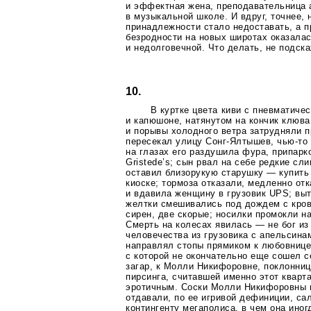
и эффектная жена, преподавательница 
в музыкальной школе. И вдруг, точнее, н
принадлежности стало недоставать, а 
безродности на новых широтах оказала
и недолговечной. Что делать, не подск
10.
В куртке цвета киви с пневматиче
и капюшоне, натянутом на кончик клюва
и порывы холодного ветра затрудняли 
пересекал улицу
Сонг-Ялтышев
,
чью-то
на глазах его раздушила фура, припарк
Gristede’s; сын рвал на себе редкие сл
оставил близорукую старушку — купить 
киоске; тормоза отказали, медленно от
и вдавила женщину в грузовик UPS; вы
желтки смешивались под дождем с кров
сирен, две скорые; носилки промокли н
Смерть на колесах явилась — не бог из
человечества из грузовика c апельсин
направлял стопы прямиком к любовниц
с которой не окончательно еще сошел
с
загар, к Молли Никифоровне, поклоннице
пирсинга, считавшей именно этот кварт
эротичным. Соски Молли Никифоровны н
отдавали, по ее игривой дефиниции, с
контингенту мегаполиса, в чем она ино