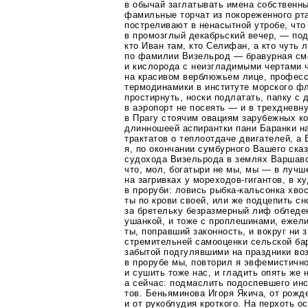
в обычай заглатывать имена собственн
фамильные торчат из покореженного рта
постреливают в ненасытной утробе, что
в промозглый декабрьский вечер, — под
кто Иван там, кто Селифан, а кто чуть 
по фамилии Визельрод — бравурная см
и кислорода с неизгладимыми чертами 
на красивом верблюжьем лице, профес
термодинамики в институте морского фл
простирнуть, носки подлатать, папку с 
в аэропорт не посеять — и в трехднев
в Прагу стоячим овациям зарубежных к
длинношеей аспирантки пани Баранки н
трактатов о теплоотдаче двигателей, а 
я, по окончании сумбурного Вашего ска
судохода Визельрода в землях Варшавс
что, мол, богатыри не мы, мы — в лучш
на загривках у
мореходов-гигантов
, в х
в проруби: ловись
рыбка-кальсонка
хвос
ты по крови своей, или же подцепить сн
за бретельку безразмерный лиф обледе
ушанкой, и тоже с проплешинами, ежел
ты, поправший законность, и вокруг ни з
стремительней самооценки сельской
ба
забытой подгулявшими на праздники во
в прорубе мы, повторил я эвфемистично
и сушить тоже нас, и гладить опять же н
а сейчас: подмаслить подоспевшего инс
тов. Беньяминова Игоря Якича, от рожд
и от рукоблудия кроткого. На перхоть о