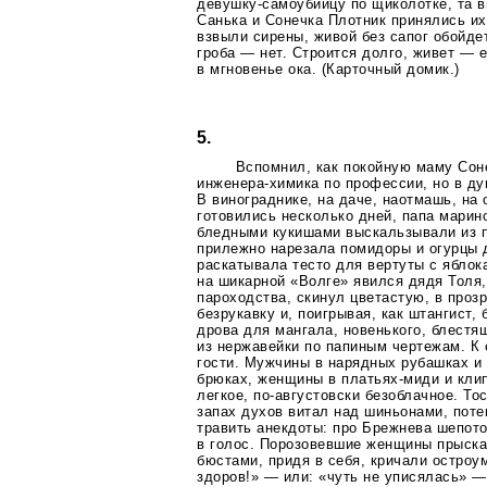
девушку-самоубийцу
по щиколотке, та в
Санька и Сонечка Плотник принялись их
взвыли сирены, живой без сапог обойде
гроба — нет. Строится долго, живет — 
в мгновенье ока. (Карточный домик.)
5.
Вспомнил, как покойную маму Сон
инженера-химика
по профессии, но в ду
В винограднике, на даче, наотмашь, на 
готовились несколько дней, папа марин
бледными кукишами выскальзывали из 
прилежно нарезала помидоры и огурцы д
раскатывала тесто для вертуты с яблок
на шикарной «Волге» явился дядя Толя
пароходства, скинул цветастую, в проз
безрукавку и, поигрывая, как штангист,
дрова для мангала, новенького, блестя
из нержавейки по папиным чертежам. К
гости. Мужчины в нарядных рубашках 
брюках, женщины в
платьях-миди
и кли
легкое,
по-августовски
безоблачное. То
запах духов витал над шиньонами, пот
травить анекдоты: про Брежнева шепо
в голос. Порозовевшие женщины прыска
бюстами, придя в себя, кричали остроу
здоров!» — или: «чуть не уписялась» —