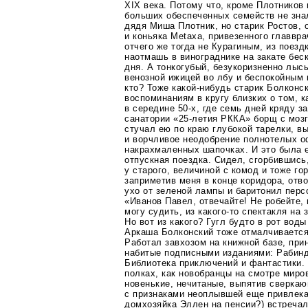
XIX века. Потому что, кроме Плотников 
больших обеспеченных семейств не знал
дядя Миша Плотник, но старик Ростов, 
и коньяка Metaxa, привезенного главвр
отчего же тогда не Курагиным, из поез
наотмашь в винограднике на закате бес
дня. А тонкогубый, безукоризненно лы
венозной ижицей во лбу и беспокойным 
кто? Тоже
какой-нибудь
старик Болконск
воспоминаниям в кругу близких о том, к
в середине
50-х
, где семь дней кряду з
санатории
«25-летия
РККА» борщ с мозг
стучал ею по краю глубокой тарелки, в
и ворчливое неодобрение полнотелых о
накрахмаленных шапочках. И это была е
отпускная поездка. Сидел, сгорбившись
у старого, величиной с комод и тоже г
заприметив меня в конце коридора, отв
ухо от зеленой лампы и баритонил пер
«Иванов Павел, отвечайте! Не робейте,
могу судить, из
какого-то
спектакля на 
Но вот из какого? Гугл будто в рот воды
Аркаша Болконский тоже отмалчивается
Работал завхозом на книжной базе, при
набитые подписными изданиями: Рабинд
Библиотека приключений и фантастики.
полках, как новобранцы на смотре миро
новенькие, нечитаные, выпятив сверка
с признаками неоплывшей еще привлекат
домхозяйка Эллен на пенсии?) встречал