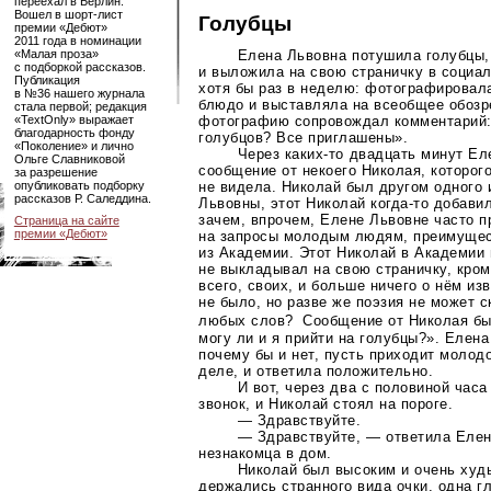
переехал в Берлин.
Вошел в
шорт-лист
Голубцы
премии «Дебют»
2011 года в номинации
Елена Львовна потушила голубцы
«Малая проза»
с подборкой рассказов.
и выложила на свою страничку в социал
Публикация
хотя бы раз в неделю: фотографировал
в №36 нашего журнала
блюдо и выставляла на всеобщее обоз
стала первой; редакция
фотографию сопровождал комментарий: 
«TextOnly» выражает
благодарность фонду
голубцов? Все приглашены».
«Поколение» и лично
Через
каких-то
двадцать минут Ел
Ольге Славниковой
сообщение от некоего Николая, которого
за разрешение
не видела. Николай был другом одного 
опубликовать подборку
рассказов Р. Саледдина.
Львовны, этот Николай
когда-то
добавил
зачем, впрочем, Елене Львовне часто п
Страница на сайте
премии «Дебют»
на запросы молодым людям, преимущес
из Академии. Этот Николай в Академии 
не выкладывал на свою страничку, кро
всего, своих, и больше ничего о нём из
не было, но разве же поэзия не может 
любых слов? Сообщение от Николая был
могу ли и я прийти на голубцы?». Елен
почему бы и нет, пусть приходит молод
деле, и ответила положительно.
И вот, через два с половиной час
звонок, и Николай стоял на пороге.
— Здравствуйте.
— Здравствуйте, — ответила Елен
незнакомца в дом.
Николай был высоким и очень худы
держались странного вида очки, одна г