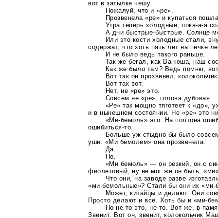
вот в затылке чешу.
Пожалуй, что и «ре».
Прозвенела «ре» и купаться пошла
Утра теперь холодные, пока-а-а со
А дни
быстрые-быстрые
. Солнце м
Или это кости холодные стали, вн
содержат, что хоть пять лет на печке ле
И не было ведь такого раньше.
Так же бегал, как Ванюша, наш со
Как же было там? Ведь помню, во
Вот так он прозвенел, колокольчи
Вот так вот.
Нет, не «ре» это.
Совсем не «ре», голова дубовая.
«Ре» так мощно тяготеет к «до», у
и в нынешнем состоянии. Не «ре» это н
«Ми-бемоль»
это. На полтона ошиб
ошибиться-то
.
Больше уж стыдно бы было совсем
уши. «Ми бемолем» она прозвенела.
Да.
Но.
«Ми бемоль» — он резкий, он с си
фиолетовый, ну не мог же он быть, «ми
Что они, на заводе разве изготавл
«ми-бемольные»
? Стали бы они их
«ми-
Может, китайцы и делают. Они сов
Просто делают и всё. Хоть бы и
«ми-бе
Но не то это, не то. Вот же, в пам
Звенит. Вот он, звенит, колокольчик Ма