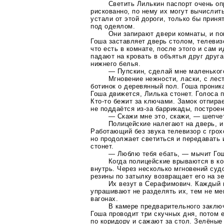
Светить Лилькин паспорт очень оп
рискованно, по нему их могут вычислить
устали от этой дороги, только бы приня
под одеялом.
Они запирают двери комнаты, и по
Гоша заставляет дверь столом, телеви
что есть в комнате, после этого и сам и
падают на кровать в объятья друг друга
нижнего белья.
— Пупскин, сделай мне маленьког
Мгновение нежности, ласки, с лес
ботинок о деревянный пол. Гоша проник
Гоша движется, Лилька стонет. Голоса 
Кто-то
бежит за ключами. Замок отпирае
не поддаётся
из-за
баррикады, построен
— Скажи мне это, скажи, — шепчет
Полицейские налегают на дверь, и
Работающий без звука телевизор с грох
но продолжает светиться и передавать 
стонет.
— Люблю тебя ебать, — мычит Го
Когда полицейские врываются в ко
внутрь. Через несколько мгновений суд
резины по затылку возвращает его на з
Их везут в Серафимович. Каждый в
упрашивают не разделять их, тем не мен
вагонах.
В камере предварительного заклю
Гоша проводит три скучных дня, потом 
по коридору и сажают за стол. Зелёные