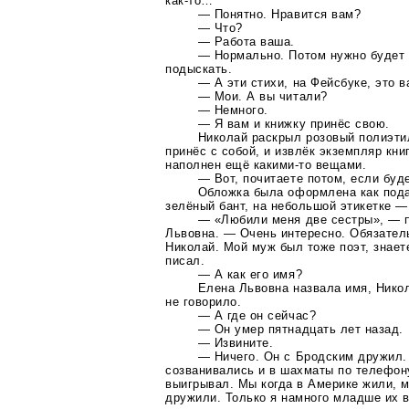
как-то
…
— Понятно. Нравится вам?
— Что?
— Работа ваша.
— Нормально. Потом нужно будет
подыскать.
— А эти стихи, на Фейсбуке, это 
— Мои. А вы читали?
— Немного.
— Я вам и книжку принёс свою.
Николай раскрыл розовый полиэти
принёс с собой, и извлёк экземпляр кни
наполнен ещё
какими-то
вещами.
— Вот, почитаете потом, если буд
Обложка была оформлена как пода
зелёный бант, на небольшой этикетке —
— «Любили меня две сестры», — 
Львовна. — Очень интересно. Обязател
Николай. Мой муж был тоже поэт, знает
писал.
— А как его имя?
Елена Львовна назвала имя, Нико
не говорило.
— А где он сейчас?
— Он умер пятнадцать лет назад.
— Извините.
— Ничего. Он с Бродским дружил.
созванивались и в шахматы по телефон
выигрывал. Мы когда в Америке жили, м
дружили. Только я намного младше их в