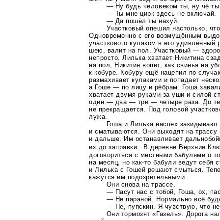
— Ну будь человеком ты, ну чё ты
— Ты мне цирк здесь не включай.
— Да пошёл ты нахуй.
Участковый опешил настолько, что
Одновременно с его возмущённым выдо
участкового кулаком в его удивлённый 
шею, валит на пол. Участковый — здоро
непросто. Лилька хватает Никитина сзади
на пол, Никитин вопит, как свинья на уб
к кобуре. Кобуру ещё нацепил по случаю
размахивает кулаками и попадает неско
а Гоше — по лицу и рёбрам. Гоша завал
хватает двумя руками за уши и силой с
один — два — три — четыре раза. До тех
не прекращается. Под головой участков
лужа.
Гоша и Лилька наспех закидывают
и сматываются. Они выходят на трассу
и дальше. Им останавливает дальнобой
их до заправки. В деревне Верхние Кл
договориться с местными бабулями о то
на месяц, но
как-то
бабули ведут себя с
и Лилька с Гошей решают смыться. Теп
кажутся им подозрительными.
Они снова на трассе.
— Пасут нас с тобой, Гоша, ох, па
— Не параной. Нормально всё буд
— Не, пупскин. Я чувствую, что не
Они тормозят «Газель». Дорога на