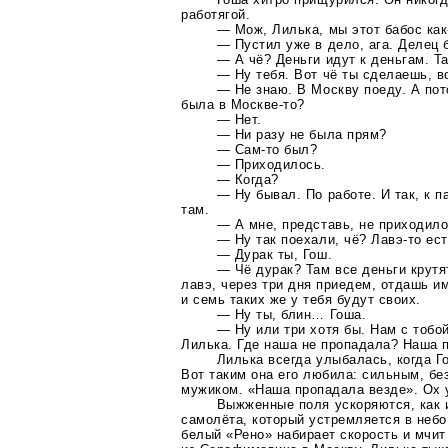
работягой.
— Мож, Лилька, мы этот бабос
ка
— Пустил уже в дело, ага. Делец 
— А чё? Деньги идут к деньгам. Т
— Ну тебя. Вот чё ты сделаешь, во
— Не знаю. В Москву поеду. А пот
была в
Москве-то
?
— Нет.
— Ни разу не была прям?
—
Сам-то
был?
— Приходилось.
— Когда?
— Ну бывал. По работе. И так, к 
там.
— А мне, представь, не приходило
— Ну так поехали, чё?
Лавэ-то
ест
— Дурак ты, Гош.
— Чё дурак? Там все деньги крутя
лавэ, через три дня приедем, отдашь и
и семь таких же у тебя будут своих.
— Ну ты, блин… Гоша.
— Ну или три хотя бы. Нам с тобой
Лилька. Где наша не пропадала? Наша 
Лилька всегда улыбалась, когда Го
Вот таким она его любила: сильным, б
мужиком. «Наша пропадала везде». Ох 
Выжженные поля ускоряются, как 
самолёта, который устремляется в небо.
белый «Рено» набирает скорость и мчит