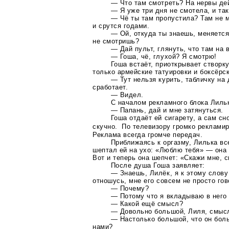
— Что там смотреть? На нервы де
— Я уже три дня не смотела, и так
— Чё ты там пропустила? Там не м
и срутся годами.
— Ой, откуда ты знаешь, меняется 
не смотришь?
— Дай пульт, глянуть, что там на 
— Гоша, чё, глухой? Я смотрю!
Гоша встаёт, приоткрывает створку
только армейские татуировки и боксёрс
— Тут нельзя курить, табличку на
сработает.
— Видел.
С началом рекламного блока Лильк
— Папань, дай и мне затянуться.
Гоша отдаёт ей сигарету, а сам сн
скучно. По телевизору громко реклами
Реклама всегда громче передач.
Приближаясь к оргазму, Лилька вс
шептал ей на ухо: «Люблю тебя» — она о
Вот и теперь она шепчет: «Скажи мне, с
После душа Гоша заявляет:
— Знаешь, Лилёк, я к этому слову
отношусь, мне его совсем не просто гов
— Почему?
— Потому что я вкладываю в него
— Какой ещё смысл?
— Довольно большой, Лиля, смыс
— Настолько большой, что он боль
нами?