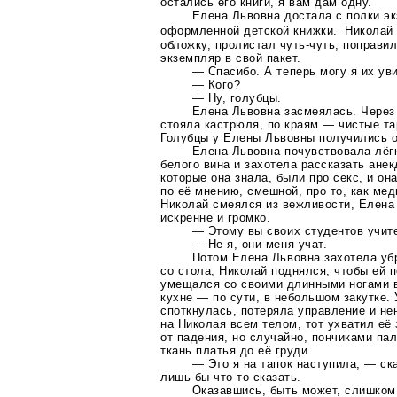
остались его книги, я вам дам одну.
Елена Львовна достала с полки э
оформленной детской книжки. Николай
обложку, пролистал
чуть-чуть
, поправи
экземпляр в свой пакет.
— Спасибо. А теперь могу я их ув
— Кого?
— Ну, голубцы.
Елена Львовна засмеялась. Через 
стояла кастрюля, по краям — чистые та
Голубцы у Елены Львовны получились 
Елена Львовна почувствовала лёгк
белого вина и захотела рассказать анек
которые она знала, были про секс, и он
по её мнению, смешной, про то, как ме
Николай смеялся из вежливости, Елена
искренне и громко.
— Этому вы своих студентов учите
— Не я, они меня учат.
Потом Елена Львовна захотела уб
со стола, Николай поднялся, чтобы ей 
умещался со своими длинными ногами 
кухне — по сути, в небольшом закутке.
споткнулась, потеряла управление и н
на Николая всем телом, тот ухватил её
от падения, но случайно, пончиками па
ткань платья до её груди.
— Это я на тапок наступила, — ск
лишь бы
что-то
сказать.
Оказавшись, быть может, слишком 