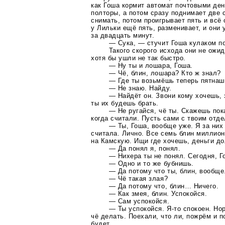
как Гоша кормит автомат почтовыми ден
полторы, а потом сразу поднимает две с
снимать, потом проигрывает пять и всё 
у Лильки ещё пять, разменивает, и они 
за двадцать минут.
— Сука, — стучит Гоша кулаком по
Такого скорого исхода они не ожид
хотя бы ушли не так быстро.
— Ну ты и лошара, Гоша.
— Чё, блин, лошара? Кто ж знал?
— Где ты возьмёшь теперь пятнаш
— Не знаю. Найду.
— Найдёт он. Звони кому хочешь, 
ты их будешь брать.
— Не ругайся, чё ты. Скажешь пока
когда считали. Пусть сами с твоим отд
— Ты, Гоша, вообще уже. Я за них
считала. Лично. Все семь блин миллион
на Камскую. Ищи где хочешь, деньги д
— Да понял я, понял.
— Нихера ты не понял. Сегодня, Г
— Одно и то же бубнишь.
— Да потому что ты, блин, вообще
— Чё такая злая?
— Да потому что, блин… Ничего.
— Как змея, блин. Успокойся.
— Сам успокойся.
— Ты успокойся.
Я-то
спокоен. Нор
чё делать. Поехали, что ли, пожрём и 
будет.