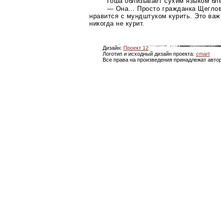
Гоша облизывает сухим языком б
— Она… Просто гражданка Щеглов
нравится с мундштуком курить. Это важ
никогда не курит.
Дизайн:
Проект 12
Логотип и исходный дизайн проекта:
cmart
Все права на произведения принадлежат авто