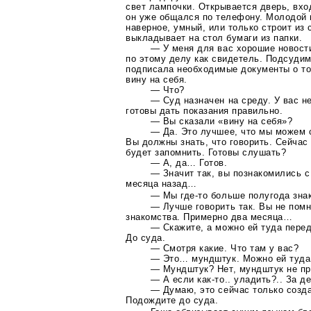
свет лампочки. Открывается дверь, вхо
он уже общался по телефону. Молодой 
наверное, умный, или только строит из 
выкладывает на стол бумаги из папки.
— У меня для вас хорошие новост
по этому делу как свидетель. Подсуди
подписала необходимые документы о то
вину на себя.
— Что?
— Суд назначен на среду. У вас н
готовы дать показания правильно.
— Вы сказали «вину на себя»?
— Да. Это лучшее, что мы можем 
Вы должны знать, что говорить. Сейчас
будет запомнить. Готовы слушать?
— А, да… Готов.
— Значит так, вы познакомились 
месяца назад…
— Мы
где-то
больше полугода зн
— Лучше говорить так. Вы не помн
знакомства. Примерно два месяца…
— Скажите, а можно ей туда пере
До суда.
— Смотря какие. Что там у вас?
— Это… мундштук. Можно ей туда
— Мундштук? Нет, мундштук не пр
— А если
как-то
.. уладить?.. За д
— Думаю, это сейчас только созд
Подождите до суда.