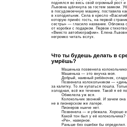
поднялся во весь свой огромный рост и
Львовна щёлкнула за гостем замком. У
в посудомоечную машину, поставила к
в холодильник. Села в кресло «Василий
которую принёс гость, на первой стран
сестры» — гласило название. Обложка 
от коробки с подарком. Первое стихотв
«Вместо автобиографии». Елена Львовн
негромко читать вслух.
Что ты будешь делать в сре
умрёшь?
Машенька позвенела колокольчико
Машенька — это внучка моя.
Добрый, наивный ребёночек, сладк
Позвенела колокольчиком —
«дин
за калитку. То ли купаться пошла. Толь
холодная, всё же течение. Такой я её п
Обмелела уж вся.
Колокольчик звонкий. И зачем она 
не в пионерском же лагере.
Пионеров нынче нет.
Позвенела — и убежала. Хорошо е
Какой тон был у её колокольчика? 
«Ре», наверное.
Раньше без ошибки бы определил.