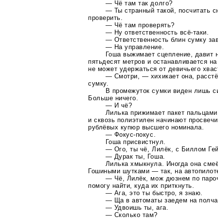
— Чё там так долго?
— Ты странный такой, посчитать с
проверить.
— Чё там проверять?
— Ну ответственность
всё-таки
.
— Ответственность блин сумку зав
— На управление.
Гоша выжимает сцепление, давит н
пятьдесят метров и останавливается на
не может удержаться от девичьего хвас
— Смотри, — хихикает она, расстё
сумку.
В промежуток сумки виден лишь си
Больше ничего.
— И чё?
Лилька прижимает пакет пальцами
и сквозь полиэтилен начинают просвечи
рублёвых купюр высшего номинала.
—
Фокус-покус
.
Гоша присвистнул.
— Ого, ты чё, Лилёк, с Биллом Ге
— Дурак ты, Гоша.
Лилька хмыкнула. Иногда она сме
Гошиными шутками — так, на автопилот
— Чё, Лилёк, мож дюзнем по пароч
помогу найти, куда их приткнуть.
— Ага, это ты быстро, я знаю.
— Ща в автоматы заедем на полчас
— Удвоишь ты, ага.
— Сколько там?