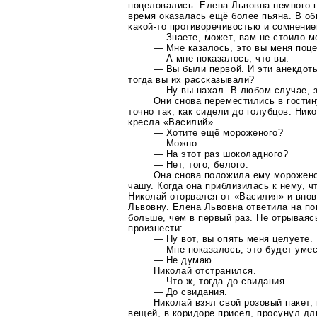
поцеловались. Елена Львовна немного п
время оказалась ещё более пьяна. В о
какой-то
противоречивостью и сомнение
— Знаете, может, вам не стоило м
— Мне казалось, это вы меня поц
— А мне показалось, что вы.
— Вы были первой. И эти анекдот
тогда вы их рассказывали?
— Ну вы нахал. В любом случае, 
Они снова переместились в гостин
точно так, как сидели до голубцов. Ник
кресла «Василий».
— Хотите ещё мороженого?
— Можно.
— На этот раз шоколадного?
— Нет, того, белого.
Она снова положила ему морожен
чашу. Когда она приблизилась к нему, ч
Николай оторвался от «Василия» и вно
Львовну. Елена Львовна ответила на по
больше, чем в первый раз. Не отрываяс
произнести:
— Ну вот, вы опять меня целуете.
— Мне показалось, это будет уме
— Не думаю.
Николай отстранился.
— Что ж, тогда до свидания.
— До свидания.
Николай взял свой розовый пакет,
вещей, в коридоре присел, просунул д