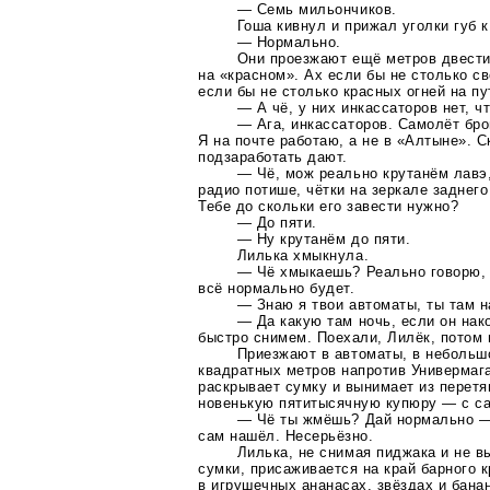
— Семь мильончиков.
Гоша кивнул и прижал уголки губ к
— Нормально.
Они проезжают ещё метров двести
на «красном». Ах если бы не столько с
если бы не столько красных огней на пу
— А чё, у них инкассаторов нет, ч
— Ага, инкассаторов. Самолёт бр
Я на почте работаю, а не в «Алтыне». С
подзаработать дают.
— Чё, мож реально крутанём лавэ
радио потише, чётки на зеркале заднег
Тебе до скольки его завести нужно?
— До пяти.
— Ну крутанём до пяти.
Лилька хмыкнула.
— Чё хмыкаешь? Реально говорю, 
всё нормально будет.
— Знаю я твои автоматы, ты там н
— Да какую там ночь, если он на
быстро снимем. Поехали, Лилёк, потом
Приезжают в автоматы, в небольш
квадратных метров напротив Универмага
раскрывает сумку и вынимает из перетя
новенькую пятитысячную купюру — с са
— Чё ты жмёшь? Дай нормально — 
сам нашёл. Несерьёзно.
Лилька, не снимая пиджака и не в
сумки, присаживается на край барного 
в игрушечных ананасах, звёздах и банан