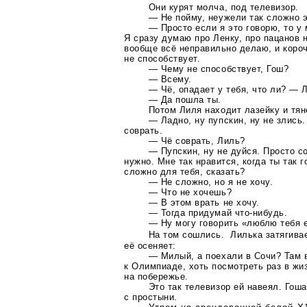
Они курят молча, под телевизор.
— Не пойму, неужели так сложно э
— Просто если я это говорю, то у
Я сразу думаю про Ленку, про пацанов н
вообще всё неправильно делаю, и короч
не способствует.
— Чему не способствует, Гош?
— Всему.
— Чё, опадает у тебя, что ли? — 
— Да пошла ты.
Потом Лиля находит лазейку и тян
— Ладно, ну пупскин, ну не злись
соврать.
— Чё соврать, Лиль?
— Пупскин, ну не дуйся. Просто со
нужно. Мне так нравится, когда ты так г
сложно для тебя, сказать?
— Не сложно, но я не хочу.
— Что не хочешь?
— В этом врать не хочу.
— Тогда придумай
что-нибудь
.
— Ну могу говорить «люблю тебя е
На том сошлись. Лилька затягива
её осеняет:
— Милый, а поехали в Сочи? Там в
к Олимпиаде, хоть посмотреть раз в жи
на побережье.
Это так телевизор ей навеял. Гош
с простыни.