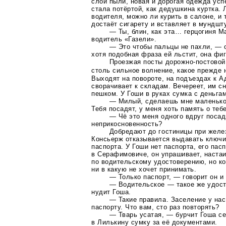
слой пыли, новая и дорогая одежда усп
стала потёртой, как дедушкина куртка.
водителя, можно ли курить в салоне, и 
достаёт сигарету и вставляет в мундшт
— Ты, блин, как эта… герцогиня М
водитель «Газели».
— Это чтобы пальцы не пахли, — 
хотя подобная фраза ей льстит, она фиг
Проезжая посты
дорожно-постовой
столь сильное волнение, какое прежде
Выходят на повороте, на подъездах к А
сворачивает к складам. Вечереет, им с
пешком. У Гоши в руках сумка с деньга
— Милый, сделаешь мне маленько
Тебя посадят, у меня хоть память о теб
— Чё это меня одного вдруг посад
неприкосновенность?
Добредают до гостиницы при желе
Консьерж отказывается выдавать ключи
паспорта. У Гоши нет паспорта, его пас
в Серафимовиче, он упрашивает, настаи
по водительскому удостоверению, но ко
ни в какую не хочет принимать.
— Только паспорт, — говорит он и 
— Водительское — такое же удост
нудит Гоша.
— Такие правила. Заселение у нас
паспорту. Что вам, сто раз повторять?
— Тварь усатая, — бурчит Гоша се
в Лилькину сумку за её документами.