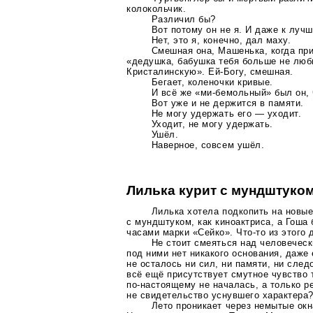
колокольчик.
Различил бы?
Вот потому он не я. И даже к лучш
Нет, это я, конечно, дал маху.
Смешная она, Машенька, когда при
«дедушка, бабушка тебя больше не люби
Кристалинскую».
Ей-Богу
, смешная.
Бегает, коленочки кривые.
И всё же
«ми-бемольный»
был он, 
Вот уже и не держится в памяти.
Не могу удержать его — уходит.
Уходит, не могу удержать.
Ушёл.
Наверное, совсем ушёл.
Лилька курит с мундштуко
Лилька хотела подкопить на новы
с мундштуком, как киноактриса, а Гоша
часами марки «Сейко».
Что-то
из этого 
Не стоит смеяться над человечес
под ними нет никакого основания, даже
не осталось ни сил, ни памяти, ни сле
всё ещё присутствует смутное чувство т
по-настоящему
не началась, а только р
не свидетельство уснувшего характера
Лето проникает через немытые окн