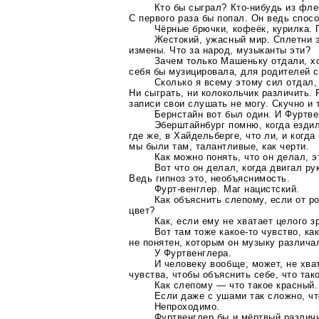
Кто бы сыграл?
Кто-нибудь
из флей
С первого раза бы попал. Он ведь спос
Чёрные брючки, кофеёк, курилка. 
Жестокий, ужасный мир. Сплетни э
измены. Что за народ, музыканты эти?
Зачем только Машеньку отдали, х
себя бы музицировала, для родителей с
Сколько я всему этому сил отдал, 
Ни сыграть, ни колокольчик различить. 
записи свои слушать не могу. Скучно и 
Бернстайн вот был один. И Фуртве
Эберштайнбург помню, когда ездил
где же, в Хайдельберге, что ли, и когд
мы были там, талантливые, как черти.
Как можно понять, что он делал, э
Вот что он делал, когда двигал ру
Ведь гипноз это, необъяснимость.
Фурт-венглер
. Маг нацистский.
Как объяснить слепому, если от р
цвет?
Как, если ему не хватает целого 
Вот там тоже
какое-то
чувство,
ка
не понятен, которым он музыку различа
У Фуртвенглера.
И человеку вообще, может, не хват
чувства, чтобы объяснить себе, что тако
Как слепому — что такое красный.
Если даже с ушами так сложно, чт
Непроходимо.
Фуртвенглер бы и мёртвый разли