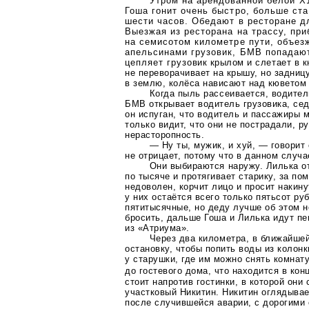
Утром на арендованной белой Х
Гоша гонит очень быстро, больше ста
шести часов. Обедают в ресторане д
Выезжая из ресторана на трассу, пр
на семисотом километре пути, объез
апельсинами грузовик, БМВ попадают
цепляет грузовик крылом и слетает в 
не переворачивает на крышу, но задниц
в землю, колёса нависают над кюветом 
Когда пыль рассеивается, водител
БМВ открывает водитель грузовика, сед
он испуган, что водитель и пассажиры м
только видит, что они не пострадали, ру
нерасторопность.
— Ну ты, мужик, и хуй, — говорит 
не отрицает, потому что в данном случа
Они выбираются наружу. Лилька о
по тысяче и протягивает старику, за по
недоволен, корчит лицо и просит накин
у них остаётся всего только пятьсот ру
пятитысячные, но деду лучше об этом н
бросить, дальше Гоша и Лилька идут пе
из «Атриума».
Через два километра, в ближайше
остановку, чтобы попить воды из колон
у старушки, где им можно снять комнат
до гостевого дома, что находится в ко
стоит напротив гостинки, в которой они
участковый Никитин. Никитин оглядывае
после случившейся аварии, с дорогими 