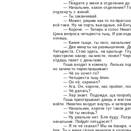
— Поедете у меня в отделение до
— Начальник, какое отделение? Г
отдохнуть с женой.
— Ты заканчивай.
— Может, решим
как-то
по-братски
всё-таки
. Ну не порть выходные,
ей-Бог
— Короче. — Теперь и голос Никит
Цена вопроса четыреста тыщ. И расход
хочешь.
— Какие тыщи, ты чего, начальник
— Две минуты на размышление. Дв
Четыреста. Стою здесь, на крыльце. Гл
пристрелю нахер, на месте, понял? Чер
отдашь пакет с деньгами.
Гоша входит в комнату. Лилька по
но
зачем-то
переспрашивает.
— Чё он
хочет-то
?
— Четыреста тыщ блин.
— Он чё, охренел?
— Ага. Он, короче, нас пробил, п
— Чё делать?
— Хер знает. Подожди, ща попроб
Гоша приоткрывает дверь и жесто
войти. Никитин входит внутрь и затворя
— Начальник, короче тут такое де
— Чё ты несёшь?
— Ну реально нет. Бля буду. Потр
начальник. Пойдёт пятьдесят?
— Я те чё сказал? Мы на базаре, ч
бля. Ты у меня сёдня вечером в клопов