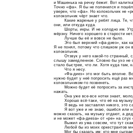
и Машенька на речку бежит. Вот калитк
Точно «фа». Я бы не поленился и пошёл
уверен, что «фа». Но колокольчик не «р
колокольчик чёрт знает что.
Какие жареные у ребят лица. Те, ч
они, или откуда куда.
Шорты, икры. И не холодно им. Утр
мёрзну. Ничего хорошего в старости нет
Лучше бы её и вовсе не было.
Это был верхний
«фа-диез»
, как к
Я не понял, потому что слишком уж он 
колокольчик.
Отзвук у него
какой-то
странный, с
слышу замедленное. Словно бы ухо не о
стало быстрее, что ли. Хотя куда там, к
Что я несу.
«Фа-диез»
это мог быть вполне. Во
нужно будет у неё попросить ещё раз м
колокольчиком-то
позвенеть.
Можно будет её попросить за инст
нажать.
Она уже
все-все
нотки знает, моло
Хорошо
всё-таки
, что её на музык
Я ведь не заставлял никого, это с
Я вот уже и не знаю, ошибся или н
можно сказать, на музыку отдают, а де
и не может
«фа-диеза»
от «ре» на слух 
Выжил из ума совсем, что тут ска
Любой бы из моих оркестрантов мн
Мог бы сказать им: кто мне сыграе