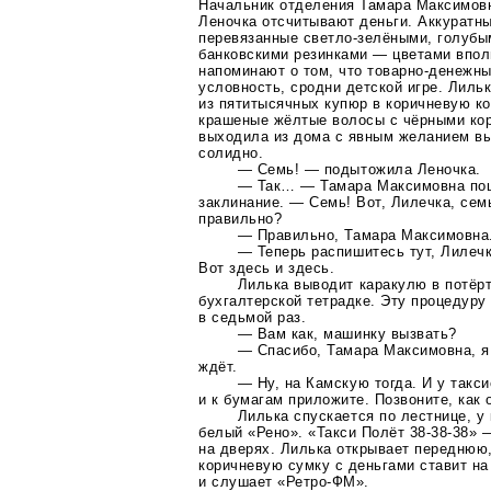
Начальник отделения Тамара Максимов
Леночка отсчитывают деньги. Аккуратны
перевязанные
светло-зелёными
, голуб
банковскими резинками — цветами впо
напоминают о том, что
товарно-денежн
условность, сродни детской игре. Лиль
из пятитысячных купюр в коричневую к
крашеные жёлтые волосы с чёрными кор
выходила из дома с явным желанием вы
солидно.
— Семь! — подытожила Леночка.
— Так… — Тамара Максимовна пош
заклинание. — Семь! Вот, Лилечка, сем
правильно?
— Правильно, Тамара Максимовна
— Теперь распишитесь тут, Лилечк
Вот здесь и здесь.
Лилька выводит каракулю в потёрт
бухгалтерской тетрадке. Эту процедуру
в седьмой раз.
— Вам как, машинку вызвать?
— Спасибо, Тамара Максимовна, я 
ждёт.
— Ну, на Камскую тогда. И у такси
и к бумагам приложите. Позвоните, как 
Лилька спускается по лестнице, у
белый «Рено». «Такси Полёт 38-38-38» —
на дверях. Лилька открывает переднюю,
коричневую сумку с деньгами ставит на
и слушает
«Ретро-ФМ»
.