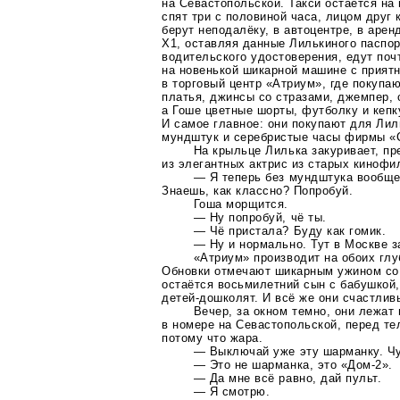
на Севастопольской. Такси остаётся на 
спят три с половиной часа, лицом друг 
берут неподалёку, в автоцентре, в аре
Х1, оставляя данные Лилькиного паспор
водительского удостоверения, едут почт
на новенькой шикарной машине с прият
в торговый центр «Атриум», где покупа
платья, джинсы со стразами, джемпер,
а Гоше цветные шорты, футболку и кеп
И самое главное: они покупают для Ли
мундштук и серебристые часы фирмы «
На крыльце Лилька закуривает, пр
из элегантных актрис из старых кинофи
— Я теперь без мундштука вообще 
Знаешь, как классно? Попробуй.
Гоша морщится.
— Ну попробуй, чё ты.
— Чё пристала? Буду как гомик.
— Ну и нормально. Тут в Москве з
«Атриум» производит на обоих глу
Обновки отмечают шикарным ужином со
остаётся восьмилетний сын с бабушкой,
детей-дошколят
. И всё же они счастлив
Вечер, за окном темно, они лежат
в номере на Севастопольской, перед те
потому что жара.
— Выключай уже эту шарманку. Ч
— Это не шарманка, это
«Дом-2»
.
— Да мне всё равно, дай пульт.
— Я смотрю.