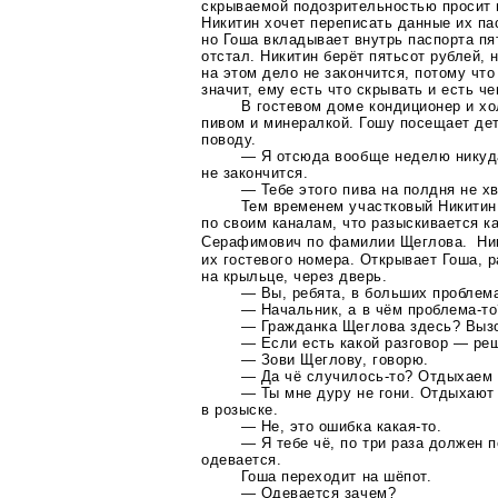
скрываемой подозрительностью просит 
Никитин хочет переписать данные их па
но Гоша вкладывает внутрь паспорта пя
отстал. Никитин берёт пятьсот рублей, 
на этом дело не закончится, потому чт
значит, ему есть что скрывать и есть че
В гостевом доме кондиционер и х
пивом и минералкой. Гошу посещает дет
поводу.
— Я отсюда вообще неделю никуда
не закончится.
— Тебе этого пива на полдня не хв
Тем временем участковый Никитин,
по своим каналам, что разыскивается к
Серафимович по фамилии Щеглова. Ник
их гостевого номера. Открывает Гоша, 
на крыльце, через дверь.
— Вы, ребята, в больших проблем
— Начальник, а в чём
проблема-то
— Гражданка Щеглова здесь? Вызо
— Если есть какой разговор — реш
— Зови Щеглову, говорю.
— Да чё
случилось-то
? Отдыхаем 
— Ты мне дуру не гони. Отдыхают
в розыске.
— Не, это ошибка
какая-то
.
— Я тебе чё, по три раза должен 
одевается.
Гоша переходит на шёпот.
— Одевается зачем?