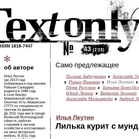
ISSN 1818-7447
43
(1'15)
Само предлежащее
об авторе
Полина Андрукович
Александр У
Илья Леутин
(до 2013 года
Роман Фишман
Илья Леутин
публиковался под именем
Пётр Разумов
Татьяна Бонч-Ос
Равшан Саледдин)
родился в 1986 году
Юрий Левинг
Виталий Лехциер
в селе Беково
Александр Мильштейн
Андрей У
Кемеровской области.
Окончил
Усть-Абаканское
СПТУ по специальности
«резчик по дереву».
До 2011 года жил в городе
Илья Леутин
Волжский Волгоградской
области, работал
Лилька курит с мун
сторожем в лесном
хозяйстве и изготавливал
на заказ авторскую
мебель. В 2011 году