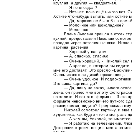
круглая, а другая — квадратная.
— Я не опоздал?
—
Нет-нет
, пока ещё никого нет. С
Хотите
что-нибудь
выпить, или хотите 
— Да, мороженое было бы в самый 
— Молочное или шоколадное?
— Молочное.
Елена Львовна прошла в отсек ст
кухней, предоставляя Николаю осмотре
попадал через потолочные окна. Икона 
картина, растения.
— Хороший у вас дом.
— А, спасибо, спасибо.
— Очень хороший, - Николай сел 
— А кресло, в котором вы сидите,
мне его доставят. Это кресло «Василий»
Очень известная дизайнерская вещь.
— Очень удобное. И подлокотники,
Это ваша картина, да?
— Да, пишу на заказ, ничего особ
жена, он принёс мне вот эту фотограф
на холсте. И вот этот формат… Я его п
формате невозможно ничего путного сде
расширяемся, видите? Предложила ему 
Николай осмотрел картину, и ещё
художника, как будто
что-то
мог разгляд
— А чем вы, Николай, занимаетес
— Я работаю на телевидении. Физи
Декорации строим, вещи с места на мес