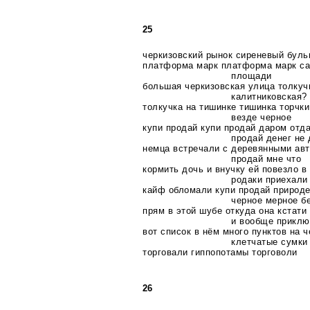
25
черкизовский рынок сиреневый бул
платформа марк платформа марк са
площади
большая черкизовская улица толкуч
калитниковская?
толкучка на тишинке тишинка торчки
везде черное
купи продай купи продай даром отда
продай денег не 
немца встречали с деревянными авт
продай мне что
кормить дочь и внучку ей повезло в
родаки приехали
кайф обломали купи продай природе
черное мерное б
прям в этой шубе откуда она кстат
и вообще приклю
вот список в нём много пунктов на 
клетчатые сумки
торговали гиппопотамы торговоли
26