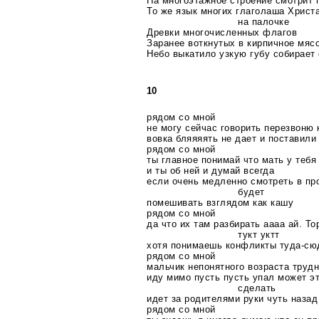
На многоэтажное строение смотрит 
То же язык многих глаголаша Христа
на палочке
Древки многочисленных флагов
Заранее воткнутых в кирпичное мяс
Небо выкатило узкую губу собирает
10
рядом со мной
не могу сейчас говорить перезвоню 
вовка бляяяять не дает и поставили
рядом со мной
ты главное понимай что мать у тебя
и ты об ней и думай всегда
если очень медленно смотреть в про
будет
помешивать взглядом как кашу
рядом со мной
да что их там разбирать аааа ай. Тор
тукт уктт
хотя понимаешь конфликты
туда-сю
рядом со мной
мальчик непонятного возраста трудн
иду мимо пусть пусть упал может эт
сделать
идет за родителями руки чуть назад
рядом со мной