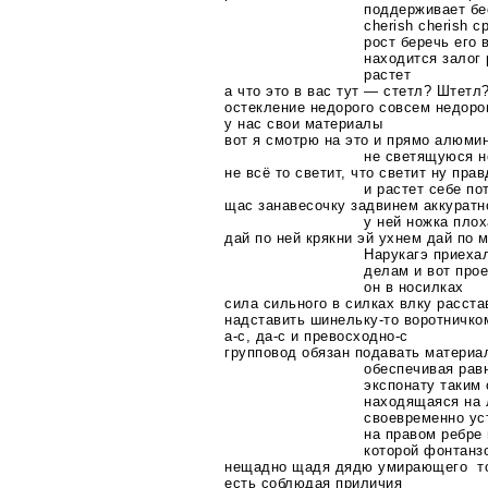
поддерживает бе
cherish cherish 
рост беречь его 
находится залог 
растет
а что это в вас тут — стетл? Штетл
остекление недорого совсем недоро
у нас свои материалы
вот я смотрю на это и прямо алюми
не светящуюся н
не всё то светит, что светит ну пр
и растет себе по
щас занавесочку задвинем аккуратно
у ней ножка плох
дай по ней крякни эй ухнем дай по 
Нарукагэ приеха
делам и вот про
он в носилках
сила сильного в силках влку расст
надставить
шинельку-то
воротничко
а-с
,
да-с
и
превосходно-с
групповод обязан подавать материа
обеспечивая рав
экспонату таким
находящаяся на 
своевременно ус
на правом ребре
которой фонтанз
нещадно щадя дядю умирающего т
есть соблюдая приличия