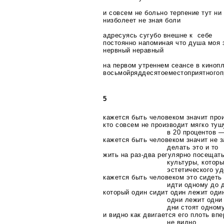
и совсем не больно терпение тут ни
низболеет не зная боли
адресуясь сугубо внешне к себе
постоянно напоминая что душа моя 
нервный неравный
на первом утреннем сеансе в киноп
восьмойряддесятоеместоприятногоп
5
кажется быть человеком значит про
кто совсем не производит мягко ту
в 20 процентов 
кажется быть человеком значит не з
делать это и то
жить на
раз-два
регулярно посещать
культуры, котор
эстетического у
кажется быть человеком это сидеть
идти одному до 
который один сидит один лежит один
одни лежит одни 
дни стоят одном
и видно как двигается его плоть впе
не видно