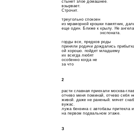
стынет злое домашнее.
взырвает.
Строчит.
треугольно спокоен
из мраморной крошки памятник, да
еще один. Ближе к крылу. Не ангела
экспоната.
горды все, предков роды
приняли родичи дождались прибытк
ой хорошо. пойдет младшему
их всегда любят
особенно когда не
за что
2
расти славная приехали
москва-гла
отчево меня поминай, отчево себя 
живой. даже не раненый. мячет сна
вужас.
лужа бензина с автобазы притекла и
на первом подвальном этаже.
З