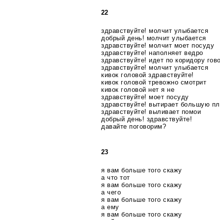
22
здравствуйте! молчит улыбается
добрый день! молчит улыбается
здравствуйте! молчит моет посуду
здравствуйте! наполняет ведро
здравствуйте! идет по коридору гов
здравствуйте! молчит улыбается
кивок головой здравствуйте!
кивок головой тревожно смотрит
кивок головой нет я не
здравствуйте! моет посуду
здравствуйте! вытирает большую пл
здравствуйте! выливает помои
добрый день! здравствуйте!
давайте поговорим?
23
я вам больше того скажу
а что тот
я вам больше того скажу
а чего
я вам больше того скажу
а ему
я вам больше того скажу