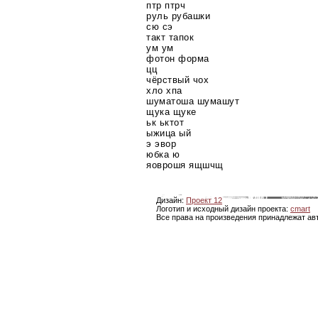
птр птрч
руль рубашки
сю сэ
такт тапок
ум ум
фотон форма
цц
чёрствый чох
хло хпа
шуматоша шумашут
щука щуке
ьк ьктот
ыжица ый
э эвор
юбка ю
яоврошя ящшчщ
Дизайн:
Проект 12
Логотип и исходный дизайн проекта:
cmart
Все права на произведения принадлежат ав