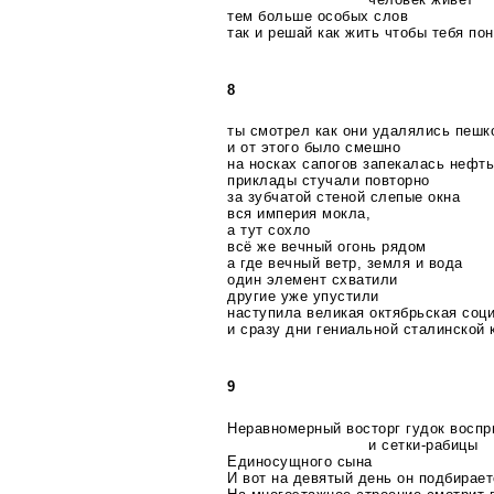
тем больше особых слов
так и решай как жить чтобы тебя по
8
ты смотрел как они удалялись пешк
и от этого было смешно
на носках сапогов запекалась нефт
приклады стучали повторно
за зубчатой стеной слепые окна
вся империя мокла,
а тут сохло
всё же вечный огонь рядом
а где вечный ветр, земля и вода
один элемент схватили
другие уже упустили
наступила великая октябрьская соц
и сразу дни гениальной сталинской 
9
Неравномерный восторг гудок воспр
и
сетки-рабицы
Единосущного сына
И вот на девятый день он подбирае