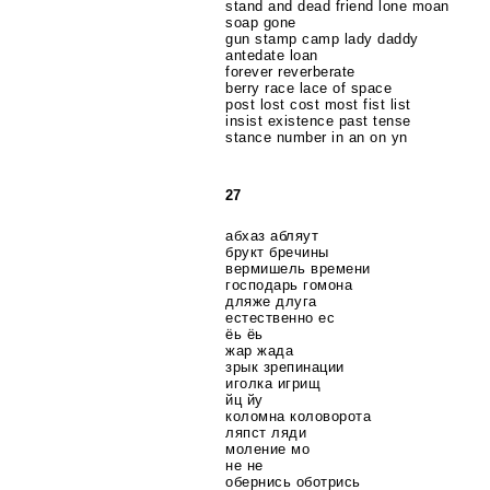
stand and dead friend lone moan
soap gone
gun stamp camp lady daddy
antedate loan
forever reverberate
berry race lace of space
post lost cost most fist list
insist existence past tense
stance number in an on yn
27
абхаз абляут
брукт бречины
вермишель времени
господарь гомона
дляже длуга
естественно ес
ёь ёь
жар жада
зрык зрепинации
иголка игрищ
йц йу
коломна коловорота
ляпст ляди
моление мо
не не
обернись оботрись