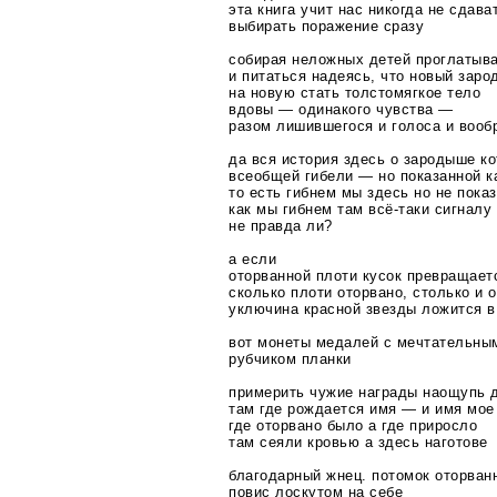
эта книга учит нас никогда не сдав
выбирать поражение сразу
собирая неложных детей проглатыва
и питаться надеясь, что новый зар
на новую стать толстомягкое тело
вдовы — одинакого чувства —
разом лишившегося и голоса и вооб
да вся история здесь о зародыше к
всеобщей гибели — но показанной к
то есть гибнем мы здесь но не пок
как мы гибнем там
всё-таки
сигналу 
не правда ли?
а если
оторванной плоти кусок превращает
сколько плоти оторвано, столько и 
уключина красной звезды ложится в
вот монеты медалей с мечтательны
рубчиком планки
примерить чужие награды наощупь д
там где рождается имя — и имя мое
где оторвано было а где приросло
там сеяли кровью а здесь наготове
благодарный жнец. потомок оторван
повис лоскутом на себе