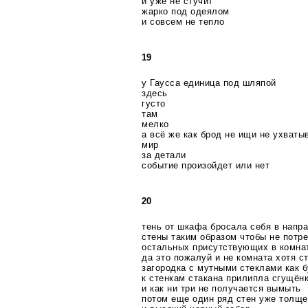
и уже не стучит
жарко под одеялом
и совсем не тепло
19
у Гаусса единица под шляпой
здесь
густо
там
мелко
а всё же как брод не ищи не ухваты
мир
за детали
событие произойдет или нет
20
тень от шкафа бросала себя в напр
стены таким образом чтобы не потр
остальных присутствующих в комна
да это пожалуй и не комната хотя с
загородка с мутными стеклами как 
к стенкам стакана прилипла сгущён
и как ни три не получается вымыть
потом еще один ряд стен уже толще