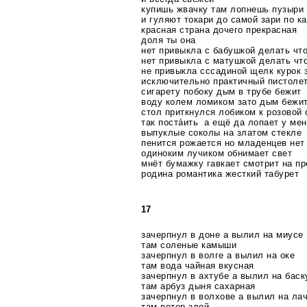
купишь жвачку там лопнешь пузыри
и гуляют токари до самой зари по к
красная страна дочего прекрасная
доля ты она
нет привыкла с бабушкой делать чт
нет привыкла с матушкой делать чт
не привыкла сссадиной щелк курок 
исключительно практичный
пистоле
сигарету побоку дым в трубе бежит
воду колем ломиком зато дым бежи
стол приткнулся лобиком к розовой 
так поста́ить а ещё да лопает у ме
выпуклые соколы на златом стекле
пенится рожается но младенцев нет
одиноким лучиком обнимает свет
мнёт бумажку гавкает смотрит на пр
родина романтика жесткий табурет
17
зачерпнул в доне а вылил на миусе
там соленые камыши
зачерпнул в волге а вылил на оке
там вода чайная вкусная
зачерпнул в ахтубе а вылил на баск
там арбуз дыня сахарная
зачерпнул в волхове а вылил на ла
там ветер злой