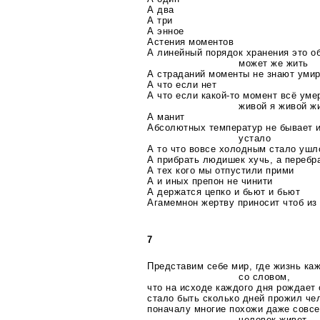
А два
А три
А энное
Астения моментов
А линейный порядок хранения это о
может же жить
А страданий моменты не знают уми
А что если нет
А что если
какой-то
момент всё умер
живой я живой ж
А манит
Абсолютных температур не бывает и
устало
А то что вовсе холодным стало ушл
А прибрать людишек хучь, а перебр
А тех кого мы отпустили прими
А и иных препон не чинити
А держатся цепко и бьют и бьют
Агамемнон жертву приносит чтоб из
7
Представим себе мир, где жизнь каж
со словом,
что на исходе каждого дня рождает
стало быть сколько дней прожил чел
поначалу многие похожи даже совс
человек живет