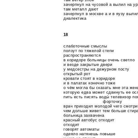
зачерпнул на чусовой а вылил на у
там металл дают
зачерпнул в москве а и в яузу выли
диалектика
18
слаботочные смыслы
ползут по тяжелой степи
распространяются
в коридоре больницы очень светло
и везде закрытые двери
у медсестры на дежурном посту
открытый рот
кровати стоят в коридоре
и в палатах конечно тоже
о чём могла бы сказать мне эта же
которую едва может сдвинуть ее о
пить есть писять воды́ телевизор п
форточку
врач приходил молодой чего смотр
чем дольше живет тем больше стир
больница захвачена
красный автобус отходит
отходит
говорят автоматы
одеяло натянешь повыше