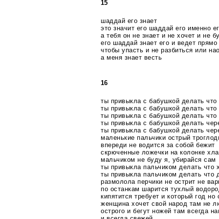
15
шаддай его знает
это значит его шаддай его именно е
а тебя он не знает и не хочет и не 
его шаддай знает его и ведет прямо
чтобы упасть и не разбиться или на
а меня знает весть
16
ты привыкла с бабушкой делать что
ты привыкла с бабушкой делать что
ты привыкла с бабушкой делать что
ты привыкла с бабушкой делать чер
ты привыкла с бабушкой делать чер
маленькие пальчики острый троглод
впереди не водится за собой бежит
скрюченные ложечки на колонке хл
мальчиком не буду я, убирайся сам
ты привыкла пальчиком делать что 
ты привыкла пальчиком делать что 
размолола перчики не острит не вар
по останкам шарится тухлый водор
кипятится требует и который год но
женщина хочет свой народ там не л
острого и бегут ножей там всегда н
и всегда свежей