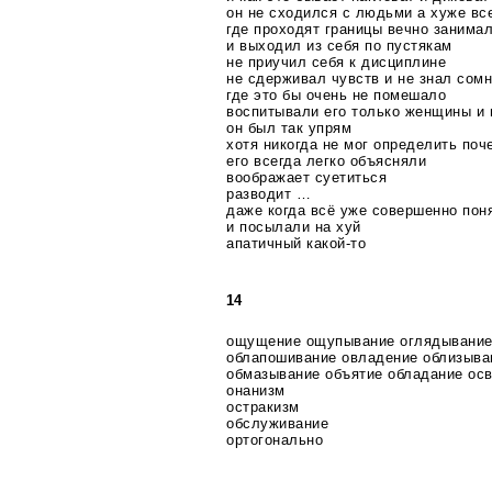
он не сходился с людьми а хуже все
где проходят границы вечно занима
и выходил из себя по пустякам
не приучил себя к дисциплине
не сдерживал чувств и не знал сом
где это бы очень не помешало
воспитывали его только женщины и
он был так упрям
хотя никогда не мог определить поч
его всегда легко объясняли
воображает суетиться
разводит …
даже когда всё уже совершенно пон
и посылали на хуй
апатичный
какой-то
14
ощущение ощупывание оглядывание
облапошивание овладение облизыва
обмазывание объятие обладание ос
онанизм
остракизм
обслуживание
ортогонально