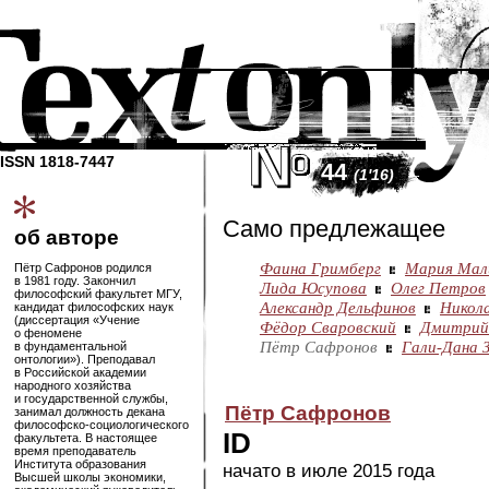
ISSN 1818-7447
44
(1'16)
Само предлежащее
об авторе
Фаина Гримберг
Мария Мал
Пётр Сафронов родился
в 1981 году. Закончил
Лида Юсупова
Олег Петров
философский факультет МГУ,
Александр Дельфинов
Никол
кандидат философских наук
(диссертация «Учение
Фёдор Сваровский
Дмитрий
о феномене
Пётр Сафронов
Гали-Дана 
в фундаментальной
онтологии»). Преподавал
в Российской академии
народного хозяйства
и государственной службы,
Пётр Сафронов
занимал должность декана
философско-социологического
ID
факультета. В настоящее
время преподаватель
Института образования
начато в июле 2015 года
Высшей школы экономики,