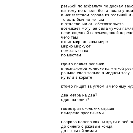
резьбой по асфальту по доскам заб
взятому не с поля боя а после у не
в неизвестном городе из гостиной и 
то есть был но не там
в отвлечении от обстоятельств
возникает могучая сила чужой памя
перетащенной перемещенной переве
чего там
стоит мир во всем мире
мирно миркуют
поместь о тех
по местам
где-то
плачет ребенок
в незнакомой коляске на мягкой рез
раньше спал только в медном тазу
ну или в корыте
кто-то
пищит за углом и чего ему ну
два метра на два?
один на один?
геометрия скольких окраин
измерена простынями
направо налево как ни крути а всё п
до синего с ржавым конца
до пыльной земли