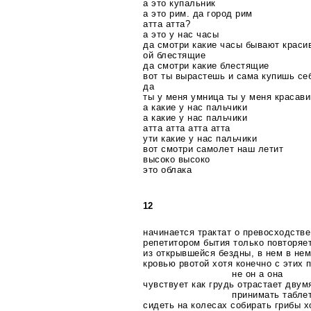
а это купальник
а это рим. да город рим
атта атта?
а это у нас часы
да смотри какие часы бывают краси
ой блестящие
да смотри какие блестящие
вот ты вырастешь и сама купишь се
да
ты у меня умница ты у меня красав
а какие у нас пальчики
а какие у нас пальчики
атта атта атта атта
ути какие у нас пальчики
вот смотри самолет наш летит
высоко высоко
это облака
12
начинается трактат о превосходстве
репетитором бытия только повторяе
из открывшейся бездны, в нем в нем
кровью рвотой хотя конечно с этих 
не он а она
чувствует как грудь отрастает дву
принимать табле
сидеть на колесах собирать грибы х