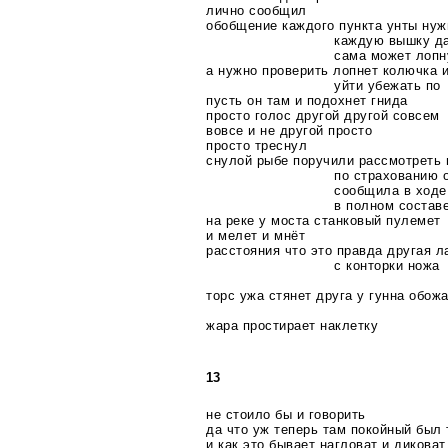
лично сообщил
обобщение каждого пункта унты нуж
каждую вышку да
сама может лопну
а нужно проверить лопнет колючка 
уйти убежать по
пусть он там и подохнет гнида
просто голос другой другой совсем
вовсе и не другой просто
просто треснул
снулой рыбе поручили рассмотреть 
по страхованию 
сообщила в ходе
в полном составе
на реке у моста станковый пулемет
и мелет и мнёт
расстояния что это правда другая л
с конторки ножа
торс ужа стянет друга у гунна обож
жара простирает наклетку
13
не стоило бы и говорить
да что уж теперь там покойный был 
и как это бывает нагловат и диковат