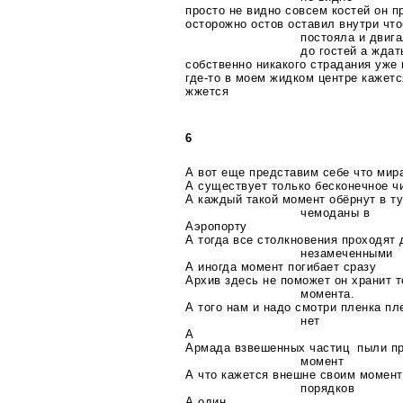
просто не видно совсем костей он п
осторожно остов оставил внутри чт
постояла и двиг
до гостей а жда
собственно никакого страдания уже 
где-то
в моем жидком центре кажетс
жжется
6
А вот еще представим себе что мир
А существует только бесконечное 
А каждый такой момент обёрнут в т
чемоданы в
Аэропорту
А тогда все столкновения проходят 
незамеченными
А иногда момент погибает сразу
Архив здесь не поможет он хранит 
момента.
А того нам и надо смотри пленка пл
нет
А
Армада взвешенных частиц пыли про
момент
А что кажется внешне своим момен
порядков
А один