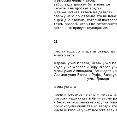
и высокий черный забор
забор ведь должен быть повыше
черное и на просвет воздух
и та же мутная взвесь на деталях
сверху небо собственно это не небо
а дно дно стакана, который поставл
таким образом чтобы не потревожит
остальных присутствующих лиц
21
гнилая вода сочилась из отверстий
живого тела
Авраам убил Исаака, Исаак убил Иак
Иуда убил Фареса и Зару, Фарес уб
Арам убил Аминадава, Аминадав уб
Салмон убил Вооза и Руфь, Вооз уб
убил Давида
и они устали
предки потомков не знали, не звали
потомки надо сказать были этому р
в бесконечной тележке насупив тов
происходили убийства но теперь это
никто никого не убьет все уже всех