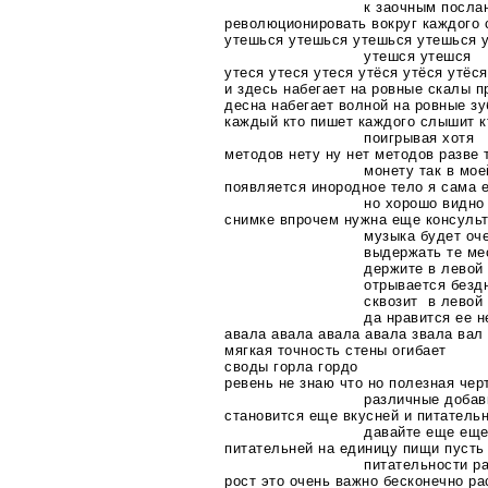
к заочным посла
революционировать вокруг каждого 
утешься утешься утешься утешься 
утешся утешся
утеся утеся утеся утёся утёся утёся
и здесь набегает на ровные скалы п
десна набегает волной на ровные з
каждый кто пишет каждого слышит к
поигрывая хотя
методов нету ну нет методов разве
монету так в мое
появляется инородное тело я сама 
но хорошо видно
снимке впрочем нужна еще консульт
музыка будет оч
выдержать те ме
держите в левой 
отрывается безд
сквозит в левой
да нравится ее 
авала авала авала авала звала вал
мягкая точность стены огибает
своды горла гордо
ревень не знаю что но полезная чер
различные добав
становится еще вкусней и питатель
давайте еще ещ
питательней на единицу пищи пусть 
питательности р
рост это очень важно бесконечно ра