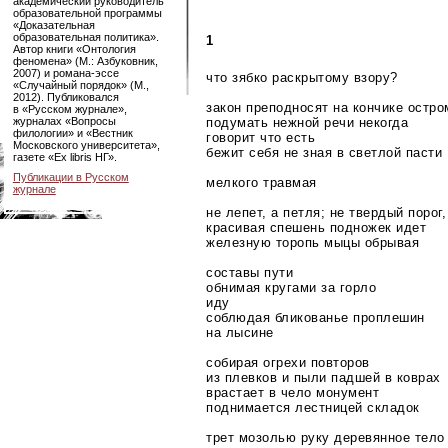
академический руководитель
образовательной программы
«Доказательная
образовательная политика».
1
Автор книги «Онтология
феномена» (М.: Азбуковник,
2007) и
романа-эссе
что зябко раскрытому взору?
«Случайный порядок» (М.,
2012). Публиковался
закон преподносят на кончике остро
в «Русском журнале»,
журналах «Вопросы
подумать нежной речи некогда
филологии» и «Вестник
говорит что есть
Московского университета»,
бежит себя не зная в светлой пасти
газете «Ex libris НГ».
Публикации в Русском
мелкого травмая
журнале
не лепет, а петля; не твердый порог,
красивая спешень подножек идет
железную торопь мыцы обрывая
составы пути
обнимая кругами за горло
иду
соблюдая бликованье проплешин
на лысине
собирая огрехи повторов
из плевков и пыли падшей в коврах
врастает в чело монумент
поднимается лестницей складок
трет мозолью руку деревянное тело