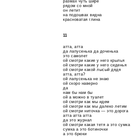
размах чуть шире
рядом со мной
он летит
на подошвах видна
красноватая глина
11
атта, атта
да лапусенька да доченька
это самолет
ой смотри какие у него крылья
ой смотри какие у него сиденья
ой смотри какой лысый дядя
атта, атта?
ой лапусенька не знаю
ой скоро наверно
да
нам бы нам бы
ой а можно в туалет
ой смотри как мы идем
ой смотри как мы далеко летим
ой смотри ниточка — это дорога
атта атта атта
да это журнал
ой смотри какая тетя а это сумка
сумка а это ботиночки
а это брюки