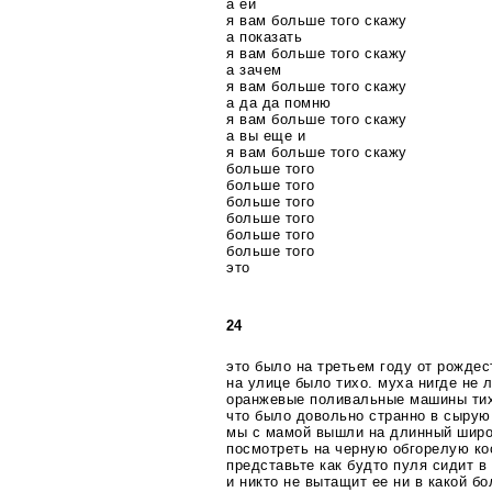
а ей
я вам больше того скажу
а показать
я вам больше того скажу
а зачем
я вам больше того скажу
а да да помню
я вам больше того скажу
а вы еще и
я вам больше того скажу
больше того
больше того
больше того
больше того
больше того
больше того
это
24
это было на третьем году от рожде
на улице было тихо. муха нигде не 
оранжевые поливальные машины тих
что было довольно странно в сырую
мы с мамой вышли на длинный широ
посмотреть на черную обгорелую ко
представьте как будто пуля сидит в
и никто не вытащит ее ни в какой бо