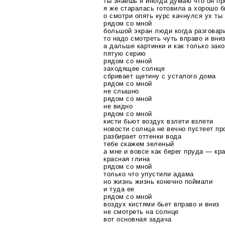
ты знаешь я иногда думаю что он пр
я же старалась готовила а хорошо 
о смотри опять курс качнулся ух ты
рядом со мной
большой экран люди когда разговар
то надо смотреть чуть вправо и вни
а дальше картинки и как только зак
пятую серию
рядом со мной
заходящее солнце
сбривает щетину с усталого дома
рядом со мной
не слышно
рядом со мной
не видно
рядом со мной
кисти бьют воздух взлети взлети
новости солнца не вечно пустеет пр
разбирает оттенки вода
тебе скажем зеленый
а мне и вовсе как берег пруда —
кр
красная глина
рядом со мной
только что упустили адама
но жизнь жизнь конечно поймали
и туда ее
рядом со мной
воздух кистями бьет вправо и вниз
не смотреть на солнце
вот основная задача