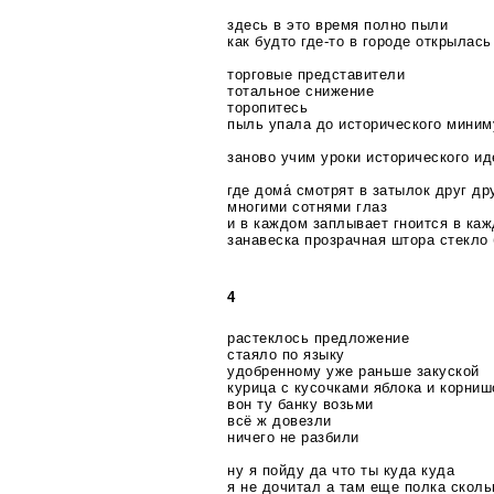
здесь в это время полно пыли
как будто
где-то
в городе открылась
торговые представители
тотальное снижение
торопитесь
пыль упала до исторического мини
заново учим уроки исторического и
где дома́ смотрят в затылок друг др
многими сотнями глаз
и в каждом заплывает гноится в ка
занавеска прозрачная штора стекло
4
растеклось предложение
стаяло по языку
удобренному уже раньше закуской
курица с кусочками яблока и корни
вон ту банку возьми
всё ж довезли
ничего не разбили
ну я пойду да что ты куда куда
я не дочитал а там еще полка сколь