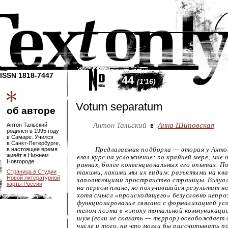
ISSN 1818-7447
44
(1'16)
Votum separatum
об авторе
Антон Тальский
Анна Шиповская
Антон Тальский
родился в 1995 году
в Самаре. Учился
в
Санкт-Петербурге
,
в настоящее время
Предлагаемая подборка — вторая у Анто
живёт в Нижнем
взял курс на усложнение: по крайней мере, мне 
Новгороде.
ранних, более конвенциональных его опытах. 
Страница в Студии
такими, какими мы их видим: разъятыми на ква
Новой литературной
заполняющими пространство страницы. Визуа
карты России
на первом плане, но получившийся результат н
хотя смысл «происходящего» безусловно непроз
функционирование связано с формализацией ус
телом поэта в «эпоху тотальной коммуникаци
шум (если не сказать — террор) освобождает с
числе и того, на что могли бы рассчитывать 