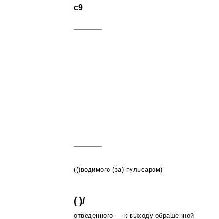
c9
________
________
(()водимого (за) пульсаром)
( )/
отведенного — к выходу обращенной