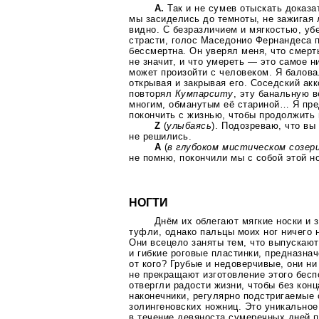
А.
Так и не сумев отыскать доказа
мы засиделись до темноты, не зажигая
видно. С безразличием и мягкостью, у
страсти, голос Маседонио Фернандеса 
бессмертна. Он уверял меня, что смерт
не значит, и что умереть — это самое н
может произойти с человеком. Я балов
открывая и закрывая его. Соседский ак
повторял
Кумпарситу
, эту банальную в
многим, обманутым её стариной… Я пр
покончить с жизнью, чтобы продолжить 
Z
(
улыбаясь
). Подозреваю, что вы
не решились.
A
(
в глубоком мистическом созер
не помню, покончили мы с собой этой н
НОГТИ
Днём их облегают мягкие носки и
туфли, однако пальцы моих ног ничего н
Они всецело заняты тем, что выпускают
и гибкие роговые пластинки, предназн
от кого? Грубые и недоверчивые, они ни
не прекращают изготовление этого бесп
отвергли радости жизни, чтобы без кон
наконечники, регулярно подстригаемые
золингеновских ножниц. Это уникальное
в течение девяноста сумеречных дней п