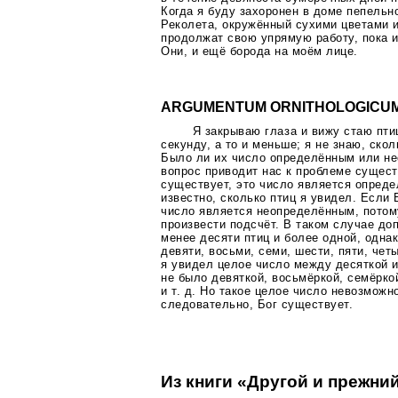
Когда я буду захоронен в доме пепельн
Реколета, окружённый сухими цветами 
продолжат свою упрямую работу, пока и
Они, и ещё борода на моём лице.
ARGUMENTUM ORNITHOLOGICU
Я закрываю глаза и вижу стаю пти
секунду, а то и меньше; я не знаю, скол
Было ли их число определённым или н
вопрос приводит нас к проблеме сущест
существует, это число является опред
известно, сколько птиц я увидел. Если 
число является неопределённым, потому
произвести подсчёт. В таком случае до
менее десяти птиц и более одной, одна
девяти, восьми, семи, шести, пяти, чет
я увидел целое число между десяткой и
не было девяткой, восьмёркой, семёркой
и т. д. Но такое целое число невозможн
следовательно, Бог существует.
Из книги «Другой и прежний