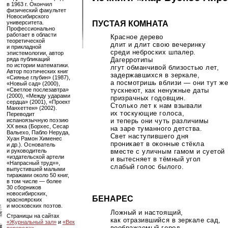
в 1963 г. Окончил
физический факультет
Новосибирского
университета.
ПУСТАЯ КОМНАТА
Профессионально
работает в области
Красное дерево
теоретической
длит и длит свою вечеринку
и прикладной
среди неброских шпалер.
эпистемологии, автор
ряда публикаций
Дагерротипы
по истории математики.
лгут обманчивой близостью лет,
Автор поэтических книг
задержавшихся в зеркале,
«Сиянье глубин» (1987),
а посмотришь вблизи — они тут ж
«Новый сад» (2000),
«Светлое послезавтра»
тускнеют, как ненужные даты
(2000), «Между ударами
призрачных годовщин.
сердца» (2001), «Проект
Столько лет к нам взывали
Манхеттен» (2002).
их тоскующие голоса,
Переводит
испаноязычную поэзию
и теперь они чуть различимы
XX века (Борхес, Сесар
на заре туманного детства.
Вальехо, Пабло Неруда,
Свет наступившего дня
Хуан Рамон Хименес
проникает в оконные стёкла
и др.). Основатель
и руководитель
вместе с уличным гамом и суетой
«издательской артели
и вытесняет в тёмный угол
«Напрасный труд»»,
слабый голос былого.
выпустившей малыми
тиражами около 50 книг,
в том числе — более
30 сборников
новосибирских,
БЕНАРЕС
красноярских
и московских поэтов.
Ложный и настоящий,
Страницы на сайтах
как отразившийся в зеркале сад,
«Журнальный зал»
и
«Век
воображаемый город,
перевода»