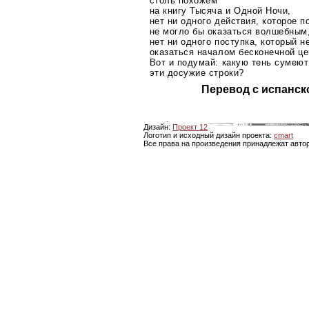
столь похожем
на книгу Тысяча и Одной Ночи,
нет ни одного действия, которое п
не могло бы оказаться волшебным
нет ни одного поступка, который н
оказаться началом бесконечной це
Вот и подумай: какую тень сумеют
эти досужие строки?
Перевод с испанск
Дизайн:
Проект 12
Логотип и исходный дизайн проекта:
cmart
Все права на произведения принадлежат авто