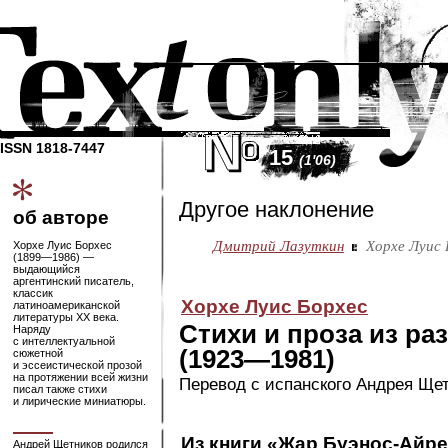
ISSN 1818-7447
15
(1'06)
Другое наклонение
об авторе
Дмитрий Лазуткин
Хорхе Луис 
Хорхе Луис Борхес
(1899—1986)
—
выдающийся
аргентинский писатель,
классик
Хорхе Луис Борхес
латиноамериканской
литературы XX века.
Стихи и проза из ра
Наряду
с интеллектуальной
(1923—1981)
сюжетной
и эссеистической прозой
на протяжении всей жизни
Перевод с испанского Андрея Ще
писал также стихи
и лирические миниатюры.
Из книги «Жар
Буэнос-Айре
Андрей Щетников родился