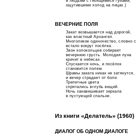
и людьми с гноящимися губами,
ощутившими холод на лицах.)
ВЕЧЕРНИЕ ПОЛЯ
Закат возвышается над дорогой,
как властный Архангел.
Многоликое одиночество, словно с
встало вокруг посёлка.
Звон колокольцев собирает
вечернюю грусть. Молодая луна
кричит в небесах.
Спускается ночь, и посёлок
становится полем.
Шрамы заката никак не затянутся,
и вечер страдает от боли.
Трепетные цвета
спрятались вглубь вещей.
Ночь занавешивает зеркала
в пустующей спальне.
Из книги «Делатель» (1960)
ДИАЛОГ ОБ ОДНОМ ДИАЛОГЕ