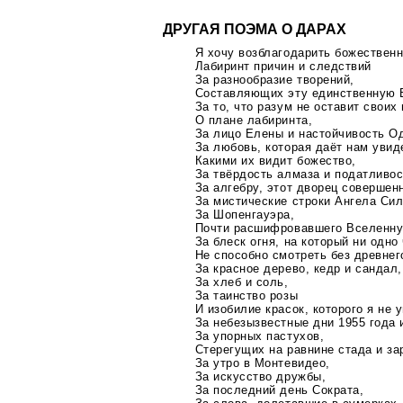
ДРУГАЯ ПОЭМА О ДАРАХ
Я хочу возблагодарить божествен
Лабиринт причин и следствий
За разнообразие творений,
Составляющих эту единственную 
За то, что разум не оставит своих
О плане лабиринта,
За лицо Елены и настойчивость О
За любовь, которая даёт нам увид
Какими их видит божество,
За твёрдость алмаза и податливос
За алгебру, этот дворец совершен
За мистические строки Ангела Сил
За Шопенгауэра,
Почти расшифровавшего Вселенну
За блеск огня, на который ни одн
Не способно смотреть без древнег
За красное дерево, кедр и сандал,
За хлеб и соль,
За таинство розы
И изобилие красок, которого я не 
За небезызвестные дни 1955 года 
За упорных пастухов,
Стерегущих на равнине стада и за
За утро в Монтевидео,
За искусство дружбы,
За последний день Сократа,