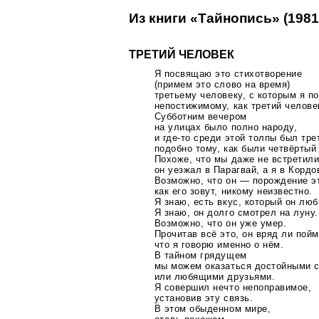
Из книги «Тайнопись» (1981
ТРЕТИЙ ЧЕЛОВЕК
Я посвящаю это стихотворение
(примем это слово на время)
третьему человеку, с которым я п
непостижимому, как третий челове
Субботним вечером
на улицах было полно народу,
и
где-то
среди этой толпы был тре
подобно тому, как были четвёртый
Похоже, что мы даже не встретили
он уезжал в Парагвай, а я в Кордо
Возможно, что он — порождение э
как его зовут, никому неизвестно.
Я знаю, есть вкус, который он люб
Я знаю, он долго смотрел на луну.
Возможно, что он уже умер.
Прочитав всё это, он вряд ли пойм
что я говорю именно о нём.
В тайном грядущем
мы можем оказаться достойными 
или любящими друзьями.
Я совершил нечто непоправимое,
установив эту связь.
В этом обыденном мире,