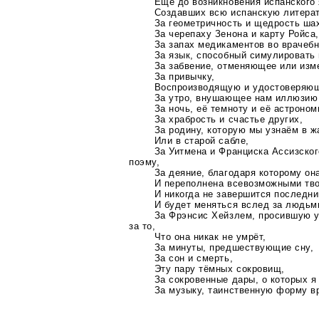
Ещё до возникновения испанского
Создавших всю испанскую литерат
За геометричность и щедрость ша
За черепаху Зенона и карту Ройса,
За запах медикаментов во врачебн
За язык, способный симулировать
За забвение, отменяющее или из
За привычку,
Воспроизводящую и удостоверяющ
За утро, внушающее нам иллюзию
За ночь, её темноту и её астроном
За храбрость и счастье других,
За родину, которую мы узнаём в 
Или в старой сабле,
За Уитмена и Франциска Ассизског
поэму,
За деяние, благодаря которому он
И переполнена всевозможными тв
И никогда не завершится последни
И будет меняться вслед за людьм
За Фрэнсис Хейзлем, просившую у
за то,
Что она никак не умрёт,
За минуты, предшествующие сну,
За сон и смерть,
Эту пару тёмных сокровищ,
За сокровенные дары, о которых я 
За музыку, таинственную форму в