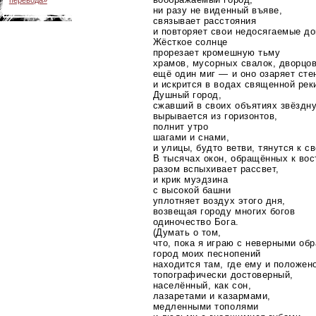
ни разу не виденный въяве,
связывает расстояния
и повторяет свои недосягаемые до
Жёсткое солнце
прорезает кромешную тьму
храмов, мусорных свалок, дворцов
ещё один миг — и оно озаряет сте
и искрится в водах священной рек
Душный город,
сжавший в своих объятиях звёздну
вырывается из горизонтов,
полнит утро
шагами и снами,
и улицы, будто ветви, тянутся к св
В тысячах окон, обращённых к вос
разом вспыхивает рассвет,
и крик муэдзина
с высокой башни
уплотняет воздух этого дня,
возвещая городу многих богов
одиночество Бога.
(Думать о том,
что, пока я играю с неверными обр
город моих песнопений
находится там, где ему и положен
топографически достоверный,
населённый, как сон,
лазаретами и казармами,
медленными тополями