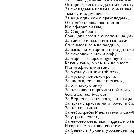
За слова, долетавшие в сумерках
От одного креста к другому кресту
За сновидение ислама, объявшее
Тысячу и одну ночь,
За ещё один сон о преисподней,
О столбе очищающего огня
И о сферах славы,
За Сведенборга,
Сообщавшегося с ангелами на ули
За тайные и незапамятные реки,
Слившиеся во мне воедино,
За язык, на котором я некогда гов
За саксонские меч и арфу,
За море — сверкающую пустыню,
Ключ к тому, о чём мы не знаем
И эпитафию викингам,
За музыку английской речи,
За музыку немецкой речи,
За золото, сияющее в стихах,
За эпическую зиму,
За название непрочитанной книги:
Gesta Dei per Francos
,
За Верлена, невинного, как птицы,
За призму кристалла и тяжесть бр
За полосы тигра,
За небоскрёбы Манхэттена и
Сан-
За утро в Техасе,
За некоего севильца, издавшего
Н
И скрывшего от нас своё имя,
За Сенеку и Лукана, уроженцев Ко