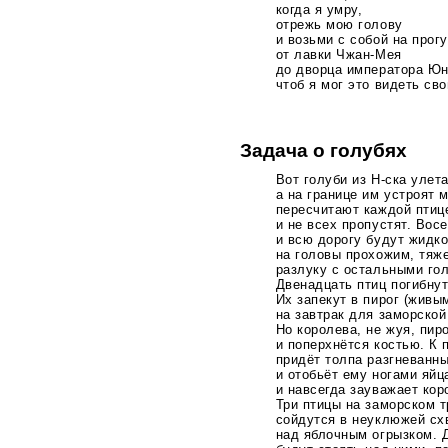
когда я умру,
отрежь мою голову
и возьми с собой на прог
от лавки
Чжан-Мея
до дворца императора Юн
чтоб я мог это видеть св
Задача о голубях
Вот голуби из
Н-ска
улета
а на границе им устроят 
пересчитают каждой птиц
и не всех пропустят. Вос
и всю дорогу будут жидко
на головы прохожим, тяж
разлуку с остальными го
Двенадцать птиц погибну
Их запекут в пирог (живы
на завтрак для заморской
Но королева, не жуя, пиро
и поперхнётся костью. К 
придёт толпа разгневанн
и отобьёт ему ногами яйц
и навсегда зауважает кор
Три птицы на заморском т
сойдутся в неуклюжей сх
над яблочным огрызком. 