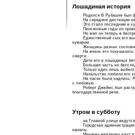
Лошадиная история
Родился В Рубашке был ф
На середине дистанции 
Это стало последним и х
Пенсионные годы он провё
Но жил он теперь в беспр
Единственный сын его вы
кумиром.
Женщины разных сословий
На жизнь его покушалис
смерти.
Дети его в лошадиных бег
Большая часть их бессле
Только один лишь выбилс
Начальство любило его з
На часах была надпись: 
с любовью.
Роберт Джеймс был растро
благодарственной речи.
Утром в субботу
на Главной улице ведутс
Городская администрация
каналы.
Машины медленно едут в 