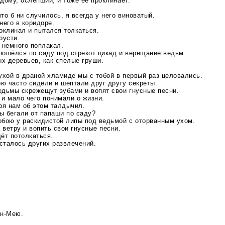
дому, ослепший, и тоже её проклинает.
то б ни случилось, я всегда у него виноватый.
него в коридоре.
оклинал и пытался толкаться.
русти.
 немного поплакал.
рошёлся по саду под стрекот цикад и верещание ведьм.
х деревьев, как спелые груши.
ухой в драной хламиде мы с тобой в первый раз целовались.
ою часто сидели и шептали друг другу секреты.
едьмы скрежещут зубами и вопят свои гнусные песни.
и мало чего понимали о жизни.
ря нам об этом талдычил.
ы бегали от папаши по саду?
обою у раскидистой липы под ведьмой с оторванным ухом.
ветру и вопить свои гнусные песни.
ёт потолкаться.
осталось других развлечений.
н-Мею
.