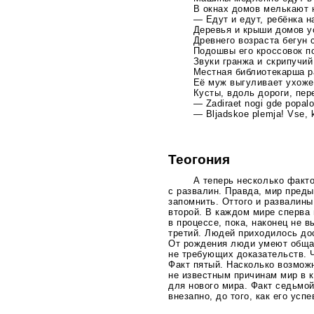
В окнах домов мелькают 
— Едут и едут, ребёнка н
Деревья и крыши домов у
Древнего возраста бегун 
Подошвы его кроссовок п
Звуки гранжа и скрипучий
Местная библиотекарша р
Её муж выгуливает ухоже
Кусты, вдоль дороги, пе
— Zadiraet nogi gde popalo,
— Bljadskoe plemja! Vse, k
Теогония
А теперь несколько факт
с развалин. Правда, мир преды
запомнить. Оттого и развалины
второй. В каждом мире сперва 
в процессе, пока, наконец не 
третий. Людей приходилось дос
От рождения люди умеют общат
не требующих доказательств. Ч
Факт пятый. Насколько возможн
не известным причинам мир в
для нового мира. Факт седьмой
внезапно, до того, как его усп