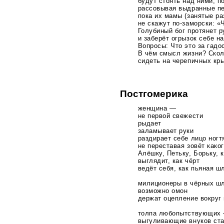
будут стоять над ними, п
рассовывая выдранные пе
пока их мамы (занятые ра
не скажут
по-заморски
: «
Голубиный бог протянет р
и заберёт огрызок себе на
Вопросы: Что это за гадо
В чём смысл жизни? Скол
сидеть на черепичных к
Постгомерика
женщина —
не первой свежести
рыдает
заламывает руки
раздирает себе лицо ногт
не переставая зовёт
каког
Алёшку, Петьку, Борьку,
к
выглядит, как чёрт
ведёт себя, как пьяная ш
милиционеры в чёрных ш
возможно омон
держат оцепление вокруг 
толпа любопытствующих
выгуливающие внуков ста