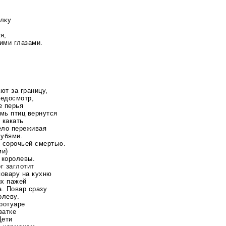
улку
я,
оими глазами.
ют за границу,
медосмотр,
е перья
емь птиц вернутся
 какать
ело переживая
лубями.
т сорочьей смертью.
ми)
 королевы.
г заглотит
повару на кухню
ых пажей
а. Повар сразу
олеву.
ротуаре
ватке
Дети