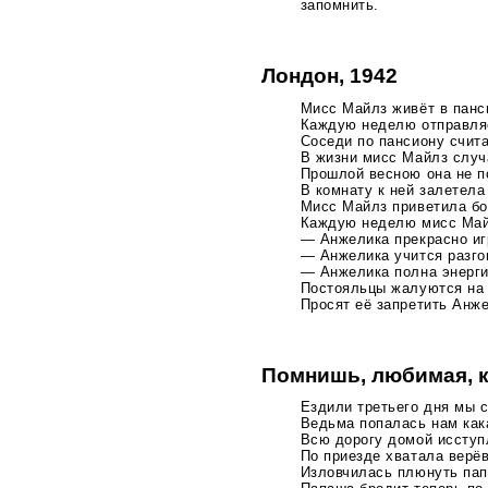
запомнить.
Лондон, 1942
Мисс Майлз живёт в панс
Каждую неделю отправля
Соседи по пансиону счита
В жизни мисс Майлз случ
Прошлой весною она не п
В комнату к ней залетел
Мисс Майлз приветила бо
Каждую неделю мисс Май
— Анжелика прекрасно иг
— Анжелика учится разг
— Анжелика полна энергии
Постояльцы жалуются на 
Просят её запретить Анж
Помнишь, любимая, к
Ездили третьего дня мы с
Ведьма попалась нам
как
Всю дорогу домой иссту
По приезде хватала верёв
Изловчилась плюнуть папа