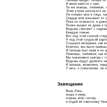
Папаша бродит теперь по 
И меня вместе с нею.
Ты же знаешь, любимая, ч
Этим утром наткнулся на 
Он плевал мне в лицо, пр
Сердце моё изнывает от г
Пока он плевался, я даже
Позже вышел из дома и п
Ведьмы свисают с садовы
Каждую помню.
Вот под этой сиплой стар
А под этой гундосой карг
Слушали вечерами, как в
Конечно, мы были наивны 
И папаша был прав и не з
Помнишь, любимая, как м
Мы поженимся завтра с т
Ведьмы будут дрожать на 
И папаша, возможно, прид
У него, к сожалению, не 
Завещание
Вань-Линь
,
когда я умру,
отрежь мою голову
и отдай её лавочнику
Чжа