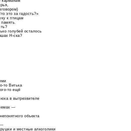
о карманам
рья,
зговором)
Что это за гадость?»
уку к птицам
 память.
сть?
ько голубей осталось
рышах
Н-ска
?
ями
о-то
Витька
ого-то
ещё
люха в вытрезвителе
лемах —
непонятного объекта
 —
рушки и местные алкоголики