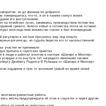
аворитом, но до финиша не добрался.
ему померещилось
что-то
, и он в панике скинул жокея.
удшим его выступлением.
л на хозяйских лугах, занимаясь производством потомства.
ерывной тревоге, боялся кобыл и потомства почти не оставил.
играл впоследствии множество скачек и был всенародным
 регулярно в экстазе бросались ему под копыта.
ь
мужья-рогоносцы
, но судьба берегла его от насильственной
ах участие не принимали.
дно пропала в сиротских приютах.
я в люди и работал агентом в конторе «Шапиро и Миллер».
а усердие и по выслуге лет наградило именными часами.
Роберту Джеймсу Родился В Рубашке от «Шапиро и Миллер»
ган подарком и тряс от волнения гривой во время своей
я
монтажно-ремонтные
работы.
 весь месяц предупреждала об этом в соцсетях и через другие
обход по одной из окрестных улиц.