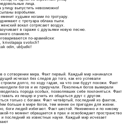
недовольные лица.
а улицу выпустить невозможно!
сыпаны воробьями.
семенит худыми ногами по тротуару.
однимают с тротуара облака пыли.
 женский вокал сотрясают воздух.
азучивает в гараже с друзьями новую песню.
нного спаниеля.
реговариваются
по-арамейски
:
 krivolapaja svoloch'!
ak odin, ubljudki!
ов о сотворении мира. Факт первый. Каждый мир начинался
дущий исчезал без следов до того, как его успевали
 строили долго, по ходу гадая, на что они будут похожи. Факт
находили богов и их приручали. Поколенья богов вымирали
выводилась порода особых, позволявших себе поклоняться. Факт
тавать из пещер и учить их общаться друг с другом.
ься только с богами. Факт четвёртый, последний из фактов,
ем больше в мире богов, тем менее он пригоден для жизни.
о, боги людей избегают. Факт шестой. Неизменно и по никому
какой-то
момент обращается в прах и освобождает пространство
 и последний из известных науке. Каждый мир исчезает
евают