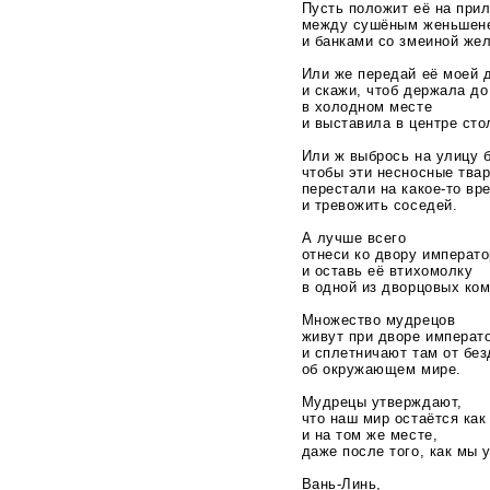
Пусть положит её на при
между сушёным женьшен
и банками со змеиной же
Или же передай её моей 
и скажи, чтоб держала до
в холодном месте
и выставила в центре сто
Или ж выбрось на улицу 
чтобы эти несносные тва
перестали на
какое-то
вре
и тревожить соседей.
А лучше всего
отнеси ко двору императ
и оставь её втихомолку
в одной из дворцовых ком
Множество мудрецов
живут при дворе императ
и сплетничают там от бе
об окружающем мире.
Мудрецы утверждают,
что наш мир остаётся как
и на том же месте,
даже после того, как мы 
Вань-Линь
,