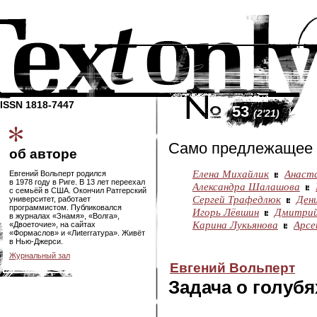
ISSN 1818-7447
53
(2'21)
Само предлежащее
об авторе
Елена Михайлик
Анаст
Евгений Вольперт родился
в 1978 году в Риге. В 13 лет переехал
Александра Шалашова
с семьёй в США. Окончил Ратгерский
Сергей Трафедлюк
Ден
университет, работает
программистом. Публиковался
Игорь Лёвшин
Дмитрий
в журналах «Знамя», «Волга»,
Карина Лукьянова
Арсе
«Двоеточие», на сайтах
«Формаслов» и «Лиterraтура». Живёт
в
Нью-Джерси
.
Журнальный зал
Евгений Вольперт
Задача о голубя