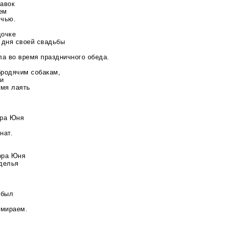
лавок
ем
лчью.
дочке
 дня своей свадьбы
ла во время праздничного обеда.
бродячим собакам,
ри
мя лаять
ора Юня
нат.
ора Юня
зделья
 был
умираем.