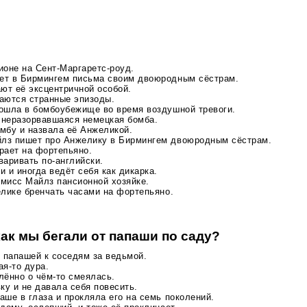
ионе на Сент-Маргаретс-роуд.
ет в Бирмингем письма своим двоюродным сёстрам.
ют её эксцентричной особой.
аются странные эпизоды.
ошла в бомбоубежище во время воздушной тревоги.
а неразорвавшаяся немецкая бомба.
мбу и назвала её Анжеликой.
лз пишет про Анжелику в Бирмингем двоюродным сёстрам.
рает на фортепьяно.
оваривать
по-английски
.
 и иногда ведёт себя как дикарка.
мисс Майлз пансионной хозяйке.
елике бренчать часами на фортепьяно.
ак мы бегали от папаши по саду?
 папашей к соседям за ведьмой.
ая-то
дура.
плённо о
чём-то
смеялась.
ку и не давала себя повесить.
ше в глаза и прокляла его на семь поколений.