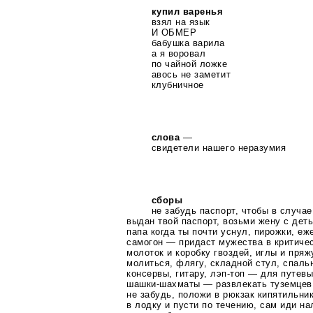
купил варенья
взял на язык
И ОБМЕР
бабушка варила
а я воровал
по чайной ложке
авось не заметит
клубничное
слова
—
свидетели нашего неразумия
сборы
не забудь паспорт, чтобы в случае
выдан твой паспорт, возьми жену с деть
папа когда ты почти уснул, пирожки, еж
самогон — придаст мужества в критичес
молоток и коробку гвоздей, иглы и пряж
молиться, флягу, складной стул, спаль
консервы, гитару,
лэп-топ
— для путевы
шашки-шахматы
— развлекать туземцев
не забудь, положи в рюкзак кипятильни
в лодку и пусти по течению, сам иди на