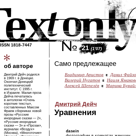
ISSN 1818-7447
21
(1'07)
Само предлежащее
об авторе
Владимир Аристов
Данил Файз
Дмитрий Дейч родился
в 1969 г. в Донецке.
Валерий Нугатов
Наиля Ямаков
Окончил Донецкий
Алексей Шепелёв
Марина Бувай
политехнический
институт. С 1995 г.
в Израиле. Малая проза
Дейча печаталась
в антологии «Очень
Дмитрий Дейч
короткие тексты»,
составленных Максом
Уравнения
Фраем сборниках новой
прозы «Русские
инородные сказки — 2»,
«Русские инородные
сказки — 3» и «Прозак»,
журналах «Воздух»
dasein
(Москва), «Многоточие»
фотографии в комнатах женщин