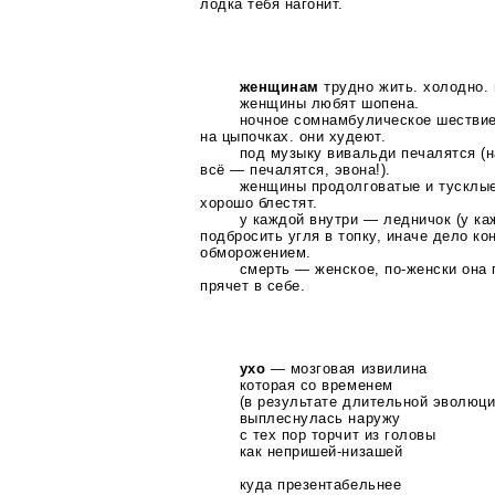
лодка тебя нагонит.
женщинам
трудно жить. холодно. 
женщины любят шопена.
ночное сомнамбулическое шествие
на цыпочках. они худеют.
под музыку вивальди печалятся (н
всё — печалятся, эвона!).
женщины продолговатые и тусклые,
хорошо блестят.
у каждой внутри — ледничок (у ка
подбросить угля в топку, иначе дело к
обморожением.
смерть — женское,
по-женски
она 
прячет в себе.
ухо
— мозговая извилина
которая со временем
(в результате длительной эволюци
выплеснулась наружу
с тех пор торчит из головы
как
непришей-низашей
куда презентабельнее