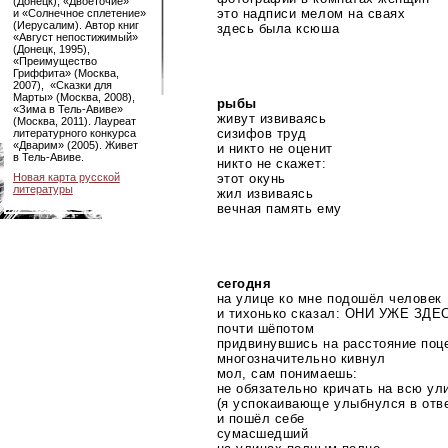
(Донецк), «Двоеточие»
это надписи мелом на сваях
и «Солнечное сплетение»
(Иерусалим). Автор книг
здесь была ксюша
«Август непостижимый»
(Донецк, 1995),
«Преимущество
Гриффита» (Москва,
2007), «Сказки для
Марты» (Москва, 2008),
рыбы
«Зима в
Тель-Авиве»
живут извиваясь
(Москва, 2011). Лауреат
сизифов труд
литературного конкурса
«Дварим» (2005). Живет
и никто не оценит
в
Тель-Авиве
.
никто не скажет:
этот окунь
Новая карта русской
литературы
жил извиваясь
вечная память ему
сегодня
на улице ко мне подошёл человек
и тихонько сказал: ОНИ УЖЕ ЗДЕ
почти шёпотом
придвинувшись на расстояние поц
многозначительно кивнул
мол, сам понимаешь:
не обязательно кричать на всю ул
(я успокаивающе улыбнулся в отве
и пошёл себе
сумасшедший