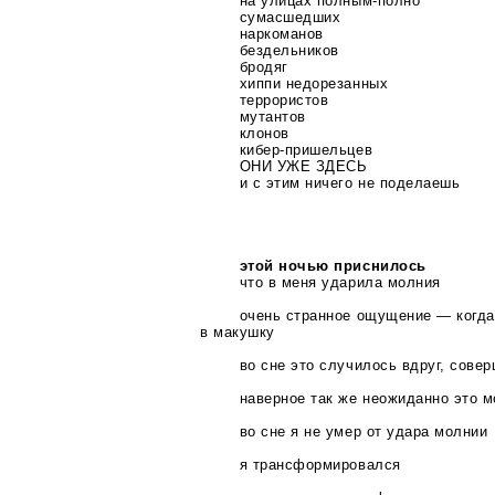
на улицах
полным-полно
сумасшедших
наркоманов
бездельников
бродяг
хиппи недорезанных
террористов
мутантов
клонов
кибер-пришельцев
ОНИ УЖЕ ЗДЕСЬ
и с этим ничего не поделаешь
этой ночью приснилось
что в меня ударила молния
очень странное ощущение — когда
в макушку
во сне это случилось вдруг, сове
наверное так же неожиданно это м
во сне я не умер от удара молнии
я трансформировался