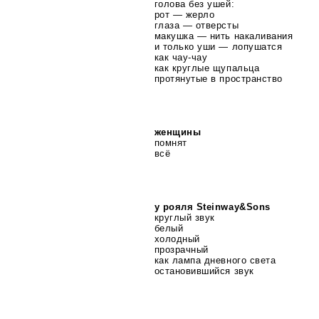
голова без ушей:
рот — жерло
глаза — отверсты
макушка — нить накаливания
и только уши — лопушатся
как
чау-чау
как круглые щупальца
протянутые в пространство
женщины
помнят
всё
у рояля Steinway&Sons
круглый звук
белый
холодный
прозрачный
как лампа дневного света
остановившийся звук