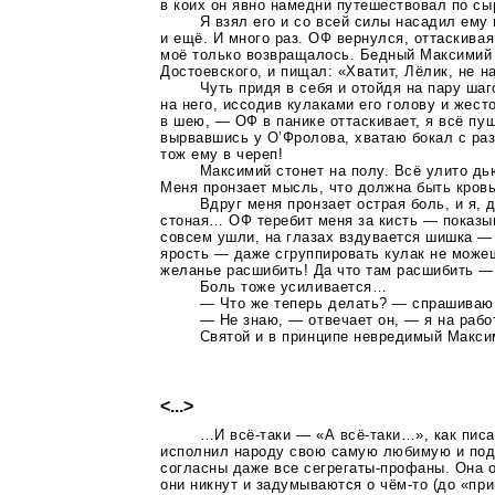
в коих он явно намедни путешествовал по сы
Я взял его и со всей силы насадил ему 
и ещё. И много раз. ОФ вернулся, оттаскивая
моё только возвращалось. Бедный Максимий
Достоевского, и пищал: «Хватит, Лёлик, не н
Чуть придя в себя и отойдя на пару шаго
на него, иссодив кулаками его голову и жест
в шею, — ОФ в панике оттаскивает, я всё пу
вырвавшись у О’Фролова, хватаю бокал с ра
тож ему в череп!
Максимий стонет на полу. Всё улито дь
Меня пронзает мысль, что должна быть кров
Вдруг меня пронзает острая боль, и я, 
стоная… ОФ теребит меня за кисть — показы
совсем ушли, на глазах вздувается шишка —
ярость — даже сгруппировать кулак не може
желанье расшибить! Да что там расшибить — 
Боль тоже усиливается…
— Что же теперь делать? — спрашиваю
— Не знаю, — отвечает он, — я на рабо
Святой и в принципе невредимый Макси
<...>
…И
всё-таки
— «А
всё-таки
…», как пис
исполнил народу свою самую любимую и под
согласны даже все
сегрегаты-профаны
. Она 
они никнут и задумываются о
чём-то
(до «при