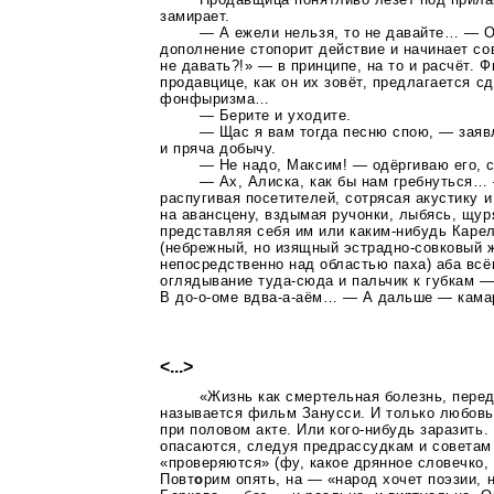
замирает.
— А ежели нельзя, то не давайте… — О
дополнение стопорит действие и начинает со
не давать?!» — в принципе, на то и расчёт.
продавцице, как он их зовёт, предлагается с
фонфыризма…
— Берите и уходите.
— Щас я вам тогда песню спою, — заявл
и пряча добычу.
— Не надо, Максим! — одёргиваю его, с
— Ах, Алиска, как бы нам гребнуться… 
распугивая посетителей, сотрясая акустику и
на авансцену, вздымая ручонки, лыбясь, щур
представляя себя им или
каким-нибудь
Карел
(небрежный, но изящный
эстрадно-совковый
ж
непосредственно над областью паха) аба всём
оглядывание
туда-сюда
и пальчик к губкам —
В до-о-оме вдва-а-аём… — А дальше — камари
<...>
«Жизнь как смертельная болезнь, пер
называется фильм Занусси. И только любовь
при половом акте. Или
кого-нибудь
заразить. 
опасаются, следуя предрассудкам и советам 
«проверяются» (фу, какое дрянное словечко,
Повт
о
рим опять, на — «народ хочет поэзии, 