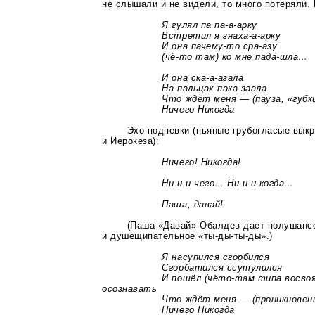
не слышали и не видели, то много потеряли. 
Я гулял па па-а-арку
Встретил я знаха-а-арку
И она
пачему-то
сра-азу
(чё-то
там) ко мне
пада-шла
…
И она ска-а-азала
На пальцах
пака-заала
Что ждёт меня — (пауза, «губки
Ничего Никогда
Эхо-подпевки
(пьяные грубогласые выкри
и Иерокеза):
Ничего! Никогда!
Ни-и-и-чего… Ни-и-и-когда…
Паша, давай!
(Паша «Давай» Обалдев дает полушанс
и душещипательное «ты-ды-ты-ды».)
Я насупился сгорбился
Сгорбатился ссутулился
И пошёл
(чёто-там
типа восвоя
осознавать
Что ждёт меня — (проникновенна
Ничего Никогда