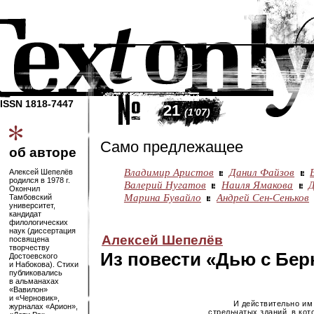
ISSN 1818-7447
21
(1'07)
Само предлежащее
об авторе
Владимир Аристов
Данил Файзов
Алексей Шепелёв
родился в 1978 г.
Валерий Нугатов
Наиля Ямакова
Окончил
Марина Бувайло
Андрей Сен-Сеньков
Тамбовский
университет,
кандидат
филологических
наук (диссертация
Алексей Шепелёв
посвящена
творчеству
Из повести «Дью с Бер
Достоевского
и Набокова). Стихи
публиковались
в альманахах
«Вавилон»
и «Черновик»,
И действительно им
журналах «Арион»,
стрельчатых зданий, в ко