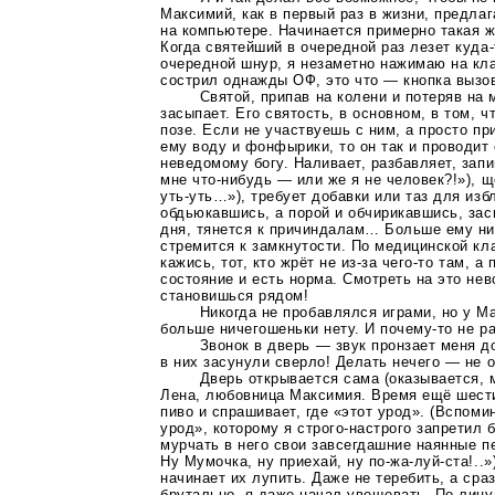
Максимий, как в первый раз в жизни, предла
на компьютере. Начинается примерно такая ж
Когда святейший в очередной раз лезет
куда-
очередной шнур, я незаметно нажимаю на кла
сострил однажды ОФ, это что — кнопка выз
Святой, припав на колени и потеряв на
засыпает. Его святость, в основном, в том, ч
позе. Если не участвуешь с ним, а просто п
ему воду и фонфырики, то он так и проводит
неведомому богу. Наливает, разбавляет, запи
мне
что-нибудь
— или же я не человек?!»), щ
уть-уть
…»), требует добавки или таз для изб
обдьюкавшись, а порой и обчирикавшись, зас
дня, тянется к причиндалам… Больше ему ни
стремится к замкнутости. По медицинской кла
кажись, тот, кто жрёт не
из-за
чего-то
там, а 
состояние и есть норма. Смотреть на это не
становишься рядом!
Никогда не пробавлялся играми, но у М
больше ничегошеньки нету. И
почему-то
не ра
Звонок в дверь — звук пронзает меня до
в них засунули сверло! Делать нечего — не
Дверь открывается сама (оказывается, м
Лена, любовница Максимия. Время ещё шести
пиво и спрашивает, где «этот урод». (Вспомин
урод», которому я
строго-настрого
запретил б
мурчать в него свои завсегдашние наянные 
Ну Мумочка, ну приехай, ну по-жа-луй-ста!..»
начинает их лупить. Даже не теребить, а сра
брутально, я даже начал увещевать. По лицу,