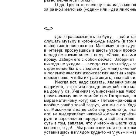
равно вернётесь потом».
О да,
Гриша-то
ввечеру свалил, а мне 
за разной мелочью («один» или «два лимонны
<...>
Долго рассказывать не буду — всё и так
слушать музыку и
кого-нибудь
видеть (в том 
пьяненького наянного св. Максимия с его ду
в четверг, проснувшись в шесть утра и прово
неладное и взмолился к нему: «Саша, возьми
прошу. Забери его с собой
сейчас.
Забери
от
никогда не уходил — всегда его
кто-нибудь
за
стремление быть с людьми (со мной) сильней
у полумифических джойсовских частиц кварк
применяешь, чтобы их растащить, тем всё сил
Иногда вот, надо сказать, явления зачи
например, в третьем заходе олимпийского м
на дому у св. Ундиния) нуминозный наш Макс
(почитаемому всем семейством Гагариных, как
маразматичному коту) как к
Петьке-крановщи
вообще пошёл такой загруз, что мы с св. Ун
св. Максимий вполне себе виртуально (и, гла
его, не выдерживает никакой «игры в серьёзн
руля и переключая передачи, и
всё-это
живо 
суть в том, запятая, что у него «на шести с
конечно, о да!.. Мы расспрашивали его о
каки
уставившись взглядом
куда-то
«вглубь» и «вд