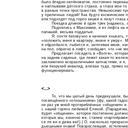
было
бледно-зелёноватое
, постоянно перека
и наплывами детского страха, а глаза мои то
в разные точки пространства. Невыносимо пр
у приличных людей! Как будто космические п
или подходят под горло кишки и лезут глаза 
Поездка длиною в один трек (надеюсь,
Поднялись к Максимию, и из лифта на 
папашей, весьма поддатые.
Я, почти беззвучно и начиная хныкать,
«положить меня в квартиру, иначе я умру». 
я обдолбался, лыбится и, затягивая меня, н
на пол, обратно в лифт, сообщает, что «не м
Предлагает посидеть в «Волге», котора
на заднее сиденье, где лежит
какая-то
железн
захламлено всеразличными запчастями, и я, в
или безрукий инвалид, влезаю туда, прямо на
функционировать.
<...>
То, что мы целый день предвкушали, б
посвящённого «отношениям» (фу, какой гадо
не раз уж мной протереблённых «общения» и 
с нашей горячо любимой Еленой. (Парадигма, 
будет «общение», которое постепенно должно
которых мы, конечно же, станем «партнёрами»
се ля ви и дежа вю!).) О, насколько прекрас
дьюшными очами! Повзрослевшая, остепенив