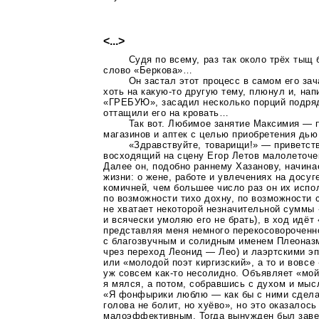
<...>
Судя по всему, раз так около трёх тыщ
слово «Беркова»…
Он застал этот процесс в самом его зач
хоть на
какую-то
другую тему, плюнул и, нап
«ГРЕБУЮ», засадил несколько порций подряд
оттащили его на кровать…
Так вот. Любимое занятие Максимия — 
магазинов и аптек с целью приобретения дь
«Здравствуйте, товарищи!» — приветст
восходящий на сцену Егор Летов малолеточек
Далее он, подобно раннему Хазанову, начина
жизни: о жене, работе и увлечениях на досуг
комичней, чем большее число раз он их испол
по возможности тихо дохну, по возможности
не хватает некоторой незначительной суммы
и всячески умоляю его не брать), в ход идёт
представляя меня немного перекосовороченн
с благозвучным и солидным именем Плеоназм
чрез переход Леонид — Лео) и лаэртскими э
или «молодой поэт киргизский», а то и вовс
уж совсем
как-то
несолидно. Объявляет «мой
я мялся, а потом, собравшись с духом и мы
«Я фонфырики люблю — как бы с ними сдела
голова не болит, но хуёво», но это оказалос
малоэффективным. Тогда вынужден был заве