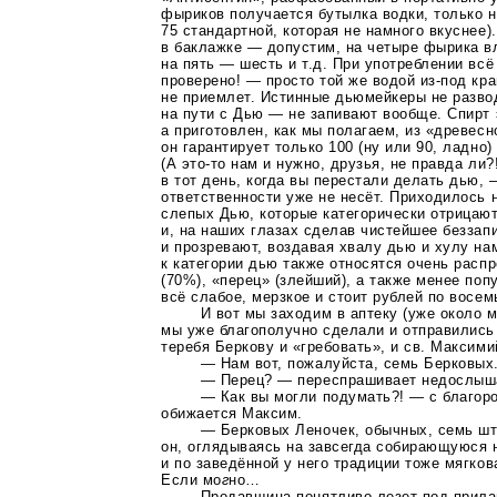
фыриков получается бутылка водки, только 
75 стандартной, которая не намного вкуснее)
в баклажке — допустим, на четыре фырика вл
на пять — шесть и т.д. При употреблении вс
проверено! — просто той же водой
из-под
кра
не приемлет. Истинные дьюмейкеры не разво
на пути с Дью — не запивают вообще. Спирт 
а приготовлен, как мы полагаем, из
«древесн
он гарантирует только 100 (ну или 90, ладно
(А
это-то
нам и нужно, друзья, не правда ли?
в тот день, когда вы перестали делать дью, 
ответственности уже не несёт. Приходилось 
слепых Дью, которые категорически отрицают
и, на наших глазах сделав чистейшее безза
и прозревают, воздавая хвалу дью и хулу на
к категории дью также относятся очень расп
(70%), «перец» (злейший), а также менее по
всё слабое, мерзкое и стоит рублей по восем
И вот мы заходим в аптеку (уже около 
мы уже благополучно сделали и отправились 
теребя Беркову и «гребовать», и св. Максими
— Нам вот, пожалуйста, семь Берковых
— Перец? — переспрашивает недослыш
— Как вы могли подумать?! — с благор
обижается Максим.
— Берковых Леночек, обычных, семь шт
он, оглядываясь на завсегда собирающуюся н
и по заведённой у него традиции тоже мягков
Если мо
г
но…
Продавщица понятливо лезет под прила