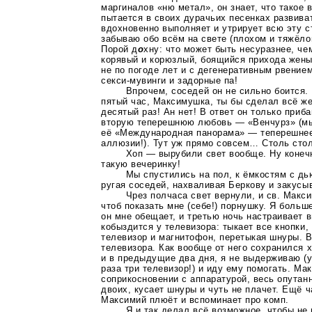
маргиналов «ню метал», он знает, что такое 
пытается в своих дурачьих песенках развива
вдохновенно выполняет и утрирует всю эту ст
забываю обо всём на свете (плохом и тяжёлом
Порой д
о
хну: что может быть несуразнее, ч
корявый и корюзлый, боящийся прихода жены
не по погоде лет и с дегенеративным рвени
секси-мувинги
и задорные па!
Впрочем, соседей он не сильно боится. 
пятый час, Максимушка, ты бы сделал всё ж
десятый раз! Ан нет! В ответ он только приб
вторую теперешнюю любовь — «Венчурз» (мы
её «Международная панорама» — теперешнее 
аллюзии!). Тут уж прямо совсем… Столь сто
Хоп — вырубили свет вообще. Ну конеч
такую вечеринку!
Мы спустились на пол, к ёмкостям с дью
ругая соседей, нахваливая Беркову и закусы
Чрез полчаса свет вернули, и св. Макс
чтоб показать мне (себе!) порнушку. Я больш
он мне обещает, и третью ночь настраивает в
кобыздится у телевизора: тыкает все кнопки,
телевизор и магнитофон, перетыкая шнуры. В
телевизора. Как вообще от него сохранился 
и в предыдущие два дня, я не выдерживаю (у
раза три телевизор!) и иду ему помогать. Ма
соприкосновении с аппаратурой, весь опутан
двоих, кусает шнуры и чуть не плачет. Ещё 
Максимий плюёт и вспоминает про комп.
Я и так делал всё возможное, чтобы не