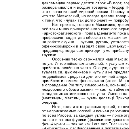
декламацию первых десяти строк «В порт, го
разворачивался и входил товарищ «Теодор Н
что я знаю из всей мировой поэзии.
Почему-т
что это Маяковский, но всегда давали товар 
к тому, что «чувак так долго знает — попроб
Вот прикинь, говорю я Максимию, довол
всё-таки
мною приобретённого красного верм
«аристократического» пойла
(деньги-то
пока м
профессию: ходят два обсоска по магазинам
на работе скучно — рутина, ругань, усталост
офени-скоморохи
и заводят свою шарманку: «
продавщиц, когда сам приходит уже прибасну
трусики!..
Особенно тесно свожжался наш Максик 
по ул.
Интернейшенал-анальной
, к услугам 
прибегать особенно часто. Она уж, судя по в
туалета св. дьюмейкера и чуть ли не предла
но дешёвые» средства для его личной андрог
приобрести помимо фонфыриков (их св. М. та
в оправдание (по типу самообмана, конечно)
нездорового образа жизни» — как то: таблет
стандартик активированного угля. Именно на 
(максимум, Максим, — рубль десять)! Прихо
очередь.
Итак, ежели кто графских кровей, то ни
от неприкасаемых бомжей и кончая работни
по всей Рассеи, за каждым углом — присмот
на все в аптеке фурики (фырики или даже с
фон-Фырики
— так же как Lars von Trier ника
«Антисептин», расфасованный в
портативно-