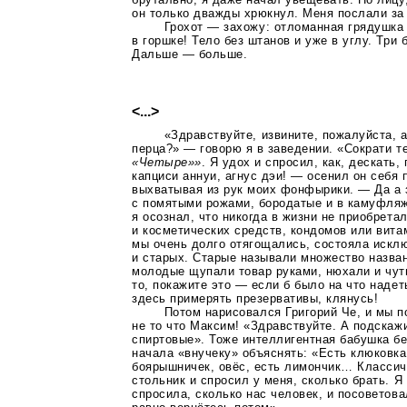
он только дважды хрюкнул. Меня послали за
Грохот — захожу: отломанная грядушка
в горшке! Тело без штанов и уже в углу. Три
Дальше — больше.
<...>
«Здравствуйте, извините, пожалуйста, 
перца?» — говорю я в заведении. «Сократи т
«Четыре»»
. Я удох и спросил, как, дескать,
капциси аннуи, агнус дэи! — осенил он себя
выхватывая из рук моих фонфырики. — Да а
с помятыми рожами, бородатые и в камуфляж
я осознал, что никогда в жизни не приобрета
и косметических средств, кондомов или витам
мы очень долго отягощались, состояла искл
и старых. Старые называли множество назва
молодые щупали товар руками, нюхали и чуть
то, покажите это — если б было на что надет
здесь примерять презервативы, клянусь!
Потом нарисовался Григорий Че, и мы 
не то что Максим! «Здравствуйте. А подскажи
спиртовые». Тоже интеллигентная бабушка б
начала «внучеку» объяснять: «Есть клюковка
боярышничек, овёс, есть лимончик… Классич
стольник и спросил у меня, сколько брать. Я
спросила, сколько нас человек, и посоветова