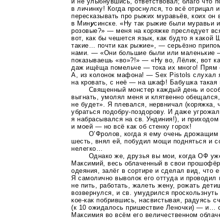
и не улыбнувшись, ответствовал; благо что п
в личинку! Когда проснулся, то всё отрицал 
пересказывать про рыжих муравьёв, коих он
в Мин
у
синске. «Ну так рыжие были муравьи и
розовые?» — меня на коряжке преследует вс
вот, как бы чешется язык, как будто я како
такие… почти как рыжие», — серьёзно припоми
нами. — «Они большие были или маленькие — 
показываешь «во»?!» — «Ну во, Лёлик, вот к
даж ищёща помельче — тока их много! Прям 
А, из колонок мафона! — Sex Pistols слухал
на кровать, с неё — на шкаф! Бабушка такая
Священный монстер каждый день и особе
выгнать, умолял меня и клятвенно обещался,
не будет». Я плевался, нервничал (коряжка, ч
убраться
подобру-поздорову
. И даже угрожал
я набрасывался на св. Ундиния!), и приходом
и моей — но всё как об стенку горох!
О’Фролов, когда я ему очень дрожащим
шесть, внял ей, побудил мощи подняться и с
нелегко…
Однако же, друзья вы мои, когда ОФ уж
Максимий, весь облаченный в свои прошофё
одеяния, залёг в сортире и сделал вид, что е
Я самолично выволок его оттуда и проводил
не пить, работать, жалеть жену, рожать дети
возвернулся, и св. умудрился проскользнуть
кое-как
побрившись, насвистывая, радуясь с
(к 10 ожидалось пришествие Леночки) — и…
Максимия во всём его величественном облаче