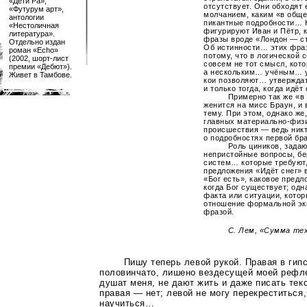
«Дети Ра»,
отсутствует. Они обходят
«Футурум арт»,
молчанием, каким «в общ
антологии
пикантные подробности… К
«Нестоличная
фигурируют Иван и Пётр, 
литература».
фразы вроде «Лондон — ст
Отдельно издан
Об истинности… этих фра
роман «Echo»
потому, что в логической 
(2002,
шорт-лист
совсем не тот смысл, кото
премии «Дебют»).
а нескольким… учёным… у
Живет в Тамбове.
кои позволяют… утверждат
и только тогда, когда идёт 
Примерно так же «в
женится на мисс Браун, и 
тему. При этом, однако же
главных
материально-физ
происшествия — ведь ник
о подробностях первой бр
Роль циников, зада
непристойные вопросы, бе
систем… которые требуют,
предложения «Идёт снег»
«Бог есть», каковое предл
когда Бог существует; одн
факта или ситуации, кото
отношение формальной эк
фразой.
С. Лем, «Сумма те
Пишу теперь левой рукой. Правая в гипс
половинчато, лишено вездесущей моей рефл
душат меня, не дают жить и даже писать текс
правая — нет; левой не могу перекреститься
научиться…