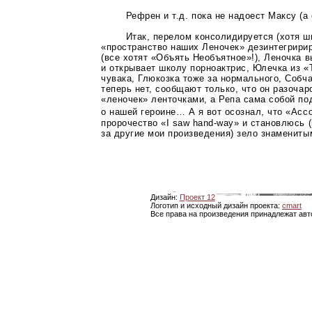
Рефрен и т.д. пока не надоест Максу (а 
Итак, перелом консолидируется (хотя 
«пространство наших Леночек» дезинтегрири
(все хотят «Объять Необъятное»!), Леночка 
и открывает школу порноактрис, Юлечка из «
чувака, Глюкозка тоже за нормального, Собч
теперь нет, сообщают только, что он разочар
«леночек» ленточками, а Репа сама собой по
о нашей героине… А я вот осознал, что «Асс
пророчество «I saw
hand-way»
и становлюсь (
за другие мои произведения) зело знаменит
Дизайн:
Проект 12
Логотип и исходный дизайн проекта:
cmart
Все права на произведения принадлежат авт