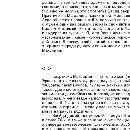
холёная, в тёмных тонов одёжке, с подведё
глазками, в шляпке, в
крупно-сетчатых
колго
Я лично не могу на это смотреть! Eating peop
Практически Магдалина наших дней, Мальви
Лена объясняет сочнейшей
белобрысо-светск
с мужем один раз решили заснять свои интим
Бахвал Максимий ржёт в голос, а я за это бь
и выдирая из рук дью. Я,
я-то
(вот в чём наша
«встряхивание», какое «коммерческое порно»
дайте мне Леночку, ревёт святой, катаясь по 
я, срывая с груди рубаху и пинча мешающего
Максимия.
<...>
Квартирка Максимия — не то что моя (п
Эрнесто в красном углу, раскладушка, старый
табурета, пакет мусора, пыль) — элитный до
такое. Даже килограммовые плитки шоколаду
занимается дьюмейкингом и разводит повсю
шоколада, у него везде на полу расставлены 
он ни озяб, было что, когда «очнёшься на дру
стабильно стрёмно — жена ушла, но может в
могут нагрянуть родители.
Взойдя домой, понтифик Максимус обла
в стиле
70-х
, а также в явно женские штанц
а спереди вельветоновые
грязно-белые
. Вру
и мы начинаем дэнс. Максим знать не знает,