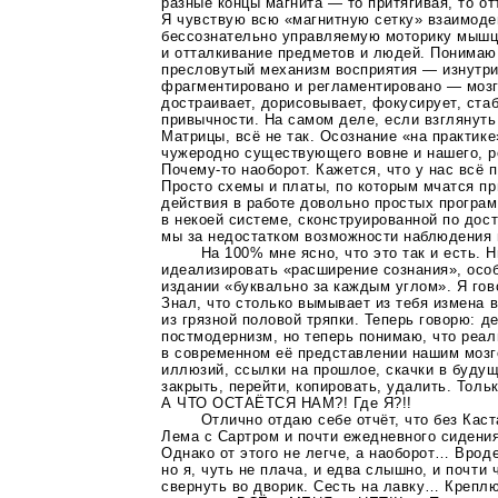
разные концы магнита — то притягивая, то о
Я чувствую всю «магнитную сетку» взаимоде
бессознательно управляемую моторику мышц
и отталкивание предметов и людей. Понимаю,
пресловутый механизм восприятия — изнутри
фрагментировано и регламентировано — мозг
достраивает, дорисовывает, фокусирует, ста
привычности. На самом деле, если взглянуть 
Матрицы, всё не так. Осознание «на практике
чужеродно существующего вовне и нашего, ро
Почему-то
наоборот. Кажется, что у нас всё 
Просто схемы и платы, по которым мчатся 
действия в работе довольно простых програ
в некоей системе, сконструированной по дос
мы за недостатком возможности наблюдения 
На 100% мне ясно, что это так и есть. 
идеализировать «расширение сознания», осо
издании «буквально за каждым углом». Я гов
Знал, что столько вымывает из тебя измена 
из грязной половой тряпки. Теперь говорю: д
постмодернизм, но теперь понимаю, что реал
в современном её представлении нашим мозго
иллюзий, ссылки на прошлое, скачки в будущ
закрыть, перейти, копировать, удалить. Толь
А ЧТО ОСТАЁТСЯ НАМ?! Где Я?!!
Отлично отдаю себе отчёт, что без Каст
Лема с Сартром и почти ежедневного сидения
Однако от этого не легче, а наоборот… Вроде
но я, чуть не плача, и едва слышно, и почти
свернуть во дворик. Сесть на лавку… Креплю