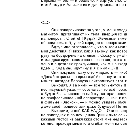
Беркова — без — и реально, и виртуально. О
и мой амур и Альтаир из и для демоса, а не
<...>
Они поворачивают за угол, у меня уходи
магнитом, притягивают их тела, инерция их д
на поворот… Стойте!!! Куда?! Железная тяжё
её придержать!), узкий коридор с поворотами (
Вдруг мне отрезвилось, что мысли мои 
мои действия! Я вижу, как я захожу, как пов
руку на бордюрчик на стенке… Схожу с ума! 
и мандражируя, кромешно осознавая, что эт
ясно и в деталях прокручиваю, как мы выход
идём… Куда
они
идут (ну и я с ними…)!!!
Они покупают
какую-то
жидкость — якоб
«Давай шприцы — герыч ждёт!» — шутит
кто-
может, антидот Берроуза нейтрализует этот
Выходят, я за ними — всё точь-в-точь!!
неописуемый ужас — осознать, что всё проис
а будто бы записано на плёнку, которая прои
на профессиональной аппаратуре — как, к п
в фильме «Звонок», — и можно увидеть обоч
даже своё прошлое или даже будущее! Не м
Выходим, и всё КАК НАДО… Они совещаю
на присядках и по наущению Гриши пытаюсь 
каждый глоток из баклажки стоит мне недетс
ко мне, проходя мимо или огибая меня на сво