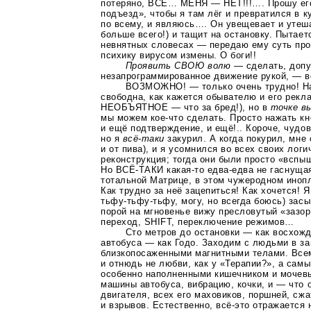
потеряно, ВСЁ… МЕНЯ — НЕТ!!!…. Прошу его
подъезд», чтобы я там лёг и превратился в к
по всему, и являюсь…. Он увещевает и утеша
больше всего!) и тащит на остановку. Пытает
невнятных словесах — передаю ему суть про
психику вирусом измены. О боги!!
Проявить СВОЮ волю
— сделать, доп
незапрограммированное движение рукой, — в
ВОЗМОЖНО! — только очень трудно! Н
свободна, как кажется обывателю и его ре
НЕОБЪЯТНОЕ — что за бред!), но в
точке в
мы можем
кое-что
сделать. Просто нажать кн
и ещё подтверждение, и ещё!.. Короче, чудо
но я
всё-таки
закурил. А когда покурил, мне
и от пива), и я усомнился во всех своих лог
реконструкция; тогда они были просто «вспы
Но
ВСЁ-ТАКИ
какая-то
едва-едва
не гаснущая
тотальной Матрице, в этом чужеродном
иноп
Как трудно за неё зацепиться! Как хочется! Я 
тьфу-тьфу-тьфу, могу, но всегда боюсь) засы
порой на мгновенье вижу пресловутый «зазор
переход, SHIFT, переключение режимов…
Сто метров до остановки — как восхожд
автобуса — как Годо. Заходим с людьми в за
близкопосаженными магнитными телами. Все
и отнюдь не любви, как у «Терапии?», а сам
особенно наполненными кишечником и мочев
машины автобуса, вибрацию, кочки, и — что
двигателя, всех его маховиков, поршней, сж
и взрывов. Естественно,
всё-это
отражается н