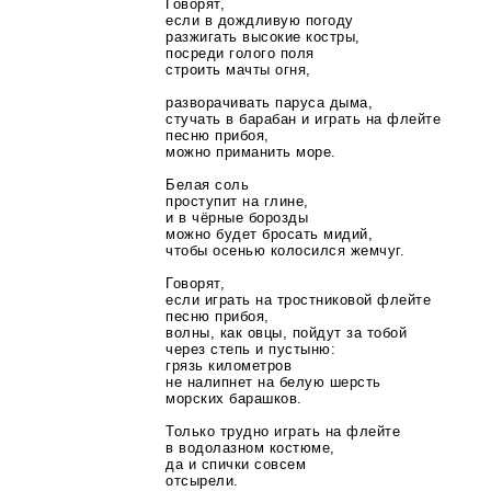
Говорят,
если в дождливую погоду
разжигать высокие костры,
посреди голого поля
строить мачты огня,
разворачивать паруса дыма,
стучать в барабан и играть на флейте
песню прибоя,
можно приманить море.
Белая соль
проступит на глине,
и в чёрные борозды
можно будет бросать мидий,
чтобы осенью колосился жемчуг.
Говорят,
если играть на тростниковой флейте
песню прибоя,
волны, как овцы, пойдут за тобой
через степь и пустыню:
грязь километров
не налипнет на белую шерсть
морских барашков.
Только трудно играть на флейте
в водолазном костюме,
да и спички совсем
отсырели.