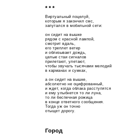
* * *
Виртуальный поцелуй,
которым я закончил смс,
запутался в мобильной сети:
он сидит на вышке
рядом с красной лампой,
смотрит вдаль,
его треплет ветер
и облизывает дождь,
целые стаи сигналов
прилетают, улетают,
чтобы звучать тысячами мелодий
в карманах и сумках,
а он сидит на вышке,
абсолютно не оцифрованный,
и ждет, когда облака расступятся
и ему улыбнется то ли луна,
то ли беспечная рожица
в конце ответного сообщения.
Тогда уж он точно
отыщет дорогу.
Город