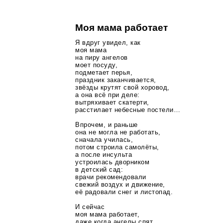
Моя мама работает
Я вдруг увидел, как
моя мама
на пиру ангелов
моет посуду,
подметает перья,
праздник заканчивается,
звёзды крутят свой хоровод,
а она всё при деле:
вытряхивает скатерти,
расстилает небесные постели…
Впрочем, и раньше
она не могла не работать,
сначала училась,
потом строила самолёты,
а после инсульта
устроилась дворником
в детский сад:
врачи рекомендовали
свежий воздух и движение,
её радовали снег и листопад.
И сейчас
моя мама работает,
даже когда ангелы спят.