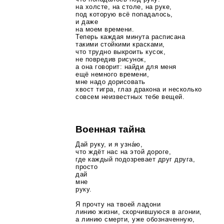
на холсте, на столе, на руке,
под которую всё попадалось,
и даже
на моем времени.
Теперь каждая минута расписана
такими стойкими красками,
что трудно выкроить кусок,
не повредив рисунок,
а она говорит: найди для меня
ещё немного времени,
мне надо дорисовать
хвост тигра, глаз дракона и несколько
совсем неизвестных тебе вещей.
Военная тайна
Дай руку, и я узнáю,
что ждёт нас на этой дороге,
где каждый подозревает друг друга,
просто
дай
мне
руку.
Я прочту на твоей ладони
линию жизни, скорчившуюся в агонии,
а линию смерти, уже обозначенную,