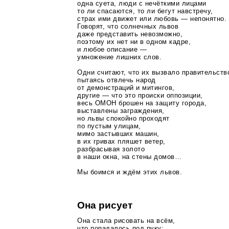
одна суета, люди с нечёткими лицами
то ли спасаются, то ли бегут навстречу,
страх ими движет или любовь — непонятно.
Говорят, что солнечных львов
даже представить невозможно,
поэтому их нет ни в одном кадре,
и любое описание —
умножение лишних слов.
Одни считают, что их вызвало правительств
пытаясь отвлечь народ
от демонстраций и митингов,
другие — что это происки оппозиции,
весь ОМОН брошен на защиту города,
выставлены заграждения,
но львы спокойно проходят
по пустым улицам,
мимо застывших машин,
в их гривах пляшет ветер,
разбрасывая золото
в наши окна, на стены домов…
Мы боимся и ждём этих львов.
Она рисует
Она стала рисовать на всём,
что попадалось под руку: