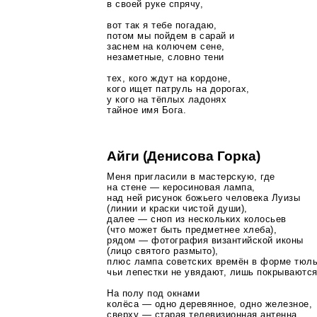
в своей руке спрячу,
вот так я тебе погадаю,
потом мы пойдем в сарай и
заснем на колючем сене,
незаметные, словно тени
тех, кого ждут на кордоне,
кого ищет патруль на дорогах,
у кого на тёплых ладонях
тайное имя Бога.
Айги (Денисова Горка)
Меня пригласили в мастерскую, где
на стене — керосиновая лампа,
над ней рисунок божьего человека Луизы
(линии и краски чистой души),
далее — сноп из нескольких колосьев
(что может быть предметнее хлеба),
рядом — фотография византийской иконы
(лицо святого размыто),
плюс лампа советских времён в форме тюль
чьи лепестки не увядают, лишь покрываютс
На полу под окнами
колёса — одно деревянное, одно железное,
сверху — старая телевизионная антенна