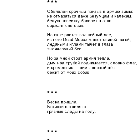
* * *
Объявлен срочный призыв в армию зимы:
не отмазаться даже безумцам и калекам,
белую повестку бросает в окно
сержант снеговик.
На окне растет волшебный лес,
из него Dead Мороз машет свиной ногой,
ледяными иглами тычет в глаза
тысячерукий бес.
Но за мной стоит армия тепла,
дым над трубой поднимается, словно флаг,
и кромешник — зимы верный пёс
бежит от моих собак.
* * *
Весна пришла.
Ботинки оставляют
грязные следы на полу.
* * *