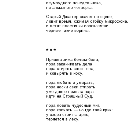
изумрудного понедельника,
ни алмазного четверга.
Старый Джаггер скачет по сцене,
ловит время, сжимая стойку микрофона,
и летят
пластинки-сорокапятки
—
чёрные такие ворñны.
* * *
Пришла зима
белым-бела
,
пора заканчивать дела,
пора стирать свои тела,
и ковырять в носу,
пора любить и умирать,
пора носки свои стирать,
уже давно пришла пора
идти на Страшный Суд,
пора ловить чудесный миг,
пора кричать — но где твой крик:
у озера стоит старик,
теряется в лесу.