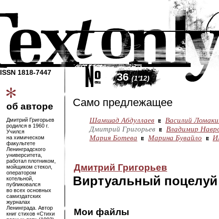
ISSN 1818-7447
36
(1'12)
Само предлежащее
об авторе
Шамшад Абдуллаев
Василий Ломаки
Дмитрий Григорьев
родился в 1960 г.
Дмитрий Григорьев
Владимир Навр
Учился
Мария Ботева
Марина Бувайло
И
на химическом
факультете
Ленинградского
университета,
работал плотником,
Дмитрий Григорьев
мойщиком стекол,
оператором
Виртуальный поцелуй
котельной,
публиковался
во всех основных
самиздатских
журналах
Ленинграда. Автор
Мои файлы
книг стихов «Стихи