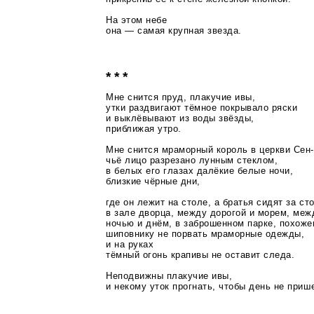
На этом небе
она — самая крупная звезда.
* * *
Мне снится пруд, плакучие ивы,
утки раздвигают тёмное покрывало ряски
и выклёвывают из воды звёзды,
приближая утро.
Мне снится мраморный король в церкви
Сен
чьё лицо разрезано лунным стеклом,
в белых его глазах далёкие белые ночи,
близкие чёрные дни,
где он лежит на столе, а братья сидят за ст
в зале дворца, между дорогой и морем, меж
ночью и днём, в заброшенном парке, похоже
шиповнику не порвать мраморные одежды,
и на руках
тёмный огонь крапивы не оставит следа.
Неподвижны плакучие ивы,
и некому уток прогнать, чтобы день не приш