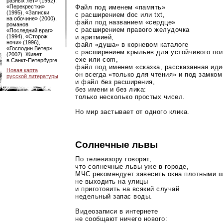
разных лет» (1992),
Файл под именем «память»
«Перекрестки»
(1995), «Записки
с расширением doc или txt,
на обочине» (2000),
файл под названием «сердце»
романов
с расширением правого желудочка
«Последний враг»
и аритмией,
(1994), «Сторож
ночи» (1996),
файл «душа» в корневом каталоге
«Господин Ветер»
с расширением крыльев для устойчивого по
(2002). Живет
exe или com,
в
Санкт-Петербурге
.
файл под именем «сказка, рассказанная ид
Новая карта
он всегда «только для чтения» и под замком
русской литературы
и файл без расширения,
без имени и без лика:
только несколько простых чисел.
Но мир застывает от одного клика.
Солнечные львы
По телевизору говорят,
что солнечные львы уже в городе,
МЧС рекомендует завесить окна плотными 
не выходить на улицы
и приготовить на всякий случай
недельный запас воды.
Видеозаписи в интернете
не сообщают ничего нового: