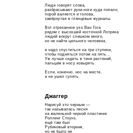
Люди говорят слова,
разбрасывают
руки-ноги
куда попало,
порой валяется и голова,
завёрнутая в глянцевые журналы.
Вот отрезанное ухо Ван Гога
рядом с высохшей косточкой Лотрека:
людей вокруг слишком много,
но не найти цельного человека,
и надо спуститься на три ступени,
чтобы подняться потом на пять…
Уж лучше сидеть в тени растений,
пальцем в носу ковырять.
Если, конечно, нос на месте,
а не ушел гулять.
Джаггер
Нарисуй это черным —
так называлась песня
на маленькой черной пластинке
Роллинг Стоунз,
ещё там был
Рубиновый вторник,
но не было ни