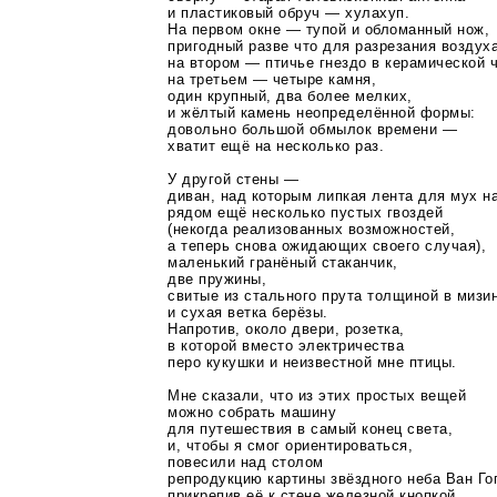
и пластиковый обруч — хулахуп.
На первом окне — тупой и обломанный нож,
пригодный разве что для разрезания воздуха
на втором — птичье гнездо в керамической 
на третьем — четыре камня,
один крупный, два более мелких,
и жёлтый камень неопределённой формы:
довольно большой обмылок времени —
хватит ещё на несколько раз.
У другой стены —
диван, над которым липкая лента для мух на
рядом ещё несколько пустых гвоздей
(некогда реализованных возможностей,
а теперь снова ожидающих своего случая),
маленький гранёный стаканчик,
две пружины,
свитые из стального прута толщиной в мизи
и сухая ветка берёзы.
Напротив, около двери, розетка,
в которой вместо электричества
перо кукушки и неизвестной мне птицы.
Мне сказали, что из этих простых вещей
можно собрать машину
для путешествия в самый конец света,
и, чтобы я смог ориентироваться,
повесили над столом
репродукцию картины звёздного неба Ван Го
прикрепив её к стене железной кнопкой.