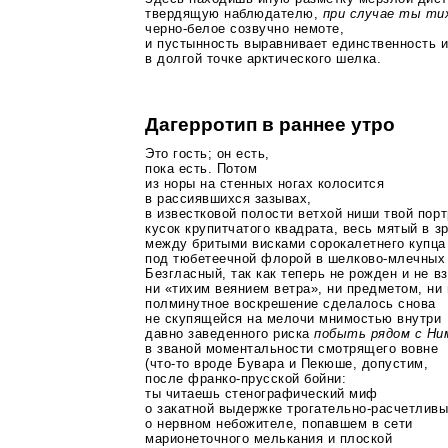
твердящую наблюдателю,
при случае ты ти
черно-белое
созвучно немоте,
и пустынность выравнивает единственность и
в долгой точке арктического шелка.
Дагерротип в раннее утро
Это гость; он есть,
пока есть. Потом
из норы на стенных ногах колосится
в рассиявшихся зазывах,
в известковой полости ветхой ниши твой порт
кусок крупитчатого квадрата, весь мятый в з
между бритыми висками сорокалетнего купца
под тюбетеечной флорой в
шелково-млечных
Безгласный, так как теперь не рожден и не в
ни «тихим веянием ветра», ни предметом, н
полминутное воскрешение сделалось снова
не скупящейся на мелочи мнимостью внутри
давно заведенного риска
побыть рядом с Ни
в званой моментальности смотрящего вовне
(что-то
вроде Бувара и Пекюше, допустим,
после
франко-прусской
бойни:
ты читаешь стенографический миф
о закатной выдержке
трогательно-расчетлив
о нервном небожителе, попавшем в сети
марионеточного мелькания и плоской