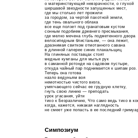
о материнствующей невзрачности, о глухой
шершавой звездности запущенных мест,
где мы столько лет прожили
за городом, за чертой пахотной земли,
где тень овального облака
все еще ползет под гранатовым кустом
сонным подобием древнего пресмыкания,
где мелко мечена глубь подметенного двора
велосипедным блистаньем, — она лежит,
дразнимая свитком отмотанного савана
в длинной галерее синих плакальщиц.
На глиняных поставцах стоят
медные кумганы для мытья рук
в саманной ротонде на садовом пустыре,
откуда чайный пар поднимается к шипам роз.
Теперь она готова
назло ведуньям воя
немотностью чистого визга,
умягчающего сейчас ее грудную клетку,
гнуть свою линию — преподать
урок угасания, уйти
тихо к Безразличию, Что само ведь тихо в ко
когда, кажется, никакая наглядность
не смеет уже попасть в ее последний гримуа
Симпозиум