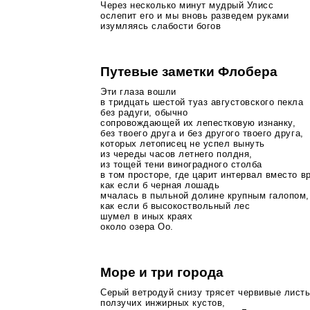
Через несколько минут мудрый Улисс
ослепит его и мы вновь разведем руками
изумляясь слабости богов
Путевые заметки Флобера
Эти глаза вошли
в тридцать шестой туаз августовского пекла
без радуги, обычно
сопровождающей их лепестковую изнанку,
без твоего друга и без другого твоего друга,
которых летописец не успел вынуть
из череды часов летнего полдня,
из тощей тени виноградного столба
в том просторе, где царит интервал вместо в
как если б черная лошадь
мчалась в пыльной долине крупным галопом,
как если б высокоствольный лес
шумел в иных краях
около озера Оо.
Море и три города
Серый ветродуй снизу трясет червивые лист
ползучих инжирных кустов,