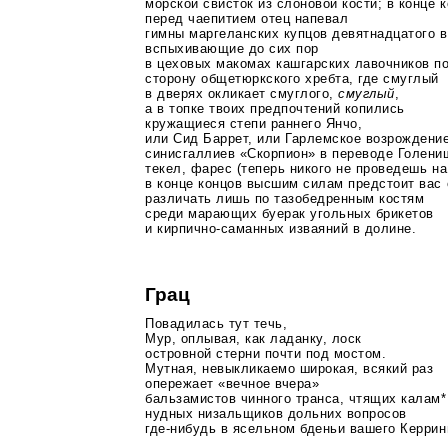
морской свисток из слоновой кости; в конце 
перед чаепитием отец напевал
гимны маргеланских купцов девятнадцатого в
вспыхивающие до сих пор
в цеховых макомах кашгарских лавочников по
сторону общетюркского хребта, где смуглый
в дверях окликает смуглого,
смуглый
,
а в топке твоих предпочтений копились
кружащиеся степи раннего Янчо,
или Сид Баррет, или Гарлемское возрождение
синисгаллиев «Скорпион» в переводе
Голени
текел, фарес (теперь никого не проведешь на
в конце концов высшим силам предстоит вас
различать лишь по тазобедренным костям
среди марающих буерак угольных брикетов
и
кирпично-саманных
изваяний в долине.
Грац
Повадилась тут течь,
Мур, оплывая, как ладанку, лоск
островной стерни почти под мостом.
Мутная, невыкликаемо широкая, всякий раз
опережает «вечное вчера»
бальзамистов чинного транса, чтящих калам*
нудных низальщиков дольних вопросов
где-нибудь
в ясельном бденьи вашего Керрин