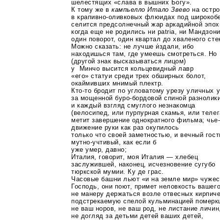
шелестящих «слава в вышних Богу».
К тому же в
кампьелло Итало Звево
на остро
в
крапивно-оливковых
флюидах под широкоб
селится предсолнечный жар аркадийной эпох
когда еще не родились ни patria, ни Мандзон
один поворот, один квартал до хваленого сте
Можно сказать: не лучше и́здали, ибо
находишься там, где умеешь смотреться. Но
(другой знак высказываться лицом)
у Минчо высится кольцевидный лавр
«его» статуи среди трех обширных болот,
окаймивших мнимый плектр.
Кто-то
бродит по угловатому урезу уличных 
за мощенной
буро-бордовой
спиной разнолики
и каждый взгляд смуглого незнакомца
(велосипед, или пурпурная скамья, или телег
метит завершение однократного фильма;
чье
движение руки как раз окупилось
только что своей заметностью, и вечный гост
мутно-учтивый
, как если б
уже умер, давно;
Италия, говорит, моя Италия — хлебец
заслужившей, наконец, исчезновение сугубо
тюркской мумии. Ку де грас.
Часовые башни льют «и на земле мир» чужес
Господь, они поют, примет неловкость вашег
не манеру держаться возле отвесных кирпиче
подстрекаемую спелой кульминацией померкш
не ваш норов, не ваш род, не листание личин
не догляд за детьми детей ваших детей,