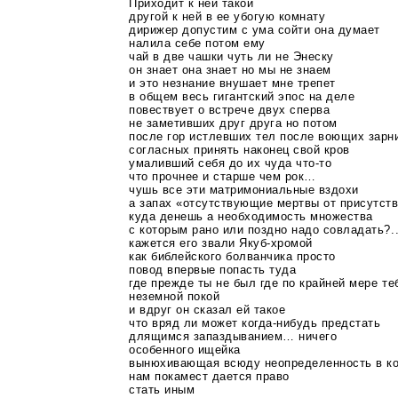
Приходит к ней такой
другой к ней в ее убогую комнату
дирижер допустим с ума сойти она думает
налила себе потом ему
чай в две чашки чуть ли не Энеску
он знает она знает но мы не знаем
и это незнание внушает мне трепет
в общем весь гигантский эпос на деле
повествует о встрече двух сперва
не заметивших друг друга но потом
после гор истлевших тел после воющих зарн
согласных принять наконец свой кров
умаливший себя до их чуда
что-то
что прочнее и старше чем рок…
чушь все эти матримониальные вздохи
а запах «отсутствующие мертвы от присутст
куда денешь а необходимость множества
с которым рано или поздно надо совладать?.
кажется его звали
Якуб-хромой
как библейского болванчика просто
повод впервые попасть туда
где прежде ты не был где по крайней мере те
неземной покой
и вдруг он сказал ей такое
что вряд ли может
когда-нибудь
предстать
длящимся запаздыванием… ничего
особенного ищейка
вынюхивающая всюду неопределенность в к
нам покамест дается право
стать иным