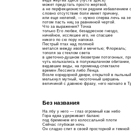
ведь жертва здесь (пусть здесь)
может предстать просто жертвой,
а не перфекционистски редким избавлением 
словно отсутствие боли имеет причину,
или еще нелепей, — нужно сперва лечь на з
потом пасть ниц за равнинной чертой.
Что за выражения? Точка
только Его любви, безадресное гнездо,
ничейное, иссякшее иго, не спасшее
никого по сю пору напоказ.
Пестрый птах над поляной
метался между ивой и мечетью; Флореаль;
тополя за стеклом света
в
цветочно-душном
безветрии потогонных, п
чуть колыхались в полукишлачном обитании,
видавшие виды, на
променад-спектакле
времен Лессинга либо Ленца.
Возле коридорной двери, открытой в пыльный
мелькнул мутный, чесоточный шершень
величиной с давнюю фразу, «его нагнало в Т
Без названия
На лбу у него — глаз огромный как небо
Гора едва удерживает баланс
под бременем его колоссальной плоти
Сейчас глубокая ночь
Он сладко спит в своей просторной и темной