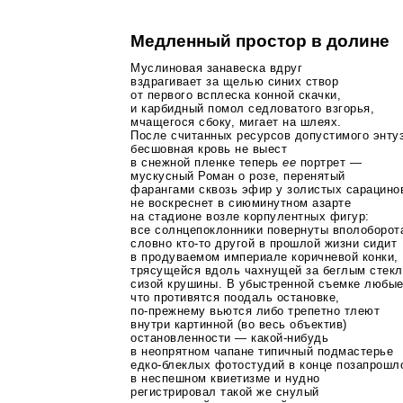
Медленный простор в долине
Муслиновая занавеска вдруг
вздрагивает за щелью синих створ
от первого всплеска конной скачки,
и карбидный помол седловатого взгорья,
мчащегося сбоку, мигает на шлеях.
После считанных ресурсов допустимого энту
бесшовная кровь не выест
в снежной пленке теперь
ее
портрет —
мускусный Роман о розе, перенятый
фарангами сквозь эфир у золистых сарацино
не воскреснет в сиюминутном азарте
на стадионе возле корпулентных фигур:
все солнцепоклонники повернуты вполоборот
словно
кто-то
другой в прошлой жизни сидит
в продуваемом империале коричневой конки,
трясущейся вдоль чахнущей за беглым стек
сизой крушины. В убыстренной съемке любые
что противятся поодаль остановке,
по-прежнему
вьются либо трепетно тлеют
внутри картинной (во весь объектив)
остановленности —
какой-нибудь
в неопрятном чапане типичный подмастерье
едко-блеклых
фотостудий в конце позапрошло
в неспешном квиетизме и нудно
регистрировал такой же снулый