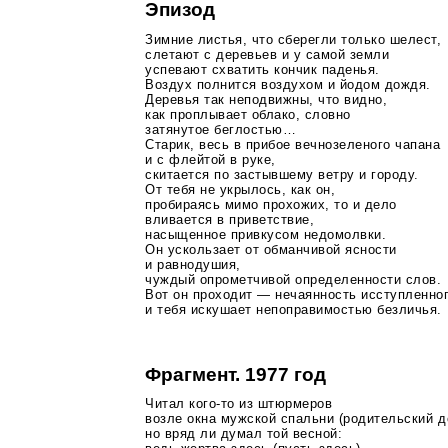
Эпизод
Зимние листья, что сберегли только шелест,
слетают с деревьев и у самой земли
успевают схватить кончик паденья.
Воздух полнится воздухом и йодом дождя.
Деревья так неподвижны, что видно,
как проплывает облако, словно
затянутое беглостью…
Старик, весь в прибое вечнозеленого чапана
и с флейтой в руке,
скитается по застывшему ветру и городу.
От тебя не укрылось, как он,
пробираясь мимо прохожих, то и дело
вливается в приветствие,
насыщенное привкусом недомолвки.
Он ускользает от обманчивой ясности
и равнодушия,
чуждый опрометчивой определенности слов.
Вот он проходит — нечаянность исступленно
и тебя искушает непоправимостью безличья.
Фрагмент. 1977 год
Читал
кого-то
из штюрмеров
возле окна мужской спальни (родительский д
но вряд ли думал той весной: