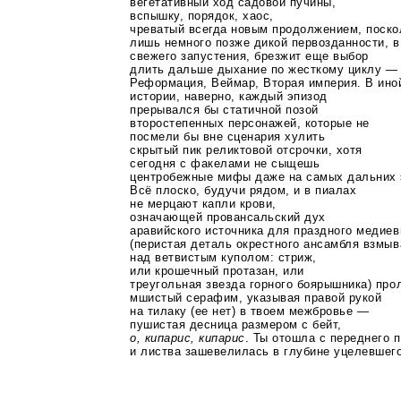
вегетативный ход садовой пучины,
вспышку, порядок, хаос,
чреватый всегда новым продолжением, поско
лишь немного позже дикой первозданности, 
свежего запустения, брезжит еще выбор
длить дальше дыхание по жесткому циклу —
Реформация, Веймар, Вторая империя. В ино
истории, наверно, каждый эпизод
прерывался бы статичной позой
второстепенных персонажей, которые не
посмели бы вне сценария хулить
скрытый пик реликтовой отсрочки, хотя
сегодня с факелами не сыщешь
центробежные мифы даже на самых дальних 
Всё плоско, будучи рядом, и в пиалах
не мерцают капли крови,
означающей провансальский дух
аравийского источника для праздного медиев
(перистая деталь окрестного ансамбля взмыв
над ветвистым куполом: стриж,
или крошечный протазан, или
треугольная звезда горного боярышника) про
мшистый серафим, указывая правой рукой
на тилаку (ее нет) в твоем межбровье —
пушистая десница размером с бейт,
о, кипарис, кипарис
. Ты отошла с переднего 
и листва зашевелилась в глубине уцелевшего