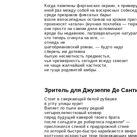
Когда люмпены ферганских окраин, к примеру
иной раз между собой на воскресных собесе
среди призраков фиксатых барыг
возле велосипедных останков на кромке при
произносят «атала» (мучная похлебка — тюрк
они просто на самом деле вспоминают
вроде бы недавнюю, патриархальную натурал
что теперь сгинула на юге, —
отнюдь не
шатобриановский роман, — будто надо
сберечь им дотемна
былую несметность предместья,
чья чрезмерность сегодня всюду сквозит
не чаще жалчайшей частности,
не гуще родовитой амбры.
Зритель для Джузеппе Де Cант
Стоит в сверкающей белой рубашке
в углу улицы курит
Виляет по пыли внизу редкий
четырехлепестковый клевер
перед будущей камерой твоего брата
после сольдати де робертиса поджоли*
—
прислонился спиной к придорожной стене
по которой
быстро-быстро
карабкаются вверх
колтунно-искристые
тени проезжающих мимо