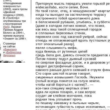
(1997),
Приторную мысль передать умели горькой ре
«Неподвижная
поверхность»
endecasillabo, кости сепии, Воче.
(2003), книги прозы
Но твой голос, отец, в чекшуринском*
квартал
«Двойной
когда ты выходил на застекленную террасу
полдень» (2000).
построенного тобой одноэтажного дома
В «TextOnly»
опубликованы три
в белоснежной рубашке, улыбаясь, в субботн
стихотворения
(даже в холодке летних комнат, что позже,
(
№5
). Лауреат
как весь ваш такой сплющенный городок
Премии Андрея
в сплошных бирюзовых стенах,
Белого за 1994 г.,
премии журнала
пережили снос под закатной умброй, сейчас
«Знамя» за 1998 г.
отнюдь не оплакивающей вдоль пустошных р
Страницы
этот эпохальный разор),
на сайтах
являл слышимость мифа,
«Вавилон»
куда бежишь от рутинных цепей
и
«Библиотека
средь бела дня, дивясь сочности предметов 
Ферганы»
Потом понизу подул дымный суховей
по сверлам фасадных досок, и в дворовом у
зардел дистрофичный сорняк,
намного раньше долго сиявший в струях фин
Сто сорок шестой псалом говорит,
смиренных возвышает Господь
. Неужели
(голый всегда ложится на голую землю,
чтобы нагой бороться с нагим)?.. —
все-таки
спящему мертвых ответ
едва ли нужен позарез, и сам вопрос
ссудит
им
клейкое молчание, пока
родная тень уплывает прочь
по пешему змеевику в пыльных чирьях,
источающих губастость серых ископаемых, —