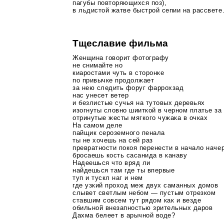
пагубы повторяющихся поз),
в льдистой жатве быстрой сепии на рассвете
Тщеславие фильма
Женщина говорит фотографу
не снимайте но
киаростами чуть в сторонке
по привычке продолжает
за нею следить форуг фаррохзад
нас унесет ветер
и безлистые сучья на тутовых деревьях
изогнуты словно шииткой в черном платье за
отринутые жесты мягкого чужака в очках
На самом деле
пайщик сероземного пенала
ты не хочешь на сей раз
превратности покоя перенести в начало наче
бросаешь кость сасанида в канаву
Надеешься что вряд ли
найдешься там где ты впервые
туп и тускл наг и нем
где узкий проход меж двух саманных домов
слывет светлым небом — пустым отрезком
ставшим совсем тут рядом как и везде
обильной внезапностью зрительных даров
Дахма белеет в арычной воде?