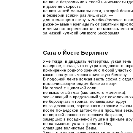
не ваше безразличие к своей никчемности гд
и даже не скорость
не возникшей машинальности, которой боишь
в безверии всякий раз лишиться, —
для желающего сгинуть
Необходимость
опас
рыже-ржавые
черепицы пьют закатный присло
и линии ног переливаются, не меняясь места
за низкой кулисой близкого бесформия.
Сага о Йосте Берлинге
Уже тогда, в двадцать четвертом, узкая тень
наверное, знала, что внутри колдовского экр
примирение родного зрения с любой участью
может наступить через эпическую белизну.
В подобной ленте всякая весть схожа с отда
высвечивающим рядом близкие вещи.
Не голоса́ с щепоткой соли,
не выколотый глаз (миланского мальчика),
засылающий в предоконный уют
осколочно-х
не бороздчатый гранат, лопающийся вдруг
из-за
дехканина, зарезанного старшим сыном
после Кокандской автономии в прошлом веке
не верткий лаокоон венгерских батраков,
замерших в иссадненной пуште в финале дру
не пальмовые уста в трилогии Опу,
славящие волнистые Веды.
Здесь находишь иную разметку мерзлой дист