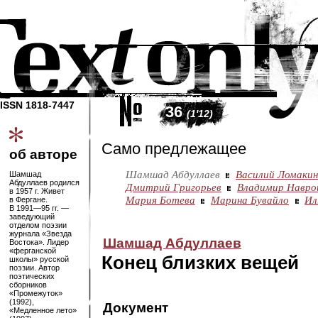
ISSN 1818-7447
36
(1'12)
Само предлежащее
об авторе
Шамшад Абдуллаев
Василий Ломакин
Шамшад
Абдуллаев родился
Дмитрий Григорьев
Владимир Навро
в 1957 г. Живет
Мария Ботева
Марина Бувайло
Ил
в Фергане.
В
1991—95
гг. —
заведующий
отделом поэзии
журнала «Звезда
Шамшад Абдуллаев
Востока». Лидер
«ферганской
Конец близких вещей
школы» русской
поэзии. Автор
поэтических
сборников
«Промежуток»
(1992),
Документ
«Медленное лето»