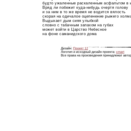
будто ужаленные раскаленным асфальтом в 
Вряд ли побежит
куда-нибудь
очертя голову
и за ним в то же время не водится вялость
скорая на одичалое оцепенение рыжего холм
Выдыхает дым сияя улыбкой
словно с табачным запахом на губах
может войти в Царство Небесное
на фоне саманидского дома
Дизайн:
Проект 12
Логотип и исходный дизайн проекта:
cmart
Все права на произведения принадлежат авто