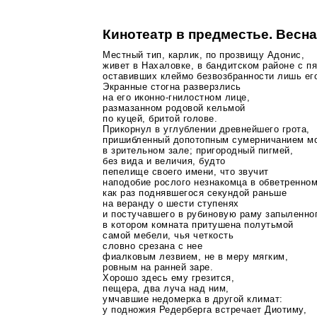
Кинотеатр в предместье. Весна
Местный тип, карлик, по прозвищу Адонис,
живет в Нахаловке, в бандитском районе с п
оставивших клеймо безвозбранности лишь его
Экранные стогна разверзлись
на его
иконно-гнилостном
лице,
размазанном родовой кельмой
по куцей, бритой голове.
Прикорнул в углублении древнейшего грота,
пришибленный допотопным сумерничанием м
в зрительном зале; пригородный пигмей,
без вида и величия, будто
пепелище своего имени, что звучит
наподобие рослого незнакомца в обветренном
как раз поднявшегося секундой раньше
на веранду о шести ступенях
и постучавшего в рубиновую раму запыленног
в котором комната притушена полутьмой
самой мебели, чья четкость
словно срезана с нее
фиалковым лезвием, не в меру мягким,
ровным на ранней заре.
Хорошо здесь ему грезится,
пещера, два луча над ним,
умчавшие недомерка в другой климат:
у подножия Редерберга встречает Диотиму,