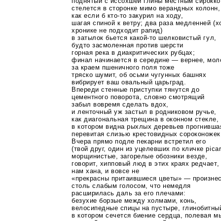
поднятый с иссохшей глины местным сирокко
стелется в сторонке мимо верандных колонн,
как если б
кто-то
закурил на ходу,
шагая спиной к ветру; два раза медленней (х
хронике не подходит рапид)
в затылок бьется
какой-то
шелковистый гул,
будто засмоленная против шерсти
горная река в диакритических рубцах;
финал начинается в середине — вернее, мол
за краем пшеничного поля тоже
тряско шумит, об осьми чугунных башнях
вибрирует ваш овальный царьград.
Впереди стенные приступки тянутся до
цементного поворота, словно смотрящий
забыл вовремя сделать вдох,
и ленточный уж застыл в родниковом ручье,
как диагональная трещина в оконном стекле,
в котором видна рыхлых деревьев прогнивша
перевитая слизью крестовидных сороконожек
Вчера прямо подле пекарни встретил его
(твой друг, один из уцелевших по кличке picar
морщинистые, загорелые обозники везде,
говорит, хипповый люд в этих краях редчает,
нам хана, и вовсе не
«прекрасны притаившиеся цветы» — произне
столь слабым голосом, что немедля
расширилась даль за его плечами:
безухие борзые между холмами, конь,
велосипедные спицы на пустыре, глинобитны
в котором сечется биение сердца, полевая м