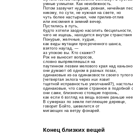
умные ухмылки. Как неизбежность.
Потом зазвучит нудная, ровная, ничейная пес
никому, по сути, не нужная на свете, но
чуть более настырная, чем
прилив-отлив
или инсомния в зимний вечер.
Пустились в путь,
будто хотели заодно насолить бесцельности,
чего не ищешь, находится внутри странствия
Понурые, желчные, худые,
как виды мутации просроченного шанса,
взятого наугад, —
аз упокою вы. Кто скажет?
Рок не выносит вопросов,
словно выпрямляешься на
паутинном лезвии мелового края над каньоно
они думают об одном в разных позах,
одинаковые
из-за
одинаковости своего тупого
(четвертая эклога через
них
язвит
тщетной исправностью умолчаний?), настоль
одинаковые, что самое странное в подобной 
они сами, близнечно стоящие порознь,
как если б взгляд на вещь возник раньше нее
В сумерках по земле петляющее деревце,
говорит Бойто, шевелится от
мигающих на ветру фонарей.
Конец близких вещей