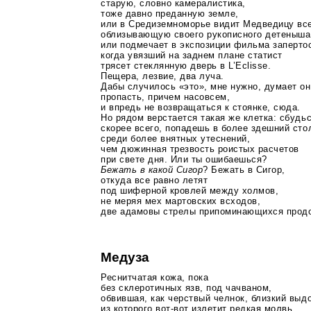
старую, словно камералистика,
тоже давно преданную земле,
или в Средиземноморье видит Медведицу все
облизывающую своего рукописного детеныша
или подмечает в экспозиции фильма заперто
когда увязший на заднем плане статист
трясет стеклянную дверь в L’Eclisse.
Пещера, лезвие, два луча.
Дабы случилось «это», мне нужно, думает он
пропасть, причем насовсем,
и впредь не возвращаться к стоянке, сюда.
Но рядом верстается такая же клетка: сбудьс
скорее всего, попадешь в более здешний сто
среди более внятных утеснений,
чем дюжинная трезвость роистых расчетов
при свете дня. Или ты ошибаешься?
Бежать в какой Сигор
? Бежать в Сигор,
откуда все равно летят
под шиферной кровлей между холмов,
не меряя мех мартовских всходов,
две адамовы стрелы припоминающихся прод
Медуза
Реснитчатая кожа, пока
без склеротичных язв, под чачваном,
обвившая, как черствый челнок, близкий выдо
из которого
вот-вот
излетит редкая молвь